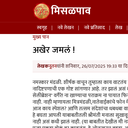
Skip to main content
मिसळपाव
Main navigation
स्वगृह
नवे लेखन
नवे प्रतिसाद
लेख
मुख्य पान
अखेर जमलं !
लेखक
नूतन
यांनी शनिवार, 26/07/2025 19:33 या दि
नमस्कार मंडळी. शीर्षक वाचून तुम्हाला काय वाटतंय 
नादिष्टपणाची एक‌‌ गोष्ट सांगणार आहे. तर झालं 
सेलीब्रेशन" वगैरे! ना खाण्याचा पराक्रम ना पायात
नाही. नाही म्हणायला मित्रमंडळी,नातेवाईकांचे फोन
आज काय स्पेशल? आणि तत्सम संदेशांचा धबधबा वाह
हे बघता आपली याबाबतीतली श्रीमंती मनाला सुखावून 
नाही असं कधी झालं नाही. (या बाबतीत देखील मी नश