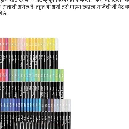
ोंनी वाढदिवसाची भेट म्हणून १२० रंगीत पेन्सिलींचा संच भेट दिला. बि
पटकन हाताशी असेल ते. तद्वत या क्षणी तरी माझ्या छंदाला साजेशी ती भेट 
ेले.