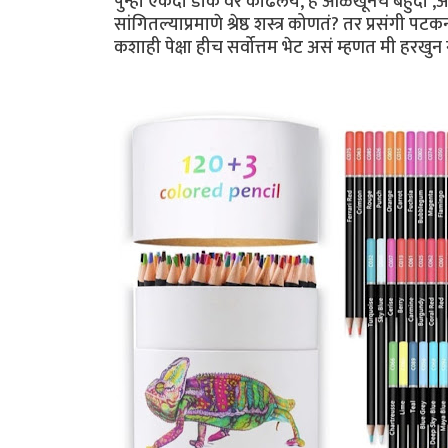
पुन्हा एकदा डोकं वर काढलंय, हे ओळखूनच बहुदा ,अह
सांगितल्याप्रमाणे श्रेष्ठ शस्त्र कोणतं? तर प्रसंगी 
कशाही पेक्षा हीच सर्वोत्तम भेट असं म्हणत मी हरखुन ग