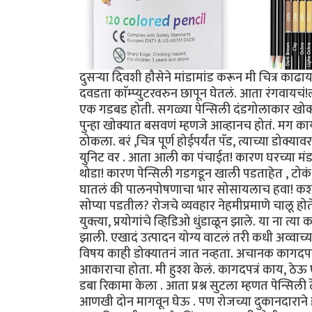
दुसऱ्या दिवशी हौसेने मांडामांड करून मी चित्र काढा
दवडता काॅम्प्युटरवरुन छापून घेतलं. आता रंगवायचं
एक गडबड होती. सगळ्या पेन्सिली दंडगोलाकार खोक्यात
पुन्हा खोक्यात बसवणं म्हणजे आव्हानच होतं. मग काय?
ठोकला. बरं ,चित्र पूर्ण होईपर्यंत पॅड, त्याच्या डोक्यावर
युनिट वर . आता आली का पंचाईत! कारण घरच्या मं
थोडा! कारण पेन्सिली गडगडून खाली पडताहेत , टोकं 
घातलं की ‌पालनपोषणाचा भार सोसायलाच हवा! कशा 
सोप्या पडतील? रोजचे व्यवहार नेहमीप्रमाणे चालू 
युक्त्या, प्रयोगांचे व्हिडिओ धुंडाळून झाले. या ना त्
झाली. एखादं उत्पादन योग्य वाटलं तरी कधी अव्वाच्या
विषय काही डोक्यातनं जात नव्हता. अचानक कागदपत्
आकाराचा होता. मी हुश्श केलं. कागदपत्रं काय, ठेऊ
डबा रिकामा केला . आता प्रश्न सुटला म्हणत पेन्सिली
आणखी दोन मागवून घेऊ . पण रोजच्या दुकानदाराने