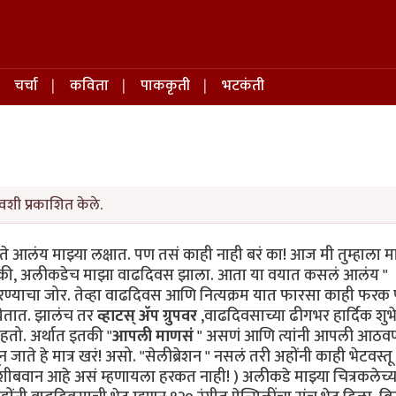
चर्चा
कविता
पाककृती
भटकंती
वशी प्रकाशित केले.
ते आलंय माझ्या लक्षात. पण तसं काही नाही बरं का! आज मी तुम्हाला मा
असं की, अलीकडेच‌ माझा‌ वाढदिवस झाला. आता या‌ वयात कसलं आलंय "
 फिरण्याचा जोर. तेव्हा वाढदिवस आणि नित्यक्रम ‌यात फारसा काही फरक
 येतात. झालंच तर
व्हाटस् ॲप ग्रुपवर
,वाढदिवसाच्या ढीगभर हार्दिक शुभे
तो. अर्थात इतकी‌ "
आपली माणसं
" असणं आणि त्यांनी आपली आठवण
जाते हे मात्र खरं! असो. "सेलीब्रेशन " नसलं तरी अहोंनी काही भेटवस्
ीबवान आहे असं म्हणायला हरकत नाही! ) अलीकडे माझ्या चित्रकलेच्या