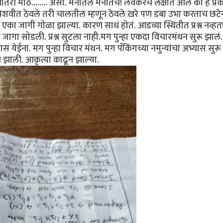
तरी मोठे........ असो. मनातलं मनातच! लवकरच लक्षात आलं की हे प्
 पिशवीत ठेवले तरी चालतील म्हणून ठेवले खरे पण डबा उभा करताच‌ छटे
णे एका जागी गोळा‌ झाल्या. कारण साधं होतं. आडव्या स्थितीत प्रश्न नव्ह
 जागा सोडली. प्रश्न सुटला नाही.मग पुन्हा एकदा विचारमंथन सुरू झालं.
स येईना. मग पुन्हा विचार मंथन. मग पॅकिंगच्या नमुन्यांचा अभ्यास सुरू
 झाली. आकृत्या काढून झाल्या.