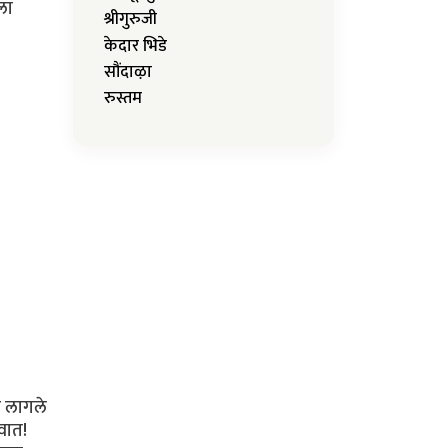
ला
श्रीगुरुजी
केदार भिडे
सौंदाऴा
रुस्तम
ऊ लागले
वात!