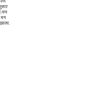
रकरण
नुसार
ता.पण
 मग‌
 ‌झाला.