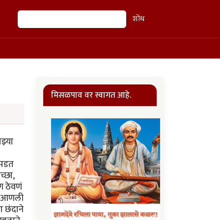
शोध
शोध
मिसळपाव वर स्वागत आहे.
झ्या
 पडत
च्छा,
 ठेवणं
तू आणली
 छंदाने