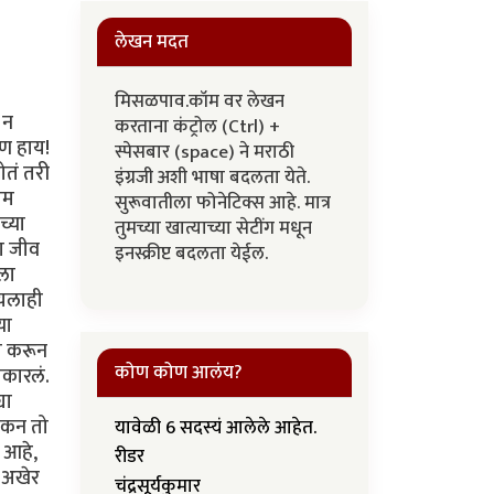
लेखन मदत
मिसळपाव.कॉम वर लेखन
 न
करताना कंट्रोल (Ctrl) +
पण हाय!
स्पेसबार (space) ने मराठी
ोतं तरी
इंग्रजी अशी भाषा बदलता येते.
ाम
सुरूवातीला फोनेटिक्स आहे. मात्र
च्या
तुमच्या खात्याच्या सेटींग मधून
ा जीव
इनस्क्रीप्ट बदलता येईल.
ला
ायलाही
या
नी करून
कोण कोण आलंय?
ाकारलं.
या
पटकन तो
यावेळी 6 सदस्यं आलेले आहेत.
 आहे,
रीडर
 अखेर
चंद्रसूर्यकुमार