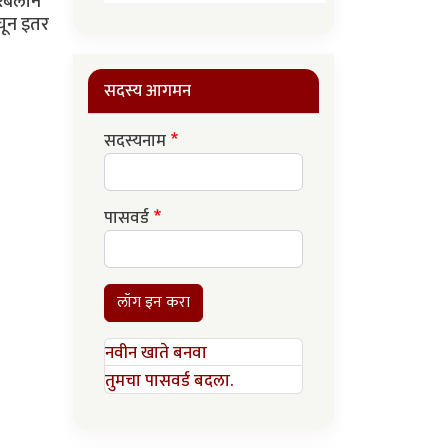
रबलाने
बघून इतर
सदस्य आगमन
सदस्यनाम
पासवर्ड
लॉग इन करा
नवीन खाते बनवा
तुमचा पासवर्ड बदला.