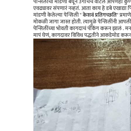
पेन्सिलींची मांडणी बघून उगाचच वाटलं आपणही कुणी
एवढ्यावर संपणारं नव्हतं. आता काय हे डबे एखाद्या
मांडणी ‌केलेल्या पेन्सिली "
केशवं प्रतिगच्छति
" प्रमा
मोकळी जागा जास्त होती. त्यामुळे पेन्सिलींनी आपली
पेन्सिलींच्या भोवती कागदाचं पॅकिंग करून झालं . मना
मापं घेणं, कागदावर विविध पद्धतीने आकडेमोड करून