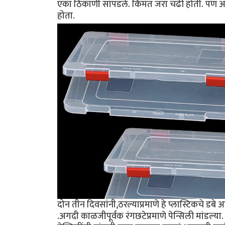
एका ठिकाणी सापडले. किंमत जरा‌ चढी‌ होती. पण आता माझ
होता.
दोन तीन दिवसांनी,ठरल्याप्रमाणे हे प्लास्टिकचे डब
.अगदी काळजीपूर्वक रंगछटेप्रमाणे पेन्सिली मांड