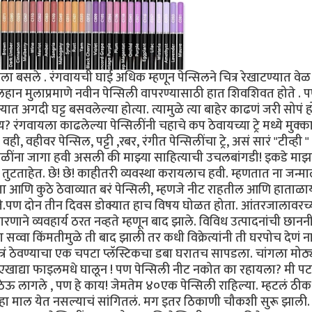
यला बसले . रंगवायची घाई अधिक म्हणून पेन्सिलने चित्र रेखाटण्यात वेळ
!लहान मुलाप्रमाणे नवीन पेन्सिली वापरण्यासाठी हात शिवशिवत होते . 
 अगदी घट्ट बसवलेल्या होत्या. त्यामुळे त्या बाहेर काढणं जरी सोपं ह
 रंगवायला काढलेल्या पेन्सिलींनी चहाचे कप ठेवायच्या ट्रे मध्ये मुक्क
 वही, वहीवर पेन्सिल, पट्टी ,रबर‌, रंगीत पेन्सिलींचा ट्रे, असं सारं "टीव्ही " 
डळींना जागा हवी असली की माझ्या साहित्याची उचलबांगडी! इकडे माझ
तुटताहेत. छे! छे! काहीतरी व्यवस्था करायलाच हवी. म्हणतात ना जन्मा
आणि कुठे ठेवाव्यात बरं पेन्सिली, म्हणजे नीट राहतील आणि हाताळ
होते.पण‌ दोन तीन दिवस डोक्यात हाच विषय घोळत होता. आंतरजालावरच्
या कारणाने व्यवहार्य ठरत नव्हते म्हणून बाद झाले. विविध उत्पादनांची छान
 सव्वा किंमतीमुळे ती बाद झाली तर कधी विक्रेत्यांनी ती घरपोच देणं न
रं ठेवण्याचा एक चपटा प्लॅस्टिकचा डबा घरातच सापडला. चांगला मोठ्
‌ एखाद्या‌ फाइलमधे घालून ! पण पेन्सिली नीट नकोत का रहायला? मी‌ 
 ठेऊ लागले , पण‌ हे काय! जेमतेम ४०एक पेन्सिली राहिल्या. म्हटलं ठीक
 हा माल येत नसल्याचं सांगितलं. मग इतर ठिकाणी चौकशी सुरू झाली.