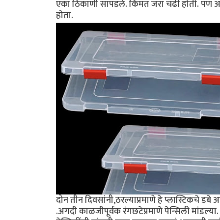
एका ठिकाणी सापडले. किंमत जरा‌ चढी‌ होती. पण आता माझ
होता.
दोन तीन दिवसांनी,ठरल्याप्रमाणे हे प्लास्टिकचे डब
.अगदी काळजीपूर्वक रंगछटेप्रमाणे पेन्सिली मांड