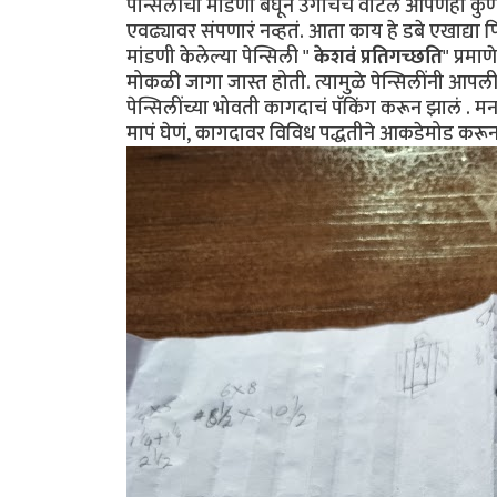
पेन्सिलींची मांडणी बघून उगाचच वाटलं आपणही कुणी
एवढ्यावर संपणारं नव्हतं. आता काय हे डबे एखाद्या
मांडणी ‌केलेल्या पेन्सिली "
केशवं प्रतिगच्छति
" प्रमा
मोकळी जागा जास्त होती. त्यामुळे पेन्सिलींनी आपली
पेन्सिलींच्या भोवती कागदाचं पॅकिंग करून झालं . मना
मापं घेणं, कागदावर विविध पद्धतीने आकडेमोड करून