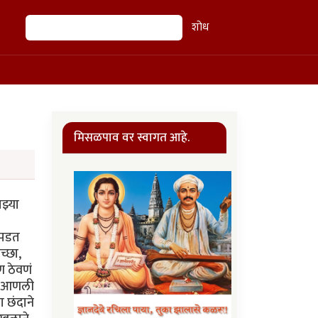
शोध
शोध
मिसळपाव वर स्वागत आहे.
झ्या
 पडत
च्छा,
 ठेवणं
तू आणली
 छंदाने