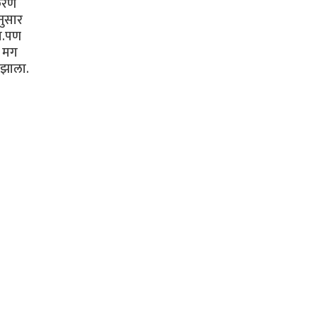
रकरण
नुसार
ता.पण
 मग‌
 ‌झाला.