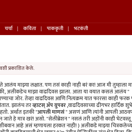
चर्चा
कविता
पाककृती
भटकंती
वशी प्रकाशित केले.
ते आलंय माझ्या लक्षात. पण तसं काही नाही बरं का! आज मी तुम्हाला मा
असं की, अलीकडेच‌ माझा‌ वाढदिवस झाला. आता या‌ वयात कसलं आलंय "
 फिरण्याचा जोर. तेव्हा वाढदिवस आणि नित्यक्रम ‌यात फारसा काही फरक
 येतात. झालंच तर
व्हाटस् ॲप ग्रुपवर
,वाढदिवसाच्या ढीगभर हार्दिक शुभे
तो. अर्थात इतकी‌ "
आपली माणसं
" असणं आणि त्यांनी आपली आठवण
जाते हे मात्र खरं! असो. "सेलीब्रेशन " नसलं तरी अहोंनी काही भेटवस्
ीबवान आहे असं म्हणायला हरकत नाही! ) अलीकडे माझ्या चित्रकलेच्या