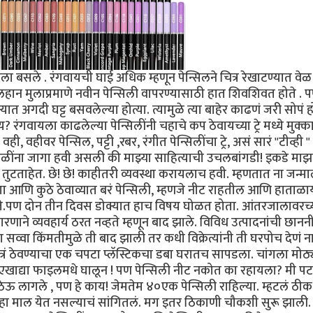
यला बसले . रंगवायची घाई अधिक म्हणून पेन्सिलने चित्र रेखाटण्यात वेळ
!लहान मुलाप्रमाणे नवीन पेन्सिली वापरण्यासाठी हात शिवशिवत होते . 
 अगदी घट्ट बसवलेल्या होत्या. त्यामुळे त्या बाहेर काढणं जरी सोपं ह
 रंगवायला काढलेल्या पेन्सिलींनी चहाचे कप ठेवायच्या ट्रे मध्ये मुक्क
 वही, वहीवर पेन्सिल, पट्टी ,रबर‌, रंगीत पेन्सिलींचा ट्रे, असं सारं "टीव्ही " 
डळींना जागा हवी असली की माझ्या साहित्याची उचलबांगडी! इकडे माझ
तुटताहेत. छे! छे! काहीतरी व्यवस्था करायलाच हवी. म्हणतात ना जन्मा
आणि कुठे ठेवाव्यात बरं पेन्सिली, म्हणजे नीट राहतील आणि हाताळ
होते.पण‌ दोन तीन दिवस डोक्यात हाच विषय घोळत होता. आंतरजालावरच्
या कारणाने व्यवहार्य ठरत नव्हते म्हणून बाद झाले. विविध उत्पादनांची छान
 सव्वा किंमतीमुळे ती बाद झाली तर कधी विक्रेत्यांनी ती घरपोच देणं न
रं ठेवण्याचा एक चपटा प्लॅस्टिकचा डबा घरातच सापडला. चांगला मोठ्
‌ एखाद्या‌ फाइलमधे घालून ! पण पेन्सिली नीट नकोत का रहायला? मी‌ 
 ठेऊ लागले , पण‌ हे काय! जेमतेम ४०एक पेन्सिली राहिल्या. म्हटलं ठीक
 हा माल येत नसल्याचं सांगितलं. मग इतर ठिकाणी चौकशी सुरू झाली.