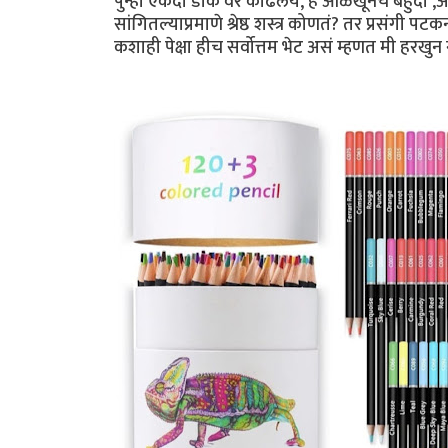
पुन्हा एकदा डोकं वर काढलंय, हे ओळखूनच बहुदा ,अह
सांगितल्याप्रमाणे श्रेष्ठ शस्त्र कोणतं? तर प्रसंगी 
कशाही पेक्षा हीच सर्वोत्तम भेट असं म्हणत मी हरखुन ग