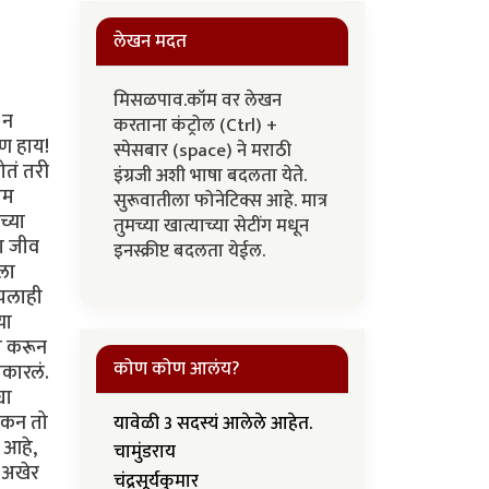
लेखन मदत
मिसळपाव.कॉम वर लेखन
 न
करताना कंट्रोल (Ctrl) +
पण हाय!
स्पेसबार (space) ने मराठी
ोतं तरी
इंग्रजी अशी भाषा बदलता येते.
ाम
सुरूवातीला फोनेटिक्स आहे. मात्र
च्या
तुमच्या खात्याच्या सेटींग मधून
ा जीव
इनस्क्रीप्ट बदलता येईल.
ला
ायलाही
या
नी करून
कोण कोण आलंय?
ाकारलं.
या
पटकन तो
यावेळी 3 सदस्यं आलेले आहेत.
 आहे,
चामुंडराय
 अखेर
चंद्रसूर्यकुमार