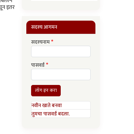
रबलाने
बघून इतर
सदस्य आगमन
सदस्यनाम
पासवर्ड
लॉग इन करा
नवीन खाते बनवा
तुमचा पासवर्ड बदला.