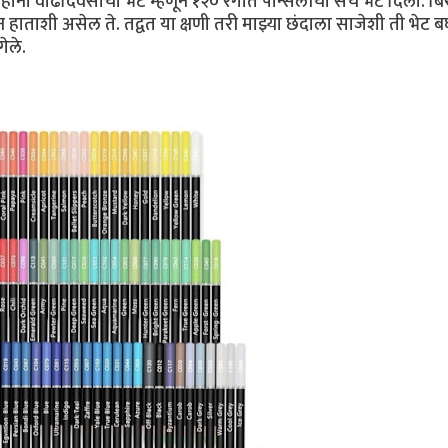
ोंनी वाढदिवसाची भेट म्हणून १२० रंगीत पेन्सिलींचा संच भेट दिला. बि
पटकन हाताशी असेल ते. तद्वत या क्षणी तरी माझ्या छंदाला साजेशी ती भेट 
ेले.