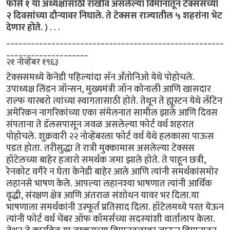
फोर्स १ या अध्यक्षांसाठी राखीव असलेल्या विमानातून टेक्ससच्या
२ दिवसांच्या दौर्‍यावर निघाले. ते टेक्सस राज्यातील ५ शहरांना भेट
देणार होते.
) . . .
_____________________________________________________
____________________
२१ नोव्हेंबर १९६३
टेक्ससमध्ये केनेडी पहिल्यांदा सॅन अ‍ॅंतोनिओ येथे पोहोचले.
उपाध्यक्ष लिंडन जॉन्सन, मुख्यमंत्री जॉन कोनाली आणि खासदार
राल्फ यारबरो त्यांच्या स्वागतासाठी होते. तेथून ते ह्यूस्टन येथे लॅटिन
अमेरिकन नागरिकांच्या एका संमेलनात सामील झाले आणि दिवस
संपताना ते डॅलसपासून जवळ असलेल्या फोर्ट वर्थ शहरात
पोहोचले. शुक्रवारी २२ नोव्हेंबरला फोर्ट वर्थ येथे हलकासा पाऊस
पडत होता. तरीसुद्धा ते रात्री मुक्कामास असलेल्या टेक्सस
हॉटेलच्या बाहेर हजारो समर्थक जमा झाले होते. ते पाहून छत्री,
रेनकोट वगैरे न घेता केनेडी बाहेर आले आणि त्यांनी समर्थकांसमोर
लहानसे भाषण केले. आपल्या लहानश्या भाषणात त्यांनी आर्थिक
वृद्धी, संरक्षण क्षेत्र आणि अंतराळ संशोधन यावर भर दिला.या
भाषणाला समर्थकांनी उस्फूर्त प्रतिसाद दिला. हॉटेलमध्ये परत येऊन
त्यांनी फोर्ट वर्थ चेंबर ऑफ कॉमर्सच्या सदस्यांशी वार्तालाप केला.