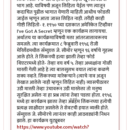
भाग आहे. याविषयी अजून लिहिता येईल पण त्यातून
कदाचित पुढील भागात येणारी माहिती आधीच फोडली
जाईल म्हणून आता जास्त लिहित नाही. तरीही काही
गोष्टी लिहितो- १. १९५० च्या दशकात अमेरिकेत टिव्हीवर
I've Got A Secret म्हणून एक कार्यक्रम लागायचा.
अर्थातच या कार्यक्रमाविषयी मला आंतरजालावरूनच
समजले. त्या कार्यक्रमात ८ फेब्रुवारी १९५६ रोजी
मेरिलँडमधील सॅम्युएल जे. सीमोर म्हणून ९६ वर्षाचे गृहस्थ
आले होते. ते लिंकनची हत्या झाली तेव्हा फोर्ड
थिएटरमध्ये होते- तेव्हा वय वर्ष ५. तेव्हा अध्यक्षांना गोळी
मारली गेली आहे हे त्या बालसुलभ वयात त्यांना कळणे
शक्य नव्हते. लिंकनच्या मारेकर्‍याने (त्याचे नाव अजून
लेखात आलेले नाही म्हणून लिहित नाही) व्यासपीठावर
उडी मारली तेव्हा उंचावरून उडी मारलेला तो मनुष्य
सुरक्षित असेल ना हा प्रश्न त्यांना तेव्हा पडला होता. १९५६
मध्ये हा कार्यक्रम झाला तेव्हा अ‍ॅब्रॅहॅम लिंकनच्या हत्येची
प्रत्यक्ष साक्षीदार असलेले ते शेवटची हयात व्यक्ती होते.
सॅम्युएल जे. सीमोरचे त्यानंतर काही आठवड्यांनी निधन
झाले. हा कार्यक्रम युट्यूबवर
https://www.youtube.com/watch?