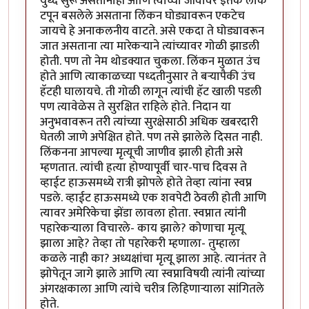
युध्द सुरू असतानाही आणि त्यांच्या जीवावर इतके लोक
टपून बसलेले असताना लिंकन घोड्यावरून एकटेच
जायचे हे अनाकलनीय वाटते. असे एकदा ते घोड्यावरून
जात असताना त्या मारेकर्‍याने त्यांच्यावर गोळी झाडली
होती. पण तो नेम थोडक्यात चुकला. लिंकन मुळात उंच
होते आणि त्याकाळच्या पध्दतीनुसार ते बर्‍यापैकी उंच
हॅटही घालायचे. ती गोळी लागून त्यांची हॅट खाली पडली
पण त्यावेळेस ते सुरक्षित राहिले होते. निदान या
अनुभवावरून तरी त्यांच्या सुरक्षेसाठी अधिक खबरदारी
घेतली जाणे अपेक्षित होते. पण तसे झालेले दिसत नाही.
लिंकनना आपल्या मृत्यूची जाणीव झाली होती असे
म्हणतात. त्यांची हत्या होण्यापूर्वी चार-पाच दिवस ते
व्हाईट हाऊसमध्ये रात्री झोपले होते तेव्हा त्यांना स्वप्न
पडले. व्हाईट हाऊसमध्ये एक शवपेटी ठेवली होती आणि
त्यावर अमेरिकेचा झेंडा लावला होता. स्वप्नात त्यांनी
पहारेकर्‍याला विचारले- काय झाले? कोणाचा मृत्यू
झाला आहे? तेव्हा तो पहारेकरी म्हणाला- तुम्हाला
कळले नाही का? अध्यक्षांचा मृत्यू झाला आहे. त्यानंतर ते
झोपेतून जागे झाले आणि त्या स्वप्नाविषयी त्यांनी त्यांच्या
अंगरक्षकाला आणि त्यांचे चरीत्र लिहिणार्‍याला सांगितले
होते.