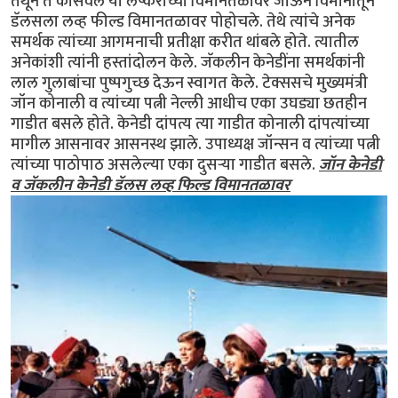
तेथून ते कार्सवेल या लष्कराच्या विमानतळावर जाऊन विमानातून
डॅलसला लव्ह फील्ड विमानतळावर पोहोचले. तेथे त्यांचे अनेक
समर्थक त्यांच्या आगमनाची प्रतीक्षा करीत थांबले होते. त्यातील
अनेकांशी त्यांनी हस्तांदोलन केले. जॅकलीन केनेडींना समर्थकांनी
लाल गुलाबांचा पुष्पगुच्छ देऊन स्वागत केले. टेक्ससचे मुख्यमंत्री
जॉन कोनाली व त्यांच्या पत्नी नेल्ली आधीच एका उघड्या छतहीन
गाडीत बसले होते. केनेडी दांपत्य त्या गाडीत कोनाली दांपत्यांच्या
मागील आसनावर आसनस्थ झाले. उपाध्यक्ष जॉन्सन व त्यांच्या पत्नी
त्यांच्या पाठोपाठ असलेल्या एका दुसर्‍या गाडीत बसले.
जॉन केनेडी
व जॅकलीन केनेडी डॅलस लव्ह फिल्ड विमानतळावर