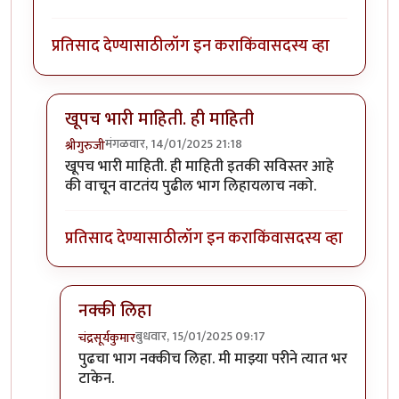
प्रतिसाद देण्यासाठी
लॉग इन करा
किंवा
सदस्य व्हा
खूपच भारी माहिती. ही माहिती
मंगळवार, 14/01/2025 21:18
श्रीगुरुजी
In reply to
आणखी थोडे
by
चंद्रसूर्यकुमार
खूपच भारी माहिती. ही माहिती इतकी सविस्तर आहे
की वाचून वाटतंय पुढील भाग लिहायलाच नको.
प्रतिसाद देण्यासाठी
लॉग इन करा
किंवा
सदस्य व्हा
नक्की लिहा
बुधवार, 15/01/2025 09:17
चंद्रसूर्यकुमार
In reply to
खूपच भारी माहिती. ही माहिती
by
श्रीगुरुजी
पुढचा भाग नक्कीच लिहा. मी माझ्या परीने त्यात भर
टाकेन.