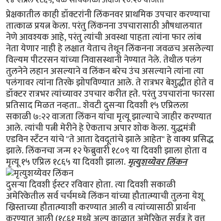
प्रेक्षकातील काही डॉक्टरांनी लिंकनवर प्राथमिक उपचार करण्याचा
तात्काळ प्रयत्न केला. परंतु लिंकनना उपचारासाठी औषधालयात
नेणे आवश्यक आहे, परंतु त्यांची अवस्था पाहता त्यांना फार लांब
नेता येणार नाही हे लक्षात येताच तेथून लिंकनना जवळच असलेल्या
विल्यम पीटरसन यांच्या निवासस्थानी नेण्यात नेले. तेथील पलंग
तुलनेने लहान असल्याने व लिंकन बरेच उंच असल्याने त्यांना त्या
पलंगावर त्यांना तिरके झोपविण्यात आले. ते रात्रभर बेशुद्धीत होते व
डॉक्टर रात्रभर त्यांच्यावर उपचार करीत ह्ते. परंतु उपचारांना फारसा
प्रतिसाद मिळत नव्हता.. शेवटी दुसर्‍या दिवशी १५ एप्रिलला
सकाळी ७:२२ वाजता लिंकन यांचा मृत्यू झाल्याचे जाहीर करण्यात
आले. त्यांची पत्नी मेरीने हे ऐकताच अपार शोक केला. युद्धमंत्री
एडविन स्टँटन यांचे "ते आता देवदूतांचे झाले आहेत" हे वाक्य प्रसिद्ध
झाले. लिंकनचा जन्म १२ फेब्रुवारी १८०९ या दिवशी झाला होता व
मृत्यू १५ एप्रिल १८६५ या दिवशी झाला.
मृत्युशय्येवर लिंकन
दुसर्‍या दिवशी ईस्टर रविवार होता. त्या दिवशी सकाळी
अमेरिकेतील सर्व चर्चमध्ये लिंकन यांच्या हौतात्म्याची तुलना येशू
ख्रिस्ताच्या हौतात्म्याशी करण्यात आली व त्यांच्यासाठी प्रार्थना
करण्यात आली (१८६१ मध्ये अल्प काळात अमेरिकेत सर्वत्र हे वृत्त