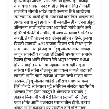
हाऊसमधून जायला सांगितले. या हल्ल्यातून अध्यक्ष
वाचायची शक्यता फार थोडी आणि कदाचित ते काही
तासांचेच सोबती आहेत याची कल्पना तिथे असलेल्या
सगळ्यांनाच आली होती. अशावेळी कदाचित आपल्याला
अध्यक्षपदाची सुत्रे हाती घ्यावी लागतील ही कल्पना अँड्र्यू
जॉन्सनना आली नसेल का? अशावेळी त्यांचे वर्तन कसे
होते? परिस्थितीचे गांभीर्य, ती जाण त्यांच्याकडे अजिबात
नव्हती. ते घरी जाऊन दारू ढोसून झोपून राहिले. दुसर्‍या
दिवशी सकाळी ७.२२ वाजता लिंकन यांचे निधन झाले
याचा त्यांना पत्ताही नव्हता. अँड्र्यू जॉन्सन यांचा अध्यक्ष
म्हणून सकाळी ९ वाजता छोटेखानी शपथग्रहण समारंभ
ठेवला होता आणि लिंकन गेले असून आपणच अध्यक्ष
होणार आहोत याचा त्या महाशयांना पत्ताही नव्हता.
त्यांच्या घरी त्यांना बोलावून आणायला माणसे पाठवावी
लागली आणि त्यांनी त्यांच्या अंगावर पाणी मारून त्यांना
उठवले. अँड्र्यू जॉन्सन थोडेसे उशीराच शपथ घ्यायला
तिथे पोचले. त्यांच्यावर पुढे अमेरिकन संसदेत महाभियोग
आणला गेला होता. त्यातून ते थोडक्यात बचावले. ३.
अ‍ॅब्रॅहॅम लिंकनची पत्नी मेरी लिंकन (मूळची मेरी टॉड)
एका श्रीमंत आणि वजनदार घराण्यातील होती. तशाच
श्रीमंत आणि वजनदार घराण्यातील होते इलिनॉयचे