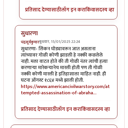
प्रतिसाद देण्यासाठी
लॉग इन करा
किंवा
सदस्य व्हा
सुधारणा
बुधवार, 15/01/2025 22:24
चंद्रसूर्यकुमार
In reply to
आणखी थोडे
by
चंद्रसूर्यकुमार
सुधारणा- लिंकन घोड्यावरून जात असताना
त्यांच्यावर गोळी कोणी झाडली हे नक्की कळलेले
नाही. मला वाटत होते की ती गोळी नंतर त्यांची हत्या
करणार्‍या मारेकर्‍यानेच मारली होती पण ती गोळी
नक्की कोणी मारली हे इतिहासाला माहित नाही. ही
घटना ऑगस्ट १८६४ मध्ये झाली होती.
https://www.americancivilwarstory.com/at
tempted-assassination-of-abraha…
प्रतिसाद देण्यासाठी
लॉग इन करा
किंवा
सदस्य व्हा