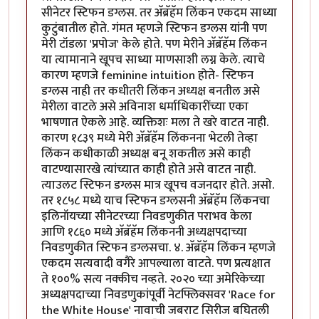
सीनेटर स्टिफन डग्लस. तर अ‍ॅब्रॅहॅम लिंकन एकदम साध्या
कुटुंबातील होते. गंमत म्हणजे स्टिफन डग्लस यांनी पण
मेरी टॉडला 'प्रपोज' केले होते. पण मेरीने अ‍ॅब्रॅहॅम लिंकन
या त्यामानाने खूपच साध्या माणसाशी लग्न केले. त्याचे
कारण म्हणजे feminine intuition होते- स्टिफन
डग्लस नाही तर कधीतरी लिंकन अध्यक्ष बनतील असे
मेरीला वाटले असे अविनाश धर्माधिकारींच्या एका
भाषणात ऐकले आहे. व्यक्तिशः मला ते खरे वाटत नाही.
कारण १८३९ मध्ये मेरी अ‍ॅब्रॅहॅम लिंकनना भेटली तेव्हा
लिंकन कधीकाळी अध्यक्ष बनू शकतील असे काही
वाटण्यासारखे त्यांच्यात काही होते असे वाटत नाही.
त्याउलट स्टिफन डग्लस मात्र खूपच वजनदार होते. असो.
तर १८५८ मध्ये याच स्टिफन डग्लसनी अ‍ॅब्रॅहॅम लिंकनचा
इलिनॉयच्या सीनेटरच्या निवडणुकीत पराभव केला
आणि १८६० मध्ये अ‍ॅब्रॅहॅम लिंकननी अध्यक्षपदाच्या
निवडणुकीत स्टिफन डग्लसचा. ४. अ‍ॅब्रॅहॅम लिंकन म्हणजे
एकदम सत्यवादी वगैरे आपल्याला वाटते. पण प्रत्यक्षात
ते १००% सत्य नक्कीच नव्हते. २०२० च्या अमेरिकेच्या
अध्यक्षपदाच्या निवडणुकांपूर्वी नेटफ्लिक्सवर 'Race for
the White House' नावाची जबराट सिरीज बघितली