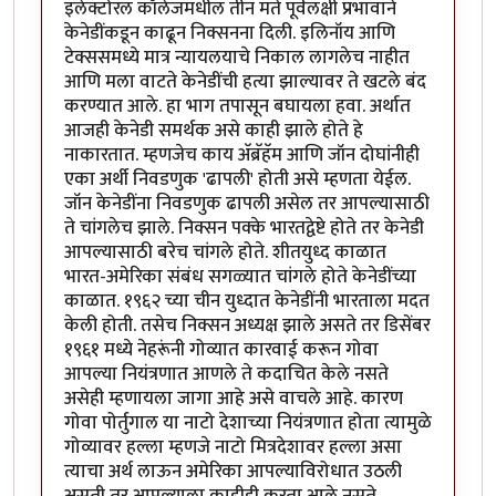
इलेक्टोरल कॉलेजमधील तीन मते पूर्वलक्षी प्रभावाने
केनेडींकडून काढून निक्सनना दिली. इलिनॉय आणि
टेक्ससमध्ये मात्र न्यायलयाचे निकाल लागलेच नाहीत
आणि मला वाटते केनेडींची हत्या झाल्यावर ते खटले बंद
करण्यात आले. हा भाग तपासून बघायला हवा. अर्थात
आजही केनेडी समर्थक असे काही झाले होते हे
नाकारतात. म्हणजेच काय अ‍ॅब्रॅहॅम आणि जॉन दोघांनीही
एका अर्थी निवडणुक 'ढापली' होती असे म्हणता येईल.
जॉन केनेडींना निवडणुक ढापली असेल तर आपल्यासाठी
ते चांगलेच झाले. निक्सन पक्के भारतद्वेष्टे होते तर केनेडी
आपल्यासाठी बरेच चांगले होते. शीतयुध्द काळात
भारत-अमेरिका संबंध सगळ्यात चांगले होते केनेडींच्या
काळात. १९६२ च्या चीन युध्दात केनेडींनी भारताला मदत
केली होती. तसेच निक्सन अध्यक्ष झाले असते तर डिसेंबर
१९६१ मध्ये नेहरूंनी गोव्यात कारवाई करून गोवा
आपल्या नियंत्रणात आणले ते कदाचित केले नसते
असेही म्हणायला जागा आहे असे वाचले आहे. कारण
गोवा पोर्तुगाल या नाटो देशाच्या नियंत्रणात होता त्यामुळे
गोव्यावर हल्ला म्हणजे नाटो मित्रदेशावर हल्ला असा
त्याचा अर्थ लाऊन अमेरिका आपल्याविरोधात उठली
असती तर आपल्याला काहीही करता आले नसते.