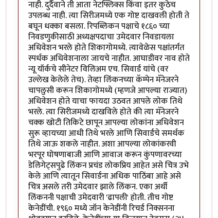
नाही. दुर्दैवाने ती आता नेटफ्लिक्स किंवा इतर कुठेच
उपलब्ध नाही. त्या सिरीजमध्ये एक गोष्ट दाखवली होती ते
बघून धक्का बसला. रिपब्लिकन पक्षाचे १८६० च्या
निवडणुकीसाठी अध्यक्षपदाचा उमेदवार निवडायला
अधिवेशन भरले होते शिकागोमध्ये. त्यावेळेस पक्षांतर्गत
स्पर्धक अधिवेशनाला जायचे नाहीत. आघाडीवर नाव होते
न्यू यॉर्कचे सीनेटर विलिअम एच. सिवार्ड यांचे (वर
उल्लेख केलेले तेच). तेव्हा लिंकनच्या कॅम्पेन मॅनेजरने
चापलुसी करून शिकागोमध्ये (म्हणजे आपल्या राज्यात)
अधिवेशन होते याचा फायदा उठवत आपले लोक तिथे
भरले. त्या सिरीजमध्ये दाखविले होते की त्या मॅनेजरने
चक्क खोटी तिकिटे छापून आपल्या लोकांना अधिवेशन
सुरू व्हायच्या आधी तिथे भरले आणि सिवार्डचे समर्थक
तिथे जाऊ शकले नाहीत. अशा आपल्या लोकांकरवी
भरपूर घोषणाबाजी आणि आवाज करून कुंपणावरच्या
डेलिगेट्सपुढे लिंकन प्रचंड लोकप्रिय आहेत असे चित्र उभे
केले आणि त्यातून सिवार्डना अधिक पाठिंबा आहे असे
चित्र असले तरी उमेदवार झाले लिंकन. एका अर्थी
लिंकननी पक्षाची उमेदवारी 'ढापली' होती. तीच गोष्ट
केनेडींची. १९६० मध्ये जॉन केनेडींनी रिचर्ड निक्सनना