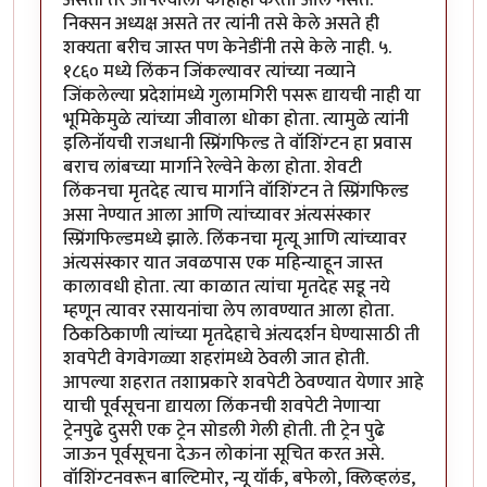
निक्सन अध्यक्ष असते तर त्यांनी तसे केले असते ही
शक्यता बरीच जास्त पण केनेडींनी तसे केले नाही. ५.
१८६० मध्ये लिंकन जिंकल्यावर त्यांच्या नव्याने
जिंकलेल्या प्रदेशांमध्ये गुलामगिरी पसरू द्यायची नाही या
भूमिकेमुळे त्यांच्या जीवाला धोका होता. त्यामुळे त्यांनी
इलिनॉयची राजधानी स्प्रिंगफिल्ड ते वॉशिंग्टन हा प्रवास
बराच लांबच्या मार्गाने रेल्वेने केला होता. शेवटी
लिंकनचा मृतदेह त्याच मार्गाने वॉशिंग्टन ते स्प्रिंगफिल्ड
असा नेण्यात आला आणि त्यांच्यावर अंत्यसंस्कार
स्प्रिंगफिल्डमध्ये झाले. लिंकनचा मृत्यू आणि त्यांच्यावर
अंत्यसंस्कार यात जवळपास एक महिन्याहून जास्त
कालावधी होता. त्या काळात त्यांचा मृतदेह सडू नये
म्हणून त्यावर रसायनांचा लेप लावण्यात आला होता.
ठिकठिकाणी त्यांच्या मृतदेहाचे अंत्यदर्शन घेण्यासाठी ती
शवपेटी वेगवेगळ्या शहरांमध्ये ठेवली जात होती.
आपल्या शहरात तशाप्रकारे शवपेटी ठेवण्यात येणार आहे
याची पूर्वसूचना द्यायला लिंकनची शवपेटी नेणार्‍या
ट्रेनपुढे दुसरी एक ट्रेन सोडली गेली होती. ती ट्रेन पुढे
जाऊन पूर्वसूचना देऊन लोकांना सूचित करत असे.
वॉशिंग्टनवरून बाल्टिमोर, न्यू यॉर्क, बफेलो, क्लिव्हलंड,