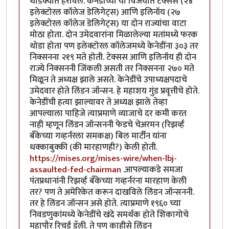
थोडक्यात हरविले. केनेडींच्या या विजयात टेक्सस (२४
इलेक्टोरल कॉलेज डेलिगेट्स) आणि इलिनॉय (२७
इलेक्टोरल कॉलेज डेलिगेट्स) या दोन राज्यांचा वाटा
मोठा होता. दोन उमेदवारांना मिळालेल्या मतांमध्ये फरक
थोडा होता पण इलेक्टोरल कॉलेजमध्ये केनेडींना ३०३ तर
निक्सनना २१९ मते होती. टेक्सस आणि इलिनॉय ही दोन
राज्ये निक्सननी जिंकली असती तर निक्सनना २७० मते
मिळून ते अध्यक्ष झाले असते. केनेडींचे उपाध्यक्षपदाचे
उमेदवार होते लिंडन जॉन्सन. हे महाशय गुंड प्रवृत्तीचे होते.
केनेडींची हत्या झाल्यावर ते अध्यक्ष झाले तेव्हा
आपल्याला पाहिजे त्याप्रमाणे व्याजाचे दर कमी करत
नाही म्हणून लिंडन जॉन्सननी फेडचे चेअरमन (रिझर्व्ह
बँकेच्या गव्हर्नरला समकक्ष) बिल मार्टीन यांना
धक्काबुक्की (की मारहाणही?) केली होती.
https://mises.org/mises-wire/when-lbj-
assaulted-fed-chairman
.आपल्याकडे समजा
पंतप्रधानांनी रिझर्व्ह बँकेच्या गव्हर्नरना मारहाण केली
तर? पण ते अमेरिकेत करून दाखविले लिंडन जॉन्सननी.
तर हे लिंडन जॉन्सन असे होते. त्याप्रमाणे १९६० च्या
निवडणुकांमध्ये केनेडींचे खंदे समर्थक होते शिकागोचे
महापौर रिचर्ड डॅली. ते पण काहीसे लिंडन