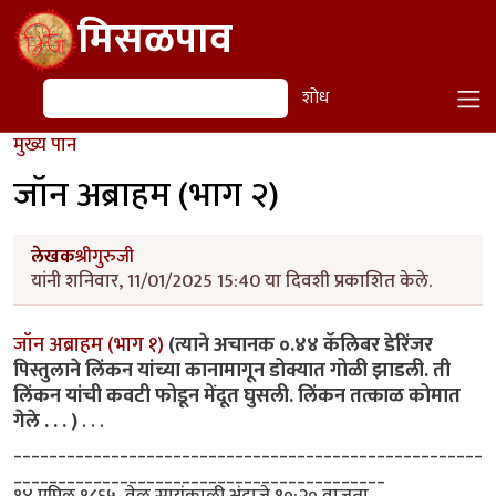
Skip to main content
मिसळपाव
शोध
शोध
मुख्य पान
जॉन अब्राहम (भाग २)
लेखक
श्रीगुरुजी
यांनी शनिवार, 11/01/2025 15:40 या दिवशी प्रकाशित केले.
जॉन अब्राहम (भाग १)
(त्याने अचानक ०.४४ कॅलिबर डेरिंजर
पिस्तुलाने लिंकन यांच्या कानामागून डोक्यात गोळी झाडली. ती
लिंकन यांची कवटी फोडून मेंदूत घुसली. लिंकन तत्काळ कोमात
गेले . . . )
. . .
_____________________________________________________
__________________________________________
१४ एप्रिल १८६५, वेळ सायंकाळी अंदाजे १०:२० वाजता