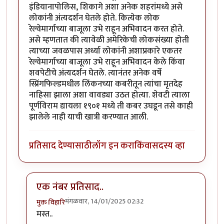
इंडियानापोलिस, शिकागे अशा अनेक शहरांमध्ये असे
लोकांनी अंत्यदर्शन घेतले होते. कित्येक लोक
रेल्वेमार्गाच्या बाजूला उभे राहून अभिवादन करत होते.
असे म्हणतात की त्यावेळी अमेरिकेची लोकसंख्या होती
त्याच्या जवळपास अर्ध्या लोकांनी अशाप्रकारे एकतर
रेल्वेमार्गाच्या बाजूला उभे राहून अभिवादन केले किंवा
शवपेटीचे अंत्यदर्शन घेतले. त्यानंतर अनेक वर्षे
स्प्रिंगफिल्डमधील लिंकनच्या कबरीतून त्यांचा मृतदेह
नाहिसा झाला अशा वावड्या उठत होत्या. शेवटी त्याला
पूर्णविराम द्यायला १९०१ मध्ये ती कबर उघडून तसे काही
झालेले नाही याची खात्री करण्यात आली.
प्रतिसाद देण्यासाठी
लॉग इन करा
किंवा
सदस्य व्हा
एक नंबर प्रतिसाद..
मंगळवार, 14/01/2025 02:32
मुक्त विहारि
In reply to
मस्त
by
चंद्रसूर्यकुमार
मस्त..