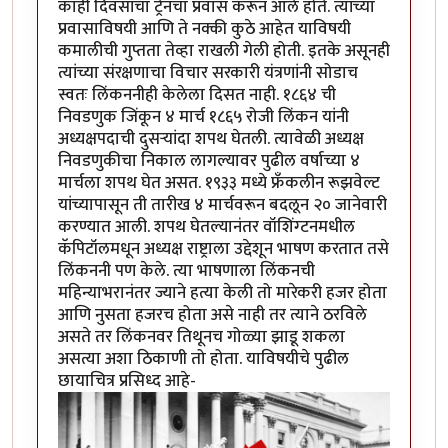
काही दिवसांचा ट्रेनचा प्रवास करून आले होते. त्यांच्या
प्रवासाविषयी आणि ते नक्की कुठे आहेत याविषयी
कमालीची गुप्तता तेव्हा राखली गेली होती. इतके असूनही
त्यांच्या संरक्षणाचा विचार सरकारी यंत्रणांनी सोडाच
स्वतः लिंकननीही केलेला दिसत नाही. १८६४ ची
निवडणुक जिंकून ४ मार्च १८६५ रोजी लिंकन यांनी
अध्यक्षपदाची दुसर्‍यांदा शपथ घेतली. त्यावेळी अध्यक्ष
निवडणुकीचा निकाल लागल्यावर पुढील वर्षाच्या ४
मार्चला शपथ घेत असत. १९३३ मध्ये फ्रँकलीन रूझवेल्ट
यांच्यापासून ती तारीख ४ मार्चवरून बदलून २० जानेवारी
करण्यात आली. शपथ घेतल्यानंतर वॉशिंग्टनमधील
कॅपिटॉलमधून अध्यक्ष राष्ट्राला उद्देशून भाषण करतात तसे
लिंकननी पण केले. त्या भाषणाला लिंकनची
महिन्याभरानंतर ज्याने हत्या केली तो मारेकरी हजर होता
आणि नुसता हजरच होता असे नाही तर त्याने ठरविले
असते तर लिंकनवर तिथूनच गोळ्या झाडू शकला
असत्या अशा ठिकाणी तो होता. याविषयीचे पुढील
छायाचित्र प्रसिध्द आहे-