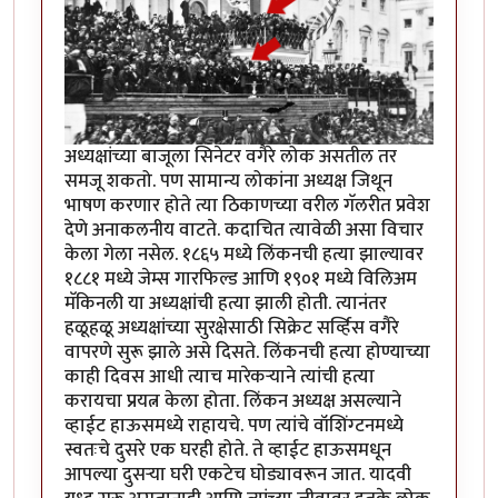
अध्यक्षांच्या बाजूला सिनेटर वगैरे लोक असतील तर
समजू शकतो. पण सामान्य लोकांना अध्यक्ष जिथून
भाषण करणार होते त्या ठिकाणच्या वरील गॅलरीत प्रवेश
देणे अनाकलनीय वाटते. कदाचित त्यावेळी असा विचार
केला गेला नसेल. १८६५ मध्ये लिंकनची हत्या झाल्यावर
१८८१ मध्ये जेम्स गारफिल्ड आणि १९०१ मध्ये विलिअम
मॅकिनली या अध्यक्षांची हत्या झाली होती. त्यानंतर
हळूहळू अध्यक्षांच्या सुरक्षेसाठी सिक्रेट सर्व्हिस वगैरे
वापरणे सुरू झाले असे दिसते. लिंकनची हत्या होण्याच्या
काही दिवस आधी त्याच मारेकर्‍याने त्यांची हत्या
करायचा प्रयत्न केला होता. लिंकन अध्यक्ष असल्याने
व्हाईट हाऊसमध्ये राहायचे. पण त्यांचे वॉशिंग्टनमध्ये
स्वतःचे दुसरे एक घरही होते. ते व्हाईट हाऊसमधून
आपल्या दुसर्‍या घरी एकटेच घोड्यावरून जात. यादवी