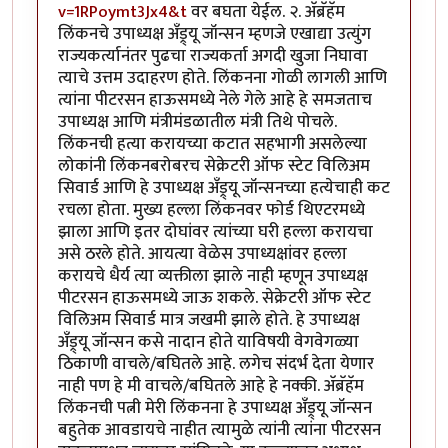
v=1RPoymt3Jx4&t
वर बघता येईल. २. अ‍ॅब्रॅहॅम
लिंकनचे उपाध्यक्ष अ‍ॅंड्र्यू जॉन्सन म्हणजे एखाद्या उत्युंग
राज्यकर्त्यानंतर पुढचा राज्यकर्ता अगदी खुजा निघावा
त्याचे उत्तम उदाहरण होते. लिंकनना गोळी लागली आणि
त्यांना पीटरसन हाऊसमध्ये नेले गेले आहे हे समजताच
उपाध्यक्ष आणि मंत्रीमंडळातील मंत्री तिथे पोचले.
लिंकनची हत्या करायच्या कटात सहभागी असलेल्या
लोकांनी लिंकनबरोबरच सेक्रेटरी ऑफ स्टेट विलिअम
सिवार्ड आणि हे उपाध्यक्ष अँड्र्यू जॉन्सनच्या हत्येचाही कट
रचला होता. मुख्य हल्ला लिंकनवर फोर्ड थिएटरमध्ये
झाला आणि इतर दोघांवर त्यांच्या घरी हल्ला करायचा
असे ठरले होते. आयत्या वेळेस उपाध्यक्षांवर हल्ला
करायचे धैर्य त्या व्यक्तीला झाले नाही म्हणून उपाध्यक्ष
पीटरसन हाऊसमध्ये जाऊ शकले. सेक्रेटरी ऑफ स्टेट
विलिअम सिवार्ड मात्र जखमी झाले होते. हे उपाध्यक्ष
अँड्र्यू जॉन्सन कसे नादान होते याविषयी वेगवेगळ्या
ठिकाणी वाचले/बघितले आहे. लगेच संदर्भ देता येणार
नाही पण हे मी वाचले/बघितले आहे हे नक्की. अ‍ॅब्रॅहॅम
लिंकनची पत्नी मेरी लिंकनना हे उपाध्यक्ष अँड्र्यू जॉन्सन
बहुतेक आवडायचे नाहीत त्यामुळे त्यांनी त्यांना पीटरसन