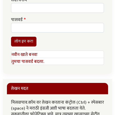
सदस्यनाम
पासवर्ड
लॉग इन करा
नवीन खाते बनवा
तुमचा पासवर्ड बदला.
लेखन मदत
मिसळपाव.कॉम वर लेखन करताना कंट्रोल (Ctrl) + स्पेसबार
(space) ने मराठी इंग्रजी अशी भाषा बदलता येते.
सुरूवातीला फोनेटिक्स आहे. मात्र तुमच्या खात्याच्या सेटींग