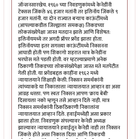
जॉन्सनसारखेच. १९६० च्या निवडणुकांमध्ये केनेडींनी
टेक्सस जिंकले ४६ हजार मतांनी तर इलिनॉय जिंकले ९
हजार मतांनी. या दोन राज्यात बर्‍याच काऊंटींमध्ये
(आपल्याकडील जिल्ह्याला समकक्ष) तिकडच्या
लोकसंख्येपेक्षा जास्त मतदान झाले आणि विशेषत:
इलिनॉयमध्ये तर अगदी प्रॉपर फ्रॉड झाला होता.
इलिनॉयच्या इतर सगळ्या काऊंटींमध्ये निक्सनना
आघाडी होती पण शिकागो शहरात मात्र केनेडींना
भरघोस मते पडली होती. वर म्हटल्याप्रमाणे अनेक
ठिकाणी तिकडच्या लोकसंख्येपेक्षा जास्त मते मतपेटीत
गेली होती. या फ्रॉडबद्दल काहींना १९६२ मध्ये
न्यायालयाने शिक्षाही केली. निक्सन समर्थकांनी
त्यांच्याकडे या निकालाला न्यायालयात आव्हान द्या असा
आग्रह धरला. पण स्वतः निक्सन आपण 'क्राय बेबी'
दिसायला नको म्हणून तसे आव्हान दिले नाही. मात्र
निक्सन समर्थकांनी ठिकठिकाणी निकालांना
न्यायालयात आव्हान दिले. हवाईमध्येही असा प्रकार
झाला होता. निवडणुक संपल्यावर केनेडी अध्यक्ष
झाल्यावर न्यायालयाने हवाईतून केनेडी नाही तर निक्सन
जिंकले होते असा निकाल दिला आणि तिकडची