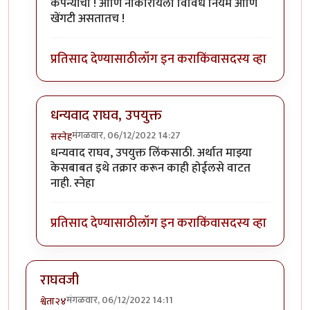
कंपन्यांचा ! आणि नाकारायला विविध नियम आणि
खेंगटी असतातच !
प्रतिसाद देण्यासाठी
लॉग इन करा
किंवा
सदस्य व्हा
धन्यवाद राघव, उपयुक्त
मंगळवार, 06/12/2022 14:27
सस्नेह
In reply to
२ पैसे माझेही
by
राघव
धन्यवाद राघव, उपयुक्त लिंकसाठी. अर्थात माझ्या
केसबाबत इथे तक्रार करून काही होईलसे वाटत
नाही. स्नेहा
प्रतिसाद देण्यासाठी
लॉग इन करा
किंवा
सदस्य व्हा
राघवजी
मंगळवार, 06/12/2022 14:11
श्वेता२४