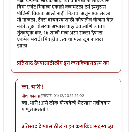
पेक्षा कैकपट अधिक आहे. त्या वर्षामध्ये मी सोडल्यास
विमा एजंट मित्राला एकाही क्लायंटला टर्म इन्शुरन्स
पॉलिसी विकता आली नाही. मित्राचा अजून एक सल्ला
मी पाळला, टॅक्स वाचवण्यासाठी कोणतीच योजना घेऊ
नको, तुझा शेअरचा अभ्यास चालू ठेव आणि त्यातच
गुंतवणूक कर, ९४ साली मला असा सल्ला देणारा
एकमेव मराठी मित्र होता. त्याचा मला खूप फायदा
झाला.
प्रतिसाद देण्यासाठी
लॉग इन करा
किंवा
सदस्य व्हा
व्वा, भारी !
गुरुवार, 01/12/2022 22:02
चौथा कोनाडा
In reply to
१९९४ साली माझ्या विमा एजंट
by
आग्या१९९०
व्वा, भारी ! असे लोक योग्यवेळी भेटणारा नशीबवान
माणूस असतो !
प्रतिसाद देण्यासाठी
लॉग इन करा
किंवा
सदस्य व्हा