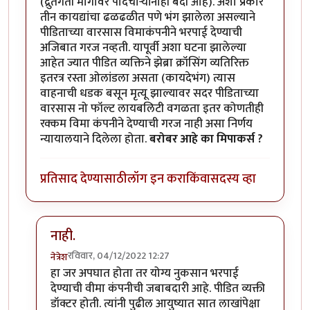
(द्रुतगती मार्गावर पादचार्‍यांनाही बंदी आहे). अशा प्रकारे
तीन कायद्यांचा ढळढळीत पणे भंग झालेला असल्याने
पीडिताच्या वारसास विमाकंपनीने भरपाई देण्याची
अजिबात गरज नव्हती. यापूर्वी अशा घटना झालेल्या
आहेत ज्यात पीडित व्यक्तिने झेब्रा क्रॉसिंग व्यतिरिक्त
इतरत्र रस्ता ओलांडला असता (कायदेभंग) त्यास
वाहनाची धडक बसून मृत्यू झाल्यावर सदर पीडिताच्या
वारसास नो फॉल्ट लायबलिटी वगळता इतर कोणतीही
रक्कम विमा कंपनीने देण्याची गरज नाही असा निर्णय
न्यायालयाने दिलेला होता.
बरोबर आहे का मिपाकर्स ?
प्रतिसाद देण्यासाठी
लॉग इन करा
किंवा
सदस्य व्हा
नाही.
रविवार, 04/12/2022 12:27
नेत्रेश
In reply to
अब्ब्ब ... तब्बल पावणे सात कोटी रु वीमा भरपाई 
हा जर अपघात होता तर योग्य नुकसान भरपाई
देण्याची वीमा कंपनीची जबाबदारी आहे. पीडित व्यक्ती
डॉक्टर होती. त्यांनी पुढील आयुष्यात सात लाखांपेक्षा