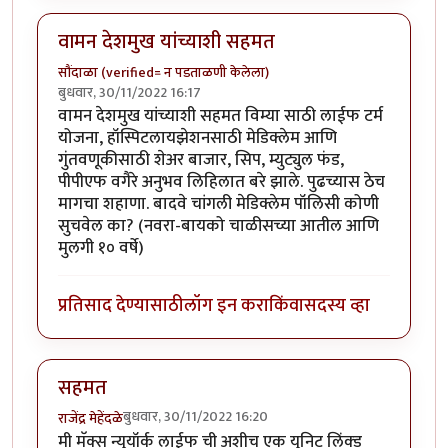
वामन देशमुख यांच्याशी सहमत
सौंदाळा (verified= न पडताळणी केलेला)
बुधवार, 30/11/2022 16:17
वामन देशमुख यांच्याशी सहमत विम्या साठी लाईफ टर्म
योजना, हॉस्पिटलायझेशनसाठी मेडिक्लेम आणि
गुंतवणूकीसाठी शेअर बाजार, सिप, म्युट्युल फंड,
पीपीएफ वगैरे अनुभव लिहिलात बरे झाले. पुढच्यास ठेच
मागचा शहाणा. बादवे चांगली मेडिक्लेम पॉलिसी कोणी
सुचवेल का? (नवरा-बायको चाळीसच्या आतील आणि
मुलगी १० वर्षे)
प्रतिसाद देण्यासाठी
लॉग इन करा
किंवा
सदस्य व्हा
सहमत
बुधवार, 30/11/2022 16:20
राजेंद्र मेहेंदळे
मी मॅक्स न्युयॉर्क लाईफ ची अशीच एक युनिट लिंक्ड