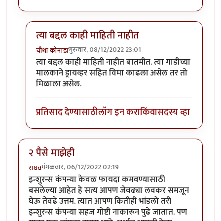
त्या बद्दल काही माहिती नाहीत
गुरुवार, 08/12/2022 23:01
चौथा कोनाडा
In reply to
डॉक्टरला ७ कोटी
by
कपिलमुनी
त्या बद्दल काही माहिती नाहीत बातमीत. त्या गाडीच्या
मालकाने ड्रायव्हर सहित विमा काढला असेल तर तो
मिळाला असेल.
प्रतिसाद देण्यासाठी
लॉग इन करा
किंवा
सदस्य व्हा
२ पैसे माझेही
मंगळवार, 06/12/2022 02:19
राघव
इन्शुरन्स कंपन्या केवळ फायदा कमवण्यासाठी
बसलेल्या आहेत हे सत्य आपण जेवढ्या लवकर समजून
घेऊ तेवढे उत्तम. त्यात आपण कितीही भांडलो तरी
इन्शुरन्स कंपन्या सहज गोष्टी नाकारून पुढे जातात. पण