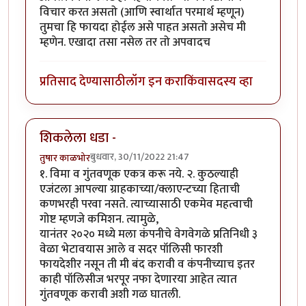
विचार करत असतो (आणि स्वार्थात परमार्थ म्हणून)
तुमचा हि फायदा होईल असे पाहत असतो असेच मी
म्हणेन. एखादा तसा नसेल तर तो अपवादच
प्रतिसाद देण्यासाठी
लॉग इन करा
किंवा
सदस्य व्हा
शिकलेला धडा -
बुधवार, 30/11/2022 21:47
तुषार काळभोर
१. विमा व गुंतवणूक एकत्र करू नये. २. कुठल्याही
एजंटला आपल्या ग्राहकाच्या/क्लाएन्टच्या हिताची
कणभरही परवा नसते. त्याच्यासाठी एकमेव महत्वाची
गोष्ट म्हणजे कमिशन. त्यामुळे,
यानंतर २०२० मध्ये मला कंपनीचे वेगवेगळे प्रतिनिधी ३
वेळा भेटावयास आले व सदर पॉलिसी फारशी
फायदेशीर नसून ती मी बंद करावी व कंपनीच्याच इतर
काही पॉलिसीज भरपूर नफा देणारया आहेत त्यात
गुंतवणूक करावी अशी गळ घातली.