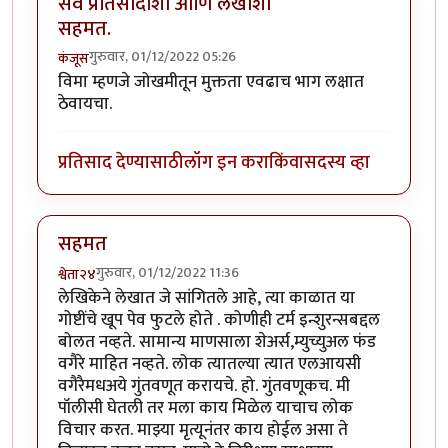
सर्व प्रतिसादांशी आणि लेखाशी
सहमत.
गुरुवार, 01/12/2022 05:26
कंजूस
विमा म्हणजे जोखमीतून मुक्तता एवढाच भाग लक्षात
ठेवायचा.
प्रतिसाद देण्यासाठी
लॉग इन करा
किंवा
सदस्य व्हा
सहमत
गुरुवार, 01/12/2022 11:36
श्वेता२४
लेखिकेने लेखात जे सांगितले आहे, त्या काळात या
गोष्टींचे खूप पेव फुटले होते . कोणीही टर्म इन्शुरन्सबद्दल
बोलत नव्हते. सामान्य माणसाला शेअर्स,म्युच्युअल फंड
वगैरे माहित नव्हते. लोक त्यातल्या त्यात एलआयसी
वगैरैमधअये गुंतवणूत करायचे. हो. गुंतवणूकच. मी
पॉलीसी घेतली तर मला काय मिळेल याचाच लोक
विचार करत. माझ्या मृत्यूनंतर काय होईल असा ते