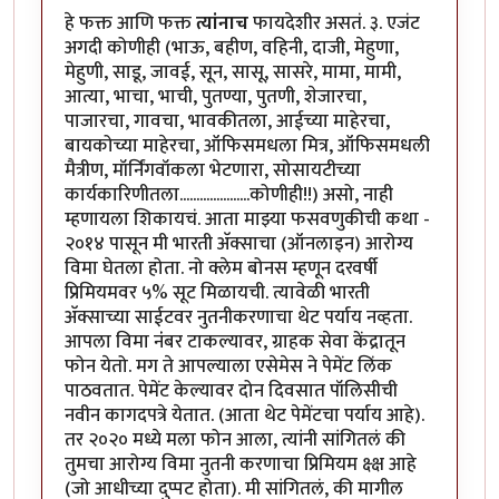
हे फक्त आणि फक्त
त्यांनाच
फायदेशीर असतं. ३. एजंट
अगदी कोणीही (भाऊ, बहीण, वहिनी, दाजी, मेहुणा,
मेहुणी, साडू, जावई, सून, सासू, सासरे, मामा, मामी,
आत्या, भाचा, भाची, पुतण्या, पुतणी, शेजारचा,
पाजारचा, गावचा, भावकीतला, आईच्या माहेरचा,
बायकोच्या माहेरचा, ऑफिसमधला मित्र, ऑफिसमधली
मैत्रीण, मॉर्निंगवॉकला भेटणारा, सोसायटीच्या
कार्यकारिणीतला.....................कोणीही!!) असो, नाही
म्हणायला शिकायचं. आता माझ्या फसवणुकीची कथा -
२०१४ पासून मी भारती अ‍ॅक्साचा (ऑनलाइन) आरोग्य
विमा घेतला होता. नो क्लेम बोनस म्हणून दरवर्षी
प्रिमियमवर ५% सूट मिळायची. त्यावेळी भारती
अ‍ॅक्साच्या साईटवर नुतनीकरणाचा थेट पर्याय नव्हता.
आपला विमा नंंबर टाकल्यावर, ग्राहक सेवा केंद्रातून
फोन येतो. मग ते आपल्याला एसेमेस ने पेमेंट लिंक
पाठवतात. पेमेंट केल्यावर दोन दिवसात पॉलिसीची
नवीन कागदपत्रे येतात. (आता थेट पेमेंटचा पर्याय आहे).
तर २०२० मध्ये मला फोन आला, त्यांनी सांगितलं की
तुमचा आरोग्य विमा नुतनी करणाचा प्रिमियम क्ष्क्ष आहे
(जो आधीच्या दुप्पट होता). मी सांगितलं, की मागील