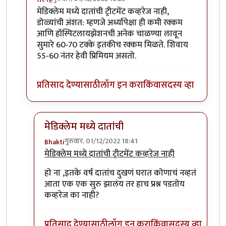
In reply to
मेडिक्लेम एजंटांची अजुन एक
by
कानडाऊ योगेशु
मेडिक्लेम मध्ये दातांची ट्रीटमेंट कव्हरेज नाही,
डोळ्यांची अंशत: म्हणजे अर्ध्यापेक्षा ही कमी रक्कम
आणि हॉस्पिटलायझेशनची अनेक चाळण्या लावून
सुमारे 60-70 टक्के इतकीच रक्कम मिळते. शिवाय
55-60 नंतर हेवी प्रिमियम असतो.
प्रतिसाद देण्यासाठी
लॉग इन करा
किंवा
सदस्य व्हा
मेडिक्लेम मध्ये दातांची
गुरुवार, 01/12/2022 18:41
Bhakti
In reply to
मेडिक्लेम मध्ये दातांची
by
सस्नेह
मेडिक्लेम मध्ये दातांची ट्रीटमेंट कव्हरेज नाही
हो ना ,इतके वर्ष दातांच दुखणं घरात कोणाचं नव्हतं
आता एक एक सुरु झालंय तर हाच प्रश्न पडतोय
कव्हरेज का नाही?
प्रतिसाद देण्यासाठी
लॉग इन करा
किंवा
सदस्य व्हा