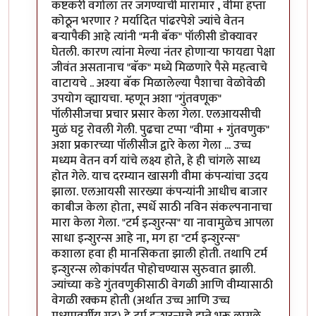
कष्टकरी वर्गाला तर जगण्याची मारामार , वीमा हप्ता
कोठून भरणार ? मर्यादित पांढरपेशे ज्यांचे वेतन
बर्‍यापैकी आहे त्यांनी "मनी बॅक" पॉलीसी डोक्यावर
घेतली. कारण त्यांना मेल्या नंतर होणार्‍या फायद्या पेक्षा
जीवंत असतानाच "बॅक" मध्ये मिळणारे पैसे महत्वाचे
वाटायचे .. अश्या बॅक मिळालेल्या पैशाचा वेळोवेळी
उपयोग व्ह्यायचा. म्हणून अशा "गुंतवणूक"
पॉलीसीजचा प्रचार प्रसार केला गेला. एलआयसीची
मुळं घट्ट रोवली गेली. पुढचा टप्पा "वीमा + गुंतवणुक"
अशा प्रकारच्या पॉलीसीज द्वारे केला गेला ... उच्च
मध्यम वेतन वर्ग यांचे लक्ष्य होते, हे ही चांगले साध्य
होत गेले. याच दरम्यान खासगी वीमा कंपन्यांचा उदय
झाला. एलआयसी सारख्या कंपन्यांनी आधीच बाजार
काबीज केला होता, स्पर्धे साठी नविन संकल्पनानाचा
मारा केला गेला. "टर्म इन्शुरन्स" या नावामुळेच आपला
साधा इन्शुरन्स आहे ना, मग हा "टर्म इन्शुरन्स"
कशाला हवा ही मानसिकता झाली होती. तथापि टर्म
इन्शुरन्स लोकांपर्यंत पोहोचण्यास सुरुवात झाली.
ज्यांच्या कडे गुंतवणुकीसाठी वेगळी आणि वीम्यासाठी
वेगळी रक्कम होती (अर्थात उच्च आणि उच्च
मध्यमवर्गीय गट) हे टर्म इन्शुरन्सचे हप्ते भरू लागले.