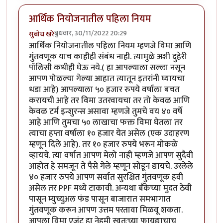
आर्थिक नियोजनातील पहिला नियम
बुधवार, 30/11/2022 20:29
सुबोध खरे
आर्थिक नियोजनातील पहिला नियम म्हणजे विमा आणि
गुंतवणूक याच काहीही संबंध नाही. त्यामुळे अशी दुहेरी
पॉलिसी कधीही घेऊ नये.( हा आपल्याला सल्ला नसून
आपण पोळल्या गेल्या आहात त्यातून इतरांनी घ्यायचा
धडा आहे) आपल्याला ५० हजार रुपये वर्षाला बचत
करायची आहे तर विमा उतरवायचा तर तो केवळ आणि
केवळ टर्म इन्शुरन्स असावा म्हणजे तुमचे वय ४० वर्षे
आहे आणि तुमचा ५० लाखाचा फक्त विमा घेतला तर
त्याचा हप्ता वर्षाला १० हजार येत असेल (एक उदाहरण
म्हणून दिले आहे). तर १० हजार रुपये भरून मोकळे
व्हायचे. त्या वर्षात आपण मेलो नाही म्हणजे आपण सुदैवी
आहोत हे समजून ते पैसे गेले म्हणून सोडून द्यायचे. उरलेले
४० हजार रुपये आपण सर्वात सुरक्षित गुंतवणूक हवी
असेल तर PPF मध्ये टाकावी. अन्यथा बँकेच्या मुदत ठेवी
पासून म्युच्युअल फंड पासून बाजारात समभागात
गुंतवणूक करून आपण उत्तम परतावा मिळवू शकता.
आपला विमा एजंट हा नेहमी स्वतःच्या फायद्याचाच