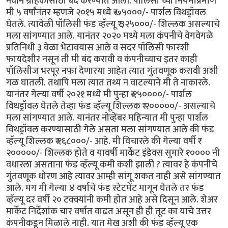
नवीन ग्राहकांसाठी बंद करण्यात आली. पॉलिसी च्या नियमाप्रमाणे
मी ५ वर्षांनंतर म्हणजे २०१५ मध्ये ₹ ७५०००/- पार्शल विथड्रॉवल
घेतले. त्यावेळी पॉलिसी फंड व्हॅल्यू ₹ ३२५०००/- शिल्लक असल्याचे
मला सांगण्यात आले. यानंतर २०२० मध्ये मला कंपनीचे वेगवेगळे
प्रतिनिधी ३ वेळा भेटावयास आले व सदर पॉलिसी फारशी
फायदेशीर नसून ती मी बंद करावी व कंपनीच्याच इतर काही
पॉलिसीज भरपूर नफा देणारया आहेत त्यात गुंतवणूक करावी अशी
गळ घातली. तथापि मला त्यात तथ्य न वाटल्याने मी ते नाकारले.
यानंतर गेल्या वर्षी २०२१ मध्ये मी पुन्हा ₹ १५००००/- पार्शल
विथड्रॉवल घेतले तेव्हा फंड व्हॅल्यू शिल्लक ₹ २०००००/- असल्याचे
मला सांगण्यात आले. यानंतर नोव्हेंबर महिन्यात मी पुन्हा पार्शल
विथड्रॉवल करण्यासाठी गेले असता मला सांगण्यात आले की फंड
व्हॅल्यू शिल्लक ₹ १६८०००/- आहे. मी विचारले की गेल्या वर्षी ₹
२०००००/- शिल्लक होते व यावर्षी मार्केट इंडेक्स सुमारे १०००० नी
वधारला असताना फंड व्हॅल्यू कमी कशी झाली ? त्यावर हे कंपनीचे
गुंतवणूक धोरण आहे त्यावर आम्ही सांगू शकत नाही असे सांगण्यात
आले. मग मी गेल्या ४ वर्षांचे फंड स्टेटमेंट मागून घेतले तर फंड
व्हॅल्यू दर वर्षी २० टक्क्यांनी कमी होत आहे असे दिसून आले. शेअर
मार्केट निर्देशांक चार वर्षात वाढत असून ही ही तूट का याचे उत्तर
कंपनीकडून मिळाले नाही. यात मेख अशी की फंड व्हॅल्यू एक