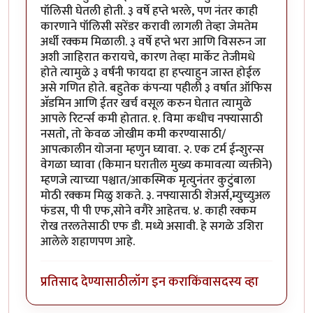
पॉलिसी घेतली होती. ३ वर्षे हप्ते भरले, पण नंतर काही
कारणाने पॉलिसी सरेंडर करावी लागली तेव्हा जेमतेम
अर्धी रक्कम मिळाली. ३ वर्षे हप्ते भरा आणि विसरुन जा
अशी जाहिरात करायचे, कारण तेव्हा मार्केट तेजीमधे
होते त्यामुळे ३ वर्षंनी फायदा हा हप्त्याहुन जास्त होईल
असे गणित होते. बहुतेक कंपन्या पहीली ३ वर्षात ऑफिस
अ‍ॅडमिन आणि ईतर खर्च वसूल करुन घेतात त्यामुळे
आपले रिटर्न्स कमी होतात. १. विमा कधीच नफ्यासाठी
नसतो, तो केवळ जोखीम कमी करण्यासाठी/
आपत्कालीन योजना म्हणुन घ्यावा. २. एक टर्म ईन्शुरन्स
वेगळा घ्यावा (किमान घरातील मुख्य कमावत्या व्यक्तीने)
म्हणजे त्याच्या पश्चात/आकस्मिक मृत्युनंतर कुटुंबाला
मोठी रक्कम मिळु शकते. ३. नफ्यासाठी शेअर्स,म्युच्युअल
फंडस, पी पी एफ,सोने वगैरे आहेतच. ४. काही रक्कम
रोख तरलतेसाठी एफ डी. मध्ये असावी. हे सगळे उशिरा
आलेले शहाणपण आहे.
प्रतिसाद देण्यासाठी
लॉग इन करा
किंवा
सदस्य व्हा