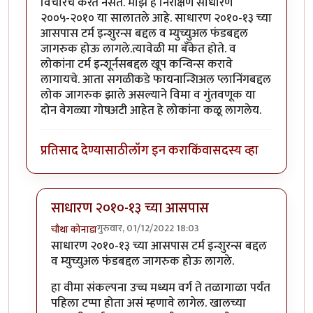
विचारच करत नसत. माझे हे निरीक्षण साधारण
२००५-२०१० या सालातले आहे. साधारण २०१०-१३ च्या
आसपास टर्म इन्शुरन्स बद्दल व म्युच्युअल फंडबद्दल
जागरुक होऊ लागले.त्यावेळी मा बॅंकेत होते. व
लोकांना टर्म इन्शूर्नसबद्दल खूप कन्विन्स करावे
लागायचे. आता सगळीकडे फायनान्शिअल प्लानिंगबद्दल
लोक जागरुक झाले असल्याने विमा व गुंतवणूक या
दोन वेगळ्या गोषअटी आहेत हे लोकांना कळू लागलेय.
प्रतिसाद देण्यासाठी
लॉग इन करा
किंवा
सदस्य व्हा
साधारण २०१०-१३ च्या आसपास
गुरुवार, 01/12/2022 18:03
चौथा कोनाडा
In reply to
सहमत
by
श्वेता२४
साधारण २०१०-१३ च्या आसपास टर्म इन्शुरन्स बद्दल
व म्युच्युअल फंडबद्दल जागरुक होऊ लागले.
हा वीमा संकल्पना उच्च मध्यम वर्ग ते तळागाळा पर्यंत
पहिला टप्पा होता असं म्हणावे लागेल. खालच्या