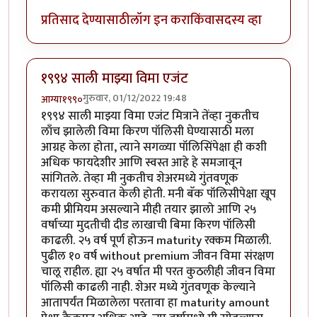
प्रतिसाद देण्यासाठी
लॉग इन करा
किंवा
सदस्य व्हा
१९९४ साली माझ्या विमा एजंट
गुरुवार, 01/12/2022 19:48
आग्या१९९०
१९९४ साली माझ्या विमा एजंट मित्राने तेंव्हा नुकतीच
लाँच झालेली विमा किरण पॉलिसी घेण्यासाठी मला
आग्रह केला होता, त्याने सगळ्या पॉलिसिंपेक्षा ही कशी
अधिक फायदेशीर आणि स्वस्त आहे हे समजावून
सांगितले. तेव्हा मी नुकतीच शेअरमध्ये गुंतवणूक
करायला सुरुवात केली होती. मनी बॅक पॉलिसीपेक्षा खूप
कमी प्रीमियम असल्याने मीही तयार झालो आणि २५
वर्षाच्या मुदतीची दीड लाखाची बिमा किरण पॉलिसी
काढली. २५ वर्ष पूर्ण होऊन maturity रक्कम मिळाली.
पुढील १० वर्ष without premium जीवन विमा संरक्षण
चालू राहील. ह्या २५ वर्षात मी परत कुठलीही जीवन विमा
पॉलिसी काढली नाही. शेअर मध्ये गुंतवणूक केल्याने
आतापर्यंत मिळालेला परतावा हा maturity amount