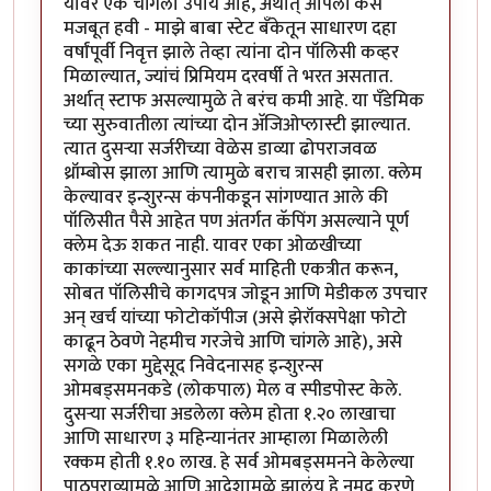
यावर एक चांगला उपाय आहे, अर्थात् आपली केस
मजबूत हवी - माझे बाबा स्टेट बँकेतून साधारण दहा
वर्षांपूर्वी निवृत्त झाले तेव्हा त्यांना दोन पॉलिसी कव्हर
मिळाल्यात, ज्यांचं प्रिमियम दरवर्षी ते भरत असतात.
अर्थात् स्टाफ असल्यामुळे ते बरंच कमी आहे. या पँडेमिक
च्या सुरुवातीला त्यांच्या दोन अ‍ॅजिओप्लास्टी झाल्यात.
त्यात दुसर्‍या सर्जरीच्या वेळेस डाव्या ढोपराजवळ
थ्रॉम्बोस झाला आणि त्यामुळे बराच त्रासही झाला. क्लेम
केल्यावर इन्शुरन्स कंपनीकडून सांगण्यात आले की
पॉलिसीत पैसे आहेत पण अंतर्गत कॅपिंग असल्याने पूर्ण
क्लेम देऊ शकत नाही. यावर एका ओळखीच्या
काकांच्या सल्ल्यानुसार सर्व माहिती एकत्रीत करून,
सोबत पॉलिसीचे कागदपत्र जोडून आणि मेडीकल उपचार
अन् खर्च यांच्या फोटोकॉपीज (असे झेरॉक्सपेक्षा फोटो
काढून ठेवणे नेहमीच गरजेचे आणि चांगले आहे), असे
सगळे एका मुद्देसूद निवेदनासह इन्शुरन्स
ओमबड्समनकडे (लोकपाल) मेल व स्पीडपोस्ट केले.
दुसर्‍या सर्जरीचा अडलेला क्लेम होता १.२० लाखाचा
आणि साधारण ३ महिन्यानंतर आम्हाला मिळालेली
रक्कम होती १.१० लाख. हे सर्व ओमबड्समनने केलेल्या
पाठपुराव्यामुळे आणि आदेशामुळे झालंय हे नमूद करणे