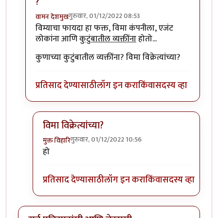
?
गुरुवार, 01/12/2022 08:53
वामन देशमुख
In reply to
आमचे, बाबा महाराज डोंबोलीकर म्हणतात की....
b
विम्याचा फायदा हा फक्त, विमा कंपनीला, एजंट
लोकांना आणि
कुटुंबातील व्यक्तींना
होतो...
कुणाच्या कुटुंबातील व्यक्तींना? विमा विक्रेत्यांच्या?
प्रतिसाद देण्यासाठी
लॉग इन करा
किंवा
सदस्य व्हा
विमा विक्रेत्यांच्या?
गुरुवार, 01/12/2022 10:56
मुक्त विहारि
In reply to
?
by
वामन देशमुख
हो
प्रतिसाद देण्यासाठी
लॉग इन करा
किंवा
सदस्य व्हा