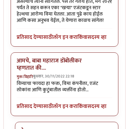
असल्याचे त्यांनी सांगितलं. पैसे तर गेलेच होते, मग २०२१
पर्यंत ते सहन करून एका "खर्‍या" एजंटकडून स्टार
हेल्थचा आरोग्य विमा घेतला. आता पुढे काय होईल
आणि कसा अनुभव येईल, ते येणारा काळच सांगेल!
प्रतिसाद देण्यासाठी
लॉग इन करा
किंवा
सदस्य व्हा
आमचे, बाबा महाराज डोंबोलीकर
म्हणतात की....
बुधवार, 30/11/2022 22:18
मुक्त विहारि
विम्याचा फायदा हा फक्त, विमा कंपनीला, एजंट
लोकांना आणि कुटुंबातील व्यक्तींना होतो...
प्रतिसाद देण्यासाठी
लॉग इन करा
किंवा
सदस्य व्हा