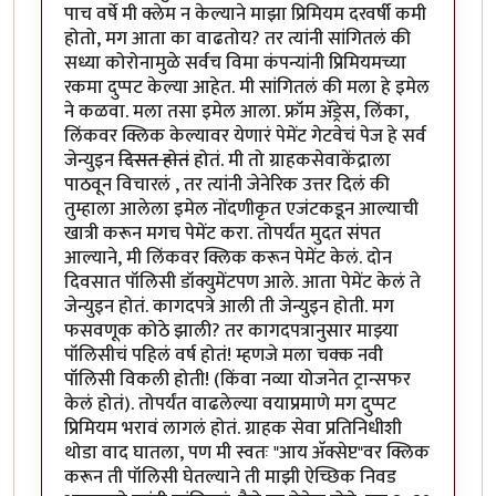
पाच वर्षे मी क्लेम न केल्याने माझा प्रिमियम दरवर्षी कमी
होतो, मग आता का वाढतोय? तर त्यांनी सांगितलं की
सध्या कोरोनामुळे सर्वच विमा कंपन्यांनी प्रिमियमच्या
रकमा दुप्पट केल्या आहेत. मी सांगितलं की मला हे इमेल
ने कळवा. मला तसा इमेल आला. फ्रॉम अ‍ॅड्रेस, लिंका,
लिंकवर क्लिक केल्यावर येणारं पेमेंट गेटवेचं पेज हे सर्व
जेन्युइन
दिसत होतं
होतं. मी तो ग्राहकसेवाकेंद्राला
पाठवून विचारलं , तर त्यांनी जेनेरिक उत्तर दिलं की
तुम्हाला आलेला इमेल नोंदणीकृत एजंटकडून आल्याची
खात्री करून मगच पेमेंट करा. तोपर्यंत मुदत संपत
आल्याने, मी लिंकवर क्लिक करून पेमेंट केलं. दोन
दिवसात पॉलिसी डॉक्युमेंटपण आले. आता पेमेंट केलं ते
जेन्युइन होतं. कागदपत्रे आली ती जेन्युइन होती. मग
फसवणूक कोठे झाली? तर कागदपत्रानुसार माझ्या
पॉलिसीचं पहिलं वर्ष होतं! म्हणजे मला चक्क नवी
पॉलिसी विकली होती! (किंवा नव्या योजनेत ट्रान्सफर
केलं होतं). तोपर्यंत वाढलेल्या वयाप्रमाणे मग दुप्पट
प्रिमियम भरावं लागलं होतं. ग्राहक सेवा प्रतिनिधीशी
थोडा वाद घातला, पण मी स्वतः "आय अ‍ॅक्सेप्ट"वर क्लिक
करून ती पॉलिसी घेतल्याने ती माझी ऐच्छिक निवड