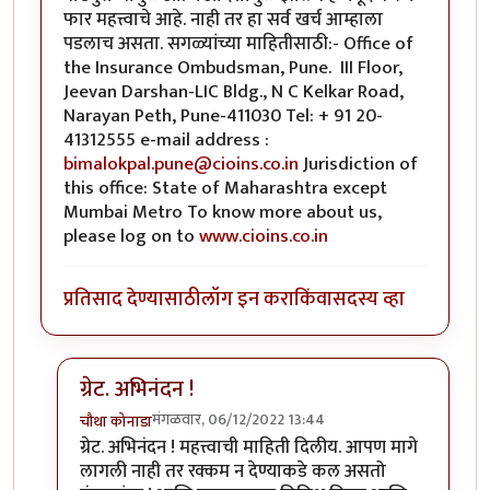
फार महत्त्वाचे आहे. नाही तर हा सर्व खर्च आम्हाला
पडलाच असता. सगळ्यांच्या माहितीसाठी:- Office of
the Insurance Ombudsman, Pune. III Floor,
Jeevan Darshan-LIC Bldg., N C Kelkar Road,
Narayan Peth, Pune-411030 Tel: + 91 20-
41312555 e-mail address :
bimalokpal.pune@cioins.co.in
Jurisdiction of
this office: State of Maharashtra except
Mumbai Metro To know more about us,
please log on to
www.cioins.co.in
प्रतिसाद देण्यासाठी
लॉग इन करा
किंवा
सदस्य व्हा
ग्रेट. अभिनंदन !
मंगळवार, 06/12/2022 13:44
चौथा कोनाडा
In reply to
२ पैसे माझेही
by
राघव
ग्रेट. अभिनंदन ! महत्त्वाची माहिती दिलीय. आपण मागे
लागली नाही तर रक्कम न देण्याकडे कल असतो