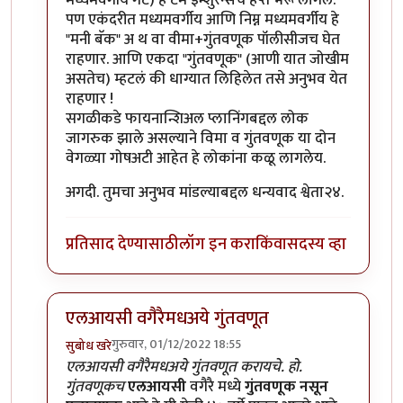
पण एकंदरीत मध्यमवर्गीय आणि निम्न मध्यमवर्गीय हे
"मनी बॅक" अ थ वा वीमा+गुंतवणूक पॉलीसीजच घेत
राहणार. आणि एकदा "गुंतवणूक" (आणी यात जोखीम
असतेच) म्हटलं की धाग्यात लिहिलेत तसे अनुभव येत
राहणार !
सगळीकडे फायनान्शिअल प्लानिंगबद्दल लोक
जागरुक झाले असल्याने विमा व गुंतवणूक या दोन
वेगळ्या गोषअटी आहेत हे लोकांना कळू लागलेय.
अगदी. तुमचा अनुभव मांडल्याबद्दल धन्यवाद श्वेता२४.
प्रतिसाद देण्यासाठी
लॉग इन करा
किंवा
सदस्य व्हा
एलआयसी वगैरैमधअये गुंतवणूत
गुरुवार, 01/12/2022 18:55
सुबोध खरे
In reply to
सहमत
by
श्वेता२४
एलआयसी वगैरैमधअये गुंतवणूत करायचे. हो.
गुंतवणूकच
एलआयसी
वगैरै मध्ये
गुंतवणूक नसून