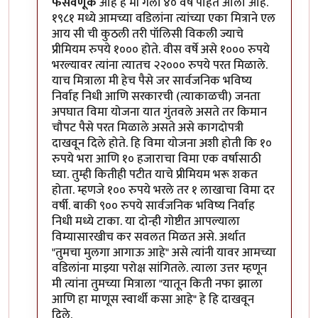
फसवणूक
आहे हे मी गेली ४० वर्षे पाहत आलो आहे.
१९८१ मध्ये आमच्या वडिलांना त्यांच्या एका मित्राने एल
आय सी ची कुठली तरी पॉलिसी विकली ज्याचे
प्रीमियम रुपये १००० होते. वीस वर्षे असे १००० रुपये
भरल्यावर त्यांना त्यातच २२००० रुपये परत मिळाले.
याच मित्राला मी हेच पैसे जर सार्वजनिक भविष्य
निर्वाह निधी आणि सरकारची (त्याकाळची) जनता
अपघात विमा योजना यात गुंतवले असते तर किमान
चौपट पैसे परत मिळाले असते असे कागदोपत्री
दाखवून दिले होते. हि विमा योजना अशी होती कि १०
रुपये भरा आणि १० हजाराचा विमा एक वर्षासाठी
घ्या. तुम्ही कितीही पटीत याचे प्रीमियम भरू शकत
होता. म्हणजे १०० रुपये भरले तर १ लाखाचा विमा दर
वर्षी. बाकी ९०० रुपये सार्वजनिक भविष्य निर्वाह
निधी मध्ये टाका. या दोन्ही गोष्टीत आपल्याला
विम्यासारखीच कर सवलत मिळत असे. अर्थात
"तुमचा मुलगा आगाऊ आहे" असे त्यांनी यावर आमच्या
वडिलांना माझ्या परोक्ष सांगितले. त्याला उत्तर म्हणून
मी त्यांना तुमच्या मित्राला "यातून किती नफा झाला
आणि हा माणूस स्वार्थी कसा आहे" हे हि दाखवून
दिले.