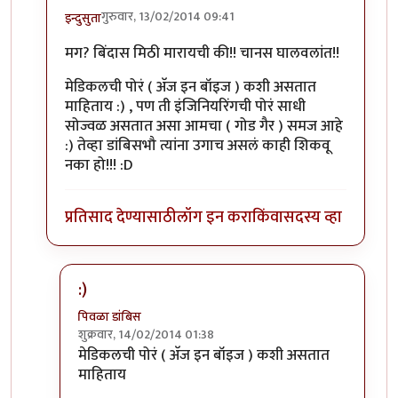
गुरुवार, 13/02/2014 09:41
इन्दुसुता
In reply to
सापडली!!!!!
by
पिवळा डांबिस
मग? बिंदास मिठी मारायची की!! चानस घालवलांत!!
मेडिकलची पोरं ( अ‍ॅज इन बॉइज ) कशी असतात
माहिताय :) , पण ती इंजिनियरिंगची पोरं साधी
सोज्वळ असतात असा आमचा ( गोड गैर ) समज आहे
:) तेव्हा डांबिसभौ त्यांना उगाच असलं काही शिकवू
नका हो!!! :D
प्रतिसाद देण्यासाठी
लॉग इन करा
किंवा
सदस्य व्हा
:)
पिवळा डांबिस
शुक्रवार, 14/02/2014 01:38
In reply to
ओ भौ
by
इन्दुसुता
मेडिकलची पोरं ( अ‍ॅज इन बॉइज ) कशी असतात
माहिताय