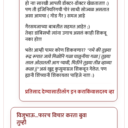
हो ना! सारखी आपली डॉक्टर-डॉक्टर खेळतात!!! :)
पण ती इंजिनियरिंगची पोरं साधी सोज्वळ असतात
असा आमचा ( गोड गैर ) समज आहे
गैरसमजाच्या बाबतीत सहमत आहे!! ;)
तेव्हा डांबिसभौ त्यांना उगाच असलं काही शिकवू
नका हो!!!
भले! आम्ही पामर कोण शिकवणार?
"गमे की तुझ्या
रूद्र रूपात जावे मिळोनि गळा घालूनीया गळा | तुझ्या
लाल ओठातली आग प्यावी, मिठीने तुझ्या तीव्र व्हाव्या
कळा ||"
असं खुद्द कुसुमाग्रज शिकवून गेलेत. पण
ह्यानी शिंच्यानी शिकायला पाहिजे ना!!! :)
प्रतिसाद देण्यासाठी
लॉग इन करा
किंवा
सदस्य व्हा
विजुभाऊ...फारच विचार करता बुवा
तुम्ही