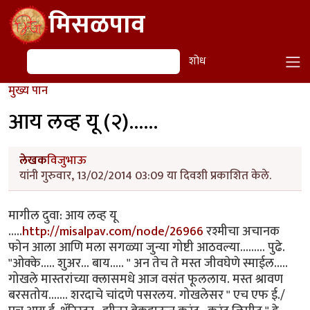
Skip to main content
मिसळपाव
शोध
शोध
मुख्य पान
आय लव्ह यू (२)......
लेखक
विजुभाऊ
यांनी गुरुवार, 13/02/2014 03:09 या दिवशी प्रकाशित केले.
मागील दुवा: आय लव्ह यू
.....
http://misalpav.com/node/26966
रश्मीचा अचानक
फोन आला आणि मला सगळ्या जुन्या गोष्टी आठवल्या......... पुढे.
"ओक्के..... शुअर... बाय..... " अन तेच ते मस्त जीवघेणे स्माईल.....
गोखले मास्तरांच्या क्लासमधे आज वसंत फूललाय. मस्त श्रावण
बरसतोय....... शरदाचे चांदणे पसरलय. गोखलेसर " एच एफ ई./