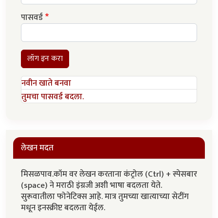
पासवर्ड
लॉग इन करा
नवीन खाते बनवा
तुमचा पासवर्ड बदला.
लेखन मदत
मिसळपाव.कॉम वर लेखन करताना कंट्रोल (Ctrl) + स्पेसबार
(space) ने मराठी इंग्रजी अशी भाषा बदलता येते.
सुरूवातीला फोनेटिक्स आहे. मात्र तुमच्या खात्याच्या सेटींग
मधून इनस्क्रीप्ट बदलता येईल.