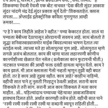
एच आय ई, थॅरिस्टर , झीनर ब्रेकडाऊन करंट , करंट लिमीट " हे
शिकवण्या ऐवजी ऐवजी एक बोट नाचवत "देवा कीती सुंदर आकाश
सुंदर चांदणे चंद्र देई.सुंदर प्रकाश सूर्य देतो" शिकवताहेत. क्लास
संपला..... अ‍ॅप्लाईड इले़क्ट्रॉनिक कविता गुणगुणत आम्ही
रूमवर.......
"ए हे रे काय लिहीले आहेस रे वहीत." पम्या केकाटत होता. सालं या
पम्याला बेंबीच्या देठापासून ओरडायची सवयच आहे. साधं बोलतो ते
सुद्धा शनिवारवाड्यासमोर माईक बिघडल्यावर भाषण देतात त्या
स्टाईल मध्ये. त्याच्या मते हा सोलापुरचा गुण आहे.. सोलापुरात म्हणे
सगळे असंच बोलतात. काय की म्हणा याला लहानपणी कोणीच
कानगोष्टीच्या खेळात घेत नसेल ( प्रत्येकाला कान फुटायची भीती.)
नाटकात पम्याला की आम्ही फक्त दवंडी द्यायला म्हणून घेतो. काय रे
काय झालं. मी आज क्लासला गेलो नव्हतो म्हणुन तुझी वही बघत
होतो. तर हे काय आहे तुझ्या वहीत. काय आहे? काहीच नाहिय्ये.
वहीची सात पाने तु नुसती गिरहटून ठेवली आहेस. सरानी काय
शिकवले ते तरी सांग. सरानी आज काय शिकवलं ते मला काय
माहीत.. ऑ... पहिल्यांदाच पम्याच्या चेहेर्‍यावर आवाजाशिवाय
हावभाव दिसत होते. अर्थात कारणही तसेच होते. वहीची सात पाने
"रश्मी रश्मी रश्मी रश्मी रश्मी या शब्दानी व्यापून राहिली होती....