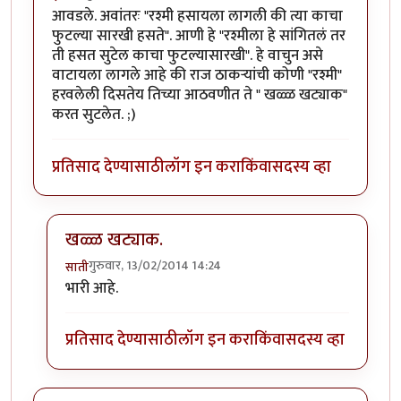
आवडले. अवांतरः "रश्मी हसायला लागली की त्या काचा
फुटल्या सारखी हसते". आणी हे "रश्मीला हे सांगितलं तर
ती हसत सुटेल काचा फुटल्यासारखी". हे वाचुन असे
वाटायला लागले आहे की राज ठाकर्‍यांची कोणी "रश्मी"
हरवलेली दिसतेय तिच्या आठवणीत ते " खळ्ळ खट्याक"
करत सुटलेत. ;)
प्रतिसाद देण्यासाठी
लॉग इन करा
किंवा
सदस्य व्हा
खळ्ळ खट्याक.
गुरुवार, 13/02/2014 14:24
साती
In reply to
मस्त लिहीलय
by
इरसाल
भारी आहे.
प्रतिसाद देण्यासाठी
लॉग इन करा
किंवा
सदस्य व्हा