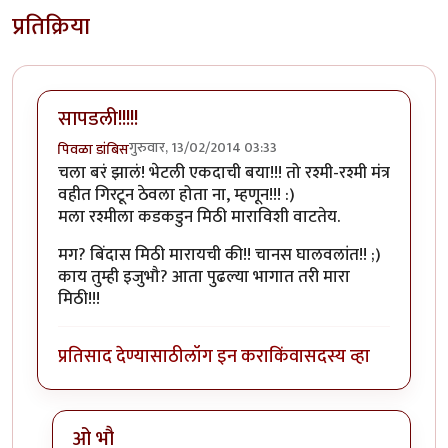
प्रतिक्रिया
सापडली!!!!!
गुरुवार, 13/02/2014 03:33
पिवळा डांबिस
चला बरं झालं! भेटली एकदाची बया!!! तो रश्मी-रश्मी मंत्र
वहीत गिरटून ठेवला होता ना, म्हणून!!! :)
मला रश्मीला कडकडुन मिठी माराविशी वाटतेय.
मग? बिंदास मिठी मारायची की!! चानस घालवलांत!! ;)
काय तुम्ही इजुभौ? आता पुढल्या भागात तरी मारा
मिठी!!!
प्रतिसाद देण्यासाठी
लॉग इन करा
किंवा
सदस्य व्हा
ओ भौ