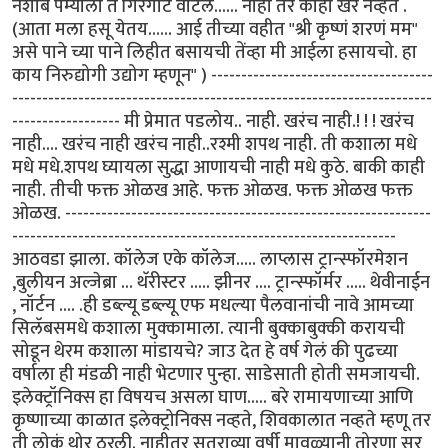
नशीब पम्याला ते गिरगोटे वाटले...... नाही तर काही खरं नव्हतं .
(आता मला हसू येतय...... आई तीच्या वहीत "श्री कृष्णं शरणं मम"
असे पाने च्या पाने लिहीत बसायची तेंव्हा मी आईला हसायचो. हा
काय निरुद्योगी उद्योग म्हणून" ) -------------------------------------
----------------------------------------------------------------------
------------------ मी प्रेमात पडलोय.. नाही. खरंच नाही.! ! ! खरंच
नाही.... खरंच नाही खरंच नाही..रश्मी शपथ नाही. ती कशाला मधे
मधे मधे.शपथ घ्यायला सुद्धा आणायची नाही मधे कुठे. बाकी काही
नाही. तीची फक्त ओळख आहे. फक्त ओळख. फक्त ओळख फक्त
ओळख. -------------------------------------------------------------
----------------------------------------------------------------
आठवडा झाला. कॉलेज एके कॉलेज..... लाप्लास ट्रान्स्फॉरमेशन
,बुलीयन अल्जेब्रा ... थॅरीस्टर ..... झीनर .... ट्रान्स्फॉर्मर ..... थेवीनाईन
, नॉर्टन .... .ही डब्ल्यू डब्ल्यू एफ मधल्या पैलवानांची नावे आमच्या
सिलॅबसमधे कशाला मुक्कामाला. त्यानी बुक्काबुक्की करायची
सोडून थेरम कशाला मांडायचे? जाउ देत हे वर्ष गेलं की पुढच्या
वर्षाला ही मंडळी नाही भेटणार पुन्हा. साडेसाती होती समजायची.
इलेक्ट्रॉनिक्स हा विषयच असला घाण..... बरे रामायणाच्या आणि
कृष्णाच्या काळात इलेक्ट्रोनिक्स नव्हते, शिवकालात नव्हते म्हणू तर
ती लोकं थोर ठरली. नाहीतर सतराव्या वर्षी मावळ्यानी तोरणा सर