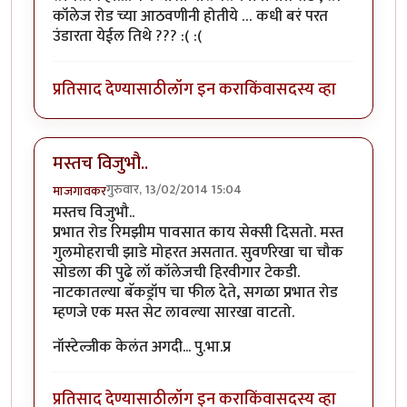
कॉलेज रोड च्या आठवणीनी होतीये … कधी बरं परत
उंडारता येईल तिथे ??? :( :(
प्रतिसाद देण्यासाठी
लॉग इन करा
किंवा
सदस्य व्हा
मस्तच विजुभौ..
गुरुवार, 13/02/2014 15:04
माजगावकर
मस्तच विजुभौ..
प्रभात रोड रिमझीम पावसात काय सेक्सी दिसतो. मस्त
गुलमोहराची झाडे मोहरत असतात. सुवर्णरेखा चा चौक
सोडला की पुढे लॉ कॉलेजची हिरवीगार टेकडी.
नाटकातल्या बॅकड्रॉप चा फील देते, सगळा प्रभात रोड
म्हणजे एक मस्त सेट लावल्या सारखा वाटतो.
नॉस्टेल्जीक केलंत अगदी... पु.भा.प्र
प्रतिसाद देण्यासाठी
लॉग इन करा
किंवा
सदस्य व्हा