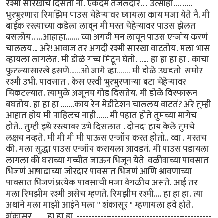
रश्मी सारखाच दिसतो ना. एकदम तजेलदार.... उत्साही..........
भुरभुरणारा रिमझिम पाउस चेहेर्‍यावर घ्यायला काय मजा येते नै. मी
बाईक रस्त्याच्या कडेला लावून मी मस्त चेहेर्‍यावर पाउस झेलत
बसलोय......आहाहा....... व्वा अगदी मन लावून पाउस एन्जॉय करणं
चाललय... अरे! आवाज तर अगदी रश्मी सारखा वाटतोय. मला भास
व्हायला लागलेत. मी डोळे गच्च मिटून घेतो. ..... हा हा हा हा . काचा
फुटल्यासारखे हसणे......ओ जागे व्हा....... मी डोळे उघडतो. समोर
रश्मी उभी. पावसात . केस एरवी भुरभुरणार्‍या बटा चेहेर्‍यावर
चिकटल्यात. त्यामुळे अजूनच गोड दिसतेय. मी डोळे विस्फारून
बघतोय. हा हा हा .......काय रेन मेडीटेशन चाललय वाटतं? अरे तुम्ही
आहात होय मी पाहिलच नाही...... मी पहात होते तुमच्या मागेच
होते.. तुम्ही इथे रस्त्यावर उभे दिसलात . दोनदा हाय केले तुमचे
लक्षच नव्हते. मी मी मी मी पाऊस एन्जॉय करत होतो.. व्वा . मस्तच
की. मला सुद्धा पाउस एन्जॉय करायला आवडतं. मी पाउस पडायला
लागला की घराच्या गच्चीत जाऊन भिजून येते. वळीवाच्या पावसात
भिजणं आषाढाच्या जोरदार पावसात भिजणं आणि श्रावणाच्या
पावसात भिजणं प्रत्येक पावसाची मजा वेगळीच असते. आई तर
मला रिमझीम रश्मी असेच म्हणते. रिमझीम रश्मी.... हा हा हा. त्या
अर्थाने मला माझी आईने मला " शंकासूर " म्हणायला हवे होते.
शंकासूर....... हा हा हा. ----------------------------------------------