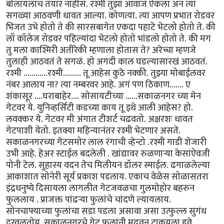
बोलायलाच तयार नाहीस. रश्मी तुझा आवाज ऐकला अन त्या
सगळ्या आठवणी धावत आल्या. कोणत्या. त्या आपण प्रभात रोडवर
भिजत उभे होतो ते की सारसबागेत एकदा पहाटे भेटलो होतो ते. की
लॉ कॉलेज रोडवर पहिल्यांदा भेटलो होतो भांडलो होतो ते. की मग
तु मला काश्मिरी अतीरेकी म्हणाला होतास ते? अरेच्चा म्हणजे
तुलाही आठवतं ते सगळं. हो अगदी काल घडल्यासारखं आठवतं.
रश्मी ............रश्मी......... तू आहेस कुठे नक्की. तुझ्या मोबाईलवर
नंबर आलाय ना? त्या नम्बरवर आहे. अगं पण ठिकाण....... ए
शंकासूर ....घराबाहेर.... सोसायटीच्या ......सकाळनगर च्या मेन
गेटवर ये. युनिव्हर्सिटी कडच्या काय तू इथे आली आहेस? हो.
लवक्कर ये. गेटवर मी अंगात टीशर्ट चढवतो. अक्षरशः धावत
गेटपाशी येतो. इतक्या महिन्यानंतर रश्मी भेटणार असते.
सकाळनगरच्या गेटसमोर लाल रंगाची व्हेन्टो .रश्मी गाडी शेजारी
उभी आहे. हेअर स्टाईल बदलेली . खांद्यावर रुळणार्‍या केसांऐवजी
पोनी टेल. सुहास्य वदन तेच मिलीयन डॉलर स्माईल. ढगाळलेल्या
आकाशात सोनेरी सूर्य प्रकाश पडलाय. एकाच वेळेस सोळासतरा
इंद्रधनुष्ये दिसायला लागलीत गेटजवळचा गुलमोहोर बहरुन
फुललाय . प्राजक्त पांढर्‍या फुलांचे चांदणे ल्यायलाय.
सोनचाफ्याच्या फुलांचा सडा पडला असावा असा उत्फुल्ल सुगंध
दरवळतोय. सकाळनगरचे गेट फुलांनी मढवून टाकयला हवे.