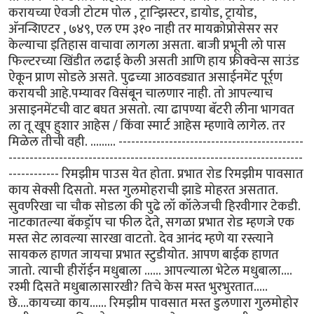
करायच्या ऐवजी टोटम पोल , ट्रान्झिस्टर, डायोड, ट्रायोड,
अ‍ॅनन्शिएटर , ७४९, एल एम ३१० नाही तर मायक्रोप्रोसेसर सर
केल्याचा इतिहास वाचावा लागला असता. बाजी प्रभूनी लो पास
फिल्टरच्या खिंडीत लढाई केली असती आणि हाय फ्रीक्वेन्स साउंड
ऐकून प्राण सोडले असते. पुढच्या आठवड्यात असाईनमेंट पूर्र्ण
करायची आहे.पम्यावर विसंबून चालणार नाही. तो आपल्याच
असाइनमेंटची वाट बघत असतो. त्या ढापण्या बॅटरी लीना भागवत
ला तू खूप हुशार आहेस / किंवा स्मार्ट आहेस म्हणावे लागेल. तर
मिळेल तीची वही. ......... --------------------------------------------
----------------------------------------------------------------------
------------ रिमझीम पाउस येत होता. प्रभात रोड रिमझीम पावसात
काय सेक्सी दिसतो. मस्त गुलमोहराची झाडे मोहरत असतात.
सुवर्णरेखा चा चौक सोडला की पुढे लॉ कॉलेजची हिरवीगार टेकडी.
नाटकातल्या बॅकड्रॉप चा फील देते, सगळा प्रभात रोड म्हणजे एक
मस्त सेट लावल्या सारखा वाटतो. देव आनंद म्हणे या रस्त्याने
सायकल हाणत जायचा प्रभात स्टुडीयोत. आपण बाईक हाणत
जातो. त्याची हीरॉईन मधुबाला ...... आपल्याला भेटेल मधुबाला....
रश्मी दिसते मधुबालासारखी? तिचे केस मस्त भुरभुरतात.....
छे....कायच्या काय...... रिमझीम पावसात मस्त डुलणारा गुलमोहोर