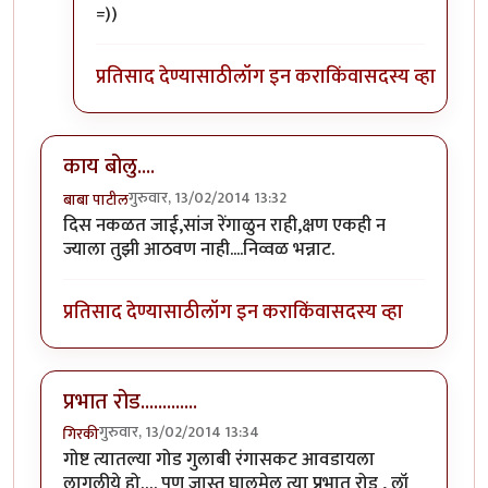
In reply to
तुमचा टाय्यप हाय काय?
by
प्यारे१
=))
प्रतिसाद देण्यासाठी
लॉग इन करा
किंवा
सदस्य व्हा
काय बोलु....
गुरुवार, 13/02/2014 13:32
बाबा पाटील
दिस नकळत जाई,सांज रेंगाळुन राही,क्षण एकही न
ज्याला तुझी आठवण नाही....निव्वळ भन्नाट.
प्रतिसाद देण्यासाठी
लॉग इन करा
किंवा
सदस्य व्हा
प्रभात रोड.............
गुरुवार, 13/02/2014 13:34
गिरकी
गोष्ट त्यातल्या गोड गुलाबी रंगासकट आवडायला
लागलीये हो…. पण जास्त घालमेल त्या प्रभात रोड , लॉ