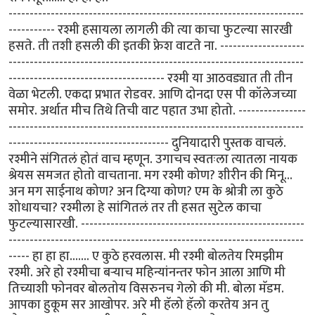
----------------------------------------------------------------------
----------- रश्मी हसायला लागली की त्या काचा फुटल्या सारखी
हसते. ती तशी हसली की इतकी फ्रेश वाटते ना. --------------------
----------------------------------------------------------------------
------------------------------------- रश्मी या आठवड्यात ती तीन
वेळा भेटली. एकदा प्रभात रोडवर. आणि दोनदा एस पी कॉलेजच्या
समोर. अर्थात मीच तिथे तिची वाट पहात उभा होतो. ----------------
----------------------------------------------------------------------
-------------------------------------- दुनियादारी पुस्तक वाचलं.
रश्मीने संगितलं होतं वाच म्हणून. उगाचच स्वतःला त्यातला नायक
श्रेयस समजत होतो वाचताना. मग रश्मी कोण? शीरीन की मिनू...
अन मग साईनाथ कोण? अन दिग्या कोण? एम के श्रोत्री ला कुठे
शोधायचा? रश्मीला हे सांगितलं तर ती हसत सुटेल काचा
फुटल्यासारखी. -----------------------------------------------------
----------------------------------------------------------------------
----- हा हा हा....... ए कुठे हरवलास. मी रश्मी बोलतेय रिमझीम
रश्मी. अरे हो रश्मीचा बर्‍याच महिन्यांनन्तर फोन आला आणि मी
तिच्याशी फोनवर बोलतोय विसरुनच गेलो की मी. बोला मॅडम.
आपका हुकूम सर आखोपर. अरे मी हॅलो हॅलो करतेय अन तु