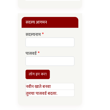
सदस्य आगमन
सदस्यनाम
पासवर्ड
लॉग इन करा
नवीन खाते बनवा
तुमचा पासवर्ड बदला.