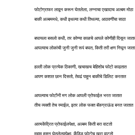
फोटोग्राफर लावून करून घेतलेला, लग्नाचा एखादाच अल्बम मोठा 
बाकी अल्बममधे, कधी इथल्या कधी तिथल्या, आठवणींचा साठा
बघायला बसलो कधी, तर कोण्या काळचे आपले कोणीही दिसून जाता
आपल्याच लोकांची जुनी जुनी रूपं बघत, किती तरी क्षण निघून जात
हल्ली लोक प्रत्येक ठिकाणी, खचाखच 
बेहिशोब
 फोटो काढतात
आपण कशात छान दिसतो, तेवढं पाहून बाकीचे डिलिट करतात 
आपल्याच फोटोंनी मग लोक आपली प्रोफाईल भरत जातात
तीच व्यक्ती तेच स्माईल, इतर लोक फक्त बॅकग्राऊंड बनत जातात
आत्मकेंद्रित प्रोफाईलपेक्षा, अल्बम किती बरा वाटतो
मुद्दाम हसून घेतलेल्यापेक्षा, कँडिड फोटोच खरा वाटतो