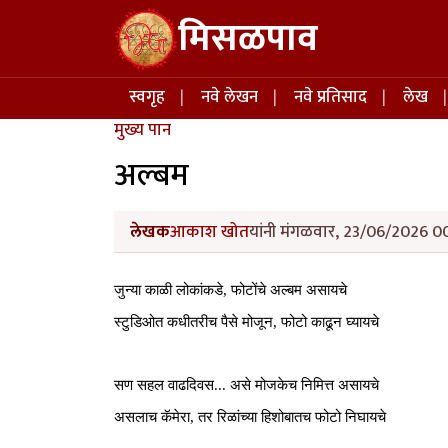
Skip to main content
मिसळपाव
Main navigation
स्वगृह
नवे लेखन
नवे प्रतिसाद
लेख
मुख्य पान
अल्बम
लेखक
आकाश खोत
यांनी मंगळवार, 23/06/2026 00
जुन्या काळी लोकांकडे, फोटोंचे अल्बम असायचे
स्टुडिओत कधीतरीच पैसे मोजून, फोटो काढून घ्यायचे
सण सहल वाढदिवस... असे मोजकेच निमित्त असायचे
असलाच
 कॅमेरा, तर 
रिळांच्या
हिशोबातच
 फोटो 
निघायचे