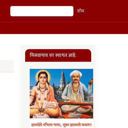
शोध
शोध
मिसळपाव वर स्वागत आहे.