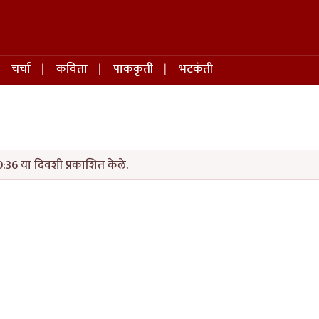
चर्चा
कविता
पाककृती
भटकंती
:36 या दिवशी प्रकाशित केले.