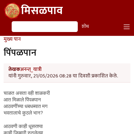
Skip to main content
मिसळपाव
शोध
शोध
मुख्य पान
पिंपळपान
लेखक
अनन्त्_यात्री
यांनी गुरुवार, 21/05/2026 08:28 या दिवशी प्रकाशित केले.
चाळत असता वही शाळकरी
आत मिळाले पिंपळपान
आठवणींच्या धबधब्यात मग
भवतालाचे कुठले भान?
आठवणी काही धूसरश्या
काही जिव्हारी रुतलेल्या