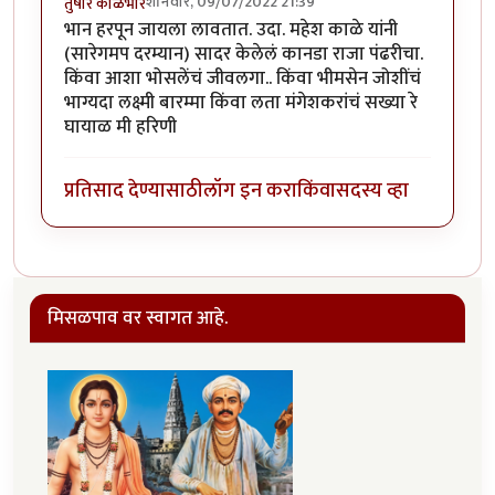
शनिवार, 09/07/2022 21:39
तुषार काळभोर
भान हरपून जायला लावतात. उदा. महेश काळे यांनी
(सारेगमप दरम्यान) सादर केलेलं कानडा राजा पंढरीचा.
किंवा आशा भोसलेंचं जीवलगा.. किंवा भीमसेन जोशींचं
भाग्यदा लक्ष्मी बारम्मा किंवा लता मंगेशकरांचं सख्या रे
घायाळ मी हरिणी
प्रतिसाद देण्यासाठी
लॉग इन करा
किंवा
सदस्य व्हा
मिसळपाव वर स्वागत आहे.