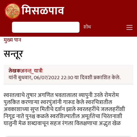
Skip to main content
मिसळपाव
शोध
शोध
मुख्य पान
सन्तूर
लेखक
अनन्त्_यात्री
यांनी बुधवार, 06/07/2022 22:30 या दिवशी प्रकाशित केले.
स्वरतत्वाचे तुषार अगणित भवतालाला व्यापुनी उरले रोमरोम
पुलकित करणार्‍या स्वरपुंजांनी गारूड केले स्वरचित्रातील
अवकाशाच्या सुप्त मितीचे दर्शन झाले स्वरलहरींचे जललहरींशी
निगूढ नाते पुनश्च कळले स्वरशिल्पातील अमूर्ततेचा चिरंतनाशी
घालुनी मेळ शब्दावाचून सहज रंगला विलक्षणाचा अद्भुत खेळ