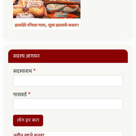
सदस्य आगमन
सदस्यनाम
पासवर्ड
लॉग इन करा
नवीन खाते बनवा