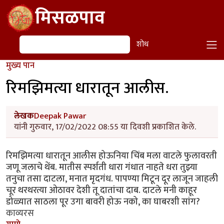
Skip to main content
मिसळपाव
शोध
शोध
मुख्य पान
रिमझिमत्या धारातून आलीस.
लेखक
Deepak Pawar
यांनी गुरुवार, 17/02/2022 08:55 या दिवशी प्रकाशित केले.
रिमझिमत्या धारातून आलीस होऊनिया चिंब मला वाटले फुलावरती
जणू जलाचे थेंब. मातीस स्पर्शती धारा गंधात नाहते धरा तुझ्या
तनुचा तसा दाटला, मनात मृदगंध. पापण्या मिटून दूर लाजून जाहली
चूर थरथरत्या ओठावर देशी तू दातांचा दाब. दाटले मनी काहूर
डोळ्यात साठला पूर उगा बावरी होऊ नको, का घाबरशी सांग?
काव्यरस