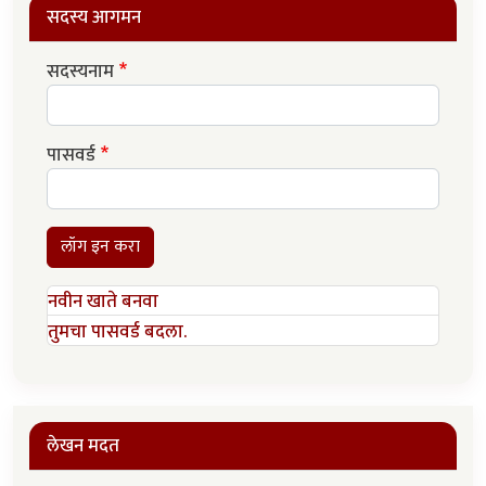
सदस्य आगमन
सदस्यनाम
पासवर्ड
लॉग इन करा
नवीन खाते बनवा
तुमचा पासवर्ड बदला.
लेखन मदत