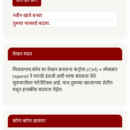
लॉग इन करा
नवीन खाते बनवा
तुमचा पासवर्ड बदला.
लेखन मदत
मिसळपाव.कॉम वर लेखन करताना कंट्रोल (Ctrl) + स्पेसबार
(space) ने मराठी इंग्रजी अशी भाषा बदलता येते.
सुरूवातीला फोनेटिक्स आहे. मात्र तुमच्या खात्याच्या सेटींग
मधून इनस्क्रीप्ट बदलता येईल.
कोण कोण आलंय?