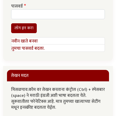
पासवर्ड
लॉग इन करा
नवीन खाते बनवा
तुमचा पासवर्ड बदला.
लेखन मदत
मिसळपाव.कॉम वर लेखन करताना कंट्रोल (Ctrl) + स्पेसबार
(space) ने मराठी इंग्रजी अशी भाषा बदलता येते.
सुरूवातीला फोनेटिक्स आहे. मात्र तुमच्या खात्याच्या सेटींग
मधून इनस्क्रीप्ट बदलता येईल.