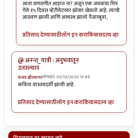
In reply to
माऊली, तो झाला सोहळा
by
अनन्त्_यात्री
आता ठणठणीत आहात ना? अजून एक जवळचा मित्र
गेले १५ दिवस व्हेंटीलेटरवर झोका खेळतो आहे. त्याची
आठवण झाली आणि अस्वस्थ झालो पैजारबुवा,
प्रतिसाद देण्यासाठी
लॉग इन करा
किंवा
सदस्य व्हा
@ अनन्त्_यात्री : अनुभवातून
उतरल्यानं
सोमवार, 05/10/2020 13:49
संजय क्षीरसागर
कविता वास्तवदर्शी झाली आहे.
प्रतिसाद देण्यासाठी
लॉग इन करा
किंवा
सदस्य व्हा
मिसळपाव वर स्वागत आहे.