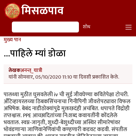
Skip to main content
मिसळपाव
शोध
शोध
मुख्य पान
...पाहिले म्यां डोळा
लेखक
अनन्त्_यात्री
यांनी सोमवार, 05/10/2020 11:10 या दिवशी प्रकाशित केले.
पालथ्या मुठीत घुसवलेली iv ची सुई जीवघेण्या कवितेपेक्षा टोचरी.
अँटिव्हायरलच्या ठिबकसिंचनाचा गिनीपिगी जीवरोपट्यावर विफल
अभिषेक. बेबंद नाडीठोक्यांपुढे मुक्तछदंही अचंबित. धपापते विद्रोही
तप्तश्वास. PPE आच्छादितांच्या नि:शब्द कवायतींनी कोंदलेले
भवताल. स्वप्न-जागृती, शुध्दी-बेशुध्दीच्या अस्थिर सीमारेषांवर
भोवंडणार्‍या जाणिवानेणिवांची कण्हणारी कडवट कडवी. संपतील