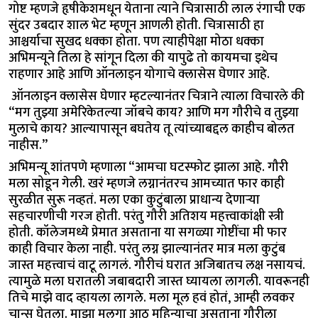
गोष्ट म्हणजे हृषीकेशमधून येताना त्याने चित्रासाठी लाल रंगाची एक
सुंदर उबदार शाल भेट म्हणून आणली होती. चित्रासाठी हा
आश्चर्याचा सुखद धक्का होता. पण त्याहीपेक्षा मोठा धक्का
अभिमन्यूने तिला हे सांगून दिला की यापुढे तो कायमचा इथेच
राहणार आहे आणि ऑनलाइन योगाचे क्लासेस घेणार आहे.
ऑनलाइन क्लासेस घेणार म्हटल्यानंतर चित्राने त्याला विचारले की
“मग तुझ्या अमेरिकेतल्या जॉबचे काय? आणि मग गौरीचे व तुझ्या
मुलाचे काय? आल्यापासून बघतेय तू त्यांच्याबद्दल काहीच बोलत
नाहीस.”
अभिमन्यू शांतपणे म्हणाला “आमचा घटस्फोट झाला आहे. गौरी
मला सोडून गेली. खरं म्हणजे लग्नानंतरच आमच्यात फार काही
सुरळीत सुरू नव्हतं. मला एका कुटुंबाला प्राधान्य देणाऱ्या
सहचारणीची गरज होती. परंतु गौरी अतिशय महत्त्वाकांक्षी स्त्री
होती. कॉलेजमध्ये प्रेमात असताना या सगळ्या गोष्टींचा मी फार
काही विचार केला नाही. परंतु लग्न झाल्यानंतर मात्र मला कुटुंब
जास्त महत्त्वाचं वाटू लागलं. गौरीचं घरात अजिबातच लक्ष नसायचं.
त्यामुळे मला घरातली जबाबदारी जास्त घ्यायला लागली. यावरूनही
तिचे माझे वाद व्हायला लागले. मला मूल हवं होतं, आम्ही लवकर
चान्स घेतला. माझा मुलगा आठ महिन्याचा असताना गौरीला