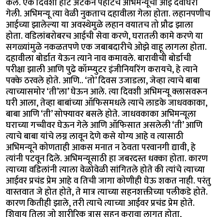
केले. एके दिवशी हार्ट अटॅकने पहाटेच अभिमन्यूची आई देवाघरी
गेली. अभिमन्यू त्या वेळी नुकताच दहावीला गेला होता. लहानपणीच
आईच्या झालेल्या या अवस्थेमुळे लहान वयातच तो प्रौढ झाला
होता. वडिलांबरोबरच आईची सेवा करणे, घरातली कामे करणे या
सगळ्यांमुळे नकळतपणे एक जबाबदारीचे ओझे वाहू लागला होता.
दहावीला बोर्डात येऊन त्याने नाव कमावले. बारावीची बोर्डाची
परीक्षा झाली आणि पुढे कॉम्प्युटर इंजीनियरिंग करायचे, हे त्याने
पक्के ठरवले होते. आणि.. ‘तो’ दिवस उजाडला, जेव्हा त्याचे बाबा
त्याच्यासमोर ‘ती’ला’ घेऊन आले. त्या दिवशी अभिमन्यू क्लासवरून
घरी आला, तेव्हा बाबांच्या ऑफिसमधले त्याचे लाडके जाधवकाका,
बाबा आणि ‘ती’ सोफ्यावर बसले होते. जाधवकाका अभिमन्यूला
घराच्या गच्चीवर घेऊन गेले आणि ऑफिसात असलेली ‘ती’ आणि
त्याचे बाबा यांचे लग्न लावून देणे कसे योग्य आहे व त्यासाठी
अभिमन्यूने कोणताही आकस मनात न ठेवता परवानगी द्यावी, हे
त्यांनी पटवून दिले. अभिमन्यूसाठी हा जबरदस्त धक्का होता. कारण
त्याच्या वडिलांनी त्याला वेळोवेळी सांगितले होते की त्यांचे त्याच्या
आईवर प्रचंड प्रेम आहे व तिची जागा कोणीही घेऊ शकत नाही. परंतु
वास्तवात जे होत होते, ते मात्र त्याच्या सहनशक्तीच्या पलीकडे होते.
कारण कितीही झाले, तरी त्याचे त्याच्या आईवर प्रचंड प्रेम होते.
शिवाय तिला जो शारीरिक त्रास सहन करावा लागत होता,