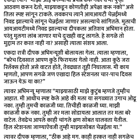
एकदा त्याने “माझी आई बनण्याचा प्रयत्न करू नको व मी पुन्हा
आठवण करून देतो, माझ्याकडून कोणतीही अपेक्षा करू नको” असे
तिला स्पष्ट सांगून टाकले. लवकरच त्याने आयआयटी चेन्नईमध्ये
निवड झाल्याचे सांगून चेन्नईला जाणार असल्याचे सांगितले. मुलाची
आयआयटीमध्ये निवड झाल्याचा दीपकला अतिशय अभिमान होता.
परंतु मुलगा लांब जाणार याचे दुःखही वाटू लागले. हे सगळे तो
मुद्दाम तर करत नाही ना? असाही त्याला संशय आला.
एकदा रात्री दीपक अभिमन्यूशी बोलायला गेला. त्याला म्हणाला,
“बरेच दिवसात आपण कुठे फिरायला गेलो नाही. आता कुठे जरा
रिलॅक्स होतो असे वाटत होते, तेवढ्यात तूही निघालास. मी काय
म्हणतो, आपण सगळे जण एखादा हिल स्टेशनला चार-पाच दिवस
जाऊन येऊ या का?”
त्यावर अभिमन्यू म्हणाला “माझ्यासाठी माझे कुटुंब म्हणजे तुम्हीच
आहात. मी आधीच स्पष्ट केले आहे की मला या सगळ्यात उगाच ओढू
नका. तुम्ही तुमची काळजी घ्या. तिचीही काळजी घ्या. माझी
काळजी करू नका. तुम्ही जर मला सोडायला आलात तर मला बरे
वाटेल. तेवढेच आपले काही चांगले क्षण सोबत घालवता येतील.
हिल स्टेशनला जाण्याऐवजी तुम्ही माझ्यासोबत चेन्नईला या.”
त्यावर दीपक म्हणाला, “ठीक आहे मग. काही हरकत नाही सगळेच