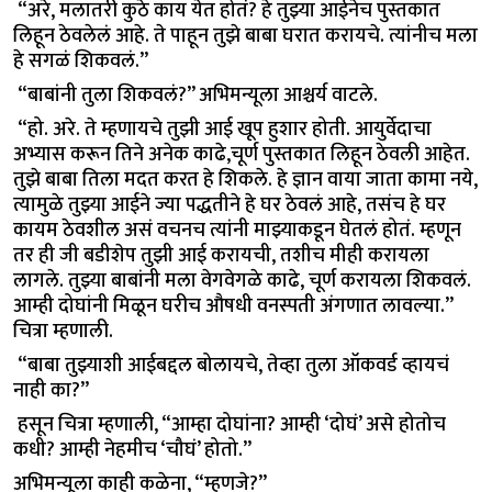
“अरे, मलातरी कुठे काय येत होतं? हे तुझ्या आईनेच पुस्तकात
लिहून ठेवलेलं आहे. ते पाहून तुझे बाबा घरात करायचे. त्यांनीच मला
हे सगळं शिकवलं.”
“बाबांनी तुला शिकवलं?” अभिमन्यूला आश्चर्य वाटले.
“हो. अरे. ते म्हणायचे तुझी आई खूप हुशार होती. आयुर्वेदाचा
अभ्यास करून तिने अनेक काढे,चूर्ण पुस्तकात लिहून ठेवली आहेत.
तुझे बाबा तिला मदत करत हे शिकले. हे ज्ञान वाया जाता कामा नये,
त्यामुळे तुझ्या आईने ज्या पद्धतीने हे घर ठेवलं आहे, तसंच हे घर
कायम ठेवशील असं वचनच त्यांनी माझ्याकडून घेतलं होतं. म्हणून
तर ही जी बडीशेप तुझी आई करायची, तशीच मीही करायला
लागले. तुझ्या बाबांनी मला वेगवेगळे काढे, चूर्ण करायला शिकवलं.
आम्ही दोघांनी मिळून घरीच औषधी वनस्पती अंगणात लावल्या.”
चित्रा म्हणाली.
“बाबा तुझ्याशी आईबद्दल बोलायचे, तेव्हा तुला ऑकवर्ड व्हायचं
नाही का?”
हसून चित्रा म्हणाली, “आम्हा दोघांना? आम्ही ‘दोघं’ असे होतोच
कधी? आम्ही नेहमीच ‘चौघं’ होतो.”
अभिमन्यूला काही कळेना, “म्हणजे?”