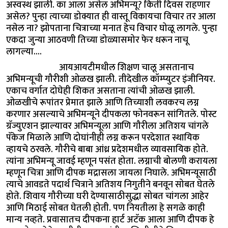
अस्वस्थ झाली. का आला असेल अभिमन्यू? किती दिवस राहणार
असेल? पुन्हा त्याच्या डोक्यात ही वास्तू विकायचा विचार तर आला
नसेल ना? झोपताना चित्राच्या मनात हेच विचार घोळू लागले. पुन्हा
एकदा जुन्या आठवणी तिच्या डोळ्यासमोर फेर धरून नाचू
लागल्या....
आयआयटीमधील शिक्षण चालू असतानाच
अभिमन्यूची गौरीशी ओळख झाली. तीदेखील कॉम्प्युटर इंजीनियर.
एकाच वर्गात दोघेही शिकत असताना त्यांची ओळख झाली.
ओळखीचे रूपांतर प्रेमात झाले आणि तिच्याशी लवकरच लग्न
करणार असल्याचे अभिमन्यूने दीपकला फोनवरून सांगितले. पोस्ट
ग्रॅज्युएशन झाल्यावर अभिमन्यूला आणि गौरीला अतिशय चांगले
पॅकेज मिळाले आणि दोघांनीही लग्न करून परदेशात स्थायिक
व्हायचे ठरवले. गौरीचे बाबा आंध्र प्रदेशमधील व्यावसायिक होते.
त्यांना अभिमन्यू जावई म्हणून पसंत होता. लग्नाची बोलणी करायला
म्हणून चित्रा आणि दीपक मद्रासला जायला निघाले. अभिमन्यूसाठी
त्याचे आवडते पदार्थ चित्राने अतिशय निगुतीने बनवून सोबत घेतले
होते. शिवाय गौरीच्या घरी देण्यासाठीसुद्धा सोबत चांगला आहेर
आणि मिठाई सोबत घेतली होती. पण नियतीला हे सगळे काही
मान्य नव्हते. प्रवासातच दीपकना हार्ट अटॅक आला आणि दीपक हे