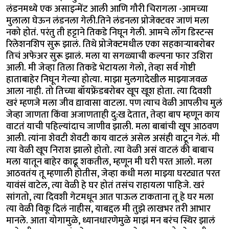
लंडनमध्ये एक असाइन्मेंट आली आणि गौरी चिरागला -आमच्या
मुलाला घेऊन लंडनला गेली.तिने लंडनला प्रोजेक्टवर जाणं मला
नको होतं. परंतु ती हट्टाने तिकडे निघून गेली. आमचे लॉंग डिस्टन्स
रिलेशनशिप सुरू झालं. तिथे प्रोजेक्टमधील एका सहकार्‍याबरोबर
तिचं अफेअर सुरू झालं. मला या सगळ्याची कल्पना फार उशिरा
आली. मी जेव्हा तिला तिकडे भेटायला गेलो, तेव्हा सर्व गोष्टी
हाताबाहेर निघून गेल्या होत्या. माझा मुलगादेखील माझ्याजवळ
आला नाही. तो तिच्या बॉयफ्रेंडबरोबर खूप खूश होता. त्या दिवशी
खरं म्हणजे मला जीव द्यावासा वाटला. पण त्याच वेळी आपलीच मुलं
जेव्हा जाणता किंवा अजाणताही दु:ख देतात, तेव्हा बाप म्हणून काय
वाटतं याची पहिल्यांदाच जाणीव झाली. मला बाबांची खूप आठवण
आली. त्यांना शेवटी शेवटी काय वाटलं असेल असंही वाटून गेलं. मी
त्या वेळी खूप निराश झालो होतो. त्या वेळी असं वाटलं की बाबाच
मला यातून बाहेर काढू शकतील, म्हणून मी घरी परत आलो. मला
आठवतंय तू म्हणाली होतीस, जेव्हा कधी मला माझ्या घरट्यात परत
यावंसं वाटेल, त्या वेळी हे घर होतं तसंच राहायला पाहिजे. खरं
सांगतो, त्या दिवशी गेटमधून आत पाऊल टाकताना तू हे घर मला
त्या वेळी विकू दिलं नाहीस, याबद्दल मी तुझे लाखभर तरी आभार
मानले. आता योगामुळे, ध्यानधारणेमुळे माझं मन बरंच स्थिर झालं