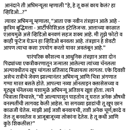
आनंदाने ती अभिमन्यूला म्हणाली “हे, हे तू कसं काय केलं? हा
व्हिडिओ…?”
त्यावर अभिमन्यू म्हणाला, “आता एक नवीन तंत्रज्ञान आले आहे -
कृत्रिम बुद्धिमत्ता - आर्टीफीशिअल इंटेलिजन्स. आत्ताच्या काळात
एआयमुळे असे व्हिडिओ बनवणं सहज शक्य आहे. मी तुझे फोटो व
काही फूटेज घेऊन हा व्हिडिओ बनवला आहे. तंत्रज्ञान हे शेवटी
आपण त्याचा कसा उपयोग करतो यावर अवलंबून आहे.”
पारंपरिक कौशल्य व आधुनिक तंत्रज्ञान अशा दोन
पिढ्यांच्या एकत्रीकरणातून जन्माला आलेल्या त्यांच्या चॅनलला
अल्पावधीतच खूप चांगला प्रतिसाद मिळायला लागला. एके दिवशी
असेच रात्रीचे जेवण झाल्यानंतर अभिमन्यू आणि चित्रा अंगणात
गप्पा मारत बसले होते. आपल्या नव्या ऑनलाइन क्लासेसच्या व
यूट्यूब चॅनेलच्या यशामुळे अभिमन्यू अतिशय खूश होता. त्याने
चित्राला विचारले, “मी आल्यापासून पाहतोय तू घरात अनेक औषधी
वनस्पतींची लागवड केली आहेस. या सगळ्या झाडांची तू खूप छान
काळजी घेतेस. माझी आई जशी बनवायची, तशी अनेक चूर्ण,काढे व
तेल तू बनवतेस व आजूबाजूच्या लोकांना देतेस. हे तू कधी आणि
कुठे शिकलीस?”