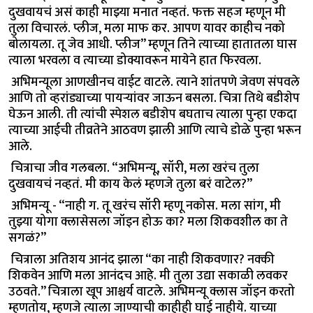
दुखवायचं असं काही माझ्या मनात नव्हतं. फक्त सहज म्हणून मी
तुला विचारलं. प्लीज, मला माफ कर. आपण यावर काहीच नको
बोलायला. तू जेव आधी. प्लीज” म्हणून तिने त्याच्या हातातला घास
त्याला भरवला व त्याच्या डोक्यावरून मायेने हात फिरवला.
अभिमन्यूला आणखीनच वाईट वाटले. त्याने शांतपणे जेवण संपवले
आणि तो व्हरांड्याच्या पायऱ्यांवर जाऊन बसला. चित्रा तिथे बडीशेप
घेऊन आली. ती त्यांची स्पेशल बडीशेप बघताच त्याला पुन्हा एकदा
त्याच्या आईची तीव्रतेने आठवण झाली आणि त्याचे डोळे पुन्हा भरून
आले.
चित्राचा जीव गलबला. “अभिमन्यू, सॉरी, मला खरंच तुला
दुखवायचं नव्हतं. मी काय केलं म्हणजे तुला बरं वाटेल?”
अभिमन्यू - “नाही ग. तू खरंच सॉरी म्हणू नकोस. मला सांग, मी
तुझ्या योगा क्लासेसला जॉइन होऊ का? मला शिकवशील का ते
सगळं?”
चित्राला अतिशय आनंद झाला “का नाही शिकवणार? नक्की
शिकवेन आणि मला आनंदच आहे. मी तुला उद्या सकाळी लवकर
उठवते.” चित्राला खूप आश्चर्य वाटले. अभिमन्यू क्लास जॉइन करतो
म्हणतोय, म्हणजे त्याला जाण्याची काहीही घाई नाहीये. याच्या