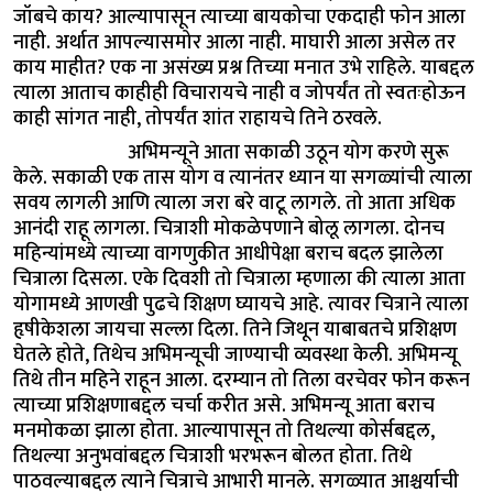
जॉबचे काय? आल्यापासून त्याच्या बायकोचा एकदाही फोन आला
नाही. अर्थात आपल्यासमोर आला नाही. माघारी आला असेल तर
काय माहीत? एक ना असंख्य प्रश्न तिच्या मनात उभे राहिले. याबद्दल
त्याला आताच काहीही विचारायचे नाही व जोपर्यंत तो स्वतःहोऊन
काही सांगत नाही, तोपर्यंत शांत राहायचे तिने ठरवले.
अभिमन्यूने आता सकाळी उठून योग करणे सुरू
केले. सकाळी एक तास योग व त्यानंतर ध्यान या सगळ्यांची त्याला
सवय लागली आणि त्याला जरा बरे वाटू लागले. तो आता अधिक
आनंदी राहू लागला. चित्राशी मोकळेपणाने बोलू लागला. दोनच
महिन्यांमध्ये त्याच्या वागणुकीत आधीपेक्षा बराच बदल झालेला
चित्राला दिसला. एके दिवशी तो चित्राला म्हणाला की त्याला आता
योगामध्ये आणखी पुढचे शिक्षण घ्यायचे आहे. त्यावर चित्राने त्याला
हृषीकेशला जायचा सल्ला दिला. तिने जिथून याबाबतचे प्रशिक्षण
घेतले होते, तिथेच अभिमन्यूची जाण्याची व्यवस्था केली. अभिमन्यू
तिथे तीन महिने राहून आला. दरम्यान तो तिला वरचेवर फोन करून
त्याच्या प्रशिक्षणाबद्दल चर्चा करीत असे. अभिमन्यू आता बराच
मनमोकळा झाला होता. आल्यापासून तो तिथल्या कोर्सबद्दल,
तिथल्या अनुभवांबद्दल चित्राशी भरभरून बोलत होता. तिथे
पाठवल्याबद्दल त्याने चित्राचे आभारी मानले. सगळ्यात आश्चर्याची