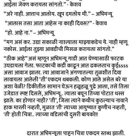
आईला जेवण करायला सांगतो.” - केशव
“अरे नाही. आत्ताच आलोय. खूप दमलोय मी.” – अभिमन्यू
“आलास तसा आता आहेस ना काही दिवस?” - केशव
“हो. आहे ना.” – अभिमन्यू
“मग असं कर. उद्या सकाळी नाश्त्याला माझ्याकडेच ये. नाही म्हणू
नकोस. आईला तुझ्या आवडीची मिसळ करायला सांगतो.”
“ठीक आहे” असं म्हणून अभिमन्यू गाडी आत घेण्यासाठी फाटक
उघडायला गेला. फाटकाची कडी काढून आत ढकलताच कुईssss
असा आवाज झाला. त्या आवाजाने अंगणातल्या तुळशीत दिवा
लावायला आलेली ‘ती’ एकदम थबकली. कोण आले असेल बरे या
अशा वेळी? डिकीतील सामान घेऊन हळूहळू पुढे आला, तसे तिला
उजेडात स्पष्ट दिसले, अभिमन्यू.. त्याला बघून तिच्या पोटात धस्स
झाले. का होणार नाही? ‘ती’, जिला त्याने कधीच कुठल्याच नावाने
हाक मारली नव्हती, मुळात 'ती' त्याच्या आयुष्यात कुणीच नव्हती,
'ती' होती चित्रा.. त्याच्या वडिलांची दुसरी बायको!!
दारात अभिमन्यूला पाहून चित्रा एकदम स्तब्ध झाली.