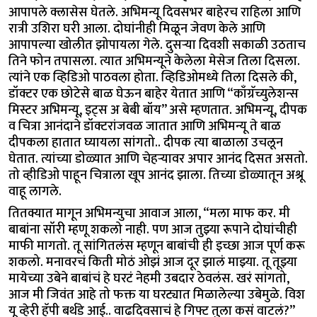
आपापले क्लासेस घेतले. अभिमन्यू दिवसभर बाहेरच राहिला आणि
रात्री उशिरा घरी आला. दोघांनीही मिळून जेवण केले आणि
आपापल्या खोलीत झोपायला गेले. दुसऱ्या दिवशी सकाळी उठताच
तिने फोन तपासला. त्यात अभिमन्यूने केलेला मेसेज तिला दिसला.
त्यांने एक व्हिडिओ पाठवला होता. व्हिडिओमध्ये तिला दिसले की,
डॉक्टर एक छोटेसे बाळ घेऊन बाहेर येतात आणि “काँग्रॅच्युलेशन्स
मिस्टर अभिमन्यू, इट्स अ बेबी बॉय” असे म्हणतात. अभिमन्यू, दीपक
व चित्रा आनंदाने डॉक्टरांजवळ जातात आणि अभिमन्यू ते बाळ
दीपकला हातात घ्यायला सांगतो.. दीपक त्या बाळाला उचलून
घेतात. त्यांच्या डोळ्यात आणि चेहऱ्यावर अपार आनंद दिसत असतो.
तो व्हीडिओ पाहून चित्राला खूप आनंद झाला. तिच्या डोळ्यातून अश्रू
वाहू लागले.
तितक्यात मागून अभिमन्युचा आवाज आला, “मला माफ कर. मी
बाबांना सॉरी म्हणू शकलो नाही. पण आज तुझ्या रूपाने दोघांचीही
माफी मागतो. तू सांगितलंस म्हणून बाबांची ही इच्छा आज पूर्ण करू
शकलो. मनावरचं किती मोठं ओझं आज दूर झालं माझ्या. तू तूझ्या
मायेच्या उबेने बाबांचं हे घरटं नेहमी उबदार ठेवलंस. खरं सांगतो,
आज मी जिवंत आहे तो फक्त या घरट्यात मिळालेल्या उबेमुळे. विश
यू व्हेरी हॅपी बर्थडे आई.. वाढदिवसाचं हे गिफ्ट तुला कसं वाटलं?”