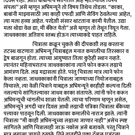
दिवस राहा. आता बाबांनीच सांगितलं आहे म्हटल्यावर विषय
संपला” असे म्हणून अभिमन्यूने तो विषय तिथेच तोडला. “काका,
बाबांनी माझ्यासाठी ज्या काही एफडी आणि सेविंग ठेवलेल्या आहेत,
त्या मला हव्या आहेत. परदेशी संसार थाटताना कामी येतील. उद्या
मला थोडा वेळ द्या, मी बँकेत येतो” असे म्हणून तो तेथून निघून गेला.
जाधवकाका अतिशय स्तब्ध होऊन त्याच्याकडे पाहत राहिले.
चित्राला कळून चुकले की दीपकशी लग्न करताना
तटस्थ वाटणारा अभिमन्यू चित्राबद्दल मनात कमालीचा तिरस्कार व
द्वेष बाळगून होता. त्याच्या आयुष्यात तिला कुठेही स्थान नव्हते.
त्यानंतर महिनाभरातच जाधवकाकांना त्याने फोन करून लग्नाचे
आमंत्रण दिले. लग्न मद्रासला होते. परंतु चित्राला मात्र त्याने फोन
केला नव्हता. जाधवकाकांनी चित्राला जाण्याच्या नियोजनाबद्दल
विचारले, त्या वेळी चित्राने याबद्दल अभिमन्यूने काहीही कल्पना दिली
नसल्याचे सांगितल्यावर जाधव काका संतापले. त्यांनी फोन करून
अभिमन्यूची चांगलीच शाळा घेतली. त्याचा परिणाम म्हणून असेल,
अभिमन्यूने अगदी चार दिवस आधी लग्नाची पत्रिका चित्राला बँकेच्या
पत्त्यावर पाठवून दिली. जाधवकाका कमालीचे नाराज झाले. त्यांनी
चित्राला “मी काही अभिमन्यूच्या लग्नाला जाणार नाही” असेच स्पष्ट
सांगितले आणि चित्रालाही जाऊ नकोस असे बजावले. परंतु चित्राने
मात्र लग्नाला जायचे ठरवले. तिने तातडीने एका ट्रॅव्हल एजंटला