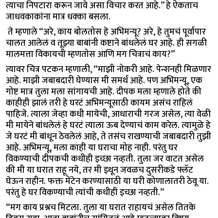
त्याचा निपटारा करून जावे असा विचार करत आहे.” हे ऐकताच
जाधवकाकांना मात्र धक्का बसला.
ते म्हणाले “अरे, काय बोलतोस हे अभिमन्यू? अरे, हे तुमचं पूर्वापार
चालत आलेलं व तूझ्या बाबांनी कष्टाने बांधलेलं घर आहे. ही सगळी
मालमत्ता विकायची म्हणतोस आणि मग चित्राचं काय?”
त्यावर चित्र पटकन म्हणाली, “माझी नोकरी आहे. पेन्शनही मिळणार
आहे. माझी जबाबदारी घेण्यास मी समर्थ आहे. पण अभिमन्यू, एक
गोष्ट मात्र तुला मला सांगायची आहे. दीपक मला म्हणाले होते की
काहीही झालं तरी हे घरटं अभिमन्यूसाठी कायम असंच राहिलं
पाहिजे. त्याला जेव्हा कधी मायेची, आधाराची गरज असेल, त्या वेळी
मी मायेने बांधलेलं हे घरटं त्याला ऊब देण्याचं काम करेल. त्यामुळे हे
जे घरटं मी बांधून ठेवलेलं आहे, ते तसंच राखण्याची जबाबदारी तुझी
आहे. अभिमन्यू, मला काही या घराचा मोह नाही. परंतु घर
विकण्याची दीपकची कधीही इच्छा नव्हती. तुला जर वाटत असेल
की मी या घरात राहू नये, तर मी इथून जवळच दुसरीकडे फ्लॅट
घेऊन राहीन. फक्त मेंटेन करण्यासाठी या घरी कोणालातरी ठेवू या.
परंतु हे घर विकण्याची त्यांची कधीही इच्छा नव्हती.”
“मग काय प्रश्नच मिटला. तुला या घरात राहायचं असेल तितके