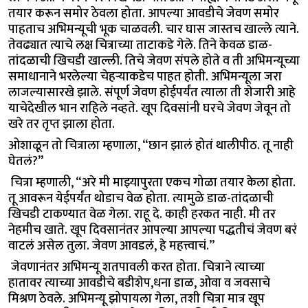
तयार करून समोर ठेवला होता. आपल्या आवडीचे जेवण समोर
पाहताच अभिमन्यूची भूक चाळवली. चार घास जास्तच खाल्ले त्याने.
तेवढ्यात त्याचे लक्ष चित्राच्या ताटाकडे गेले. तिने केवळ डाळ-
तांदळाची खिचडी खाल्ली. तिचे जेवण संपले होते व ती अभिमन्यूच्या
समाधानाने भरलेल्या चेहऱ्याकडेच पाहत होती. अभिमन्यूला जरा
लाजल्यासारखे झाले. संपूर्ण जेवण होईपर्यंत त्याला ती शेजारी आहे
याचेदेखील भान राहिले नव्हते. खूप दिवसांनी घरचे जेवण जेवून तो
खरे तर तृप्त झाला होता.
ओशाळून तो चित्राला म्हणाला, “छान झालं होतं थालीपीठ. तू नाही
घेतलं?”
चित्रा म्हणाली, “अरे मी माझ्यापुरता एकच गोळा तयार केला होता.
तू आवरून येईपर्यंत थोडाच वेळ होता. त्यामुळे डाळ-तांदळाची
खिचडी टाकण्यात वेळ गेला. राहू दे. काही हरकत नाही. मी तर
नेहमीच खाते. खूप दिवसानंतर आपल्या आपल्या पद्धतीचं जेवण बरं
वाटलं असेल तुला. जेवण आवडलं, हे महत्त्वाचं.”
जेवणानंतर अभिमन्यू शतपावली करत होता. चित्राने त्याच्या
हातावर त्याच्या आवडीचे बडीशेप,धना डाळ, ओवा व जवसाचे
मिश्रण ठेवले. अभिमन्यू झोपायला गेला, तशी चित्रा मात्र खूप