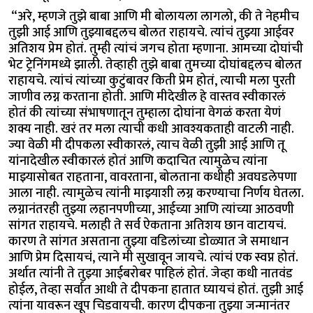
“अरे, म्हणजे तुझे बाबा आणि मी बोलायला लागलो, की ते नेहमीच
तुझी आई आणि तुझ्याबद्दलच बोलत राहायचे. त्यांचं तुझ्या आईवर
अतिशय प्रेम होतं. तुम्ही त्यांचं जगच होता म्हणाना. आमच्या दोघांची
भेट ट्रेनिंगमध्ये झाली. तेव्हाही तुझे बाबा तुमच्या दोघांबद्दलच बोलत
राहायचे. त्यांचं त्यांच्या कुटुंबावर किती प्रेम होतं, त्याची मला पुरती
जाणीव लग्न करताना होती. आणि मीदेखील हे वास्तव स्वीकारलं
होतं की त्यांच्या संभाषणातून तुम्हाला दोघांना वेगळं करता येणं
शक्य नाही. खरं तर मला त्याची कधी आवश्यकताही वाटली नाही.
ज्या वेळी मी दीपकला स्वीकारलं, त्याच वेळी तुझी आई आणि तू
यांनादेखील स्वीकारलं होतं आणि कदाचित त्यामुळेच त्यांना
माझ्यासोबत राहताना, वावरताना, बोलताना कधीही अवघडलेपणा
आला नाही. त्यामुळेच त्यांनी माझ्याशी लग्न करण्याचा निर्णय घेतला.
लग्नानंतरही तुझ्या लहानपणीच्या, आईच्या आणि त्यांच्या आठवणी
सांगत राहायचे. मलाही ते सर्व ऐकताना अतिशय छान वाटायचं.
कारण ते सांगत असताना तुझ्या वडिलांच्या डोळ्यात जे समाधान
आणि प्रेम दिसायचं, त्याने मी सुखावून जायचे. त्यांचं एक स्वप्न होतं.
अर्थात त्यांनी ते तुझ्या आईबरोबर पाहिलं होतं. जेव्हा कधी नातवंड
होईल, तेव्हा सर्वात आधी ते दीपकना हातात घ्यायचं होतं. तुझी आई
त्यांना यावरून खूप चिडवायची. कारण दीपकना तुझ्या जन्मानंतर