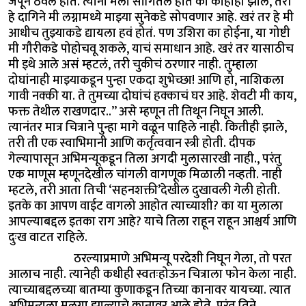
जपून ठेवले होते. त्यांनी मला सांगितलं होतं की काहीही झालं, तरी
हे दागिने मी लग्नामध्ये माझ्या सुनेकडे सोपवणार आहे. खरं तर हे मी
आधीच तुझ्याकडे द्यायला हवं होतं. पण उशिरा का होईना, या गोष्टी
मी गौरीकडे पोहोचवू शकले, याचं समाधान आहे. खरं तर यासाठीच
मी इथे आले असं म्हटलं, तरी चुकीचं ठरणार नाही. तुम्हाला
दोघांनाही माझ्याकडून पुन्हा एकदा शुभेच्छा! आणि हो, नाशिकला
गावी नक्की या. ते तुमच्या दोघांचं हक्काचं घर आहे. शेवटी मी काय,
फक्त तेथील राखणदार..” असे म्हणून ती तिथून निघून आली.
त्यानंतर मात्र चित्राने पुन्हा मागे वळून पाहिले नाही. कितीही झाले,
तरी ती एक स्वाभिमानी आणि कर्तृत्ववान स्त्री होती. दीपक
गेल्यापासून अभिमन्यूकडून तिला अगदी मुलासारखी नाही., परंतु
एक माणूस म्हणूनदेखील चांगली वागणूक मिळाली नव्हती. नाही
म्हटले, तरी आता तिची ‘सहनशक्ती’देखील दुखावली गेली होती.
इतके का आपण वाईट वागलो आहोत त्याच्याशी? का या मुलाला
आपल्याबद्दल इतका राग आहे? याचे तिला राहून राहून आश्चर्य आणि
दुःख वाटत राहिले.
ठरल्याप्रमाणे अभिमन्यू परदेशी निघून गेला, तो परत
आलाच नाही. त्यानेही कधीही स्वतःहोऊन चित्राला फोन केला नाही.
त्याच्याबद्दलच्या बातम्या कुणाकडून तिच्या कानावर यायच्या. त्यात
अभिमन्यूला मुलगा झाल्याचे कानावर आले होते. परंतु तिने