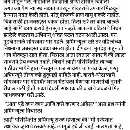
जग सोडून गेले. गाडीतील प्रवाशांनी आणि टीसीने चित्राला
लगतच्या येणाऱ्या स्थानकात उतरवून डॉक्टरांचे उपचार मिळवून
देण्यास मदत केली होती. परंतु दीपकचे प्राण वाचू शकले नाहीत.
चित्रासाठी हा जबरदस्त धक्का होता. तिला खरे तर काय चालले
आहे आणि काय करावे हेच सुचत नव्हते. आपल्या वडिलांचे निधन
झालेले कळताच अभिमन्यू धावत पळत घटनास्थळी आला. मग
पुढचे सगळे सोपस्कार पार पडले. अभिमन्यूला खरे तर वडिलांच्या
निधनाचा जबरदस्त धक्का बसला होता. दीपकचा मृतदेह पाहून तो
धाय मोकलून रडत होता. चित्राला आता स्वतःला सावरावे की त्याला
सावरावे हेच कळत नव्हते. चित्राने त्याही परिस्थितीत त्याच्या
पाठीवर मायेने हात फिरवून त्याला सावरायचा प्रयत्न केला, परंतु
अभिमन्यूने तीच्याकडे ढुंकूनही पाहिले नाही. बारावे-चौदाव्याचे
सोपस्कार पार पडेपर्यंत घरात भेटायला येणाऱ्या माणसांची नुसती
रीघ लागली होती. एका दिवशी संध्याकाळी बाबांचे जवळचे मित्र
जाधवकाका घरी आले.
“आता पुढे काय काय आणि कसे करणार आहेस?” असा प्रश्न त्यांनी
अभिमन्यूला विचारला.
त्याही परिस्थितीत अभिमन्यू सरळ म्हणाला की “मी परदेशात
स्थायिक व्हायचे ठरवले आहे. त्यामुळे इथे जी काही मालमत्ता आहे,