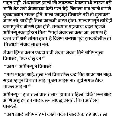
पाहत राही. संध्याकाळ झाली की जवळच्या देवळामध्ये जाऊन बसे
आणि थेट रात्री जेवणाच्या वेळी परत येई. चित्राला मात्र त्याचे वागणे
बुचकाळ्यात टाकत होते. याला काहीही विचारले तरी तो दुखावला
जाऊ नये, याचीही तिला काळजी वाटत होती. आल्यापासून त्यांचेही
कामापुरतेच बोलणे होत होते. सगळ्यात महत्त्वाचा बदल म्हणजे
अभिमन्यू स्वतःहोऊन तिला “माझं जेवायला करत जा. खायला हे
करत जा” असे सांगत होता, हे विशेष! अन्यथा पूर्वी इतकादेखील तो
तिच्याशी संवाद साधत नसे.
शेवटी हिंमत करून एकदा रात्री जेवता जेवता तिने अभिमन्यूला
विचारले, “एक बोलू का?”
“काय?” अभिमन्यू ने विचारले.
“मला माहीत आहे. तुला असं विचारलेलं कदाचित आवडणार नाही.
सहज म्हणून विचारत आहे. तू बरा आहेस ना? तुझं सगळं ठीक
चालल आहे ना?”
अभिमन्यूचा हातातला घास तसाच हातात राहिला. डोळे भरून आले
आणि अश्रू टप टप गालावरून ओघळू लागते. चित्रा अतिशय
घाबरली.
“काय झालं अभिमन्यू? मी काही चुकीचं बोलले का? हे बघ, तुला