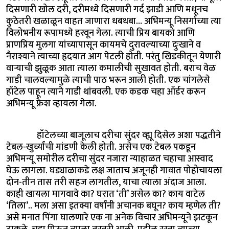
दिसणारी खोल दरी, दरीमध्ये दिसणारी गर्द झाडी आणि मधूनच
कुठेतरी खळाळून वाहत जाणारा धबधबा… अभिमन्यू निसर्गाच्या त्या
विलोभनीय रूपामध्ये हरवून गेला. त्याची प्रिय बायको आणि
प्राणप्रिय मुलगा यांच्यापासून कायमचे दुरावल्याच्या दुःखाने व
नैराश्याने त्याच्या हृदयात आग पेटली होती. परंतु खिडकीतून येणारी
वाऱ्याची झुळूक आता त्याला कमालीची सुखावत होती. बराच वेळ
गाडी चालवल्यामुळे त्याची पाठ भरून आली होती. एक चांगलेसे
हॉटेल पाहून त्याने गाडी थांबवली. एक कडक चहा ऑर्डर करून
अभिमन्यू फ्रेश व्हायला गेला.
हॉटेलच्या बाजूलाच दरीचा सुंदर व्ह्यू दिसेल अशा पद्धतीने
टेबल-खुर्च्यांची मांडणी केली होती. असेच एक टेबल पकडून
अभिमन्यू समोरील दरीचा सुंदर नजारा न्याहाळत चहाचा आस्वाद
घेऊ लागला. घड्याळाकडे लक्ष जाताच अजूनही गावात पोहोचायला
दोन-तीन तास तरी सहज लागतील, याचा त्याला अंदाज आला.
काही खायला मागवावे का? घरात ‘ती’ असेल का? काय वाटेल
‘तिला’.. मला असा इतक्या वर्षांनी अचानक बघून? काय म्हणेल ती?
असे मनात पिंगा घालणारे एक ना अनेक विचार अभिमन्यूने झटकून