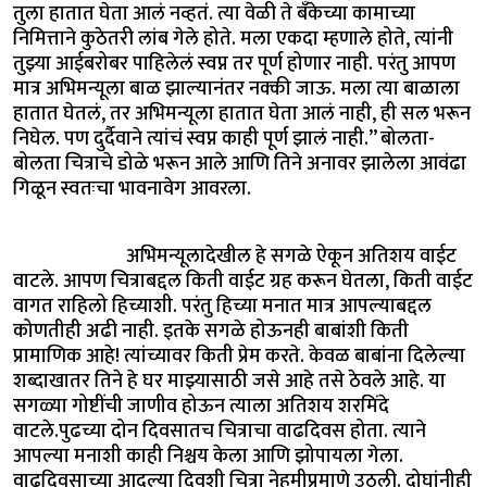
तुला हातात घेता आलं नव्हतं. त्या वेळी ते बँकेच्या कामाच्या
निमित्ताने कुठेतरी लांब गेले होते. मला एकदा म्हणाले होते, त्यांनी
तुझ्या आईबरोबर पाहिलेलं स्वप्न तर पूर्ण होणार नाही. परंतु आपण
मात्र अभिमन्यूला बाळ झाल्यानंतर नक्की जाऊ. मला त्या बाळाला
हातात घेतलं, तर अभिमन्यूला हातात घेता आलं नाही, ही सल भरून
निघेल. पण दुर्दैवाने त्यांचं स्वप्न काही पूर्ण झालं नाही.” बोलता-
बोलता चित्राचे डोळे भरून आले आणि तिने अनावर झालेला आवंढा
गिळून स्वतःचा भावनावेग आवरला.
अभिमन्यूलादेखील हे सगळे ऐकून अतिशय वाईट
वाटले. आपण चित्राबद्दल किती वाईट ग्रह करून घेतला, किती वाईट
वागत राहिलो हिच्याशी. परंतु हिच्या मनात मात्र आपल्याबद्दल
कोणतीही अढी नाही. इतके सगळे होऊनही बाबांशी किती
प्रामाणिक आहे! त्यांच्यावर किती प्रेम करते. केवळ बाबांना दिलेल्या
शब्दाखातर तिने हे घर माझ्यासाठी जसे आहे तसे ठेवले आहे. या
सगळ्या गोष्टींची जाणीव होऊन त्याला अतिशय शरमिंदे
वाटले.पुढच्या दोन दिवसातच चित्राचा वाढदिवस होता. त्याने
आपल्या मनाशी काही निश्चय केला आणि झोपायला गेला.
वाढदिवसाच्या आदल्या दिवशी चित्रा नेहमीप्रमाणे उठली. दोघांनीही