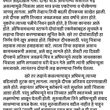
वर्षात आईदेखील गेली. दोन्ही भाऊ आपापल्या संसारात मग्न
असल्यामुळे चित्राला आता मात्र प्रचंड एकटेपणा व पोरकेपणा
जाणवू लागला. आणि तेव्हाच तिची बदली दीपकच्या शाखेत झाली.
तसे दीपक आणि तिच्यात जवळजवळ आठ वर्षाचे अंतर होते.
नुकतेच त्याच्या पत्नीचे निधन झाले होते, हे तिच्या कानावर आले
होते. ऑफिसमधल्या स्टाफने दोघांनाही एकमेकांबद्दल सुचवले व
लग्नाचा विचार करण्याबाबत सूचित केले. खरे तर दोघांसाठीही हा
निर्णय घेणे खूप अवघड होते. विशेषतः दीपकसाठी. परंतु चित्राचा
सहवास त्याला हवाहवासा वाटे. त्याला तिचा सहवास असाच
कायमस्वरूपी असावा, असे वाटू लागले होते. शेवटी त्या दिवशी
दीपकचे अतिशय जवळचे मित्र व अभिमन्यूचे लाडके जाधवकाका
चित्राला आणि सगळ्यांना घरी घेऊन गेले आणि त्यांनी अभिमन्यूला
समजावले. त्यानंतरच दोघांनी लग्न करण्याचा निर्णय घेतला.
खरे तर लग्नाचे कळल्यापासून अभिमन्यू त्याच्या
वडिलांशी तुटक वागू लागला. त्यामुळे दीपक अतिशय दडपणाखाली
आले होते. लग्नानंतर अभिमन्यू बरोबरचे नाते सुधारेल अशी चित्राला
आशा होती. परंतु अभिमन्यूने मात्र तिच्यात आणि स्वतःमध्ये अदृश्य
लक्ष्मणरेषा आखून घेतली होती. सुरुवातीला तिने अभिमन्यूशी संवाद
साधण्याचा प्रयत्न केला. परंतु सुरुवातीलाच वडील नाहीत हे पाहून