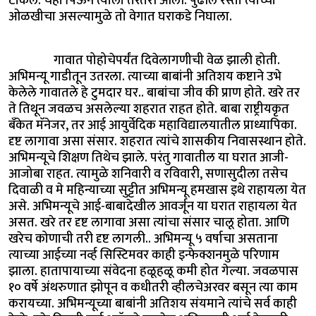
टाकले. चहा पिऊन त्याला तरतरी आली. पुढील रस्ता त्याच्या
ओळखीचा असल्यामुळे तो वेगात घराकडे निघाला.
गावात पोहोचेपर्यंत दिवेलागणीची वेळ झाली होती.
अभिमन्यू गाडीतून उतरला. त्याच्या बाबांनी अतिशय कष्टाने उभे
केलेले गावातले हे टुमदार घर.. बाबांचा जीव की प्राण होते. खरे तर
ते तिथून जवळच असलेल्या शहरात राहत होते. बाबा राष्ट्रीयकृत
बँकेत मॅनेजर, तर आई आयुर्वेदिक महाविद्यालयातील प्राध्यापिका.
दृष्ट लागावा असा संसार. शहरात त्यांचे शासकीय निवासस्थान होते.
अभिमन्यूचे शिक्षण तिथेच झाले. परंतु गावातील या घरात आजी-
आजोबा राहत. त्यामुळे शनिवारी व रविवारी, सणासुदीला तसेच
दिवाळी व मे महिन्याच्या सुट्टीत अभिमन्यू हमखास इथे राहायला येत
असे. अभिमन्यूचे आई-बाबादेखील आवर्जून या घरात राहायला येत
असत. खरे तर दृष्ट लागावा असा त्यांचा संसार चालू होता. आणि
खरेच कोणाची तरी दृष्ट लागली.. अभिमन्यू ५ वर्षाचा असताना
त्याच्या आईच्या नर्व्ह सिस्टिमवर काही इन्फेक्शनमुळे परिणाम
झाला. हातापायाच्या संवेदना हळूहळू कमी होत गेल्या. जवळपास
१० वर्षे अंथरुणात झोपून व कधीतरी व्हीलचेअरवर बसून त्या काम
करायच्या. अभिमन्यूच्या बाबांनी अतिशय संयमाने त्यांचे सर्व काही