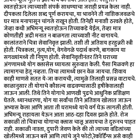
स्वतःहोऊन त्याच्याशी संपर्क साधण्याचा जराही प्रयत्न केला नाही.
दीपकला दिलेला शब्द पूर्ण करायचा, या भावनेने ती नाशिकजवळचे
घर मात्र मनापासून चांगले राखून होती. तिनेही मनाशी ठरवले होते,
जेव्हा कधी अभिमन्यू स्वतःहोऊन तिच्याकडे येईल, तेव्हा मात्र
कोणतीही अढी मनात न बाळगता त्याच्याशी नीट वागायचे.
कालांतराने चित्रा सेवानिवृत्त झाली. तशी ती अतिशय हरहुन्नरी स्त्री
होती. चित्रकला, नृत्य,योग, वेगवेगळे पदार्थ करणे, बागकाम या
सगळ्यांमध्ये ती निपुण होती. सेवानिवृत्तीनंतर तिने घराच्या
अंगणामध्ये योग क्लासेस घ्यायला सुरुवात केली. पैसा मिळवणे हा
त्यामागचा हेतू नव्हता. तिचा त्यामध्ये छान वेळ जायचा. शिवाय
काही माणसे सतत ये-जा करायची, त्यामुळे तिलाही प्रसन्न वाटायचे.
काळानुसार ती योगाचे कौशल्य वाढवण्यासाठी हृषीकेशलाही
जाऊन आली. तिथे तिने योगाचे आणखी पुढचे आधुनिक प्रशिक्षण
घेतले. ध्यानधारणा, योग या सर्वांचा तिने अतिशय खोलात जाऊन
अभ्यास केला आणि आता ती घरामध्ये याचे वर्ग घेऊ लागली होती.
अभिमन्यू राहायला येऊन आता आठ-दहा दिवस झाले होते. रोज
सकाळी तो चित्राचा योगाचा क्लास चालू असायचा ते दुरुनच पाहत
राही. सकाळी नाश्ता, दुपारी जेवण केले की तो त्याच्या वडिलांच्या
खोलीमध्ये जाऊन बसे आणि त्यांचे जुने फोटो,रेकॉर्डिंग्स असे काही