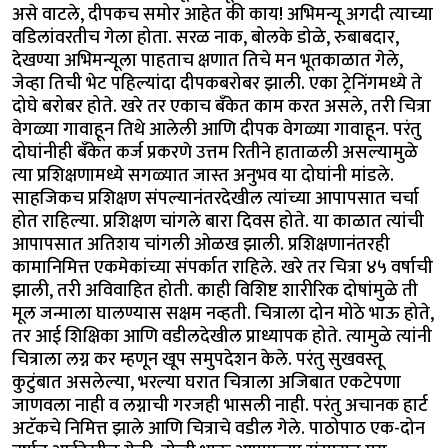
असे वाटले, दीपकच समोर आहेत की काय! अभिमन्यू अगदी त्याच्या
वडिलांवरतीच गेला होता. सरळ नाक, बोलके डोळे, रुबाबदार,
देखण्या अभिमन्यूला पाहताच क्षणात तिचे मन भूतकाळात गेले,
जेव्हा तिची भेट पहिल्यांदा दीपकबरोबर झाली. एका ट्रेनिंगमध्ये ते
दोघे बरोबर होते. खरे तर एकाच बँकेत काम करत असले, तरी चित्रा
वेगळ्या गावाहून तिथे आलेली आणि दीपक वेगळ्या गावाहून. परंतु
दोघांनीही बँकेत कर्ज प्रकरणे उत्तम रितीने हाताळली असल्यामुळे
त्या प्रशिक्षणामध्ये सगळ्यात जास्त अनुभव या दोघांनी मांडले.
साहजिकच प्रशिक्षण संपल्यानंतरदेखील त्यांच्या आपापसात चर्चा
होत राहिल्या. प्रशिक्षण चांगले बारा दिवस होते. या काळात त्यांची
आपापसात अतिशय चांगली ओळख झाली. प्रशिक्षणानंतरही
कामानिमित्त एकमेकांच्या संपर्कात राहिले. खरे तर चित्रा ४५ वर्षाची
झाली, तरी अविवाहित होती. काही विशिष्ट शारीरिक दोषांमुळे ती
मूल जन्माला घालण्यास सक्षम नव्हती. चित्राला दोन मोठे भाऊ होते,
तर आई शिक्षिका आणि वडीलदेखील प्राध्यापक होते. त्यामुळे त्यांनी
चित्राला लग्न कर म्हणून खूप समुपदेशन केले. परंतु सुखवस्तू
कुटुंबात असलेल्या, भरल्या घरात चित्राला अजिबात एकटेपणा
जाणवला नाही व लग्नाची गरजही भासली नाही. परंतु अचानक हार्ट
अटॅकचे निमित्त झाले आणि चित्राचे वडील गेले. पाठोपाठ एक-दोन