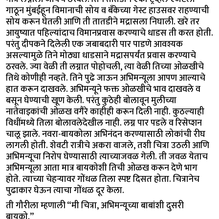
गाठून मुंबईहून विमानाची सोय व बँकेच्या गेस्ट हाउसवर राहण्याची
सोय करून घेतली आणि ती तातडीने मद्रासला निघाली. खरे तर
आयुष्यात पहिल्यांदाच विमानप्रवास करण्याचे धाडस ती करत होती.
परंतु दीपकने दिलेली एक जबाबदारी पार पाडणे आवश्यक
असल्यामुळे तिने मोठ्या धाडसाने मद्रासपर्यंत प्रवास करण्याचे
ठरवले. ज्या वेळी ती लग्नात पोहोचली, त्या वेळी तिच्या ओळखीचे
तिथे कोणीही नव्हते. तिने पुढे जाऊन अभिमन्यूला आपण आल्याचे
हात करून दाखवले. अभिमन्यूने फक्त ओळखीचे भाव दाखवले व
बसून घेण्याची खूण केली. परंतु कुठेही बोलावून मुलीच्या
नातेवाइकांची ओळख वगैरे काहीही करून दिली नाही. कुठल्याही
विधींमध्ये तिला बोलावलेदेखील नाही. लग्न पार पडले व रिसेप्शन
चालू झाले. नवरा-बायकोला अभिनंदन करण्यासाठी लोकांची रीघ
लागली होती. शेवटी रात्रीचे अकरा वाजले, तशी चित्रा उठली आणि
अभिमन्यूचा निरोप घेण्यासाठी त्याच्याजवळ गेली. ती जवळ येताच
अभिमन्यूला आता मात्र बायकोशी तिची ओळख करून देणे भाग
होते. त्याच्या चेहऱ्यावर गोंधळ तिला स्पष्ट दिसत होता. चित्रानेच
पुढाकार घेऊन त्याचा गोंधळ दूर केला.
ती गौरीला म्हणाली “मी चित्रा, अभिमन्यूच्या बाबांशी दुसरी
बायको.”