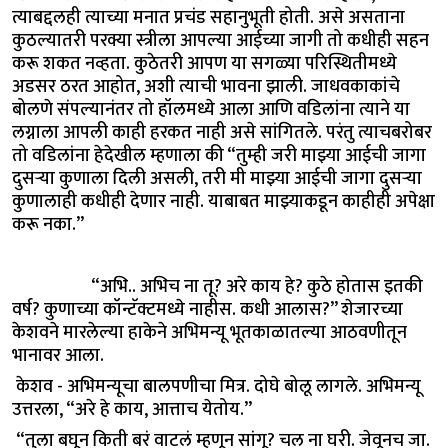
त्याबद्दलही त्याच्या मनात प्रचंड सहानुभूती होती. असे असताना
कुठल्यातरी परक्या स्त्रीला आपल्या आईच्या जागी तो कधीही सहन
करू शकत नव्हता. कुठेतरी आपण या सगळ्या परिस्थितीमध्ये
अडसर ठरत आहोत, अशी त्याची भावना झाली. जाधवकाकांचे
बोलणे संपल्यानंतर तो हॉलमध्ये आला आणि वडिलांना त्याने या
लग्नाला आपली काही हरकत नाही असे सांगितले. परंतु त्याचबरोबर
तो वडिलांना हेदेखील म्हणाला की “तुम्ही जरी माझ्या आईची जागा
दुसऱ्या कुणाला दिली असली, तरी मी माझ्या आईची जागा दुसऱ्या
कुणालाही कधीही देणार नाही. याबाबत माझ्याकडून काहीही अपेक्षा
करू नका.”
“अभि.. अभिच ना तू? अरे काय हे? कुठे होतास इतकी
वर्ष? कुणाच्या कॉन्टॅक्टमध्ये नाहीस. कधी आलास?” शेजारच्या
केशवने मारलेल्या हाकेने अभिमन्यू भूतकाळातल्या आठवणीतून
भानावर आला.
केशव - अभिमन्यूचा बालपणीचा मित्र. दोघे बोलू लागले. अभिमन्यू
उत्तरला, “अरे हे काय, आत्ताच येतोय.”
“तुला बघून किती बरं वाटलं म्हणून सांगू? चल ना घरी. जेवूनच जा.