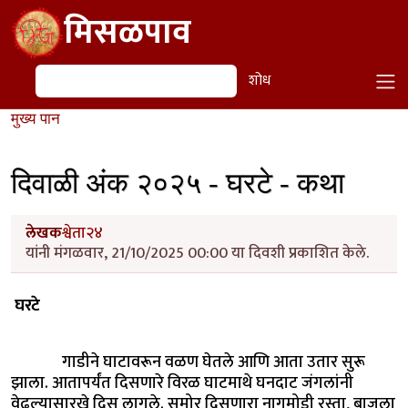
Skip to main content
मिसळपाव
शोध
शोध
मुख्य पान
दिवाळी अंक २०२५ - घरटे - कथा
लेखक
श्वेता२४
यांनी मंगळवार, 21/10/2025 00:00 या दिवशी प्रकाशित केले.
घरटे
गाडीने घाटावरून वळण घेतले आणि आता उतार सुरू
झाला. आतापर्यंत दिसणारे विरळ घाटमाथे घनदाट जंगलांनी
वेढल्यासारखे दिसू लागले. समोर दिसणारा नागमोडी रस्ता, बाजूला