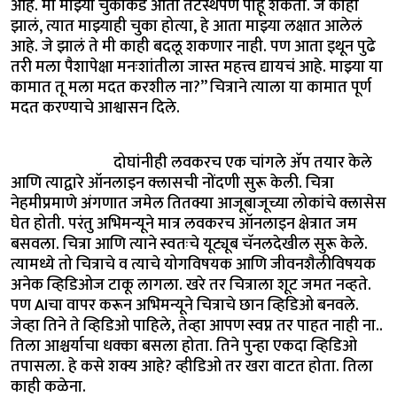
आहे. मी माझ्या चुकांकडे आता तटस्थपणे पाहू शकतो. जे काही
झालं, त्यात माझ्याही चुका होत्या, हे आता माझ्या लक्षात आलेलं
आहे. जे झालं ते मी काही बदलू शकणार नाही. पण आता इथून पुढे
तरी मला पैशापेक्षा मनःशांतीला जास्त महत्त्व द्यायचं आहे. माझ्या या
कामात तू मला मदत करशील ना?” चित्राने त्याला या कामात पूर्ण
मदत करण्याचे आश्वासन दिले.
दोघांनीही लवकरच एक चांगले ॲप तयार केले
आणि त्याद्वारे ऑनलाइन क्लासची नोंदणी सुरू केली. चित्रा
नेहमीप्रमाणे अंगणात जमेल तितक्या आजूबाजूच्या लोकांचे क्लासेस
घेत होती. परंतु अभिमन्यूने मात्र लवकरच ऑनलाइन क्षेत्रात जम
बसवला. चित्रा आणि त्याने स्वतःचे यूट्यूब चॅनलदेखील सुरू केले.
त्यामध्ये तो चित्राचे व त्याचे योगविषयक आणि जीवनशैलीविषयक
अनेक व्हिडिओज टाकू लागला. खरे तर चित्राला शूट जमत नव्हते.
पण AIचा वापर करून अभिमन्यूने चित्राचे छान व्हिडिओ बनवले.
जेव्हा तिने ते व्हिडिओ पाहिले, तेव्हा आपण स्वप्न तर पाहत नाही ना..
तिला आश्चर्याचा धक्का बसला होता. तिने पुन्हा एकदा व्हिडिओ
तपासला. हे कसे शक्य आहे? व्हीडिओ तर खरा वाटत होता. तिला
काही कळेना.