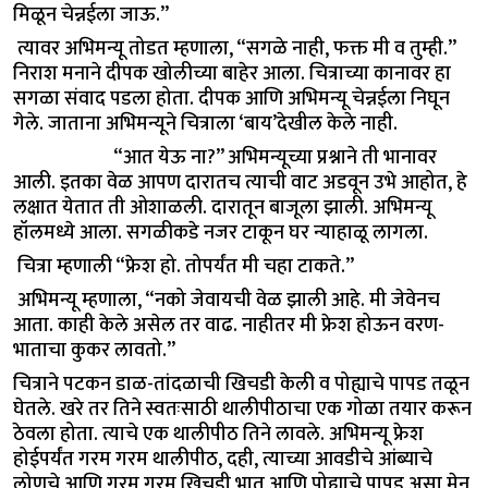
मिळून चेन्नईला जाऊ.”
त्यावर अभिमन्यू तोडत म्हणाला, “सगळे नाही, फक्त मी व तुम्ही.”
निराश मनाने दीपक खोलीच्या बाहेर आला. चित्राच्या कानावर हा
सगळा संवाद पडला होता. दीपक आणि अभिमन्यू चेन्नईला निघून
गेले. जाताना अभिमन्यूने चित्राला ‘बाय’देखील केले नाही.
“आत येऊ ना?” अभिमन्यूच्या प्रश्नाने ती भानावर
आली. इतका वेळ आपण दारातच त्याची वाट अडवून उभे आहोत, हे
लक्षात येतात ती ओशाळली. दारातून बाजूला झाली. अभिमन्यू
हॉलमध्ये आला. सगळीकडे नजर टाकून घर न्याहाळू लागला.
चित्रा म्हणाली “फ्रेश हो. तोपर्यंत मी चहा टाकते.”
अभिमन्यू म्हणाला, “नको जेवायची वेळ झाली आहे. मी जेवेनच
आता. काही केले असेल तर वाढ. नाहीतर मी फ्रेश होऊन वरण-
भाताचा कुकर लावतो.”
चित्राने पटकन डाळ-तांदळाची खिचडी केली व पोह्याचे पापड तळून
घेतले. खरे तर तिने स्वतःसाठी थालीपीठाचा एक गोळा तयार करून
ठेवला होता. त्याचे एक थालीपीठ तिने लावले. अभिमन्यू फ्रेश
होईपर्यंत गरम गरम थालीपीठ, दही, त्याच्या आवडीचे आंब्याचे
लोणचे आणि गरम गरम खिचडी भात आणि पोह्याचे पापड असा मेनू