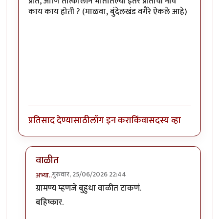
प्रांत, आणि तात्कालीन भातातल्या इतर प्रांतांची नावे
काय काय होती ? (माळवा, बुंदेलखंड वगैरे ऐकले आहे)
प्रतिसाद देण्यासाठी
लॉग इन करा
किंवा
सदस्य व्हा
वाळीत
गुरुवार, 25/06/2026 22:44
अभ्या..
In reply to
@ गा. पै. : ' ग्रामण्य' म्हणजे काय ?
by
चित्रगुप्त
ग्रामण्य म्हणजे बुहुधा वाळीत टाकणं.
बहिष्कार.