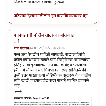
तिकडे लाख मराठा बांगड्या फुटल्या.
प्रतिसाद देण्यासाठी
लॉग इन करा
किंवा
सदस्य व्हा
पानिपताची मोहीम वादाच्या भोवऱ्यात
....?
गुरुवार, 25/06/2026 21:06
गामा पैलवान
मला जरा वेगळीच माहिती सापडली. बाळासाहेबांचे
वडील प्रबोधनकार ठाकरे यांनी लिहिलेल्या ग्रामाण्यांचा
इतिहास या पुस्तकाच्या पान क्रमांक ४१ वर सखाराम
हरी नामे योध्याने सदाशिवभाऊंना स्पष्ट सांगितले की
तुम्ही उत्तर भारतातल्या मोहिमीवरनं सुखरूप येणं कठीण
आहे. खाली माझ्याकडील सदर पानाचे पटचित्र डकवले
आहे.
-गा.पै.