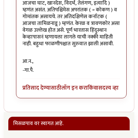
आजचा घाट, खानदेश, विदर्भ, तेलंगण, इत्यादि )
म्हणंत असंत. अतिपश्चिमेस अपरांतक ( = कोकण ) व
गोमांतक असायचे. तर अतिदक्षिणेस कर्नाटक (
आजचा तामिळनाडू ) म्हणंत. केरळ व त्रावणकोर असा
वेगळ उल्लेख होत असे. पूर्ण भारतास हिंदुस्थान
केव्हापासनं म्हणायला लागले याची नक्की माहिती
नाही. बहुधा फाळणीपश्चात सुरुवात झाली असावी.
आ.न.,
-गा.पै.
प्रतिसाद देण्यासाठी
लॉग इन करा
किंवा
सदस्य व्हा
मिसळपाव वर स्वागत आहे.