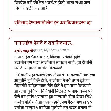
कित्येक वर्षे उपेक्षित अवस्थेत होती. आता सध्या जरा
निगा राखली जात आहे.
प्रतिसाद देण्यासाठी
लॉग इन करा
किंवा
सदस्य व्हा
नानासाहेब पेशवे व सदाशिवभाऊ…
बुधवार, 24/06/2026 20:25
अमरेंद्र बाहुबली
नानासाहेब पेशवे व सदाशिवभाऊ पेशवे ह्यांचे
उदात्तीकरण मला आजीबात आवडत नाही, ह्या दोघांनी
मराठी साम्राज्य मातीत मिसळले!
शिवाजी महाराजांचे स्वप्न जे लाखो मावळ्यांनी आपल्या
आहुतीने पूर्ण केले होते, बाजीराव पेशवे प्रथम ह्यांच्या
मेहनतीने नर्मदापल्याड गेले होते ते ह्या नाना पेशव्यांनी
आपल्या चुकीच्या निर्णयांनी मिटवले. पानीपतवरून पत्रे
येणे बंद झाले असताना ह्या माणसाने सैन्य घेऊन तिथे
वेळीच पोहोचणे आवश्यक होते, पण पैठण मधे हा ४०
वर्षांचा माणूस ९ वर्षाच्या मुलीशी लग्न करत बसला नी