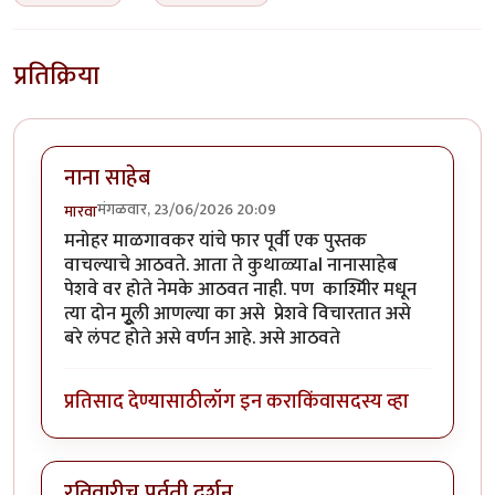
प्रतिक्रिया
नाना साहेब
मंगळवार, 23/06/2026 20:09
मारवा
मनोहर माळगावकर यांचे फार पूर्वी एक पुस्तक
वाचल्याचे आठवते. आता ते कुथाळ्याal नानासाहेब
पेशवे वर होते नेमके आठवत नाही. पण काश्मीिर मधून
त्या दोन मूुली आणल्या का असे प्रेशवे विचारतात असे
बरे लंपट होते असे वर्णन आहे. असे आठवते
प्रतिसाद देण्यासाठी
लॉग इन करा
किंवा
सदस्य व्हा
रविवारीच पर्वती दर्शन