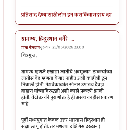
प्रतिसाद देण्यासाठी
लॉग इन करा
किंवा
सदस्य व्हा
ग्रामण्य, हिंदुस्थान वगैरे ....
गुरुवार, 25/06/2026 23:00
गामा पैलवान
In reply to
@ गा. पै. : ' ग्रामण्य' म्हणजे काय ?
by
चित्रगुप्त
चित्रगुप्त,
ग्रामण्य म्हणजे एखाद्या जातीचे अवमूल्यन. ठाकऱ्यांच्या
जातीस वेद म्हणता येणार नाहीत अशी काहीशी टूम
निघाली होती. पेशवेकाळांत सोनार उपाख्य दैवज्ञ
ब्राह्मण यांच्याविरुद्धही अशी काही प्रकरणे झाली
होती. वेदोक्त की पुराणोक्त हे ही असंच काहीसं प्रकरण
आहे.
पूर्वी मध्ययुगात केवळ उत्तर भारतास हिंदुस्थान ही
संज्ञा लागू होती. तर मधल्या दक्षिणेस दख्खन (