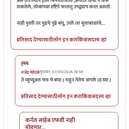
असे वाटल्याने इतर बिनपैशावाले ,अगोदर कधी न करू
शकलेले, लोकांच्या दृष्टिने फालतु उपद्व्याप करत असतो.
नाही पुरली तर पुढचे पुढे बघू, उरले तर मुलाबाळांचे....
प्रतिसाद देण्यासाठी
लॉग इन करा
किंवा
सदस्य व्हा
ह्म्म
गुरुवार, 07/05/2026 18:58
राजेंद्र मेहेंदळे
In reply to
पोटाची सोय लागली की मग बोंबलत फिरायला मो
ते म्युच्युअल फंड चे बघा:) राहुन गेलेय आपले (ह.घ्या.)
प्रतिसाद देण्यासाठी
लॉग इन करा
किंवा
सदस्य व्हा
कर्नल साहेब एफडी नाही
मोडणार…