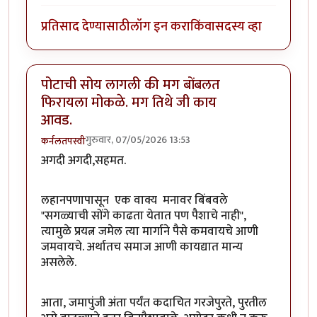
प्रतिसाद देण्यासाठी
लॉग इन करा
किंवा
सदस्य व्हा
पोटाची सोय लागली की मग बोंबलत
फिरायला मोकळे. मग तिथे जी काय
आवड.
गुरुवार, 07/05/2026 13:53
कर्नलतपस्वी
अगदी अगदी,सहमत.
लहानपणापासून एक वाक्य मनावर बिंबवले
"सगळ्याची सोंगे काढता येतात पण पैशाचे नाही",
त्यामुळे प्रयत्न जमेल त्या मार्गाने पैसे कमवायचे आणी
जमवायचे. अर्थातच समाज आणी कायद्यात मान्य
असलेले.
आता, जमापुंजी अंता पर्यंत कदाचित गरजेपुरते, पुरतील