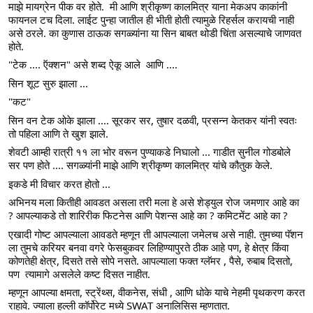
माझे मायग्रेन पीक वर होते.  मी आणि श्रीकृष्ण कालमित्र याना मेकअप काकांनी 
फायनल टच दिला. लाईट पुन्हा जातील ही भीती होती त्यामुळे रिहर्सल करायची नाही 
असे ठरले. का कुणास ठाऊक सगळ्यांना या सिन बाबत थोडी चिंता असल्याचे जाणवत 
होते.
"टेक .... ऍक्शन" असे शब्द ऐकू आले  आणि ....
सिन शूट सुरु झाला ...
"कट"
सिन वन टेक ओके झाला .... सूरकर सर, तुषार दळवी, प्रसन्न केतकर यांनी स्वतः 
तो पहिला आणि ते खुश झाले. 
शेवटी आम्ही रात्री ११ ला भोर वरून पुण्याकडे निघालो ... गाडीत सुनील गोडबोले 
सर पण होते .... सगळ्यांनी माझे आणि श्रीकृष्ण कालमित्र यांचे कौतुक केले. 
इकडे मी विचार करत होतो ... 
अभिनय मला कितीही आवडत असला तरी मला हे असे शेड्युल रोज जमणार आहे का 
? आपल्याकडे तो शारिरीक फिटनेस आणि पेशन्स आहे का ? कमिटमेंट आहे का ?   
एखादी गोष्ट आपल्याला आवडते म्हणून ती आपल्याला जमेलच असे नाही. तुमच्या पॅशन 
ला तुमचे करियर बनवा वगरे फेसबुकवर लिहिण्यापुरते ठीक आहे पण, हे क्षेत्र किंवा 
कोणतेही क्षेत्र, दिसते तसे सोपे नसते. आपल्याला फक्त ग्लॅमर , पैसे, रुबाब दिसतो, 
पण  त्यामागे असलेले कष्ट दिसत नाहीत.
म्हणून आपल्या क्षमता, स्ट्रेंथ्स, वीकनेस, संधी , आणि धोके याचे नेहमी पृथकरण करत 
राहावे. ज्याला हल्ली कॉर्पोरेट मध्ये SWAT अनालिसिस म्हणतात. 