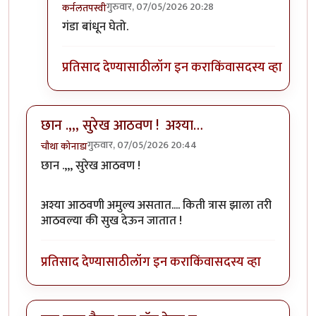
गुरुवार, 07/05/2026 20:28
कर्नलतपस्वी
In reply to
ह्म्म
by
राजेंद्र मेहेंदळे
गंडा बांधून घेतो.
प्रतिसाद देण्यासाठी
लॉग इन करा
किंवा
सदस्य व्हा
छान .,,, सुरेख आठवण ! अश्या…
गुरुवार, 07/05/2026 20:44
चौथा कोनाडा
छान .,,, सुरेख आठवण !
अश्या आठवणी अमुल्य असतात.... किती त्रास झाला तरी
आठवल्या की सुख देऊन जातात !
प्रतिसाद देण्यासाठी
लॉग इन करा
किंवा
सदस्य व्हा