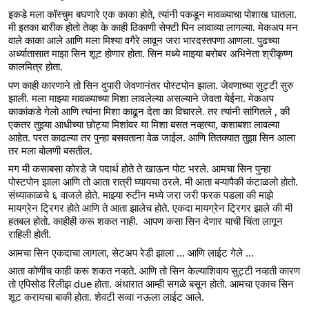
इकडे मला कॉस्चुम बघणारे एक काका होते, त्यांनी पकडून मावळ्याचा पोशाख घातला. 
मी इतका बारीक होतो तेव्हा के काही ठिकाणी सेफ्टी पिन लावाव्या लागल्या. मेकअप मन 
वाले काका आले आणि मला मिश्या वगैरे लावून जरा भारदस्तपणा आणला. पुढच्या 
अर्ध्यातासात माझा सिन शूट होणार होता. सिन मध्ये माझ्या बरोबर अभिनेता श्रीकृष्ण 
कालमित्र होता. 
पण काही कारणाने तो सिन दुपारी जेवणानंतर पोस्टपोन झाला. जेवणाच्या सुट्टी सुरु 
झाली. मला माझ्या मावळ्याच्या मिशा लावलेल्या असल्याने जेवता येईना. मेकअप 
काकांकडे गेलो आणि त्यांना मिशा काढून देता का विचारले. तर त्यांनी सांगितले , की 
एकतर तुझ्या आधीच्या छोट्या मिशांवर या मिशा बसत नव्हत्या, कशाबशा लावल्या 
आहेत. परत काढल्या तर पुन्हा बसवताना वेळ जाईल. आणि तितक्यात तुझा सिन आला 
तर मला बोलणी बसतील. 
मग मी कसाबसा कोरडे जे पदार्थ होते ते खाऊन पोट भरले. आमचा सिन पुन्हा 
पोस्टपोन झाला आणि तो आता रात्री घ्यायचा ठरले. मी आता बऱ्यापैकी कंटाळलो होतो. 
संध्याकाळचे ६ वाजले होते. माझ्या रुटीन मध्ये जरा जरी फरक पडला की माझे 
मायग्रेन ट्रिगर होते आणि ते आता झालेच होते. एकदा मायग्रेन ट्रिगर झाले की मी 
हतबल होतो. काहीही करू शकत नाही.  आपण कसा सिन देणार याची चिंता लागून 
राहिली होती.  
आमचा सिन एकदाचा लागला, सेटअप रेडी झाला ... आणि लाईट गेले ... 
आता कोणीच काही करू शकत नव्हते. आणि तो सिन केल्याशिवाय सुट्टी नव्हती कारण 
तो एपिसोड रिलीझ due होता. अंधारात आम्ही सगळे बसून होतो. आमचा एकाच सिन 
शूट करायचा बाकी होता. शेवटी सव्वा नऊला लाईट आले. 