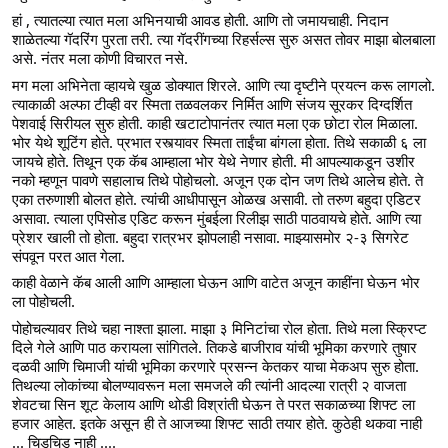
हां , त्यातल्या त्यात मला अभिनयाची आवड होती. आणि तो जमायचाही. निदान 
शाळेतल्या गॅदरिंग पुरता तरी. त्या गॅदरींगच्या रिहर्सल्स सुरु असत तोवर माझा बोलबाला 
असे. नंतर मला कोणी विचारत नसे. 
मग मला अभिनेता व्हायचे खुळ डोक्यात शिरले. आणि त्या दृष्टीने प्रयत्न करू लागलो. 
त्याकाळी अल्फा टीव्ही वर स्मिता तळवलकर निर्मित आणि संजय सूरकर दिग्दर्शित 
पेशवाई सिरीयल सुरु होती. काही खटाटोपानंतर त्यात मला एक छोटा रोल मिळाला. 
भोर येथे शूटिंग होते. प्रभात रस्त्यावर स्मिता ताईंचा बांगला होता. तिथे सकाळी ६ ला 
जायचे होते. तिथून एक कॅब आम्हाला भोर येथे नेणार होती. मी आपल्याकडून उशीर 
नको म्हणून पावणे सहालाच तिथे पोहोचलो. अजून एक दोन जण तिथे आलेच होते. ते 
एका तरुणाशी बोलत होते. त्यांची आधीपासून ओळख असावी. तो तरुण बहुदा एडिटर 
असावा. त्याला एपिसोड एडिट करून मुंबईला रिलीझ साठी पाठवायचे होते. आणि त्या 
प्रेशर खाली तो होता. बहुदा रात्रभर झोपलाही नसावा. माझ्यासमोर २-३ सिगरेट 
संपवून परत आत गेला.
काही वेळाने कॅब आली आणि आम्हाला घेऊन आणि वाटेत अजून काहींना घेऊन भोर 
ला पोहोचली. 
पोहोचल्यावर तिथे चहा नाश्ता झाला. माझा ३ मिनिटांचा रोल होता. तिथे मला स्क्रिप्ट 
दिले गेले आणि पाठ करायला सांगितले. तिकडे बाजीराव यांची भूमिका करणारे तुषार 
दळवी आणि चिमाजी यांची भूमिका करणारे प्रसन्न केतकर याचा मेकअप सुरु होता. 
तिथल्या लोकांच्या बोलण्यावरून मला समजले की त्यांनी आदल्या रात्री २ वाजता 
शेवटचा सिन शूट केलाय आणि थोडी विश्रांती घेऊन ते परत सकाळच्या शिफ्ट ला 
हजार आहेत. इतके असून ही ते आजच्या शिफ्ट साठी तयार होते. कुठेही थकवा नाही 
... चिडचिड नाही .... 