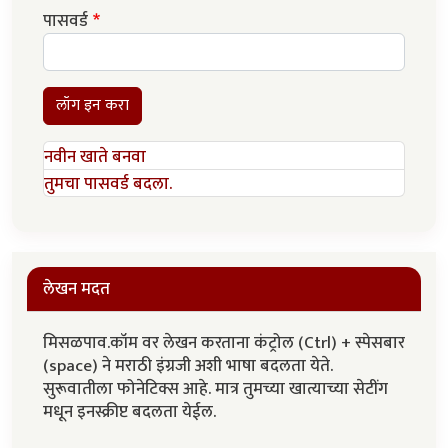
पासवर्ड
लॉग इन करा
नवीन खाते बनवा
तुमचा पासवर्ड बदला.
लेखन मदत
मिसळपाव.कॉम वर लेखन करताना कंट्रोल (Ctrl) + स्पेसबार
(space) ने मराठी इंग्रजी अशी भाषा बदलता येते.
सुरूवातीला फोनेटिक्स आहे. मात्र तुमच्या खात्याच्या सेटींग
मधून इनस्क्रीप्ट बदलता येईल.