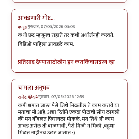
आवडणारी गोष्ट...
गुरुवार, 07/05/2026 05:03
कंजूस
कधी छंद म्हणूनच राहाते तर कधी अर्थार्जनही करवते.
विडिओ पाहिला आवडले काम.
प्रतिसाद देण्यासाठी
लॉग इन करा
किंवा
सदस्य व्हा
चांगला अनुभव
गुरुवार, 07/05/2026 12:59
राजेंद्र मेहेंदळे
कमी श्रमात जास्त पैसे जिथे मिळतील ते काम करावे या
मताचा मी आहे. अशा रितीने एकदा पोटाची सोय लागली
की मग बोंबलत फिरायला मोकळे. मग तिथे जी काय
आवड असेल ती बाळगावी, पैसे मिळो न मिळो ,बहुधा
मिळत नाहीतच उलट जातात :)