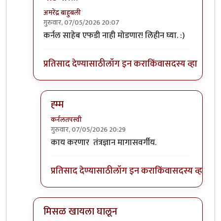
अमरेंद्र बाहुबली
गुरुवार, 07/05/2026 20:07
In reply to
ह्म्म
by
राजेंद्र मेहेंदळे
कर्नल साहेब एफडी नाही मोडणार! लिहीन घ्या. :)
प्रतिसाद देण्यासाठी
लॉग इन करा
किंवा
सदस्य व्हा
ह्म्म
कर्नलतपस्वी
गुरुवार, 07/05/2026 20:29
In reply to
कर्नल साहेब एफडी नाही मोडणार…
by
अमरें
काय करणार तंत्रज्ञान मागासवर्गीय.
प्रतिसाद देण्यासाठी
लॉग इन करा
किंवा
सदस्य व्हा
मिसळ खायला घालून