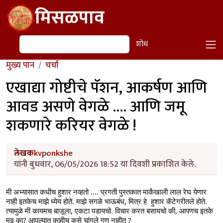
Skip to main content
मिसळपाव
शोध
शोध
मुख्य पान
चर्चा
एखाद्या गोष्टीचे पॅशन, आकर्षण आणि
आवड असणे वेगळे .... आणि जमू
शकणारे करियर वेगळे !
लेखक
kvponkshe
यांनी बुधवार, 06/05/2026 18:52 या दिवशी प्रकाशित केले.
मी अभ्यासात कधीच हुशार नव्हतो .... प्रगती पुस्तकात मार्कंखाली लाल रेघ येणार 
नाही इतकेच माझे ध्येय होते. माझे सगळे भाऊबंध, मित्र हे  हुशार कॅटेगरीतले होते. 
त्यामुळे मी कायमच बाजूला, एकटा पडायचो. विचार करत बसायचो की, आपणच इतके 
मठ्ठ का? आपल्यात काहीच कसे चांगले गुण नाहीत ? 