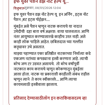
इफ युवर पैशन डझ नॉट हेल्प यू…
शुक्रवार, 08/05/2026 12:04
विजुभाऊ
इफ युवर पैशन डझ नॉट हेल्प यू इन अर्निंग , इट्स नॉट
पैशन ,बट इट्स पॉईझन.....
मुंबईत असे पैशन म्हणून नाटक करायचे या नादात
उमेदीची दहा बारा वर्ष अक्षरश: वाया घालवतात. आणि
नंतर आयुष्यात करण्यासारखे काहीच उरत नाही. असे
काही लोक पाहिले आहेत. छबिलदास च्या गल्लीत
कट्ट्यावर उभे असतात.
माझ्या पहाण्यात एका प्रतिष्ठीत नाटकाच्या निर्मात्या कडे
एकजण नटांच्या कपड्याना इस्त्री करणारा आहे. त्याची
बरेच जण टर उडवत असायचे. तो बरेच वर्षांपूर्वी
नाटकात काम करायचे म्हणून कोकणातून मुंबईला
आला होता. नाटक या प्रकाराशी काहीतरी संबंध राहील
म्हणून त्याने ते काम स्वीकारले.... आणि त्याचा
कायमसाठी इस्त्रीवाला झालाय.
प्रतिसाद देण्यासाठी
लॉग इन करा
किंवा
सदस्य व्हा