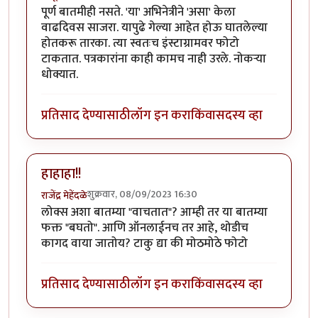
पूर्ण बातमीही नसते. 'या' अभिनेत्रीने 'असा' केला
वाढदिवस साजरा. यापुढे गेल्या आहेत होऊ घातलेल्या
होतकरू तारका. त्या स्वतःच इंस्टाग्रामवर फोटो
टाकतात. पत्रकारांना काही कामच नाही उरले. नोकऱ्या
धोक्यात.
प्रतिसाद देण्यासाठी
लॉग इन करा
किंवा
सदस्य व्हा
हाहाहा!!
शुक्रवार, 08/09/2023 16:30
राजेंद्र मेहेंदळे
लोक्स अशा बातम्या "वाचतात"? आम्ही तर या बातम्या
फक्त "बघतो". आणि ऑनलाईनच तर आहे, थोडीच
कागद वाया जातोय? टाकु द्या की मोठमोठे फोटो
प्रतिसाद देण्यासाठी
लॉग इन करा
किंवा
सदस्य व्हा