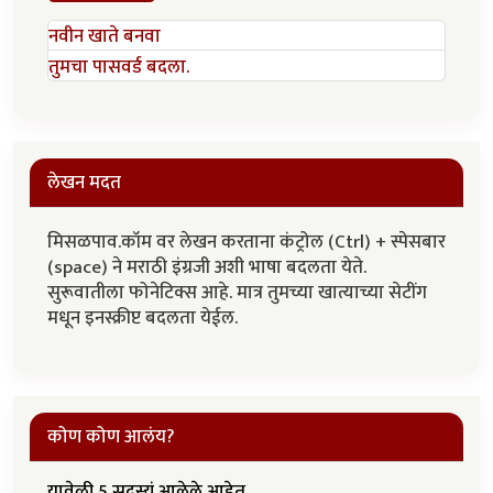
नवीन खाते बनवा
तुमचा पासवर्ड बदला.
लेखन मदत
मिसळपाव.कॉम वर लेखन करताना कंट्रोल (Ctrl) + स्पेसबार
(space) ने मराठी इंग्रजी अशी भाषा बदलता येते.
सुरूवातीला फोनेटिक्स आहे. मात्र तुमच्या खात्याच्या सेटींग
मधून इनस्क्रीप्ट बदलता येईल.
कोण कोण आलंय?
यावेळी 5 सदस्यं आलेले आहेत.