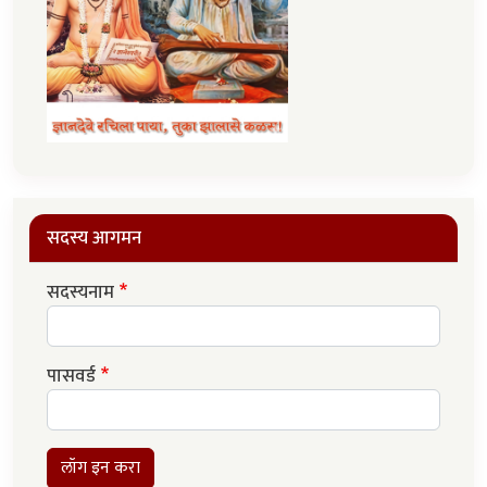
सदस्य आगमन
सदस्यनाम
पासवर्ड
लॉग इन करा