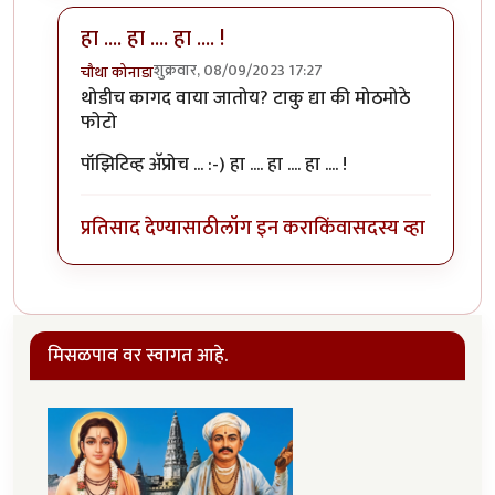
हा .... हा .... हा .... !
शुक्रवार, 08/09/2023 17:27
चौथा कोनाडा
In reply to
हाहाहा!!
by
राजेंद्र मेहेंदळे
थोडीच कागद वाया जातोय? टाकु द्या की मोठमोठे
फोटो
पॉझिटिव्ह अ‍ॅप्रोच ... :-) हा .... हा .... हा .... !
प्रतिसाद देण्यासाठी
लॉग इन करा
किंवा
सदस्य व्हा
मिसळपाव वर स्वागत आहे.