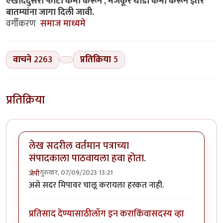
एखाददुसरा फोटो कमी करून , मजकूर थोडा कमी करून इतर
बातम्यांना जागा दिली जावी.
वर्गीकरण
समाज
माध्यमे
वाचने
2263
प्रतिक्रिया
5
प्रतिक्रिया
लेख सदरील वर्तमान पत्राच्या
संपादकाला पाठवायला हवा होता.
गुरुवार, 07/09/2023 13:21
जेपी
असे सदर मिपावर चालू करायला हरकत नाही.
प्रतिसाद देण्यासाठी
लॉग इन करा
किंवा
सदस्य व्हा