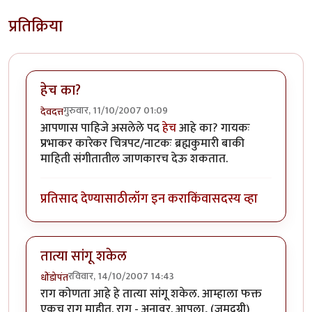
प्रतिक्रिया
हेच का?
गुरुवार, 11/10/2007 01:09
देवदत्त
आपणास पाहिजे असलेले पद
हेच
आहे का? गायकः
प्रभाकर कारेकर चित्रपट/नाटकः ब्रह्मकुमारी बाकी
माहिती संगीतातील जाणकारच देऊ शकतात.
प्रतिसाद देण्यासाठी
लॉग इन करा
किंवा
सदस्य व्हा
तात्या सांगू शकेल
रविवार, 14/10/2007 14:43
धोंडोपंत
राग कोणता आहे हे तात्या सांगू शकेल. आम्हाला फक्त
एकच राग माहीत. राग - अनावर. आपला, (जमदग्नी)