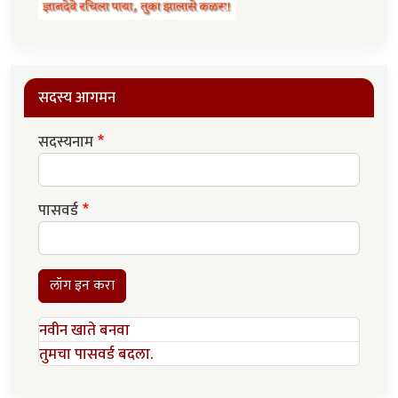
सदस्य आगमन
सदस्यनाम
पासवर्ड
लॉग इन करा
नवीन खाते बनवा
तुमचा पासवर्ड बदला.