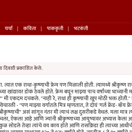
चर्चा
कविता
पाककृती
भटकंती
या दिवशी प्रकाशित केले.
 त्यात एक राधा-कृष्णाची फ्रेम पण मिळाली होती. त्यामध्ये श्रीकृष्ण राधे
 खांद्यावर डोकं ठेवले होते. फ्रेम बघून माझ्या पाच वर्षांच्या भाच्यानी 
 ना?" मी एकदम दचकले. "नाही रे, राधा ही कृष्णाची खूप मोठी भक्त होती."
ारली - "पण माझ्या वर्गातले मित्र म्हणतात, ते दोघं 'गर्ल फ्रेंड- बॉय फ्रें
 श्रीकृष्णाची" असं सांगून नंतर मी त्याचं लक्ष दुसरीकडे वेधलं. मला मात्र त्
 वाचला, ऐकला आहे आणि ज्यांनी श्रीकृष्णाच्या आयुष्यावर अभ्यास केला
गोकुळ सोडले तेव्हा त्यांचे वय काय होते आणि रासक्रिडा ही त्याच्या आधी