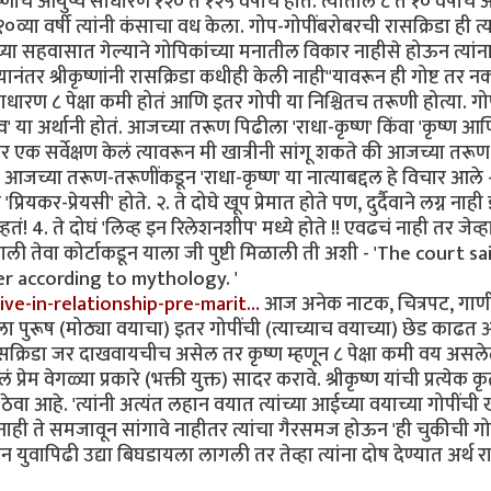
ंच आयुष्य साधारण १२० ते १२५ वर्षांचे होते. त्यातील ८ ते १० वर्षांचे अ
व्या वर्षी त्यांनी कंसाचा वध केला. गोप-गोपींबरोबरची रासक्रिडा ही त्य
्या सहवासात गेल्याने गोपिकांच्या मनातील विकार नाहीसे होऊन त्यांन
नंतर श्रीकृष्णांनी रासक्रिडा कधीही केली नाही"यावरून ही गोष्ट तर न
वय साधारण ८ पेक्षा कमी होतं आणि इतर गोपी या निश्चितच तरूणी होत्या. गोप
्त-देव' या अर्थानी होतं. आजच्या तरूण पिढीला 'राधा-कृष्ण' किंवा 'कृष्ण आ
तर एक सर्वेक्षण केलं त्यावरून मी खात्रीनी सांगू शकते की आजच्या तरूण
 आजच्या तरूण-तरूणींकडून 'राधा-कृष्ण' या नात्याबद्दल हे विचार आले -
यकर-प्रेयसी' होते. २. ते दोघे खूप प्रेमात होते पण, दुर्दैवाने लग्न नाही
तं! 4. ते दोघं 'लिव्ह इन रिलेशनशीप' मध्ये होते !! एवढचं नाही तर जेव्हा
ी तेवा कोर्टाकडून याला जी पुष्टी मिळाली ती अशी - 'The court sa
r according to mythology. '
ive-in-relationship-pre-marit…
आज अनेक नाटक, चित्रपट, गाण
ा पुरूष (मोठ्या वयाचा) इतर गोपींची (त्याच्याच वयाच्या) छेड काढत 
ासक्रिडा जर दाखवायचीच असेल तर कृष्ण म्हणून ८ पेक्षा कमी वय असल
्रेम वेगळ्या प्रकारे (भक्ती युक्त) सादर करावे. श्रीकृष्ण यांची प्रत्येक कृ
 ठेवा आहे. 'त्यांनी अत्यंत लहान वयात त्यांच्या आईच्या वयाच्या गोपींची
नाही ते समजावून सांगावे नाहीतर त्यांचा गैरसमज होऊन 'ही चुकीची गो
वापिढी उद्या बिघडायला लागली तर तेव्हा त्यांना दोष देण्यात अर्थ 