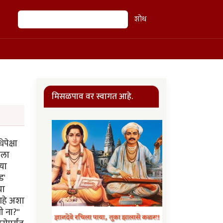
शोध
शोध
मिसळपाव वर स्वागत आहे.
पेक्षा
मला
 या
ड'
या
 आहे अशा
ची ना?"