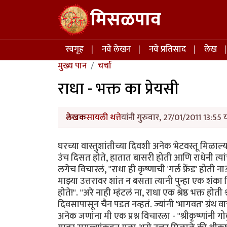
Skip to main content
मिसळपाव
Main navigation
स्वगृह
नवे लेखन
नवे प्रतिसाद
लेख
मुख्य पान
चर्चा
राधा - भक्त का प्रेयसी
लेखक
सायली थत्ते
यांनी गुरुवार, 27/01/2011 13:55 
घरच्या वास्तुशांतीच्या दिवशी अनेक भेटवस्तू मिळाल्या.
उंच दिसत होते, हातात बासरी होती आणि राधेनी त्यांच्या
लगेच विचारलं, "राधा ही कृष्णाची 'गर्ल फ्रेंड' होती
माझ्या उत्तरावर शांत न बसता त्यानी पुन्हा एक शंका विच
होते!". "अरे नाही म्हंटलं ना, राधा एक श्रेष्ठ भक्त होती
दिवसापासून चैन पडत नव्हतं. ज्यांनी 'भागवत' ग्रंथ
अनेक जणांना मी एक प्रश्न विचारला - "श्रीकृष्णांनी 