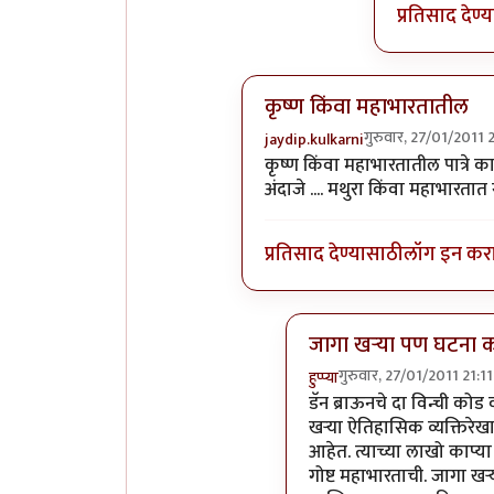
प्रतिसाद देण्
कृष्ण किंवा महाभारतातील
गुरुवार, 27/01/2011 
jaydip.kulkarni
In reply to
राधा ही काल्पनिक व्य
कृष्ण किंवा महाभारतातील पात्रे क
अंदाजे .... मथुरा किंवा महाभारतात
प्रतिसाद देण्यासाठी
लॉग इन कर
जागा खर्‍या पण घटना 
गुरुवार, 27/01/2011 21:11
हुप्प्या
In reply to
कृष्ण किंवा म
डॅन ब्राऊनचे दा विन्ची कोड 
खर्‍या ऐतिहासिक व्यक्तिरे
आहेत. त्याच्या लाखो काप्
गोष्ट महाभारताची. जागा ख