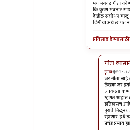
In reply to
जागा खर
मग भगवद गीता कोणी 
कि कृष्ण अवतार साध
देखील संशोधन चालू आ
लिपीचा अर्थ लागत नाह
प्रतिसाद देण्यासाठी
गीता व्यासा
शुक्रवार, 
हुप्प्या
In reply to
म
जर गीता आहे 
लेखक जर इतके
त्याकरता कृष्
म्हणत आहात त
इतिहासच आहे
पुरावे मिळून
रहाणार. इथे त
प्रचंड प्रभाव 