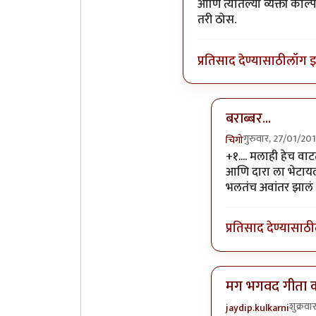
आणि त्यातल्या व्यक्ती काल
तरी ठोस.
प्रतिसाद देण्यासाठी
लॉग 
बराब्बर...
गुरुवार, 27/01/20
चिगो
In reply to
जागा खर
+१.... मलाही हेच वा
आणि दारा ला भेटायला
भलतंच अवांतर झालं ह्य
प्रतिसाद देण्यासाठी
मग भगवद गीता क
शुक्रव
jaydip.kulkarni