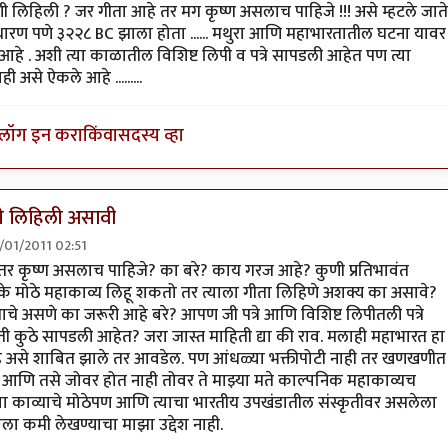
्‍या पण घटना काल्पनिक
by
हुप्प्या
लिहिली ? जर गीता आहे तर मग कृष्ण असलाच पाहिजे !!! असे म्हटले जाते
ारण पणे ३२२८ BC झाला होता ...... मथुरा आणि महाभारतातील घटना यावर
हे . अशी त्या काळातील विशिष्ट लिपी व पत्रे सापडली आहेत पण त्या
ी असे ऐकले आहे .........
लॉग इन करा
किंवा
सदस्य व्हा
ने लिहिली असावी
28/01/2011 02:51
ग भगवद गीता कोणी लिहिली ?
by
jaydip.kulkarni
तर कृष्ण असलाच पाहिजे? का बरे? काय गरज आहे? कुणी प्रतिभावंत
 मोठे महाकाव्य लिहू शकतो तर त्याला गीता लिहिणे अशक्य का असावे?
णाचे असणे का जरूरी आहे बरे? आपण जी पत्रे आणि विशिष्ट लिपीतली पत्रे
ी कुठे सापडली आहेत? जरा जास्त माहिती द्या की राव. मलाही महाभारत हा
 असे शाबित झाले तर आवडेल. पण आंधळ्या भक्तीपोटी नाही तर खणखणीत
च. आणि तसे जोवर होत नाही तोवर ते माझ्या मते काल्पनिक महाकाव्यच
्या काव्याचे मोठेपण आणि त्याचा भारतीय उपखंडातील संस्कृतीवर असलेला
ह्याला कमी लेखण्याचा माझा उद्देश नाही.