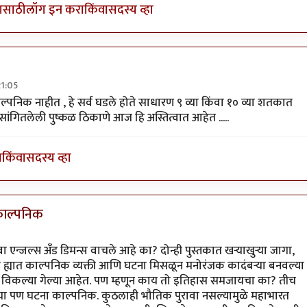
यासाठी
लॉग इन करा
किंवा
सदस्य व्हा
21:05
क्तिरेखा
by
अवलिया
ाल्पनिक नाहीत , हे सर्व घडले होते साधारण ९ व्या किंवा १० व्या शतकात
 सांगितलेली पुष्कळ ठिकाणे आज हि अस्तित्वात आहेत .....
ा
किंवा
सदस्य व्हा
काल्पनिक
हाभारतातील
by
jaydip.kulkarni
वा एन्जल्स अँड डिमन्स वाचले आहे का? दोन्ही पुस्तकात खर्‍याखुर्‍या जागा,
खा ह्यात काल्पनिक व्यक्ती आणि घटना मिसळून मनोरंजक कादंबर्‍या बनवल्या
या विकल्या गेल्या आहेत. पण म्हणून काय तो इतिहास समजायचा का? तीच
र्‍या पण घटना काल्पनिक. कुठलाही भौतिक पुरावा नसल्यामुळे महाभारत