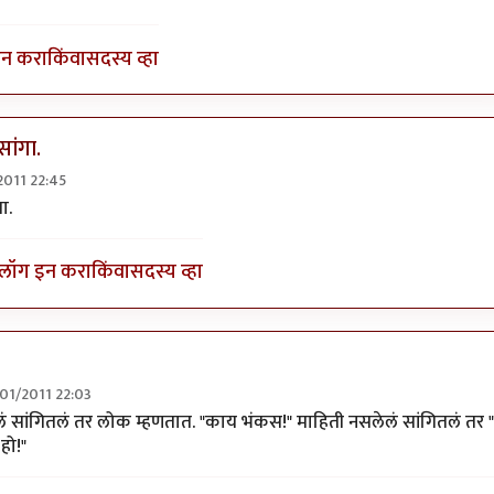
इन करा
किंवा
सदस्य व्हा
सांगा.
/2011 22:45
ु त्याबद्दल?
by
अवलिया
ा.
लॉग इन करा
किंवा
सदस्य व्हा
8/01/2011 22:03
े माहीती आहे ते सांगा.
by
शिल्पा ब
ं सांगितलं तर लोक म्हणतात. "काय भंकस!" माहिती नसलेलं सांगितलं तर "
हो!"