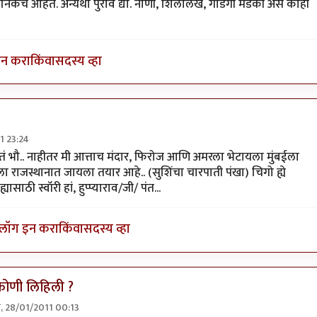
्पनिकच आहेत. अन्यथा पुरावे द्या. नाणी, शिलालेख, गाडगी मडकी असे काही
इन करा
किंवा
सदस्य व्हा
11 23:24
्‍या पण घटना काल्पनिक
by
हुप्प्या
टतं भौ.. नाहीतर मी आत्ताच मंदार, फिरोज आणि अमरला भेटायला मुंबईला
 राजस्थानात जायला तयार आहे.. (सुशिंचा चारपाती पंखा) चिगो ह्ये
ासाठी स्वॉरी हां, हुप्प्याराव/जी/ पंत...
लॉग इन करा
किंवा
सदस्य व्हा
ोणी लिहिली ?
ार, 28/01/2011 00:13