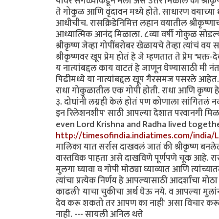
यावर सगळ्यांकडून मला असे उत्तर मिळाले की श्रीकृष्णा
ते गोकुळ आणि वृंदावन मध्ये होते. साधारण वयाच्या १०
आधीचीच. रासक्रिडेनिमित्त लहान वयातील श्रीकृष्णाच
आध्यात्मिक आनंद मिळाला. ८व्या वर्षी गोकुळ सोडल्या
श्रीकृष्ण जेव्हा गोपींबरोबर खेळायचे तेव्हा त्यांचं 
श्रीकृष्णवर खूप प्रेम होतं हे जे म्हणतात ते प्रेम 'भक
य नात्यांबद्दल काय वाटतं हे जाणून घेण्यासाठी मी नं
पिढीमध्ये या नात्यांबद्दल खूप गैरसमज पसरले आहेत.
राधा गोकुळातील एक गोपी होती. राधा आणि कृष्ण हे 'प्रि
३. दोघांनी लग्नही केलं होतं पण कोणाला सांगितलं नव्ह
इन रिलेशनशीप' साठी आपल्या देशात परवानगी मिळाल
even Lord Krishna and Radha lived togethe
http://timesofindia.indiatimes.com/india/L
मालिका यात सर्रास दाखवलं जातं की श्रीकृष्ण बनलेल
वास्तविक पाहता असे दाखविणे पूर्णपणे चूक आहे. र
मुलगा घ्यावा व गोपी मोठ्या घ्याव्यात आणि त्यांच्यातलं प
त्यांचा प्रत्येक निर्णय हे आपल्यासाठी आदर्शांचा मोठा
काढली' याचा चुकीचा अर्थ घेऊ नये. व आपल्या मुलां
देव करू शकतो तर आपण का नाही' असा विचार करून यु
नाही. --- सायली अनिल थत्ते