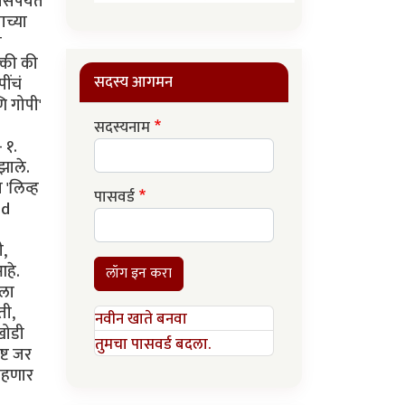
सेपर्यंत
ाच्या
ा
क्की की
सदस्य आगमन
ींचं
णि गोपी'
सदस्यनाम
 १.
 झाले.
 'लिव्ह
पासवर्ड
id
ी,
आहे.
लॉग इन करा
ेला
ती,
नवीन खाते बनवा
 खोडी
तुमचा पासवर्ड बदला.
ष्ट जर
राहणार