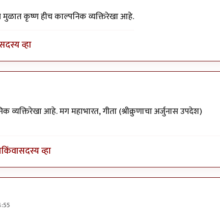
ती
by
परिकथेतील राजकुमार
 मुळात कृष्ण हीच काल्पनिक व्यक्तिरेखा आहे.
सदस्य व्हा
क्तिरेखा
by
अवलिया
 व्यक्तिरेखा आहे. मग महाभारत, गीता (श्रीक्रुणाचा अर्जुनास उपदेश)
ा
किंवा
सदस्य व्हा
4:55
 कृष्ण हीच
by
नन्दादीप