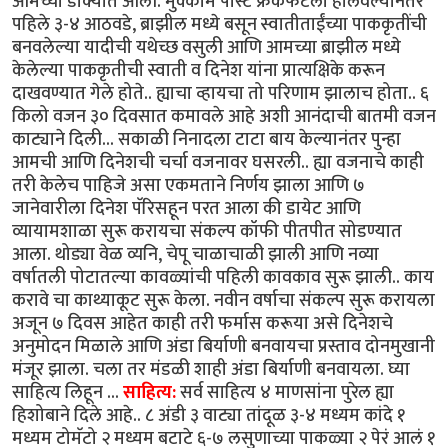
आमच्या डोक्यात आली. मुक्काम पोस्ट फ्रँकफर्टला हालवल्यानंतर
पहिले ३-४ आठवडे, ब्राझील मध्ये बसून स्वातीताईंच्या पाककृतींची
बनवलेल्या यादीची यथेच्छ वसुली आणि आमच्या ब्राझील मध्ये
केलेल्या पाककृतीची स्वाती व दिनेश यांना प्रात्यक्षिके करून
दाखवण्यात गेले होते.. ह्याचा व्हायचा तो परिणाम झालाच होता.. ६
किलो वजन ३० दिवसात कमावले आहे अशी आनंदाची बातमी वजन
काट्याने दिली... सकाळी निनादला टाटा बाय केल्यानंतर पुन्हा
आमची आणि दिनेशची चर्चा वजनावर घसरली.. ह्या वजनाचे काही
तरी केलेच पाहिजे असा एकमताने निर्णय झाला आणि ७
जानेवारीला दिनेश पॅरिसहून परत आला की डायेट आणि
व्यायामशाळा सुरू करायचा संकल्प कॉफी पीतपीत सोडण्यात
आला. थोड्या वेळ व्यनि, चेपू चाळाचाळी झाली आणि नव्या
वर्षातली पोटातल्या कावळ्यांची पहिली कावकाव सुरू झाली.. काय
करावे चा काथ्याकूट सुरू केला. नवीन वर्षाचा संकल्प सुरू करायला
अजून ७ दिवस आहेत काही तरी फर्मास करूया असे दिनेशचे
अनुमोदन मिळाले आणि अंडा बिर्याणी बनवायचा प्रस्ताव दोनमुखानी
मंजूर झाला. चला तर मंडळी शाही अंडा बिर्याणी बनवायला. घ्या
साहित्य लिहून ...
साहित्य:
सर्व साहित्य ४ माणसांना पुरेल ह्या
हिशोबाने दिले आहे.. ८ अंडी ३ वाट्या तांदूळ ३-४ मध्यम कांदे १
मध्यम टोमॅटो २ मध्यम बटाटे ६-७ लसुणाच्या पाकळ्या २ पेरं आलं १