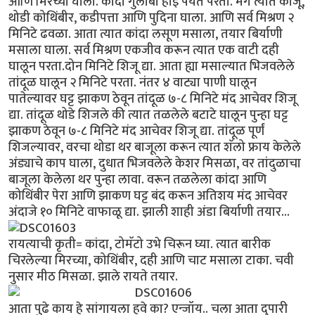
आणि मिरच्या घाला. कांदा गुलाबी होई पर्यंत परता. मग त्यात काजू,
थोडी कोथिंबीर, कडीपत्ता आणि पुदिना घाला. आणि सर्व मिश्रण २
मिनिटे ढवळा. आता त्यात कांदा लसूण मसाला, तयार बिर्याणी
मसाला घाला. सर्व मिश्रण एकजीव करून त्यात एक वाटी दही
घालून परता.दोन मिनिटे शिजू द्या. आता ह्या मसाल्यात भिजवलेले
तांदूळ घालून २ मिनिटे परता. नंतर ४ वाट्या पाणी घालून
पातेल्यावर घट्ट झाकण ठेवून तांदूळ ७-८ मिनिटे मंद आचेवर शिजू
द्या. तांदूळ थोडे शिजले की त्यात तळलेले बटाटे घालून पुन्हा घट्ट
झाकण ठेवून ७-८ मिनिटे मंद आचेवर शिजू द्या. तांदूळ पूर्णं
शिजल्यावर, वरचा थोडा थर बाजूला करून त्यात शॅलो फ्राय केलेले
अंड्याचे काप घाला, दुधात भिजवलेले केशर मिसळा, वर तांदुळाचा
बाजूला केलेला थर पुन्हा लावा. वरून तळलेला कांदा आणि
कोथिंबीर पेरा आणि झाकण घट्ट बंद करून अतिशय मंद आचेवर
अंदाजे १० मिनिटे वाफाळू द्या. झाली शाही अंडा बिर्याणी तयार...
रायत्याची कृती= कांदा, टोमॅटो उभे चिरून घ्या. त्यात बारीक
चिरलेल्या मिरच्या, कोथिंबीर, दही आणि चाट मसाला टाका. चवी
नुसार मीठ मिसळा. झाले रायते तयार.
आता पुढे काय हे सांगायला हवे का? एन्जॉय.. चला आता दुपारी