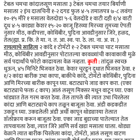
टेबल चमचा कांदालसूण मसाला ३ टेबल चमचा तयार बिर्याणी
मसाला २ इंच दालचिनी १-२ दगड फुल ४-५ तमालपत्र ७-८ लवंगा
१०-१५ मीरे १ मसाला वेलदोडा ५-६ वेलदोडे १ वाटी दही १/४ वाटी
दूध ४-५ काड्या केशर १५-२० काजू हिरव्या मिरच्या तुमच्या ऐपती
नुसार मीठ, कडीपत्ता, कोथिंबीर, पुदिना आवडीनुसार जिरे, हळद,
तेल(ह्या. प्र. कि. ते मा. न. त. आ. स्व. पा. ठे. ला. ना. अ. स. )
रायत्याचे साहित्य
२ कांदे १ टोमॅटो १-२ टेबल चमचा चाट मसाला
मीठ, कोथिंबीर आवडीनुसार पोटातल्या कावळ्यांची कावाकावी मुळे
सर्व पदार्थांचे फोटो काढायला वेळ नव्हता.
कृती :
तांदूळ स्वच्छ
धुऊन, ४५ मिनिटे भिजवत ठेवा. केशर चुरडून दुधात भिजवत ठेवा. १
१/२ कांदा बारीक उभा कापा, बाकीचे कांदे, टोमॅटो कोथिंबीर, पुदिना
आणि मिरच्या बारीक कापून घ्या. बटाट्याचे जाड काप करा. (एका
बटाट्याचे फक्त ८ काप) आलं लसूण मिक्सर मधून वाटून घ्या. एका
भांड्यात तेल गरम करत ठेवा. तेल तापले की त्यात उभा चिरलेला
कांदा आणि बटाट्याचे काप तळून बाजूला ठेवा. अंडी कडकडीत
उकडून घ्या. उकडलेली अंडी अर्धी कापून थोड्याश्या तेलात
शॅलोफ्राय करून बाजूला ठेवा. एका जाड बुडाच्या पातेल्यात तेल
तापवायला ठेवा, त्यात जिरे आणि सर्व खडा मसाला घाला. थोड्या
वेळाने त्यात बारीक चिरलेला कांदा, टोमॅटो, आलं लसूण वाटण