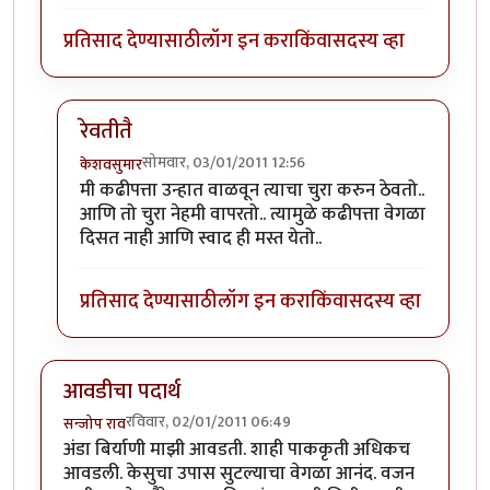
प्रतिसाद देण्यासाठी
लॉग इन करा
किंवा
सदस्य व्हा
रेवतीतै
सोमवार, 03/01/2011 12:56
केशवसुमार
In reply to
फोटू छान आलेत. पाकृही चांगली
by
रेवती
मी कढीपत्ता उन्हात वाळवून त्याचा चुरा करुन ठेवतो..
आणि तो चुरा नेहमी वापरतो.. त्यामुळे कढीपत्ता वेगळा
दिसत नाही आणि स्वाद ही मस्त येतो..
प्रतिसाद देण्यासाठी
लॉग इन करा
किंवा
सदस्य व्हा
आवडीचा पदार्थ
रविवार, 02/01/2011 06:49
सन्जोप राव
अंडा बिर्याणी माझी आवडती. शाही पाककृती अधिकच
आवडली. केसुचा उपास सुटल्याचा वेगळा आनंद. वजन