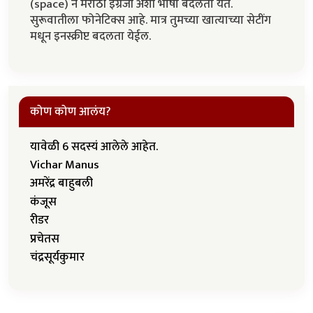
(space) ने मराठी इंग्रजी अशी भाषा बदलता येते.
सुरूवातीला फोनेटिक्स आहे. मात्र तुमच्या खात्याच्या सेटींग
मधून इनस्क्रीप्ट बदलता येईल.
कोण कोण आलंय?
यावेळी 6 सदस्यं आलेले आहेत.
Vichar Manus
अमरेंद्र बाहुबली
कंजूस
रीडर
प्रचेतस
चंद्रसूर्यकुमार