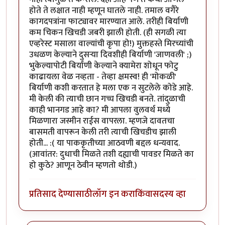
होते ते लक्षात नाही म्हणून घातले नाही. तमाल वगैरे
कागदपत्रांना फाट्यावर मारण्यात आले. तरीही बिर्याणी
कम चिकन खिचडी जबरी झाली होती. (ही सगळी त्या
एव्हरेस्ट मसाला वाल्यांची कृपा हो!) मुक्तहस्ते मिरच्यांची
उधळण केल्याने दुसर्‍या दिवशीही बिर्याणी 'जाणवली' ;)
भुकेल्यापोटी बिर्याणी केल्याने क्यामेरा शोधून फोटु
काढायला वेळ नव्हता - तेव्हा क्षमस्व! ही 'मोकळी'
बिर्याणी कशी करतात हे मला एक न सुटलेले कोडे आहे.
मी केली की त्याची छान गच्च खिचडी बनते. तांदुळाची
काही भानगड आहे का? मी आपला वुलवर्थ मध्ये
मिळणारा जस्मीन राईस वापरला. म्हणजे दावतचा
बासमती वापरून केली तरी त्याची खिचडीच झाली
होती... :( या पाककृतीच्या आठवणी बद्दल धन्यवाद.
(आवांतर: दुधाची मिळते तशी दह्याची पावडर मिळते का
हो कुठे? आणून ठेवीन म्हणतो थोडी.)
प्रतिसाद देण्यासाठी
लॉग इन करा
किंवा
सदस्य व्हा