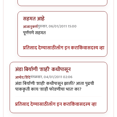
सहमत आहे
गुरुवार, 06/01/2011 15:00
आजानुकर्ण
In reply to
माहितीकरिता
by
पंगा
पूर्णपणे सहमत
प्रतिसाद देण्यासाठी
लॉग इन करा
किंवा
सदस्य व्हा
अंडा बिर्याणी 'शाही' कधीपासून
मंगळवार, 04/01/2011 02:06
आमोद शिंदे
अंडा बिर्याणी 'शाही' कधीपासून झाली? आता पुढची
पाककृती काय 'शाही फोडणीचा भात' का?
प्रतिसाद देण्यासाठी
लॉग इन करा
किंवा
सदस्य व्हा