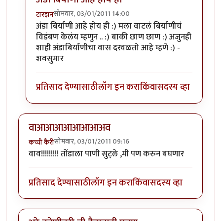
सोमवार, 03/01/2011 14:00
टारझन
In reply to
वा
by
आजानुकर्ण
अंडा बिर्याणी आहे होय ही :) मला वाटलं बिर्याणीचं
विडंबण केलंय म्हणुन .. :) बाकी छाण छाण :) अजुनही
शाही अंडाबिर्याणीचा वास दरवळतो आहे म्हणे :) -
शवसुमार
प्रतिसाद देण्यासाठी
लॉग इन करा
किंवा
सदस्य व्हा
वाआआआआआआआअव
सोमवार, 03/01/2011 09:16
कच्ची कैरी
वाव!!!!!!!!! तोंडाला पाणी सुट्ले ,मी पण करुन बघणार
प्रतिसाद देण्यासाठी
लॉग इन करा
किंवा
सदस्य व्हा