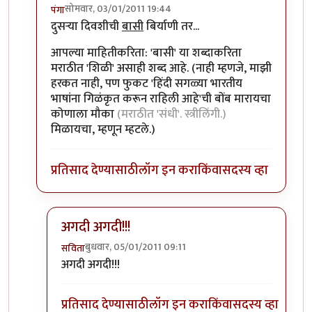
सोमवार, 03/01/2011 19:44
पंगा
In reply to
कातील..
by
स्वाती दिनेश
दुसर्‍या दिवशीची
बासी
बिर्याणी तर...
आपल्या माहितीकरिता: 'बासी' या शब्दाकरिता
मराठीत 'शिळी' असाही शब्द आहे. (नाही म्हणजे, माझी
हरकत नाही, पण फुकट 'हिंदी सगळ्या भारतीय
भाषांना गिळंकृत करून राहिली आहे'ची बोंब मारायचा
कोणाला मौका
(मराठीत 'संधी'. स्त्रीलिंगी.)
मिळायचा, म्हणून म्हटले.)
प्रतिसाद देण्यासाठी
लॉग इन करा
किंवा
सदस्य व्हा
अगदी अगदी!!!
बुधवार, 05/01/2011 09:11
सविता
In reply to
माहितीकरिता
by
पंगा
अगदी अगदी!!!
प्रतिसाद देण्यासाठी
लॉग इन करा
किंवा
सदस्य व्हा