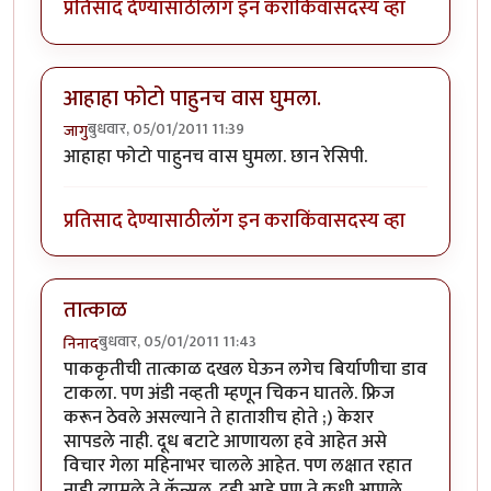
प्रतिसाद देण्यासाठी
लॉग इन करा
किंवा
सदस्य व्हा
आहाहा फोटो पाहुनच वास घुमला.
बुधवार, 05/01/2011 11:39
जागु
आहाहा फोटो पाहुनच वास घुमला. छान रेसिपी.
प्रतिसाद देण्यासाठी
लॉग इन करा
किंवा
सदस्य व्हा
तात्काळ
बुधवार, 05/01/2011 11:43
निनाद
पाककृतीची तात्काळ दखल घेऊन लगेच बिर्याणीचा डाव
टाकला. पण अंडी नव्हती म्हणून चिकन घातले. फ्रिज
करून ठेवले असल्याने ते हाताशीच होते ;) केशर
सापडले नाही. दूध बटाटे आणायला हवे आहेत असे
विचार गेला महिनाभर चालले आहेत. पण लक्षात रहात
नाही त्यामुळे ते कॅन्सल. दही आहे पण ते कधी आणले