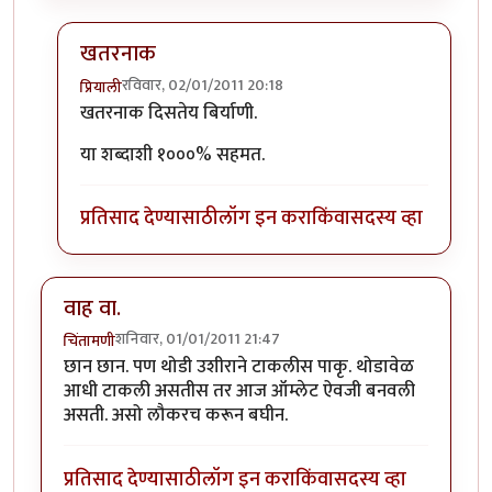
खतरनाक
रविवार, 02/01/2011 20:18
प्रियाली
In reply to
खतरनाक दिसतेय बिर्याणी. आता
by
विलासराव
खतरनाक दिसतेय बिर्याणी.
या शब्दाशी १०००% सहमत.
प्रतिसाद देण्यासाठी
लॉग इन करा
किंवा
सदस्य व्हा
वाह वा.
शनिवार, 01/01/2011 21:47
चिंतामणी
छान छान. पण थोडी उशीराने टाकलीस पाकृ. थोडावेळ
आधी टाकली असतीस तर आज ऑम्लेट ऐवजी बनवली
असती. असो लौकरच करून बघीन.
प्रतिसाद देण्यासाठी
लॉग इन करा
किंवा
सदस्य व्हा