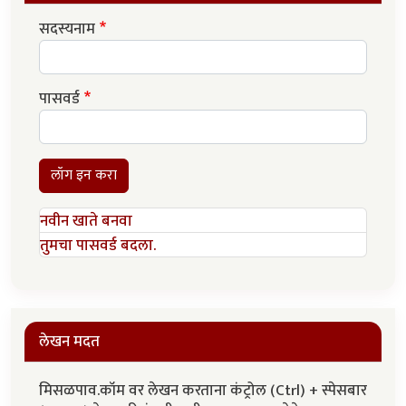
सदस्यनाम
पासवर्ड
लॉग इन करा
नवीन खाते बनवा
तुमचा पासवर्ड बदला.
लेखन मदत
मिसळपाव.कॉम वर लेखन करताना कंट्रोल (Ctrl) + स्पेसबार