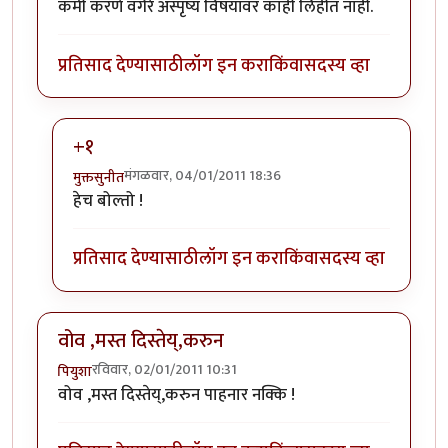
कमी करणे वगैरे अस्पृष्य विषयांवर काही लिहीत नाही.
प्रतिसाद देण्यासाठी
लॉग इन करा
किंवा
सदस्य व्हा
+१
मंगळवार, 04/01/2011 18:36
मुक्तसुनीत
In reply to
आवडीचा पदार्थ
by
सन्जोप राव
हेच बोल्तो !
प्रतिसाद देण्यासाठी
लॉग इन करा
किंवा
सदस्य व्हा
वोव ,मस्त दिस्तेय्,करुन
रविवार, 02/01/2011 10:31
पियुशा
वोव ,मस्त दिस्तेय्,करुन पाहनार नक्कि !