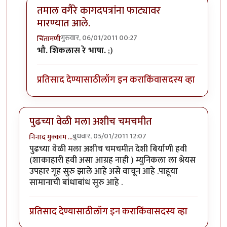
तमाल वगैरे कागदपत्रांना फाट्यावर
मारण्यात आले.
गुरुवार, 06/01/2011 00:27
चिंतामणी
In reply to
तात्काळ
by
निनाद
भौ. शिकलास रे भाषा.
;)
प्रतिसाद देण्यासाठी
लॉग इन करा
किंवा
सदस्य व्हा
पुढच्या वेळी मला अशीच चमचमीत
बुधवार, 05/01/2011 12:07
निनाद मुक्काम …
पुढच्या वेळी मला अशीच चमचमीत देशी बिर्याणी हवी
(शाकाहारी हवी असा आग्रह नाही ) म्युनिकला ला श्रेयस
उपहार गृह सुरु झाले आहे असे वाचून आहे .पाहूया
सामानाची बांधाबांध सुरु आहे .
प्रतिसाद देण्यासाठी
लॉग इन करा
किंवा
सदस्य व्हा