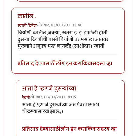
कातील..
सोमवार, 03/01/2011 13:48
स्वाती दिनेश
बिर्याणी कातील,जबर्‍या, खतरा इ. इ. झालेली होती..
दुसर्‍या दिवशीची बासी बिर्याणी तर मसाला आतवर
मुरल्याने अजूनच मस्त लागली! (साक्षीदार) स्वाती
प्रतिसाद देण्यासाठी
लॉग इन करा
किंवा
सदस्य व्हा
आता हे म्हणजे दुसर्‍यांच्या
सोमवार, 03/01/2011 19:05
रेवती
In reply to
कातील..
by
स्वाती दिनेश
आता हे म्हणजे दुसर्‍यांच्या जखमेवर मसाला
चोळण्यासारखं झालं.;)
प्रतिसाद देण्यासाठी
लॉग इन करा
किंवा
सदस्य व्हा