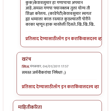
कुक)केशवसुमार हा गणापाचा अपमान
आहे..समस्त गणपा फ्यानक्लब तुला योग्य ती
शिक्षा करेलच.. (काडेपेटी)केशवसुमार स्वगतः
ह्या धम्याला काल रस्त्यात कुठल्यातरी पोरीने
काका म्हणून हाक मारलेली दिसते..खि..खि..खि..
प्रतिसाद देण्यासाठी
लॉग इन करा
किंवा
सदस्य व्हा
खरंच
मंगळवार, 04/01/2011 17:57
स्मिता.
In reply to
आता हे म्हणजे दुसर्‍यांच्या
by
रेवती
समस्त जर्मनीकरांचा निषेध!! ;)
प्रतिसाद देण्यासाठी
लॉग इन करा
किंवा
सदस्य व्हा
माहितीकरिता