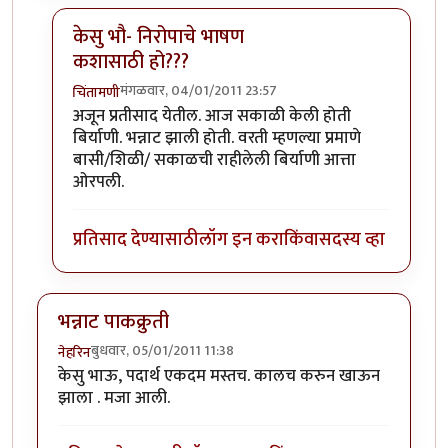
केसु भौ- निरोपाचे भाषण
कशासाठी हो???
मंगळवार, 04/01/2011 23:57
चिंतामणी
In reply to
धन्यवाद!!
by
केशवसुमार
अजून प्रतीसाद येतील. आज सकाळी केली होती
बिर्याणी. भन्नाट झाली होती. वरती म्हणल्या प्रमाणे
बासी/शिळी/ सकाळची राहीलेली बिर्याणी आत्ता
ओरपली.
प्रतिसाद देण्यासाठी
लॉग इन करा
किंवा
सदस्य व्हा
भन्नाट पाकक्रुती
बुधवार, 05/01/2011 11:38
नेहरिन
केसु भाऊ, पदार्थ एकदम मस्तच. कालच करुन खाऊन
झाला . मजा आली.