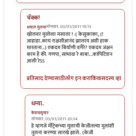
चॅक्क!
सोमवार, 03/01/2011 19:15
धमाल मुलगा
In reply to
आता हे म्हणजे दुसर्‍यांच्या
by
रेवती
खोलवर मुरलेला मसाला ! :( केसुकाका, (!
आहाहा..काय राक्षसीआनंद झालाय अशी हाक
मारताना...) एकदम बिर्याणी वगैरे? एकदम जंक्षन
काम है की. गणपा, सांभाळ रे बाबा....कांपिटिशन
आली रेऽऽ
प्रतिसाद देण्यासाठी
लॉग इन करा
किंवा
सदस्य व्हा
धम्या..
केशवसुमार
सोमवार, 03/01/2011 20:54
In reply to
चॅक्क!
by
धमाल मुलगा
हे म्हणजे मॅट्रिकच्या मुलाची केजीतल्या मुलांशी
तुलना करण्या सारखे झाले.. (केजी