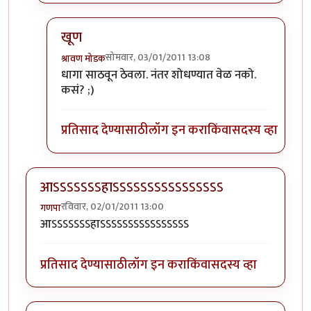
खूण
सोमवार, 03/01/2011 13:08
श्रावण मोडक
In reply to
श्रामो
by
केशवसुमार
धागा साठवून ठेवला. नंतर शोधण्यात वेळ नको.
कसं? ;)
प्रतिसाद देण्यासाठी
लॉग इन करा
किंवा
सदस्य व्हा
आऽऽऽऽऽऽऽहाऽऽऽऽऽऽऽऽऽऽऽऽऽऽऽऽ
रविवार, 02/01/2011 13:00
गणपा
आऽऽऽऽऽऽऽहाऽऽऽऽऽऽऽऽऽऽऽऽऽऽऽऽ
प्रतिसाद देण्यासाठी
लॉग इन करा
किंवा
सदस्य व्हा