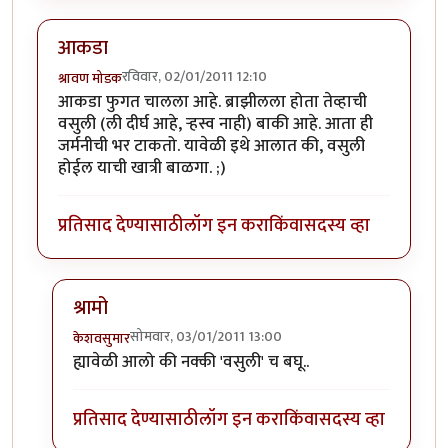
आकडा
रविवार, 02/01/2011 12:10
श्रावण मोडक
आकडा फुगत चालला आहे. ब्राझीलला होता तेव्हाची
वसुली (ली दीर्घ आहे, ऱ्हस्व नाही) बाकी आहे. आता ही
जर्मनीची भर टाकतो. यावेळी इथे आलात की, वसुली
होईल याची खात्री बाळगा. ;)
प्रतिसाद देण्यासाठी
लॉग इन करा
किंवा
सदस्य व्हा
श्रामो
सोमवार, 03/01/2011 13:00
केशवसुमार
In reply to
आकडा
by
श्रावण मोडक
ह्यावेळी आलो की नक्की 'वसुली' च बघू..
प्रतिसाद देण्यासाठी
लॉग इन करा
किंवा
सदस्य व्हा