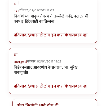
वा!
रविवार, 02/01/2011 13:02
नंदन
बिर्याणीच्या पाकृबरोबरच ते तळलेले कांदे, बटाट्याची
कापं इ. डिटेल्सही कातिलाना!
प्रतिसाद देण्यासाठी
लॉग इन करा
किंवा
सदस्य व्हा
वा
रविवार, 02/01/2011 19:28
आजानुकर्ण
विडंबनसम्राट आदरणीय केशवराव, व्वा. सुरेख
पाककृती!
प्रतिसाद देण्यासाठी
लॉग इन करा
किंवा
सदस्य व्हा
अंडा बिर्याणी आहे होय ही