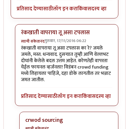
प्रतिसाद देण्यासाठी
लॉग इन करा
किंवा
सदस्य व्हा
रंकखाती वापराया तू असा टपलास
गुरुवार, 17/11/2016 06:22
स्वामी संकेतानंद
In reply to
छान झालंय विडंबन!
by
चतुरंग
रंकखाती वापराया तू असा टपलास का रे? जमले
जमले, मस्त. धन्यवाद. दुसऱ्यात तुम्ही आणि वेल्लभट
दोघांनी केलेले बदल उत्तम आहेत. कोणतेही वापरता
येईल फायनल व्हर्जनला! विडंबन crowd funding
मध्ये लिहायला पाहिजे, दहा डोके लागतील तर भन्नाट
जमत जातील.
प्रतिसाद देण्यासाठी
लॉग इन करा
किंवा
सदस्य व्हा
crwod sourcing
स्वामी संकेतानंद