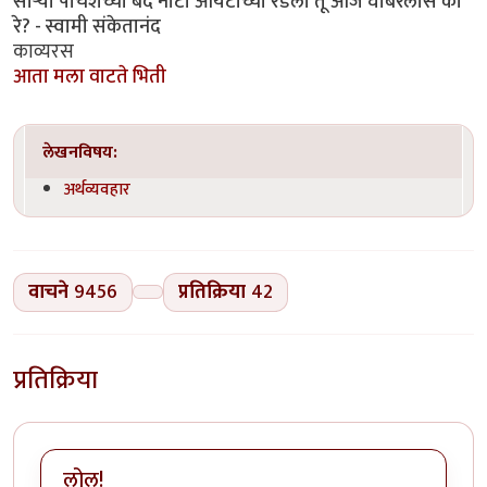
साऱ्या पाचशेच्या बंद नोटा आयटीच्या रेडला तू आज घाबरलास का
रे? - स्वामी संकेतानंद
काव्यरस
आता मला वाटते भिती
लेखनविषय:
अर्थव्यवहार
वाचने
9456
प्रतिक्रिया
42
प्रतिक्रिया
लोल!