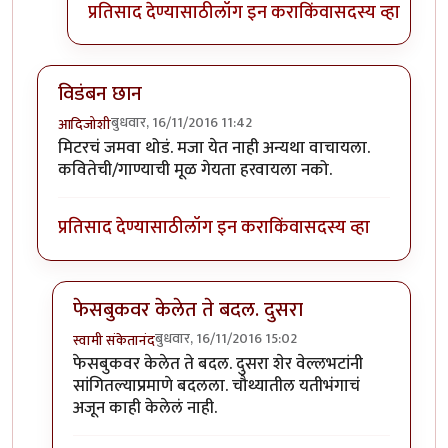
प्रतिसाद देण्यासाठी
लॉग इन करा
किंवा
सदस्य व्हा
विडंबन छान
बुधवार, 16/11/2016 11:42
आदिजोशी
मिटरचं जमवा थोडं. मजा येत नाही अन्यथा वाचायला.
कवितेची/गाण्याची मूळ गेयता हरवायला नको.
प्रतिसाद देण्यासाठी
लॉग इन करा
किंवा
सदस्य व्हा
फेसबुकवर केलेत ते बदल. दुसरा
बुधवार, 16/11/2016 15:02
स्वामी संकेतानंद
In reply to
विडंबन छान
by
आदिजोशी
फेसबुकवर केलेत ते बदल. दुसरा शेर वेल्लभटांनी
सांगितल्याप्रमाणे बदलला. चौथ्यातील यतीभंगाचं
अजून काही केलेलं नाही.