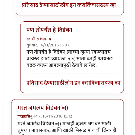
प्रतिसाद देण्यासाठी
लॉग इन करा
किंवा
सदस्य व्हा
पण तोपर्यंत हे विडंबन
स्वामी संकेतानंद
बुधवार, 16/11/2016 15:07
In reply to
फेसबुकवर केलेत ते बदल. दुसरा
by
स्वामी संक
पण तोपर्यंत हे विडंबन त्याच्या जुन्या स्वरूपातच
वायरल झाले च्यायला. :( :( आता काही फायनल
बदल करून आपल्यापुरते ठेवावे लागेल.
प्रतिसाद देण्यासाठी
लॉग इन करा
किंवा
सदस्य व्हा
मस्तं जमलंय विडंबन =))
बुधवार, 16/11/2016 15:12
पद्मावति
मस्तं जमलंय विडंबन =)) मलाही व्हतस अप वर आली
तुमच्या नावासकट आणि खाली मिसळ पाव ची लिंक ही