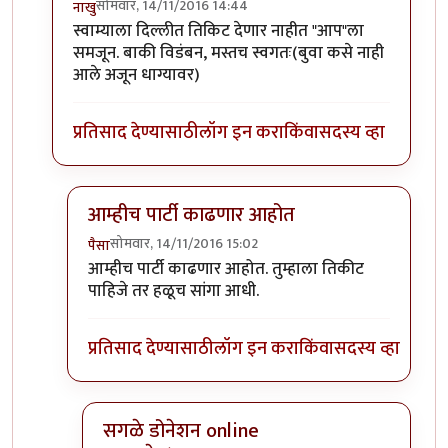
सोमवार, 14/11/2016 14:44
नाखु
In reply to
असंवेदनाशील
by
पैसा
स्वाम्याला दिल्लीत तिकिट देणार नाहीत "आप"ला
समजून. बाकी विडंबन, मस्तच स्वगतः(बुवा कसे नाही
आले अजून धाग्यावर)
प्रतिसाद देण्यासाठी
लॉग इन करा
किंवा
सदस्य व्हा
आम्हीच पार्टी काढणार आहोत
सोमवार, 14/11/2016 15:02
पैसा
In reply to
त्यामुळेच
by
नाखु
आम्हीच पार्टी काढणार आहोत. तुम्हाला तिकीट
पाहिजे तर हळूच सांगा आधी.
प्रतिसाद देण्यासाठी
लॉग इन करा
किंवा
सदस्य व्हा
सगळे डोनेशन online