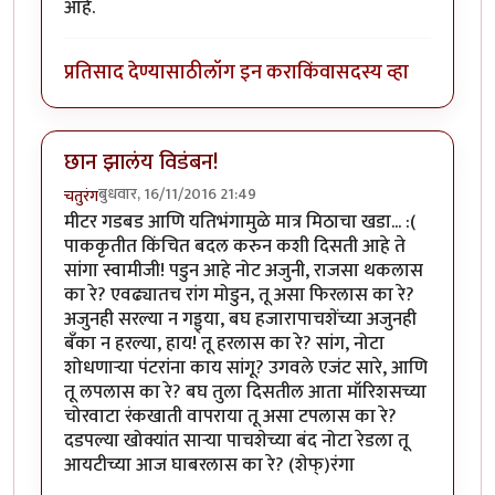
आहे.
प्रतिसाद देण्यासाठी
लॉग इन करा
किंवा
सदस्य व्हा
छान झालंय विडंबन!
बुधवार, 16/11/2016 21:49
चतुरंग
मीटर गडबड आणि यतिभंगामुळे मात्र मिठाचा खडा... :(
पाककृतीत किंचित बदल करुन कशी दिसती आहे ते
सांगा स्वामीजी! पडुन आहे नोट अजुनी, राजसा थकलास
का रे? एवढ्यातच रांग मोडुन, तू असा फिरलास का रे?
अजुनही सरल्या न गड्ड्या, बघ हजारापाचशेंच्या अजुनही
बँका न हरल्या, हाय! तू हरलास का रे? सांग, नोटा
शोधणाऱ्या पंटरांना काय सांगू? उगवले एजंट सारे, आणि
तू लपलास का रे? बघ तुला दिसतील आता मॉरिशसच्या
चोरवाटा रंकखाती वापराया तू असा टपलास का रे?
दडपल्या खोक्यांत साऱ्या पाचशेच्या बंद नोटा रेडला तू
आयटीच्या आज घाबरलास का रे? (शेफ्)रंगा