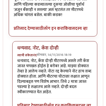
आणि पहिल्या कडव्यातल्या दुसर्‍या ओळीचा पूर्वार्ध
'अजुन बँकाही न सरल्या' असं म्हटलंत तर मीटरमधे
अधिक चांगलं बसेल. बाकी कडक!
प्रतिसाद देण्यासाठी
लॉग इन करा
किंवा
सदस्य व्हा
धन्यवाद. नोट, कॅश दोन्ही
सोमवार, 14/11/2016 18:19
स्वामी संकेतानंद
In reply to
विडंबन एक्क्क नंबर झालंय!
by
वेल्लाभट
धन्यवाद. नोट, कॅश दोन्ही मीटरमध्ये असले तरी कॅश
जास्त चपखल होईल हे बरोबर आहे. माझ्या डोक्यात
तेव्हा हे आलेच नव्हते. नोटा रद्द केल्याने नोट हाच शब्द
डोक्यात होता. आणि मीटरचा घोटाळा लक्षात आणून
दिल्याबद्दल पण विशेष आभार. तिथे 2 मात्रा जास्त
पडल्या हे लक्षातच आले नव्हते. दोन्ही बदल
स्वीकारण्यात येत आहेत.
प्रतिसाद देण्यासाठी
लॉग इन करा
किंवा
सदस्य व्हा