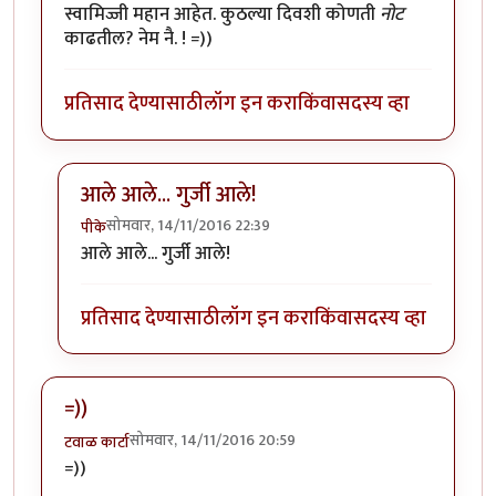
स्वामिज्जी महान आहेत. कुठल्या दिवशी कोणती
नोट
काढतील? नेम नै. ! =))
प्रतिसाद देण्यासाठी
लॉग इन करा
किंवा
सदस्य व्हा
आले आले... गुर्जी आले!
सोमवार, 14/11/2016 22:39
पीके
In reply to
स्वामिज्जी महान आहेत.
by
अत्रुप्त आत्मा
आले आले... गुर्जी आले!
प्रतिसाद देण्यासाठी
लॉग इन करा
किंवा
सदस्य व्हा
=))
सोमवार, 14/11/2016 20:59
टवाळ कार्टा
=))