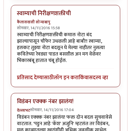
स्वाम्याची निरीक्षणशक्तीची
कैलासवासी सोन्याबापु
सोमवार, 14/11/2016 15:58
स्वाम्याची निरीक्षणशक्तीची कमाल नोटा बंद
झाल्यापासून चौफेर उधळली आहे बाबौ!! स्वाम्या,
हलकट तुझ्या नोटा बदलून घे मेल्या नाहीतर नुसत्या
कवितेच्या रेवड्या पाडत बसशील अन मग वेळेवर
भिकारबंबू हातात चंबू होईल.
प्रतिसाद देण्यासाठी
लॉग इन करा
किंवा
सदस्य व्हा
विडंबन एक्क्क नंबर झालंय!
सोमवार, 14/11/2016 17:04
वेल्लाभट
विडंबन एक्क्क नंबर झालंय! फक्त दोन बदल सुचवावेसे
वाटतात. 'पडुन आहे 'कॅश' अजुनि' म्हटलंत तर विडंबन,
मूळ काव्यातल्या स्वरांशीही अधिक जवळीक साधेल.