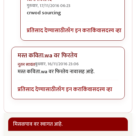
गुरुवार, 17/11/2016 06:23
In reply to
रंकखाती वापराया तू असा टपलास
by
स्वामी स
crwod sourcing
प्रतिसाद देण्यासाठी
लॉग इन करा
किंवा
सदस्य व्हा
मस्त कविता.wa वर फिरतेय
बुधवार, 16/11/2016 23:06
नूतन सावंत
मस्त कविता.wa वर फिरतेय नावासह आहे.
प्रतिसाद देण्यासाठी
लॉग इन करा
किंवा
सदस्य व्हा
मिसळपाव वर स्वागत आहे.