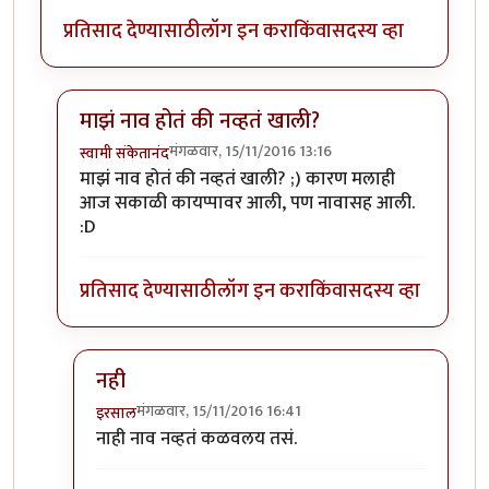
प्रतिसाद देण्यासाठी
लॉग इन करा
किंवा
सदस्य व्हा
माझं नाव होतं की नव्हतं खाली?
मंगळवार, 15/11/2016 13:16
स्वामी संकेतानंद
In reply to
स्वामु
by
इरसाल
माझं नाव होतं की नव्हतं खाली? ;) कारण मलाही
आज सकाळी कायप्पावर आली, पण नावासह आली.
:D
प्रतिसाद देण्यासाठी
लॉग इन करा
किंवा
सदस्य व्हा
नही
मंगळवार, 15/11/2016 16:41
इरसाल
In reply to
माझं नाव होतं की नव्हतं खाली?
by
स्वामी संके
नाही नाव नव्हतं कळवलय तसं.