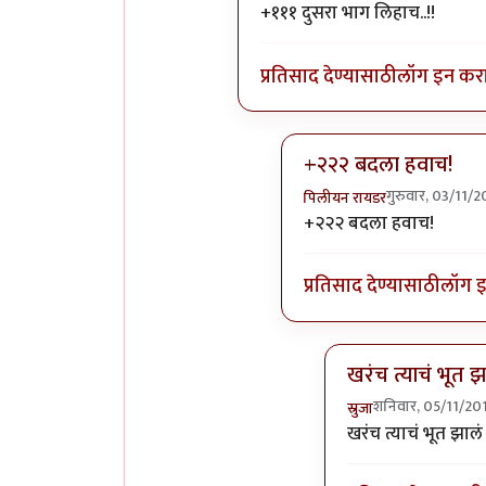
In reply to
नक्कीच
by
नाखु
+१११ दुसरा भाग लिहाच..!!
प्रतिसाद देण्यासाठी
लॉग इन कर
+२२२ बदला हवाच!
गुरुवार, 03/11/
पिलीयन रायडर
In reply to
+१११ दुसरा भा
+२२२ बदला हवाच!
प्रतिसाद देण्यासाठी
लॉग 
खरंच त्याचं भूत 
शनिवार, 05/11/20
स्रुजा
In reply to
+२२२ ब
खरंच त्याचं भूत झाल