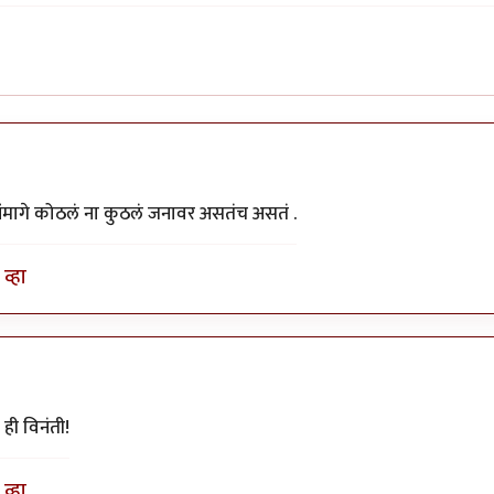
ंमागे कोठलं ना कुठलं जनावर असतंच असतं .
व्हा
ही विनंती!
व्हा