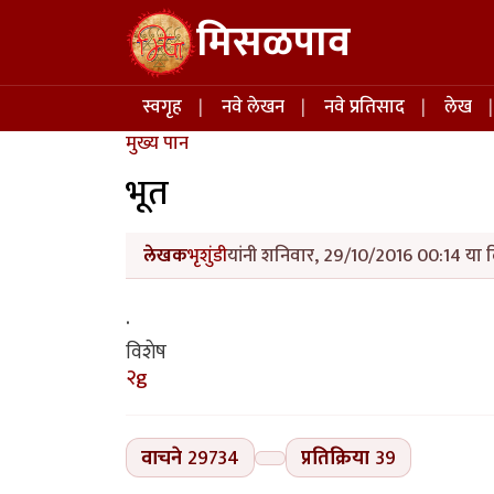
Skip to main content
मिसळपाव
Main navigation
स्वगृह
नवे लेखन
नवे प्रतिसाद
लेख
मुख्य पान
भूत
लेखक
भृशुंडी
यांनी शनिवार, 29/10/2016 00:14 या द
.
विशेष
२g
वाचने
29734
प्रतिक्रिया
39