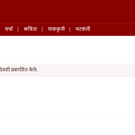
चर्चा
कविता
पाककृती
भटकंती
िवशी प्रकाशित केले.