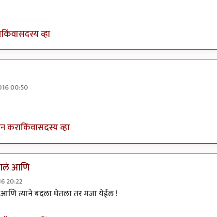
ा
किंवा
सदस्य व्हा
2016 00:50
ग लिहाच..!!
by
मोदक
इन करा
किंवा
सदस्य व्हा
झालं आणि
16 20:22
दला हवाच!
by
पिलीयन रायडर
ं आणि त्याने बदला घेतला तर मजा येईल !