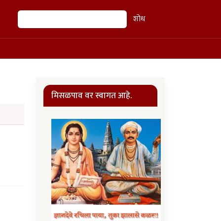
शोध
शोध
मिसळपाव वर स्वागत आहे.