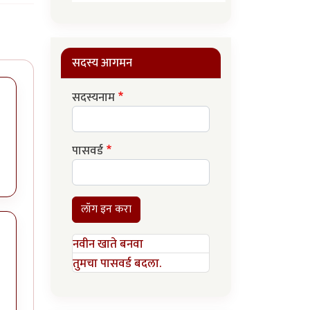
सदस्य आगमन
सदस्यनाम
पासवर्ड
लॉग इन करा
नवीन खाते बनवा
तुमचा पासवर्ड बदला.