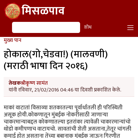
Skip to main content
मिसळपाव
शोध
शोध
मुख्य पान
होकाल(गो,चेडवा!) (मालवणी)
(मराठी भाषा दिन २०१६)
लेखक
श्रीकृष्ण सामंत
यांनी रविवार, 21/02/2016 04:46 या दिवशी प्रकाशित केले.
माकां वाटातां विसाव्या शतकातल्या पूर्वार्धातली ही परिस्थिती
असूक होयी.कोकणातून मुंबईक नोकरीसाठी जाणार्‍या
चाकरमान्याबद्दल कोकणातल्या इतरांका त्यावेळी चाकारमान्यांचो
थोडो कमीपणाच वाटायचो. सावतांची शेती असताना,तेतूर चांगली
कमाई होत असताना तेंच्या बबानाक मुंबईक जाऊन गिरणीत