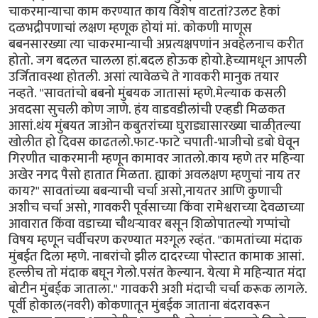
चाकरमान्याचा काम करण्यात काय विशेष वाटतां?उलट हेकां
दळभद्रीपणाचां लक्षण म्हणूक होयां मां. कोकणी माणूस
बबनसारख्या त्या चाकरमान्याची अप्रत्यक्षपणांन अवहेलनाच करीत
होतो. जग बदलत चालला हां.बदल होऊक होयो.हेच्यामधून आपली
उर्जितावस्था होतली. असां त्यावेळचे ते गावकरी मानुक तयार
नव्हते. "सावतांचो बबनो मुंबयक जातासां म्हणे.मेल्याक कसली
अवदसा सुचली कोण जाणे. हंय वाडवडीलांची एव्हडी मिळकत
आसां.थंय मुंबयत जाओन कबुतरांच्या घुराड्यासारख्या चाळी्तल्या
खोलीत हो दिवस काढतलो.फाट-फाटे चपाती-भाजीचो डबो घेवून
गिरणीत चाकरमानी म्हणून कामावर जातलो.काय म्हणे तर महिन्या
अखेर नगद पैसो हातात मिळता. ह्याकां अवलक्षण म्हणुचां नाय तर
काय?" सावतांच्या बबन्याची चर्चा असो,नायतर आणि कुणाची
अशीच चर्चा असो, गावकरी पूर्वसाच्या किंवा रामेश्वराच्या देवळाच्या
आवारात किंवा वडाच्या चौथर्‍यावर बसून शिळोपातल्यो गप्पांचो
विषय म्हणून चर्वीचरण करण्यात मश्गूल रव्हंत. "कामतांच्या मंदाक
मुंबईत दिला म्हणे. नाबरांचो झील दादरच्या पोस्टात कामाक आसां.
हल्लीच तो मंदाक बघून गेलो.पसंत केल्यान. येत्या मे महिन्यात मंदा
बोटीन मुंबईक जाताला." गावकरी अशी मंदाची चर्चा करूक लागले.
पूर्वी होकाल(नवरी) कोकणातून मुंबईक जाताना बंदरावरून