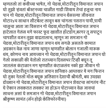
म्हणतलो तां कवीच्या भाषेत, गो चेडवा,मोटारीतून विमानात जपान
घो तुझो र्‍हंवतां बॉस्टनच्या चाळीत गाडी शिवाय तेचां हलूचा नाय
पान गो चेडवा,मोटारीतून विमानात जपान थैसरल्या जीवनात
मोटारsच साधान सीटबेल्ट लावून बस चांगला पसरान पायी,पायी
चालूचा आता जा विसरान गो चेडवा,मोटारीतून विमानात जपान
हाटेलात गेलंस मगे फास्ट फूड खाशीत हॉटडॉग,बरगर तू सपाटून
चापशीत वजन तुझा वाढतालाच, म्हणून जा समजान गो
चेडवा,मोटारीतून विमानात जपान थंय सगळे असतले कामात
अडकान वेळ नाय जाणा म्हणून म्हणशीत बोलान गजाली मारूक
थंय, कोणच नाय आयच्यान गो चेडवा,मोटारीतून विमानात जपान घो
गेलो सकाळी की येतोलो रातच्यान दिवसभर टिव्ही बघून तू
जातलंस कंटाळान मग म्हणशीत कंटाळलंय नको ह्या जीवान गो
चेडवा,मोटारीतून विमानात जपान शनिवार-आय्तवार ये मग फिरान
घो तुका नेतलो मॉल बघूक अलिशान देशाची श्रीमंती, बघ उघड्या
डोळ्यान गो चेडवा,मोटारीतून विमानात जपान शेवटचा सांगतंय नीट
घे ऐकान लवकरात लवकर जा होऊन पोटाच्यान वेळ जावचां
साधन! असां घे समजान गो चेडवा,मोटारीतून विमानात जपान
श्रीकृष्ण सामंत (सॅन होझे कॅलिफोरनीया)