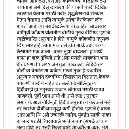
चांगला आहे लेख, पण असे कोंकणच्या बोलींतले लेख
वाचताना असे दिसू लागलेय की या सर्व बोली लिखित
स्वरूपात येताना मराठी नवीन शुद्धलेखनाचे संस्कार
घेऊन येतायत आणि त्यामुळे त्यांचा वेगळेपणा लोप
पावतो आहे. त्या मराठीळलेल्या वाटताहेत. साठसत्तर
वर्षांपूर्वी कोंकण प्रांतातील बोलींचे मुख्य वैशिष्ट्य म्हणजे
स्पष्टोच्चारित अनुस्वार हे होते. यामुळे कोंकणीत नपुंसक
लिंग स्पष्ट होई. आता मात्र तसे होत नाही. उदा. वरच्या
लेखातले एक वाक्य : वजन तुझा वाढतला. ह्यामध्ये
वजन हा शब्द पुंलिंगी आहे असा मराठी भाषकांना भास
होतो. पण तेच जर 'वजन तुजां वाढतलां' लिहिले तर
बोलीचा वेगळेपणा कळेल. माकां तुकां हे उच्चारित
अनुस्वार जयवंत दळवींच्या लिखाणात दिसतात. केवळ
कोंकणी बोलीच नव्हेत तर अलीकडे बॉलिवुड्च्या
हिंदीवरही हा अनुस्वार-उच्चार-लोपाचा मराठी प्रभाव
जाणवतो. पूर्वी 'आप आयीं थीं' असे स्पष्ट अनुस्वार
असायचे. आज बॉलिवुडी हिंदीत अनुस्वारच गेले असे नव्हे
तर स्वरांचा दीर्घोच्चारसुद्धा कमी होतोय. म्हणजे हे वाक्य
'आप आयि थि' असे उच्चारले जातेय. मुंबईत साकी नाका
हा शब्द मराठी रिक्शावाले 'सकिनाका' (सगळे उच्चार
अल्प दीर्घ) तर उत्तरी रिक्शावाले साsकीsनाsकाs असे