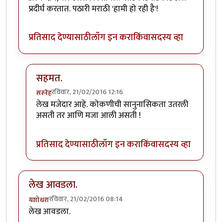
प्रदीर्घ करतात. पठारी मराठी 'हामी हो रही है'!
प्रतिसाद देण्यासाठी
लॉग इन करा
किंवा
सदस्य व्हा
सहमत.
रविवार, 21/02/2016 12:16
सस्नेह
In reply to
चांगला, पण
by
राही
लेख मजेदार आहे. कोकणीची सानुनासिकता उतरली
असती तर आणि मजा आली असती !
प्रतिसाद देण्यासाठी
लॉग इन करा
किंवा
सदस्य व्हा
लेख आवडला.
रविवार, 21/02/2016 08:14
यशोधरा
लेख आवडला.