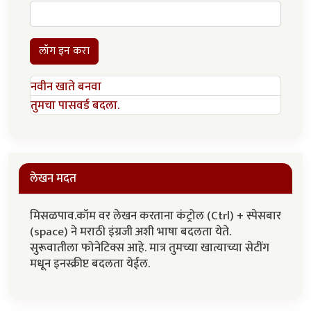
लॉग इन करा
नवीन खाते बनवा
तुमचा पासवर्ड बदला.
लेखन मदत
मिसळपाव.कॉम वर लेखन करताना कंट्रोल (Ctrl) + स्पेसबार
(space) ने मराठी इंग्रजी अशी भाषा बदलता येते.
सुरूवातीला फोनेटिक्स आहे. मात्र तुमच्या खात्याच्या सेटींग
मधून इनस्क्रीप्ट बदलता येईल.