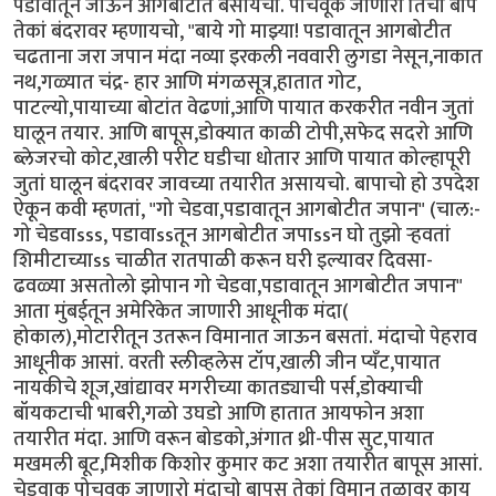
पडावातून जाऊन आगबोटीत बसायची. पोचवूंक जाणारो तिचो बाप
तेकां बंदरावर म्हणायचो, "बाये गो माझ्या! पडावातून आगबोटीत
चढताना जरा जपान मंदा नव्या इरकली नववारी लुगडा नेसून,नाकात
नथ,गळ्यात चंद्र- हार आणि मंगळसूत्र,हातात गोट,
पाटल्यो,पायाच्या बोटांत वेढणां,आणि पायात करकरीत नवीन जुतां
घालून तयार. आणि बापूस,डोक्यात काळी टोपी,सफेद सदरो आणि
ब्लेजरचो कोट,खाली परीट घडीचा धोतार आणि पायात कोल्हापूरी
जुतां घालून बंदरावर जावच्या तयारीत असायचो. बापाचो हो उपदेश
ऐकून कवी म्हणतां, "गो चेडवा,पडावातून आगबोटीत जपान" (चाल:-
गो चेडवाsss, पडावाssतून आगबोटीत जपाssन घो तुझो र्‍हवतां
शिमीटाच्याss चाळीत रातपाळी करून घरी इल्यावर दिवसा-
ढवळ्या असतोलो झोपान गो चेडवा,पडावातून आगबोटीत जपान"
आता मुंबईतून अमेरिकेत जाणारी आधूनीक मंदा(
होकाल),मोटारीतून उतरून विमानात जाऊन बसतां. मंदाचो पेहराव
आधूनीक आसां. वरती स्लीव्हलेस टॉप,खाली जीन प्यॅंट,पायात
नायकीचे शूज,खांद्यावर मगरीच्या कातड्याची पर्स,डोक्याची
बॉयकटाची भाबरी,गळो उघडो आणि हातात आयफोन अशा
तयारीत मंदा. आणि वरून बोडको,अंगात थ्री-पीस सुट,पायात
मखमली बूट,मिशीक किशोर कुमार कट अशा तयारीत बापूस आसां.
चेडवाक पोचवूक जाणारो मंदाचो बापूस तेकां विमान तळावर काय