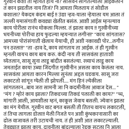
गुरवीन कशी ती म्हायत हाय ना? सासवंन सांगतल्याला आईकलान
तं कान झडतील नाय तिजं? नि आयता मिलताय तं सोडील
कशाला? येकदम कंडम बाई !! उंद्या न्हव-याला न्हेयाला यम आला तं
जल्ली यमासंगाती कवड्या खेलीत बसंल. आशी आईस म्हनल्याव
काय पोरीला रानंच मोकला मिल्ला. तं झाला काय !! गुरवीनीच्या
भयनीच्या पोरीचा हाय फुडल्या म्हयन्यात लगीन!!" "काय सांगतास?
आमच्या पोरांसंगाती खेलाय येयाची, ही अशी नकावडी पोर…लगीन
पन ठरला!!" "ता -हाव दे, काय सांगताय ता आईक. तं ही गुरवीन
म्हनली वायच काय बाय करु. कंदी नाय ती सासवंला हाताशी
घ्येतलान, सासू सुना लाडू बांदीत बसलंल्या. रव्याचं लाडू काय
जमताईत काय! उब्या जिंदगीत गुरवीनीन असला काय केलंला नाय.
सासवंला आयता कारन मिल्ला सुनंला अद्दल घडवाय. सासू जरा
लकाटतो सांगून ग्येली ती झोपली…. मंग हिनं ल्येकीला
सांगतलान…बाय जरा सामनी जा नि कदमीनीला आवाज देस… "
"मंग ? म्होरं काय झाला? तिकडच्या तिकडं पलाली का काय?" "च्च,
मांगारी आली, आयशीला म्हनं, काकूस जेवाय बसली. ज्येवान झाला
का मंग येयील. गुरवीन वाट बगत बसली ती तितच वायच लकाटली,
तं तिचा लागला डोला!! मेली निजते पन अशी कुंभकरनासारी का
ढोल वाजावलं तरी उटायची नाय. तं ही अशी आत लकाटल्याली.
तेवड्यात झाला काय, दावनीला बांदल्याला रेडकू सुटला नि आला