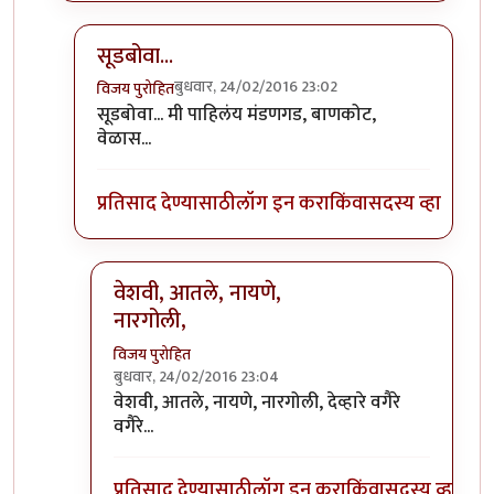
सूडबोवा...
बुधवार, 24/02/2016 23:02
विजय पुरोहित
In reply to
होय, मंडणगड आणि आसपासचे
by
सूड
सूडबोवा... मी पाहिलंय मंडणगड, बाणकोट,
वेळास...
प्रतिसाद देण्यासाठी
लॉग इन करा
किंवा
सदस्य व्हा
वेशवी, आतले, नायणे,
नारगोली,
विजय पुरोहित
बुधवार, 24/02/2016 23:04
In reply to
सूडबोवा...
by
विजय पुरोहित
वेशवी, आतले, नायणे, नारगोली, देव्हारे वगैरे
वगैरे...
प्रतिसाद देण्यासाठी
लॉग इन करा
किंवा
सदस्य व्हा