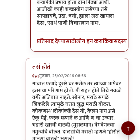
बर्‍यापैकी प्रभाव होता दोन पिढ्या आधी.
आजोळी काही शब्दप्रयोग जसेच्या तसे
सापडायचे, उदा. 'बयो, ह्याला जरा खायला
देस
', 'साधं पाणी विचार
लान
नाय'.
प्रतिसाद देण्यासाठी
लॉग इन करा
किंवा
सदस्य व्हा
तसं होतं
गुरुवार, 25/02/2016 08:56
पैसा
In reply to
जातीबरोबरच सांगायचं तर हीच
by
सूड
गावात एखादे दुसरे घर असेल तर त्यांच्या भाषेवर
इतरांचा परिणाम होतो. मी राहत होते तिथे गवळी
वगैरे अजिबात नव्हते. सोनार, मराठे सगळे
शिकलेले त्यामुळे घरात शुद्ध मराठी बोलत.
कोकणस्थ लोकांकडे देस गो, केलंन नाय असे
ऐकू येई. फरक म्हणजे ळ आणि ण चा उच्चार.
भंडारी खारवी दालदी (मुसलमान) वेगवेगळ्या
↑
नमुन्यांचे बोलत. दालद्यांची मराठी म्हणजे "होरीत
मानसां वारली" असली!