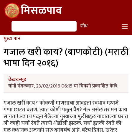
Skip to main content
मिसळपाव
शोध
शोध
मुख्य पान
गजाल खरी काय? (बाणकोटी) (मराठी
भाषा दिन २०१६)
लेखक
सूड
यांनी मंगळवार, 23/02/2016 06:15 या दिवशी प्रकाशित केले.
गजाल खरी काय?' कोकणी माणसाचा आवडता स्वभाव म्हणजे
गप्पा छाटत बसणे. त्यात कोणी पळून वैगरे गेलं असेल तर मग काय
सांगता! अशाच पळून गेलेल्या गुरवाच्या मुलीबद्दल गावातल्या घरात
जी काही चर्चा रंगते त्याची थोडीशी झलक. चर्चा इतकी रंगते की
मूळ कथानक अजूनही सुरु व्हायचंच आहे. बरेच दिवस, खरंतर