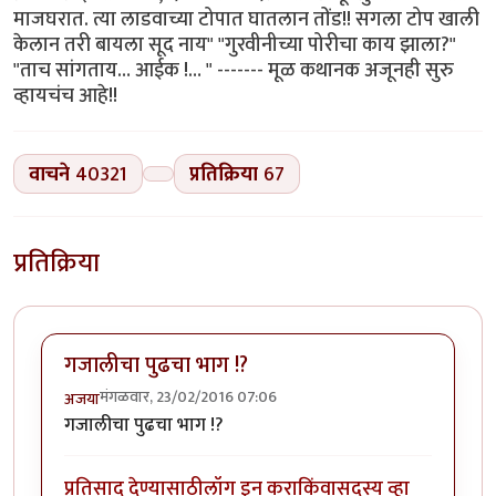
माजघरात. त्या लाडवाच्या टोपात घातलान तोंड!! सगला टोप खाली
केलान तरी बायला सूद नाय" "गुरवीनीच्या पोरीचा काय झाला?"
"ताच सांगताय… आईक !… " ------- मूळ कथानक अजूनही सुरु
व्हायचंच आहे!!
वाचने
40321
प्रतिक्रिया
67
प्रतिक्रिया
गजालीचा पुढचा भाग !?
मंगळवार, 23/02/2016 07:06
अजया
गजालीचा पुढचा भाग !?
प्रतिसाद देण्यासाठी
लॉग इन करा
किंवा
सदस्य व्हा