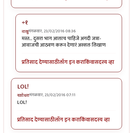
+१
मंगळवार, 23/02/2016 08:36
नाखु
In reply to
गजालीचा पुढचा भाग !?
by
अजया
मस्त... दुसरा भाग आलाच पाहिजे अगदी जत्रा-
आवाजची आठवण करून देणारं अस्सल लिखाण
प्रतिसाद देण्यासाठी
लॉग इन करा
किंवा
सदस्य व्हा
LOL!
मंगळवार, 23/02/2016 07:11
यशोधरा
LOL!
प्रतिसाद देण्यासाठी
लॉग इन करा
किंवा
सदस्य व्हा