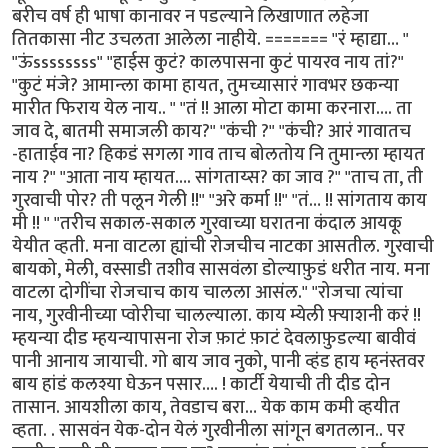
बरीच वर्ष ही भाषा कानावर न पडल्याने लिखाणात लहेजा
तितकासा नीट उचलता आलेला नाहीये. ======= ''रं म्हाद्या… "
"ऊंssssssss" "हाईस कुटं? कालपासना कुटं पायरव नाय तां?"
"कुटं मंजे? आमान्ला कामा हायत, तुमच्यासारं गावभर छकन्या
मारीत फिराय येल नाय.. " "तं !! आला मोटा कामा करनारा…. ता
जाव दे, बातमी समाजली काय?" "कंची ?" "कंची? आरं गावातच
-हाताईव ना? हिकडं सगला गाव ताच बोलतोय नि तुमान्ला म्हायत
नाय ?" "आता नाय म्हायत…. सांगताय्स? का जाव ?" "ताच ता, ती
गुरवाची पोर? ती पलून गेली !!" "अरे कर्मा !!" "तं… !! सांगताय काय
मी !! " "तरीच सकाल-सकाल गुरवाच्या घरातना कंदाल आयकू
येयीत व्हती. मना वाटला ह्यांची रोजचीच नाटका आसतील. गुरवाची
बायको, मेली, वस्साडी तशीव सासवंला डोल्याफ़ुडं धरीत नाय. मना
वाटला दोगींचा रोजचाच काय चालला आसंल." "रोजचा त्यांचा
नाय, गुरवीनीच्या प्वोरीचा चालल्याला. काय म्येली फ़्याशनी करं !!
म्हयन्या दीड म्हयन्यापासना रोज फ़ाटं फ़ाटं देवलाफ़ुडल्या बावीवं
पानी आनाय जायाची. गो बाय जाव नुको, पानी व्हंड हाय म्हनंस्तवर
बाय हांडं कलश्या घेऊन पसार…. ! कार्टी येयाची ती दीड दोन
तासान. आयशीला काय, तेवडाच बरा… येक काम कमी व्हयीत
व्हता. . सासवंन येक-दोन येलं गुरवीनीला सांगून बगतलान.. पर