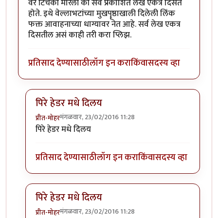
वर टिचकी मारली की सर्व प्रकाशित लेख एकत्र दिसत
होते. इथे वेल्लाभटांच्या मुखपॄष्ठाखाली दिलेली लिंक
फक्त आवाहनाच्या धाग्यावर नेत आहे. सर्व लेख एकत्र
दिसतील असं काही तरी करा प्लिझ.
प्रतिसाद देण्यासाठी
लॉग इन करा
किंवा
सदस्य व्हा
पिरे हेडर मधे दिलय
मंगळवार, 23/02/2016 11:28
प्रीत-मोहर
In reply to
मस्तच लिहीलय!!
by
पिलीयन रायडर
पिरे हेडर मधे दिलय
प्रतिसाद देण्यासाठी
लॉग इन करा
किंवा
सदस्य व्हा
पिरे हेडर मधे दिलय
मंगळवार, 23/02/2016 11:28
प्रीत-मोहर