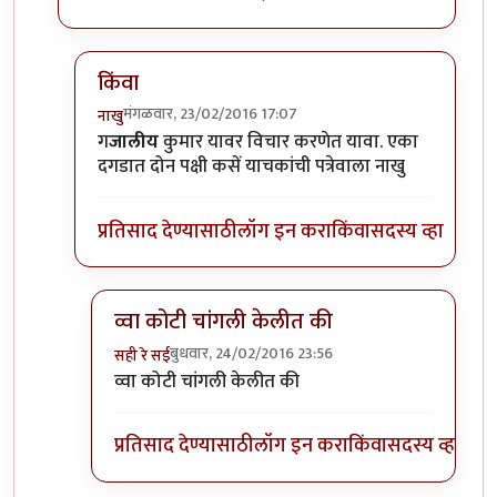
किंवा
मंगळवार, 23/02/2016 17:07
नाखु
In reply to
त्यापेक्षा "गजालीसम्राट" कसे
by
टवाळ कार्टा
ग
जालीय
कुमार यावर विचार करणेत यावा. एका
दगडात दोन पक्षी कसें याचकांची पत्रेवाला नाखु
प्रतिसाद देण्यासाठी
लॉग इन करा
किंवा
सदस्य व्हा
व्वा कोटी चांगली केलीत की
बुधवार, 24/02/2016 23:56
सही रे सई
In reply to
किंवा
by
नाखु
व्वा कोटी चांगली केलीत की
प्रतिसाद देण्यासाठी
लॉग इन करा
किंवा
सदस्य व्हा