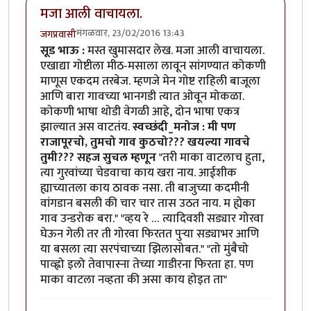
मजा आली वाचायला.
मंगळवार, 23/02/2016 13:43
जगप्रवासी
सूड भाऊ :
मस्त खुमासदार लेख. मजा आली वाचायला.
एखाद्या गोष्टीला मीठ-मसाला लावून सांगण्यात कोकणी
माणूस एकदम तरबेज. म्हणजे मेन गोष्ट राहिली बाजूला
आणि बारा गावच्या भानगडी त्यात ओवून मोकळा.
कोकणी भाषा थोडी वेगळी आहे, दोन भाषा एकत्र
झाल्यात अस वाटतंय.
स्वच्छंदी_मनोज : मी पण
राजापूरचो, तुमचो गाव कुठचो??? खयल्या गावचे
तुमी???
सहज सुचल म्हणून
"तरी माका वाटलाच हुता,
त्या गुरवांच्या चेडवाचा काय खरा नाय. आईशीक
ह्याच्यातला काय ठावक नसा. ती बाजुच्या कदमीनी
वांगडान बसली की चार चार तास उठत नाय. म ह्येका
गाव उन्डरोक बरा." "व्हय रे … त्यादिवशी सड्यार गोरवा
घेऊन गेली तर ती गोरवा फिरतत पुऱ्या सड्याभर आणि
या बसला त्या सरपंचाच्या झिलासोबत." "तो मुंबैचो
पाव्ह्नो इलो तेवापास्ना तेच्या गाडीरना फिरता हा. पण
माका वाटला नव्हता की असा काय होइत ता"