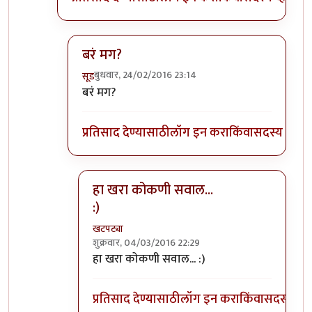
बरं मग?
बुधवार, 24/02/2016 23:14
सूड
In reply to
वेशवी, आतले, नायणे, नारगोली,
by
विजय 
बरं मग?
प्रतिसाद देण्यासाठी
लॉग इन करा
किंवा
सदस्य व्हा
हा खरा कोकणी सवाल...
:)
खटपट्या
शुक्रवार, 04/03/2016 22:29
In reply to
बरं मग?
by
सूड
हा खरा कोकणी सवाल... :)
प्रतिसाद देण्यासाठी
लॉग इन करा
किंवा
सदस्य व्हा