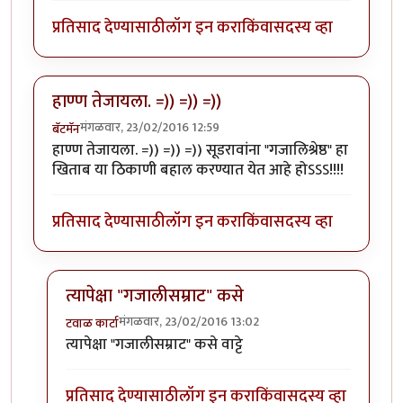
प्रतिसाद देण्यासाठी
लॉग इन करा
किंवा
सदस्य व्हा
हाण्ण तेजायला. =)) =)) =))
मंगळवार, 23/02/2016 12:59
बॅटमॅन
हाण्ण तेजायला. =)) =)) =)) सूडरावांना "गजालिश्रेष्ठ" हा
खिताब या ठिकाणी बहाल करण्यात येत आहे होऽऽऽ!!!!
प्रतिसाद देण्यासाठी
लॉग इन करा
किंवा
सदस्य व्हा
त्यापेक्षा "गजालीसम्राट" कसे
मंगळवार, 23/02/2016 13:02
टवाळ कार्टा
In reply to
हाण्ण तेजायला. =)) =)) =))
by
बॅटमॅन
त्यापेक्षा "गजालीसम्राट" कसे वाट्टे
प्रतिसाद देण्यासाठी
लॉग इन करा
किंवा
सदस्य व्हा