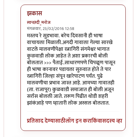
झकास
स्वच्छंदी_मनोज
मंगळवार, 23/02/2016 12:58
In reply to
मालवणीपेक्षा
by
पैसा
मस्तच रे सुडभावा. बरेच दिवसानी ही भाषा
वाचायला मिळाली..अगदी गावाला गेल्या सारखे
वाटले मालवणीपेक्षा रत्नागिरी संगमेश्वर भागात
कुळवाडी लोक आहेत ते अशा प्रकारची बोली
बोलतात >>> पैताई..साधारणपणे चिपळूण पासून
ही भाषा कानावर पडायला सुरुवात होते ते पार
रत्नागिरी जिल्हा संपून खारेपाटण पर्यंत. पुढे
मालवणीचा प्रभाव जास्त आहे. आमच्या गावातही
(ता. राजापूर) कुळवाडी समाजात ही बोली अजून
सर्रास बोलली जाते. तरूण पिढीत थोडी शहरी
झांकंआहे पण म्हातारी लोक अस्सल बोलतात.
प्रतिसाद देण्यासाठी
लॉग इन करा
किंवा
सदस्य व्हा