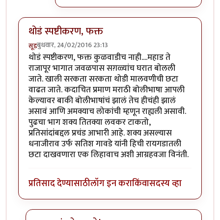
थोडं स्पष्टीकरण, फक्त
बुधवार, 24/02/2016 23:13
सूड
थोडं स्पष्टीकरण, फक्त कुळवाडीच नाही....महाड ते
राजापूर भागात जवळपास सग़ळ्यांच घरात बोलली
जाते. खाली सरकता सरकता थोडी मालवणीची छटा
वाढत जाते. कदाचित प्रमाण मराठी बोलीभाषा आपली
केल्यावर बाकी बोलीभाषांचं झालं तेच हीचंही झालं
असावं आणि अमक्याच लोकांची म्हणून राह्यली असावी.
पुढचा भाग शक्य तितक्या लवकर टाकतो,
प्रतिसांदांबद्दल प्रचंड आभारी आहे. शक्य असल्यास
धनाजीराव उर्फ सतिश गावडे यांनी हिची रायगडातली
छटा दाखवणारा एक लिहावाच अशी आग्रहवजा विनंती.
प्रतिसाद देण्यासाठी
लॉग इन करा
किंवा
सदस्य व्हा