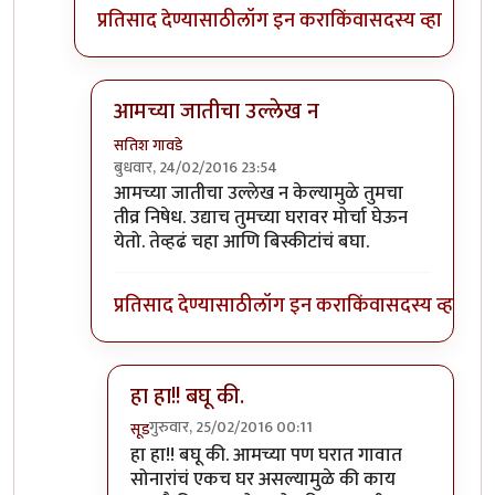
प्रतिसाद देण्यासाठी
लॉग इन करा
किंवा
सदस्य व्हा
आमच्या जातीचा उल्लेख न
सतिश गावडे
बुधवार, 24/02/2016 23:54
In reply to
जातीबरोबरच सांगायचं तर हीच
by
सूड
आमच्या जातीचा उल्लेख न केल्यामुळे तुमचा
तीव्र निषेध. उद्याच तुमच्या घरावर मोर्चा घेऊन
येतो. तेव्हढं चहा आणि बिस्कीटांचं बघा.
प्रतिसाद देण्यासाठी
लॉग इन करा
किंवा
सदस्य व्हा
हा हा!! बघू की.
गुरुवार, 25/02/2016 00:11
सूड
In reply to
आमच्या जातीचा उल्लेख न
by
सतिश गावड
हा हा!! बघू की. आमच्या पण घरात गावात
सोनारांचं एकच घर असल्यामुळे की काय