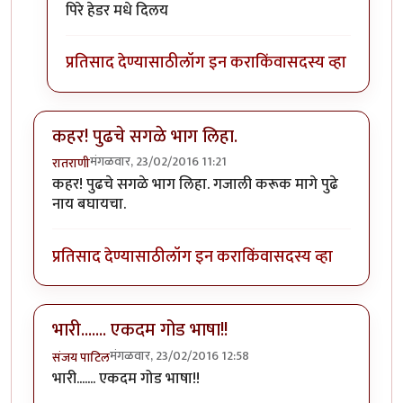
In reply to
मस्तच लिहीलय!!
by
पिलीयन रायडर
पिरे हेडर मधे दिलय
प्रतिसाद देण्यासाठी
लॉग इन करा
किंवा
सदस्य व्हा
कहर! पुढचे सगळे भाग लिहा.
मंगळवार, 23/02/2016 11:21
रातराणी
कहर! पुढचे सगळे भाग लिहा. गजाली करूक मागे पुढे
नाय बघायचा.
प्रतिसाद देण्यासाठी
लॉग इन करा
किंवा
सदस्य व्हा
भारी....... एकदम गोड भाषा!!
मंगळवार, 23/02/2016 12:58
संजय पाटिल
भारी....... एकदम गोड भाषा!!