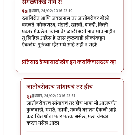
सगळ्यांकडे नाय रे!
बुधवार, 24/02/2016 23:19
पैसा
In reply to
थोडं स्पष्टीकरण, फक्त
by
सूड
रत्नागिरीत आणि जवळपास तर जातीबरोबर बोली
बदलते. कोकणस्थ, भंडारी, खारवी, दाल्दी, कित्ती
प्रकार ऐकलेत. त्यांना वेगळाली अशी नावं मात्र नाहीत.
तू लिहिलं आहेस हे खास कुळवाडी लोकांकडून
ऐकलंय. पुलंच्या म्हैसमधे आहे सही न सही!
प्रतिसाद देण्यासाठी
लॉग इन करा
किंवा
सदस्य व्हा
जातीबरोबरच सांगायचं तर हीच
बुधवार, 24/02/2016 23:51
सूड
In reply to
सगळ्यांकडे नाय रे!
by
पैसा
जातीबरोबरच सांगायचं तर हीच भाषा मी आजपर्यंत
कुळवाडी, मराठे, न्हावी, गवळी घरातनं ऐकली आहे.
कदाचित थोडा फार फरक असेल, मला वेगळा
करता नसेल आला.