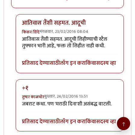
आतिवास तैंशी सहमत. आदूची
मंगळवार, 23/02/2016 08:04
किसन शिंदे
In reply to
झकास
by
आतिवास
आतिवास तैंशी सहमत. आदूची लिहीण्याची स्टैल
तुफ्फान भारी आहे, फक्त तो लिहीत नाही कधी.
प्रतिसाद देण्यासाठी
लॉग इन करा
किंवा
सदस्य व्हा
+१
बुधवार, 24/02/2016 13:51
तुषार काळभोर
In reply to
झकास
by
आतिवास
जबराट कथा. पण 'मराठी दिना'शी असंबद्ध वाटली.
प्रतिसाद देण्यासाठी
लॉग इन करा
किंवा
सदस्य व्हा
↑