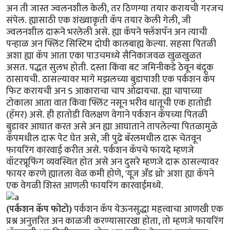
अन ती जास्त ज्वलनशील केली, तर ठिणग्या तयार करायची गरजच
संपेल. ह्यासाठी एक शंख्वाकृती कॅप तयार केली गेली, जी
ज्वलनशील दारूने भरलेली असे. ह्या कॅपने फ्लॅशपॅन अन त्याची
पन्हाळ अन फ्लिंट सिस्टिम दोघी कालबाह्य केल्या. सहसा पितळी
अशा ह्या कॅप आता एका पाउचमध्ये सैनिकाजवळ खुळखुळत
असत. पद्धत सुलभ होती. दस्ता किंवा बट जमिनीकडे ठेवून बंदूक
ठासायची. ठासल्यावर मागे मझलच्या बुडापाशी एक पर्कशन कॅप
फिट करायची अन S आकाराचा चाप ओढायचा. ह्या चापाच्या
टोकाला आता वात किंवा फ्लिंट नसून भरीव धातूची एक हातोडी
(हॅमर) असे. ही हातोडी विलक्षण वेगाने पर्कशन कॅपच्या पितळी
बुडावर आघात करत असे अन ह्या आघाताने तापलेल्या पितळामुळे
कॅपमधील दारू पेट घेत असे, जी पुढे बॅरलमधील दारू चेतवून
फायरिंग कारवाई करीत असे. पर्कशन कॅपचे फायदे म्हणजे
वॉटरप्रूफिंग व्यवस्थित होत असे अन दुसरे म्हणजे दारू ठासल्यावर
फायर करणे ह्यातला वेळ कमी होणे, 'यूज़ अँड थ्रो' अशा ह्या कॅपने
एक वेगळी शिस्त आणली फायरिंग कारवाईमध्ये.
(पर्कशन कॅप फोटो)
पर्कशन कॅप येऊनसुद्धा महत्त्वाचा आणखी एक
प्रश्न अनुत्तरित अन काळजी करण्यासारखा होता, तो म्हणजे फायरिंग