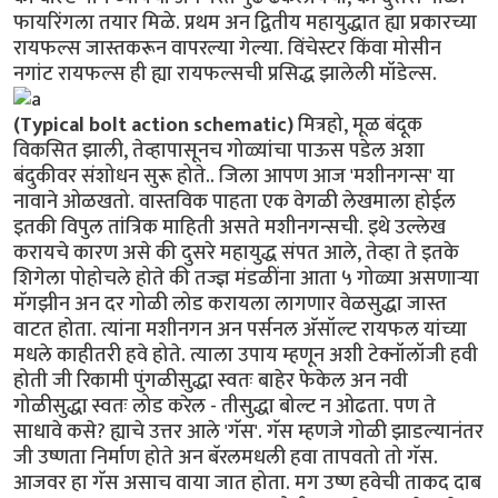
फायरिंगला तयार मिळे. प्रथम अन द्वितीय महायुद्धात ह्या प्रकारच्या
रायफल्स जास्तकरून वापरल्या गेल्या. विंचेस्टर किंवा मोसीन
नगांट रायफल्स ही ह्या रायफल्सची प्रसिद्ध झालेली मॉडेल्स.
(Typical bolt action schematic)
मित्रहो, मूळ बंदूक
विकसित झाली, तेव्हापासूनच गोळ्यांचा पाऊस पडेल अशा
बंदुकीवर संशोधन सुरू होते.. जिला आपण आज 'मशीनगन्स' या
नावाने ओळखतो. वास्तविक पाहता एक वेगळी लेखमाला होईल
इतकी विपुल तांत्रिक माहिती असते मशीनगन्सची. इथे उल्लेख
करायचे कारण असे की दुसरे महायुद्ध संपत आले, तेव्हा ते इतके
शिगेला पोहोचले होते की तज्ज्ञ मंडळींना आता ५ गोळ्या असणार्‍या
मॅगझीन अन दर गोळी लोड करायला लागणार वेळसुद्धा जास्त
वाटत होता. त्यांना मशीनगन अन पर्सनल अ‍ॅसॉल्ट रायफल यांच्या
मधले काहीतरी हवे होते. त्याला उपाय म्हणून अशी टेक्नॉलॉजी हवी
होती जी रिकामी पुंगळीसुद्धा स्वतः बाहेर फेकेल अन नवी
गोळीसुद्धा स्वतः लोड करेल - तीसुद्धा बोल्ट न ओढता. पण ते
साधावे कसे? ह्याचे उत्तर आले 'गॅस'. गॅस म्हणजे गोळी झाडल्यानंतर
जी उष्णता निर्माण होते अन बॅरलमधली हवा तापवतो तो गॅस.
आजवर हा गॅस असाच वाया जात होता. मग उष्ण हवेची ताकद दाब