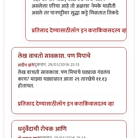
असलेला एरिया आहे तो अक्षरशः नेमके माहीती
असले तर पानपट्टीवर सुद्धा कट्टे मिळतात तिकडे
प्रतिसाद देण्यासाठी
लॉग इन करा
किंवा
सदस्य व्हा
लेख वाचतो सावकाश. पण मिपाचे
शुक्रवार, 29/01/2016 23:13
संदीप डांगे
लेख वाचतो सावकाश. पण मिपाचे घड्याळ गंडलंय
काय? माझ्या घड्याळात आता २९ तारखेचे ११.१३
होतायत.
प्रतिसाद देण्यासाठी
लॉग इन करा
किंवा
सदस्य व्हा
धनुर्वेदाची रोचक आणि
शुक्रवार, 29/01/2016 23:14