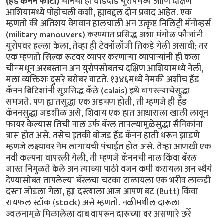
(हँड कॅनन फोटो)
चीनची ही घोडदौड युरोपमध्ये आणि दक्षिण
आशियामध्ये पोहोचली कशी, ह्याबद्दल दोन प्रवाद आहेत. एक
म्हणतो की अतिशय वेगवान हालचाली अन उत्कृष्ट मिलिट्री मॅनोव्हर्स
(military manouvers) करण्यात प्रसिद्ध अशा मंगोल फौजांनी
युरोपवर हल्ला केला, तेव्हा ही टेक्नॉलॉजी तिकडे गेली असावी; तर
एक म्हणतो सिल्क रूटवर व्यापर करणार्‍या व्यापार्‍यांनी ही कला
चीनमधून अरबस्तान अन युरोपसोबतच दक्षिण आशियामध्ये नेली,
मला व्यक्तिशः दुसरे बरोबर वाटते. १३४६मध्ये नेमकी अशीच हँड
कॅनन ब्रिटिशांनी सुप्रसिद्ध कॅले (calais) इथे वापरल्याचेसुद्धा
समजते. पण ह्यातसुद्धा एक अडचण होती, ती म्हणजे ही हँड
कॅननसुद्धा जडशीळ असे, शिवाय एक हात आधाराला खाली लावून
फायर केल्यास तिची नाल उर्फ बॅरल तापल्यामुळेसुद्धा सैनिकांना
त्रास होत असे. तसेच इतकी बोजड हँड कॅनन हाती धरून झाडणे
म्हणजे लक्ष्यावर नेम लागायची पंचाईत होत असे. तेव्हा आणखी एक
नवी कल्पना वापरली गेली, ती म्हणजे कॅननची नाल किंवा बॅरल
जास्त निमुळते केले अन त्याच्या पाठी वजन कमी करायला अन स्थैर्य
देण्यासोबत तापलेल्या बॅरलचा चटका टाळायला एक भरीव लाकडी
दस्ता जोडला गेला, ह्या दस्त्याला आज आपण बट (Butt) किंवा
रायफल स्टॉक (stock) असे म्हणतो. नळीमधील दारूला
ज्वलनामुळे मिळालेला दाब वापरून दारूच्या वर असणारे छर्रे