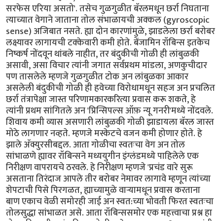
सरफेस एरिया असतो'. तसेच गुळगुळीत बॅरलमधून छर्रा निघताना
त्याच्यात वेगाने जाताना तोल संभाळायची अक्कल (gyroscopic
sense) अजिबात नसते. ह्या दोन कारणांमुळे, झाडलेला छर्रा बरोबर
लक्ष्यावर लागायची टक्केवारी कमी होते. बेंजामिन रॉबिन्स इतकेच
निष्कर्ष नोंदवून थांबले नाहीत, तर बंदुकीची गोळी ही लांबुळकी
असावी, असा विचार त्यांनी जगात सर्वप्रथम मांडला, अणकुचीदार
पण तासलेले म्हणजे गुळगुळीत टोक अन लांबुळका आकार
असलेली बंदुकीची गोळी ही हवेच्या विरोधामधून सहज अन प्रचलित
छर्रा तंत्रापेक्षा जास्त परिणामकारकरित्या प्रवास करू शकते, हे
त्यांनी प्रथम सांगितले अन 'प्रिन्सिपल्स ऑफ़ न्यू गनरी'मध्ये नोंदवले.
शिवाय कमी व्यास असणारी लांबुळकी गोळी झाडायला बॅरल जास्त
मोठे लागणार नव्हते. म्हणजे मस्केटचे वजन कमी होणार होते. हे
झाले अ‍ॅक्युरसीबद्दल. आता गोळीचा स्वतःचा वेग अन तोल
सांभाळणे ह्यावर रॉबिन्सने मध्ययुगीन इंग्लंडमध्ये पाहिलेले एक
निरीक्षण वापरायचे ठरवले. हे निरीक्षण म्हणजे 'प्रचंड वारे सुरू
असताना तिरंदाज आपले तीर बरोबर नेमावर लागावे म्हणून त्यांच्या
शेपटाची पिसे पिरगळत, ह्याच्यामुळे वार्‍यामधून प्रवास करताना
बाण एकाच वेळी समोरही जाई अन स्वत:च्या भोवती फिरत स्वतःचा
तोलसुद्धा सांभाळत असे. आता रॉबिन्ससमोर एक महत्त्वाचा प्रश्न हा