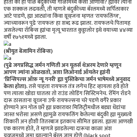
होता की हा पीळ बंदुकीच्या गोळीमध्ये कसा आणावा? ह्यावर त्यांनी
एक शक्कल लढवली, ती म्हणजे बंदुकीच्या बॅरलमध्ये सर्पिलाकार
आटे पाडणे, ह्या आट्यांना किंवा ग्रूव्ह्जना म्हणत 'रायफलिंग्ज',
ज्याच्यावरून पुढे 'रायफल' हा शब्द रूढ झाला. रायफलचे पितामह
असलेल्या रॉबिन्स ह्यांचा मृत्यू भारतात कुड्डालोर इथे वयाच्या ४४व्या
वर्षी १७५१मध्ये झाला.
(श्रीयुत बेंजामिन रॉबिन्स)
(पुढे जगप्रसिद्ध जर्मन गणिती अन यूलर्स थेअरम देणारे म्हणून
आपण ज्यांना ओळखतो, अशा लिओनार्ड ऑयलेर ह्यांनी
'प्रिन्सिपल्स ऑफ़ न्यू गनरी' ह्या पुस्तिकेचा जर्मन भाषेमध्ये अनुवाद
केला होता).
तसे पाहता रायफल तंत्र लगेच हिट व्हायला हवे होते
पण त्याला खोडा घातला तो राउंड लोडिंग सिस्टिमनेच. रॅमिंग रॉडने
दारू ठासताना ग्रूव्जना उर्फ रायफल्सना चरे पडणे वगैरे प्रकार
होण्याने अन गोल छर्रे ह्या प्रकारावर मिलिट्रीमधील बड्या धेंडांचा
जास्त भरोसा असणे ह्यामुळे रायफलिंग केलेल्या बंदुकी ह्या मुख्यत्वे
शिकारी अन हौशी तितरबाज इतकाच सीमित झाला. ह्याला आणखी
एक कारण होते, ते म्हणजे झाडलेल्या दारूचा काळा अंश
ग्रूव्ह्जमध्ये जमा झाल्याने बॅरल जाम होणे (black soot