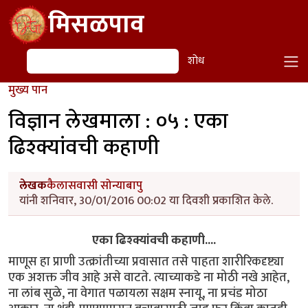
Skip to main content
मिसळपाव
शोध
शोध
मुख्य पान
विज्ञान लेखमाला : ०५ : एका
ढिश्क्यांवची कहाणी
लेखक
कैलासवासी सोन्याबापु
यांनी शनिवार, 30/01/2016 00:02 या दिवशी प्रकाशित केले.
एका ढिश्क्यांवची कहाणी....
माणूस हा प्राणी उत्क्रांतीच्या प्रवासात तसे पाहता शारीरिकदृष्ट्या
एक अशक्त जीव आहे असे वाटते. त्याच्याकडे ना मोठी नखे आहेत,
ना लांब सुळे, ना वेगात पळायला सक्षम स्नायू, ना प्रचंड मोठा