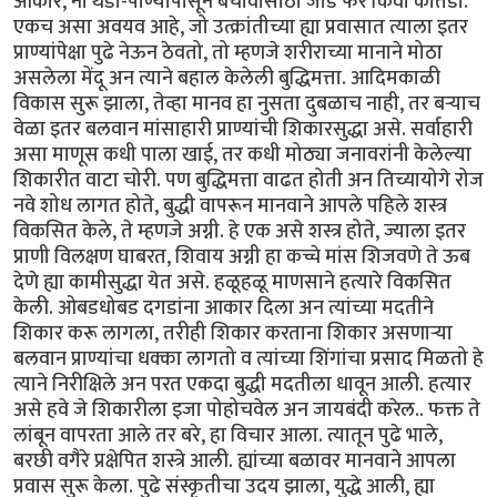
आकार, ना थंडी-पाण्यापासून बचावासाठी जाड फर किंवा कातडी.
एकच असा अवयव आहे, जो उत्क्रांतीच्या ह्या प्रवासात त्याला इतर
प्राण्यांपेक्षा पुढे नेऊन ठेवतो, तो म्हणजे शरीराच्या मानाने मोठा
असलेला मेंदू अन त्याने बहाल केलेली बुद्धिमत्ता. आदिमकाळी
विकास सुरू झाला, तेव्हा मानव हा नुसता दुबळाच नाही, तर बर्‍याच
वेळा इतर बलवान मांसाहारी प्राण्यांची शिकारसुद्धा असे. सर्वाहारी
असा माणूस कधी पाला खाई, तर कधी मोठ्या जनावरांनी केलेल्या
शिकारीत वाटा चोरी. पण बुद्धिमत्ता वाढत होती अन तिच्यायोगे रोज
नवे शोध लागत होते, बुद्धी वापरून मानवाने आपले पहिले शस्त्र
विकसित केले, ते म्हणजे अग्नी. हे एक असे शस्त्र होते, ज्याला इतर
प्राणी विलक्षण घाबरत, शिवाय अग्नी हा कच्चे मांस शिजवणे ते ऊब
देणे ह्या कामीसुद्धा येत असे. हळूहळू माणसाने हत्यारे विकसित
केली. ओबडधोबड दगडांना आकार दिला अन त्यांच्या मदतीने
शिकार करू लागला, तरीही शिकार करताना शिकार असणार्‍या
बलवान प्राण्यांचा धक्का लागतो व त्यांच्या शिंगांचा प्रसाद मिळतो हे
त्याने निरीक्षिले अन परत एकदा बुद्धी मदतीला धावून आली. हत्यार
असे हवे जे शिकारीला इजा पोहोचवेल अन जायबंदी करेल.. फक्त ते
लांबून वापरता आले तर बरे, हा विचार आला. त्यातून पुढे भाले,
बरछी वगैरे प्रक्षेपित शस्त्रे आली. ह्यांच्या बळावर मानवाने आपला
प्रवास सुरू केला. पुढे संस्कृतीचा उदय झाला, युद्धे आली, ह्या