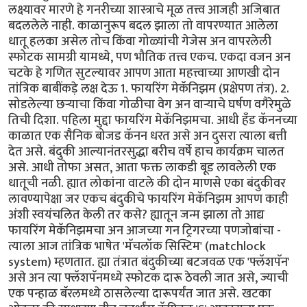
लक्ष्यावर मारणे हे गनरीच्या शास्त्राचे मूळ तत्त्व आजही अजिबात
बदललेले नाही. काळानुरूप बदल झाला तो वापरण्यात आलेला
धातू हलका असेल तोच किंवा गोळ्यांची गेजेस अन वापरलेली
स्फोटक सामग्री यामध्ये, पण भौतिक तत्त्व एकच. एकदा वजन अन
चटके हे गणित सुटल्यावर आपण आता महत्त्वाच्या आणखी दोन
तांत्रिक बाबींकड़े लक्ष देऊ 1. फायरिंग मेकॅनिझम (प्रक्षेपण तंत्र). 2.
सोडलेल्या छर्‍याचा किंवा गोळीचा वेग अन वार्‍याचे घर्षण वगैरेमुळे
तिची दिशा. पहिला मुद्दा फायरिंग मेकॅनिझमचा. आधी हँड कॅननच्या
काळात एक सैनिक बोजड कॅनन धरत असे अन दुसरा त्याला बत्ती
देत असे. बंदुकी आल्यानंतरसुद्धा बरीच वर्षे हाच कार्यक्रम चालत
असे. आधी तोफा असत, आता फक्त लाकडी बूड लावलेली एक
धातूची नळी. ह्यात लोकांना वाटले की दोन माणसे एका बंदुकीवर
लावण्यापेक्षा जर एकच बंदुकीचे फायरिंग मेकॅनिझम आपण काही
अंशी स्वयंचलित केली तर कसे? ह्यातून जन्म झाला तो आद्य
फायरिंग मेकॅनिझमचा अन आजच्या गन ट्रिगरच्या पणजोबांचा -
त्याला आज तांत्रिक भाषेत 'मॅचलॉक सिस्टिम' (matchlock
system) म्हणतात. ह्या तंत्रात बंदुकीच्या बटजवळ एक 'फ्लॅशपॅन'
असे अन त्या फ्लॅशपॅनमध्ये स्फोटक दारू ठेवली जात असे, ज्याची
एक पन्हाळ बॅरलमध्ये ठासलेल्या दारूपर्यंत जात असे. खटका