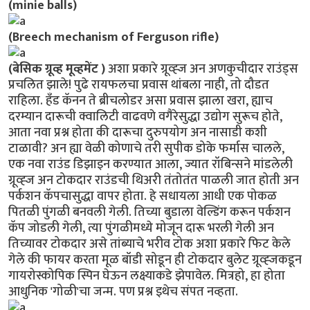
(minie balls)
(Breech mechanism of Ferguson rifle)
(बेसिक ग्रूव्ह मूव्हमेंट )
अशा प्रकारे ग्रूव्ह्ज अन अणकुचीदार राउंड्स
प्रचलित झाले! पुढे रायफलचा प्रवास थांबला नाही, तो दौडत
राहिला. हँड कॅनन ते ब्रीचलोडर असा प्रवास झाला खरा, ह्याच
दरम्यान दारूची क्वालिटी वाढवणे वगैरेसुद्धा उद्योग सुरूच होते,
आता नवा प्रश्न होता की दारूचा दुरुपयोग अन नासाडी कशी
टाळावी? अन ह्या वेळी कोणाचे तरी सुपीक डोके फर्मास चालले,
एक नवा राउंड डिझाइन करण्यात आला, ज्यात रॉबिन्सने मांडलेली
ग्रूव्ह्ज अन टोकदार राउंडची थिअरी तंतोतंत पाळली जात होती अन
पर्कशन कॅपचासुद्धा वापर होता. हे सधायला आधी एक पोकळ
पितळी पुंगळी बनवली गेली. तिच्या बुडाला वेल्डिंग करून पर्कशन
कॅप जोडली गेली, त्या पुंगळीमध्ये मोजून दारू भरली गेली अन
तिच्यावर टोकदार असे तांब्याचे भरीव टोक अशा प्रकारे फिट केले
गेले की फायर करता मूळ बॉडी सोडून ही टोकदार बुलेट ग्रूव्ह्जकडून
गायरोस्कोपिक स्पिन घेऊन लक्ष्याकडे झेपावेल. मित्रहो, हा होता
आधुनिक 'गोळी'चा जन्म. पण प्रश्न इथेच संपत नव्हता.