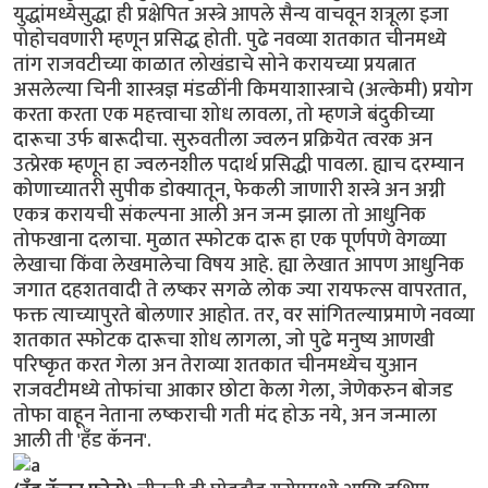
युद्धांमध्येसुद्धा ही प्रक्षेपित अस्त्रे आपले सैन्य वाचवून शत्रूला इजा
पोहोचवणारी म्हणून प्रसिद्ध होती. पुढे नवव्या शतकात चीनमध्ये
तांग राजवटीच्या काळात लोखंडाचे सोने करायच्या प्रयत्नात
असलेल्या चिनी शास्त्रज्ञ मंडळींनी किमयाशास्त्राचे (अल्केमी) प्रयोग
करता करता एक महत्त्वाचा शोध लावला, तो म्हणजे बंदुकीच्या
दारूचा उर्फ बारूदीचा. सुरुवतीला ज्वलन प्रक्रियेत त्वरक अन
उत्प्रेरक म्हणून हा ज्वलनशील पदार्थ प्रसिद्धी पावला. ह्याच दरम्यान
कोणाच्यातरी सुपीक डोक्यातून, फेकली जाणारी शस्त्रे अन अग्नी
एकत्र करायची संकल्पना आली अन जन्म झाला तो आधुनिक
तोफखाना दलाचा. मुळात स्फोटक दारू हा एक पूर्णपणे वेगळ्या
लेखाचा किंवा लेखमालेचा विषय आहे. ह्या लेखात आपण आधुनिक
जगात दहशतवादी ते लष्कर सगळे लोक ज्या रायफल्स वापरतात,
फक्त त्याच्यापुरते बोलणार आहोत. तर, वर सांगितल्याप्रमाणे नवव्या
शतकात स्फोटक दारूचा शोध लागला, जो पुढे मनुष्य आणखी
परिष्कृत करत गेला अन तेराव्या शतकात चीनमध्येच युआन
राजवटीमध्ये तोफांचा आकार छोटा केला गेला, जेणेकरुन बोजड
तोफा वाहून नेताना लष्कराची गती मंद होऊ नये, अन जन्माला
आली ती 'हँड कॅनन'.