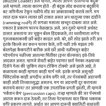
(Muzzle Loader) असे म्हणत, ज्याला आपण 'ठासणीची बंदूक'
असे म्हणतो. त्याला कारण होते - ही बंदूक लोड करताना बंदुकीचे
बट जमिनीला टेकून नळीचे तोंड वर आकाशाकड़े करावे लागे. मग
त्यात दारू भरून त्यावर छर्रे टाकत असत अन धातूच्या एका दांडीने
(ramming rodने) तो सगळा मसाला खच्चून दाबला जात असे.
एकतर हे प्रकरण फारच वेळखाऊ असे. अन दुसरे म्हणजे अर्धवट
ठासत असताना जर चुकून बॅरल हिंदकळले, तर धरतीमाता लगेच
गुरुत्वबलाकरवी छर्रे बाहेर काढत असे. बरे, छर्रे लोड झाले तरी अन
इतके किल्ले सर करुन फायर केले, तरी नळी उर्फ मझल उर्फ
बॅरलपेक्षा कैकपटीने बारीक असे छर्रे आधी नळीमधून बाहेर
पडेपर्यंतच नळीच्या आतल्या भिंतींवर (इनर वॉल्सवर) इथे-तिथे
आदळत असत. म्हणजे शेवटी बाहेर पडणार छर्रा नेमका लक्ष्याच्या
दिशेने गेला की 'लुकिंग लंडन टॉकिंग टोक्यो' असे झाले आहे, ते
कळायला काही म्हणता काही मार्ग नसे. इतके सगळे असूनही
फ्लिंटलॉक काही अगदीच अजेय वगैरे नसे, तर पॅनसंबंधी अडाचणी
काही अंशी तिच्यातसुद्धा असतच. मग या अडचणी दूर करायला
करायचे काय? तर आणखी एक उपतांत्रिक प्रगती झाली, ती म्हणजे
'पर्कशन कॅप' (percussion caps). तज्ज्ञ म्हणाले की जर पॅनमध्ये
आरास करून दारू ठेवली, तर तिला पेटवायला वात किंवा चकमक
वगैरे प्रकरण लागते. अर्थात जर आपण दारूची क्वालिटी सुधारली