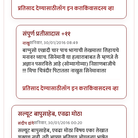
प्रतिसाद देण्यासाठी
लॉग इन करा
किंवा
सदस्य व्हा
संपुर्ण प्रतीसादास +११
शनिवार, 30/01/2016 08:49
नाखु
In reply to
विज्ञान लेखमालेतील लेखांना
by
एस
बाप्पुसो एखादी चार पाच भागाची लेखमाला लिहायचे
मनावर घ्याच. सिनेमानी या हत्याराबाबत लै म्हणजे लै
अज्ञान पसरविले आहे (सोम्यागोम्या) निशाणबाजीचे
!!! मिपा चित्रंदीर पिटातला नाखुस सिनेमावाला
प्रतिसाद देण्यासाठी
लॉग इन करा
किंवा
सदस्य व्हा
सल्यूट बापुसाहेब, एवढा मोठा
शनिवार, 30/01/2016 00:20
संदीप डांगे
सल्यूट बापुसाहेब, एवढा मोठा विषय एका लेखात
शक्यच नाही. तरी आपण अतिशय ओघवत्या भाषेत,