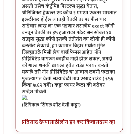
असतो तसेच कंट्रीमेड पिस्टल्स सुद्धा येतात,
ओरिजिनल हेकलर एंड कोच ९ एमएम एकतर भारतात
इललीगल होईल त्यातही घेतली तर पर पीस चार
साडेचार लाख ला एक पडणार तसलीच exact कॉपी
बनवून घेतली तर ३५ हजाराला पडेल अन सोबत १०
राउंड्स सुद्धा कॉपी इतकी तंतोतंत का लोगो ही कॉपी
करतील लेकाचे, ह्या कामात बिहार मधील मुंगेर
जिल्ह्यातले मिस्री लैच वर्ल्ड फेमस आहेत. नॉन
प्रोहिबिटेड वापरुन काहीच नाही होऊ शकत, अगदी
कोणाला धमकी द्यायला हवेत राउंड फायर करतो
म्हणले तरी नॉन प्रोहिबिटेड चा आवाज लवंगी फटाका
फुटल्यागत येतो! अश्यावेळी मात्र एखाद राउंड (५.५६
किंवा ७.६२ वगैरे) कट्टा फायर केला की बरोबर
सन्देश पोचतो.
(टिपिकल सिंगल शॉट देसी कट्टा)
प्रतिसाद देण्यासाठी
लॉग इन करा
किंवा
सदस्य व्हा