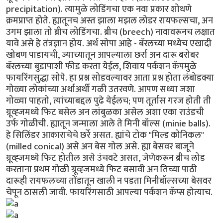
precipitation). त्यामुळे लोडिंगचा एक नवा प्रकार शोधणे
क्रमप्राप्त होते. ह्यातूनच अस्त झाला मझल लोडर रायफल्सचा, अन
उगम झाला तो ब्रीच लोडिंगचा. ब्रीच (breech) नावावरूनच लक्षात
यावे असे हे तंत्रज्ञान होय. अर्थ सोपा आहे - बॅरलच्या मध्येच एखादी
खोबण पाडायची, ज्याच्यातून आपल्याला छर्रा अन दारू बरोबर
बॅरलच्या बुडापाशी फीड करता येईल, शिवाय पर्कशन कॅपमुळे
फायरिंगसुद्धा सोपे. हा प्रश्न सोडवल्यावर आता प्रश्न होता लंबोडक्या
गोळ्या लोकांच्या अर्थाअर्थी गळी उतरवणे. आपण सध्या जशा
गोळ्या पाहतो, त्यांच्याबद्दल पुढे येईलच; पण तूर्तास गरज होती ती
ग्रूव्ह्जमध्ये फिट बसेल अन लांबुळका असेल अशा एका राउंडची
उर्फ गोळीची. ह्यातून जन्माला आले ते मिनी बॉल्स (minie balls).
हे सिलिंडर आकाराचेचे छर्रे असत. ह्यांचे टोक "मिल्ड कोनिकल"
(milled conical) असे अन बेस गोल असे. ह्या बेसवर बाजूने
ग्रूव्ह्जमध्ये फिट होतील असे उंचवटे असत, जेणेकरून ब्रीच लोड
करताना प्रथम गोळी ग्रूव्ह्जमध्ये फिट बसावी अन तिच्या पाठी
दारूही रायफलच्या तोंडातून खाली न पडता मिनीबॉल्सच्या बेसवर
चेपून ठासली जावी. फायरिंगसाठी आपल्या पर्कशन कॅप्स होत्याच.