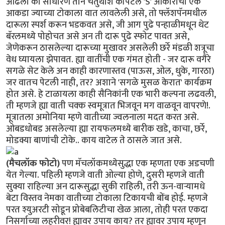
ओढला की साधारण तीन चतुर्थांश कॅपिटल 'S' आकाराचा एक
आकडा ज्याच्या टोकाला वात लावलेली असे, तो फ्लॅशपॅनमधील
दारूला स्पर्श करून भडकवत असे, जी आग पुढे पन्हाळीमधून थेट
बॅरलमध्ये पोहोचत असे अन ती दारू पुढे स्फोट पावत असे,
जेणेकरून ठासलेल्या दारूच्या मुखावर असलेली छर्रे मंडळी शत्रूचा
वेध घ्यायला झेपावत. ह्या वातींची एक गंमत होती - जर दारू वगैरे
सगळे सेट केले अन काही कारणास्तव (पाऊस, ओल, धुके, गारठा)
जर वातच पेटली नाही, तर? अशाने 'सगळे मुसळ केरात' कार्यक्रम
होत असे. हे टाळायला काही सैनिकांनी एक भारी कल्पना लढवली,
ती म्हणजे ह्या वाती चक्क स्वमूत्रात भिजवून मग वाळवून वापरणे!.
मूत्रातला अमोनिया म्हणे वातीच्या ज्वलनाला मदत करत असे.
ओबडधोबड असलेल्या ह्या रायफलमध्ये बारीक खडे, काचा, छर्रे,
मोडक्या बाणांची टोके.. काय वाटेल ते ठासले जात असे.
(मैचलॉक फोटो)
पण मॅचलॉकमध्येसुद्धा एक म्हणता एक अडचणी
येत गेल्या. पहिली म्हणजे वाती ओल्या होणे, दुसरी म्हणजे वाती
सुक्या राहिल्या अन दारूसुद्धा सुकी राहिली, तरी ऊन-वार्‍यामधे
बेटा विस्तव नेमका वातीच्या टोकाला टिकायची बोंब होई. म्हणजे
परत श्युअरटी सोडून प्रोबेबलिटीचा खेळ आला, तोही परत एकदा
निसर्गाच्या लहरीवर! ह्यावर उपाय काय? तर ह्यावर उपाय म्हणून