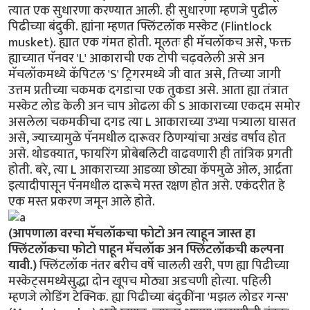
त्यात एक सुधारणा करण्यात आली. ही सुधारणा म्हणजे पुढील
पिढीच्या बंदुकी. ह्यांना म्हणत फ्लिंटलॉक मस्केट (Flintlock
musket). ह्यात एक गंमत होती. मूलतः ही मॅचलॉकच असे, फक्त
ह्याच्यात पॅनवर 'L' आकाराची एक टोपी चढ़वलेली असे अन
मॅचलॉकमध्ये कॅपिटल 'S' ट्रिगरमध्ये जी वात असे, तिच्या जागी
उत्तम प्रतीच्या चकमक दगडाचा एक तुकडा असे. आता ह्या तंत्रात
मस्केट लोड केली अन चाप ओढला की S आकाराच्या एकदम समोर
असलेला चकमकीचा दगड त्या L आकाराच्या उभ्या पत्र्याला घासत
असे, ज्याच्यामुळे पॅनमधील दारूवर ठिणग्यांचा अखंड वर्षाव होत
असे. थोडक्यात, फायरिंग प्रोबेबलिटी वाढवणारी ही तांत्रिक प्रगती
होती. बरे, त्या L आकाराच्या आडव्या छोट्या कॅपमुळे ओल, आर्द्रता
इत्यादीपासून पॅनमधील दारूचे मस्त रक्षण होत असे. एकंदरीत हे
एक मस्त प्रकरण जमून आले होते.
(आपणाला वरचा मॅचलॉकचा फोटो अन त्याहून जास्त हा
फ्लिंटलॉकचा फोटो पाहून मॅचलॉक अन फ्लिंटलॉकची कल्पना
यावी.)
फ्लिंटलॉक नंतर बरीच वर्षे चालली खरी, पण ह्या पिढीच्या
मस्केट्समध्येसुद्धा दोन खूपच मोठ्या अडचणी होत्या. पहिली
म्हणजे लोडिंग टेक्निक. ह्या पिढीच्या बंदुकींना 'मझल लोडर गन्स'