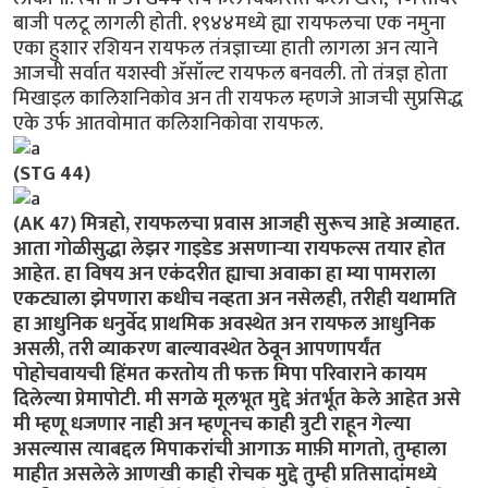
बाजी पलटू लागली होती. १९४४मध्ये ह्या रायफलचा एक नमुना
एका हुशार रशियन रायफल तंत्रज्ञाच्या हाती लागला अन त्याने
आजची सर्वात यशस्वी अ‍ॅसॉल्ट रायफल बनवली. तो तंत्रज्ञ होता
मिखाइल कालिशनिकोव अन ती रायफल म्हणजे आजची सुप्रसिद्ध
एके उर्फ आतवोमात कलिशनिकोवा रायफल.
(STG 44)
(AK 47)
मित्रहो, रायफलचा प्रवास आजही सुरूच आहे अव्याहत.
आता गोळीसुद्धा लेझर गाइडेड असणार्‍या रायफल्स तयार होत
आहेत. हा विषय अन एकंदरीत ह्याचा अवाका हा म्या पामराला
एकट्याला झेपणारा कधीच नव्हता अन नसेलही, तरीही यथामति
हा आधुनिक धनुर्वेद प्राथमिक अवस्थेत अन रायफल आधुनिक
असली, तरी व्याकरण बाल्यावस्थेत ठेवून आपणापर्यंत
पोहोचवायची हिंमत करतोय ती फक्त मिपा परिवाराने कायम
दिलेल्या प्रेमापोटी. मी सगळे मूलभूत मुद्दे अंतर्भूत केले आहेत असे
मी म्हणू धजणार नाही अन म्हणूनच काही त्रुटी राहून गेल्या
असल्यास त्याबद्दल मिपाकरांची आगाऊ माफ़ी मागतो, तुम्हाला
माहीत असलेले आणखी काही रोचक मुद्दे तुम्ही प्रतिसादांमध्ये