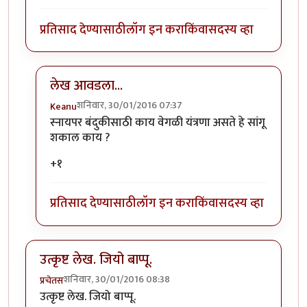
प्रतिसाद देण्यासाठी
लॉग इन करा
किंवा
सदस्य व्हा
लेख आवडला...
शनिवार, 30/01/2016 07:37
Keanu
In reply to
मस्त माहिती
by
Jack_Bauer
स्नायपर बंदुकीसाठी काय वेगळी यंत्रणा असते हे सांगू
शकाल काय ?
+१
प्रतिसाद देण्यासाठी
लॉग इन करा
किंवा
सदस्य व्हा
उत्कृष्ट लेख. जियो बाप्पू.
शनिवार, 30/01/2016 08:38
प्रचेतस
उत्कृष्ट लेख. जियो बाप्पू.