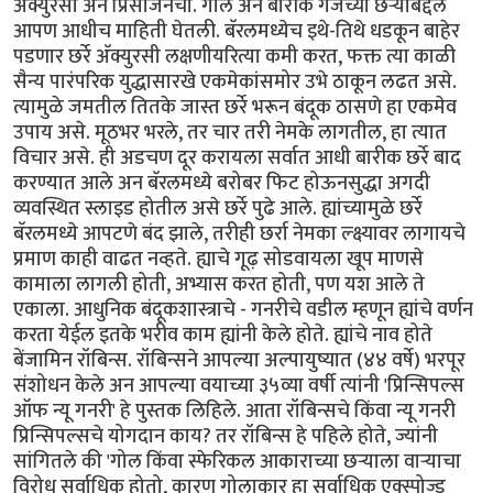
अ‍ॅक्युरसी अन प्रिसीजनचा. गोल अन बारीक गेजच्या छर्‍यांबद्दल
आपण आधीच माहिती घेतली. बॅरलमध्येच इथे-तिथे धडकून बाहेर
पडणार छर्रे अ‍ॅक्युरसी लक्षणीयरित्या कमी करत, फक्त त्या काळी
सैन्य पारंपरिक युद्धासारखे एकमेकांसमोर उभे ठाकून लढत असे.
त्यामुळे जमतील तितके जास्त छर्रे भरून बंदूक ठासणे हा एकमेव
उपाय असे. मूठभर भरले, तर चार तरी नेमके लागतील, हा त्यात
विचार असे. ही अडचण दूर करायला सर्वात आधी बारीक छर्रे बाद
करण्यात आले अन बॅरलमध्ये बरोबर फिट होऊनसुद्धा अगदी
व्यवस्थित स्लाइड होतील असे छर्रे पुढे आले. ह्यांच्यामुळे छर्रे
बॅरलमध्ये आपटणे बंद झाले, तरीही छर्रा नेमका ल्क्ष्यावर लागायचे
प्रमाण काही वाढत नव्हते. ह्याचे गूढ़ सोडवायला खूप माणसे
कामाला लागली होती, अभ्यास करत होती, पण यश आले ते
एकाला. आधुनिक बंदूकशास्त्राचे - गनरीचे वडील म्हणून ह्यांचे वर्णन
करता येईल इतके भरीव काम ह्यांनी केले होते. ह्यांचे नाव होते
बेंजामिन रॉबिन्स. रॉबिन्सने आपल्या अल्पायुष्यात (४४ वर्षे) भरपूर
संशोधन केले अन आपल्या वयाच्या ३५व्या वर्षी त्यांनी 'प्रिन्सिपल्स
ऑफ न्यू गनरी' हे पुस्तक लिहिले. आता रॉबिन्सचे किंवा न्यू गनरी
प्रिन्सिपल्सचे योगदान काय? तर रॉबिन्स हे पहिले होते, ज्यांनी
सांगितले की 'गोल किंवा स्फेरिकल आकाराच्या छर्‍याला वार्‍याचा
विरोध सर्वाधिक होतो, कारण गोलाकार हा सर्वाधिक एक्स्पोज्ड