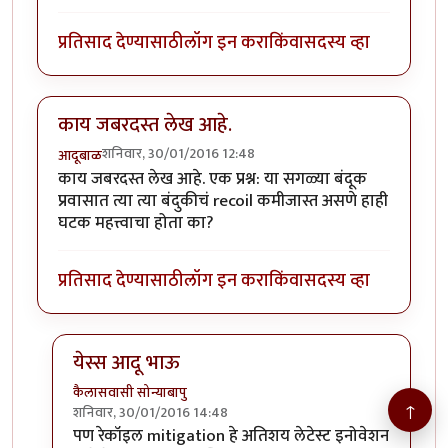
प्रतिसाद देण्यासाठी
लॉग इन करा
किंवा
सदस्य व्हा
काय जबरदस्त लेख आहे.
शनिवार, 30/01/2016 12:48
आदूबाळ
काय जबरदस्त लेख आहे. एक प्रश्न: या सगळ्या बंदूक
प्रवासात त्या त्या बंदुकीचं recoil कमीजास्त असणे हाही
घटक महत्त्वाचा होता का?
प्रतिसाद देण्यासाठी
लॉग इन करा
किंवा
सदस्य व्हा
येस्स आदू भाऊ
कैलासवासी सोन्याबापु
↑
शनिवार, 30/01/2016 14:48
In reply to
काय जबरदस्त लेख आहे.
by
आदूबाळ
पण रेकॉइल mitigation हे अतिशय लेटेस्ट इनोवेशन