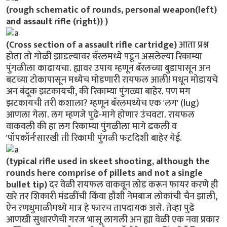
(rough schematic of rounds, personal weapon(left)
and assault rifle (right)) )
(Cross section of a assault rifle cartridge)
आता प्रश्न
होता तो गोळी झाडल्यावर बॅरलमध्ये पडून असलेल्या रिकाम्या
पुंगळीला काढायचा. ह्यावर उपाय म्हणून बॅरलच्या बुडापासून अन
बटच्या टोकापासून मध्येच मोडणारी रायफल आली! मधून मोडायचे
अन बंदूक झटकायची, की रिकाम्या पुंगळ्या बाहेर. पण मग
झटकायची तरी कशाला? म्हणून बॅरलमध्येच एक 'लग' (lug)
आणला गेला. लग म्हणजे पुढे-मागे होणार उंचवटा. रायफल
वाकवली की हा लग रिकाम्या पुंगळीला मागे ढकली व
'पॉपकॉर्न'सारखी ती रिकामी पुंगळी फटदिशी बाहेर येई.
(typical rifle used in skeet shooting, although the
rounds here comprise of pillets and not a single
bullet tip)
दर वेळी रायफल वाकवून लोड करून फायर करणे ही
खरे तर शिकारी मंडळींची किंवा हौशी नेमबाज लोकांची चैन झाली,
ऐन रणधुमाळीमध्ये मात्र हे फारच तापदायक असे. तेव्हा पुढे
आणखी सुधारणेची गरज भासू लागली अन ह्या वेळी एक नवा प्रकार