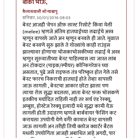
बोका भाऊ,
कैलासवासी सोन्याबापु
शनिवार, 30/01/2016 08:03
In reply to
ज्जे बात!
by
बोका-ए-आझम
बेनट आजही 'वेपन ऑफ़ लास्ट रिसोर्ट' किंवा मेली
(melee) म्हणजे अंतिम हातघाईच्या लढाईचे अस्त्र
म्हणून वापरले जाते अन म्हणून बनवले ही जाते. मुळात
बेनट बनवणे सुरु झाले ते गोळ्यांचे काही राउंड्स
झाल्यावर होणाऱ्या भोसकाभोसकीच्या लढाई चे अस्त्र
म्हणुन सुरुवातीच्या बेनट पाहिल्यास त्या जास्त लांब
अन टोकदार (पाइक/स्पीयर) कॉन्फ़िगरेशन च्या
असतात, पुढे जसे राइफल तंत्र परिष्कृत होत गेले तसे
बेनट फारच निकराची हातघाई होते तेव्हा वापरली
जाऊ लागली , बेनटचा आकार छोटा झाला पण
त्याचा रोल सुद्धा बदलला, आता बेनट फ़क्त भोसकणे
इतकीच मर्यादित राहिली नाही तर सर्च एंड रेस्क्यू,
अम्बुश, होस्टेज रेस्क्यू इत्यादी मधे सुद्धा कामी येऊ
लागली होती उदाहरण म्हणजे बार्बवायर फेंसिंग कट
करायला उपयोगी येणे वगैरे कामात बेनट वापरली
जाऊ लागली अन तरीही तिची क्लोज क्वार्टर बैटल
मधली उपयोगिता आजही अबाधित आहे अगदी, पार