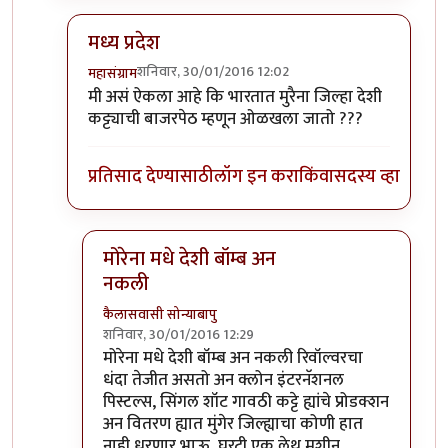
मध्य प्रदेश
शनिवार, 30/01/2016 12:02
महासंग्राम
In reply to
बोका भाऊ,
by
कैलासवासी सोन्याबापु
मी असं ऐकला आहे कि भारतात मुरैना जिल्हा देशी
कट्ट्याची बाजरपेठ म्हणून ओळखला जातो ???
प्रतिसाद देण्यासाठी
लॉग इन करा
किंवा
सदस्य व्हा
मोरेना मधे देशी बॉम्ब अन
नकली
कैलासवासी सोन्याबापु
शनिवार, 30/01/2016 12:29
In reply to
मध्य प्रदेश
by
महासंग्राम
मोरेना मधे देशी बॉम्ब अन नकली रिवॉल्वरचा
धंदा तेजीत असतो अन क्लोन इंटरनॅशनल
पिस्टल्स, सिंगल शॉट गावठी कट्टे ह्यांचे प्रोडक्शन
अन वितरण ह्यात मुंगेर जिल्ह्याचा कोणी हात
नाही धरणार भाऊ, घरटी एक लेथ मशीन