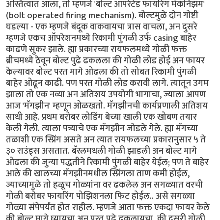
अस्तित्वात आला, तो म्हणजे 'बोल्ट ऑपरेटेड फायरिंग मेकॅनिझम'
(bolt operated firing mechanism). बोल्टमुळे दोन गोष्टी
घडल्या - एक म्हणजे बंदूक वाकवायचा त्रास वाचला, अन दुसरे
म्हणजे एकच ऑपरेशनमध्ये रिकामी पुंगळी उर्फ casing बाहेर
काढणे सुकर झाले. ह्या प्रकारच्या रायफलमध्ये गोळी फक्त
ब्रीचमध्ये ठेवून बोल्ट पुढे ढकलला की गोळी लोड होई अन फायर
केल्यावर बोल्ट परत मागे ओढला की तो सोबत रिकामी पुंगळी
बाहेर ओढून काढी. पण परत गोळी लोड करावी लागे. त्यातून उगम
झाला तो एक नव्या अन अतिशय उपयोगी भागाचा, ज्याला आपण
आज 'मॅगझीन' म्हणून ओळखतो. मॅगझीनची कार्यप्रणाली अतिशय
साधी आहे. प्रथम बरोबर लोडिंग बेच्या खाली एक खोबण तयार
केली गेली. त्याला पत्र्याचे एक मॅगझीन जोडले गेले. ह्या मॅगच्या
तळाशी एक स्प्रिंग असते अन त्यात रायफलच्या प्रकारानुसार ५ ते
३० राउंड्स असतात. बॅरलमधली गोळी झाडली अन बोल्ट मागे
ओढला की जुन्या पद्धतीने रिकामी पुंगळी बाहेर येईल; पण ते बाहेर
आले की खालच्या मॅगझीनमधील स्प्रिंगला ताण कमी होईल,
ज्याच्यामुळे तो हळूच गोळ्यांना वर ढकलेल अन सगळ्यात वरची
गोळी बरोबर फायरिंग पोझिशनला फिट होईल.. असे सगळ्या
गोळ्या संपेपर्यंत होत राहील. म्हणजे आता फक्त एकदा फायर केले
की बोल्ट मागे घ्यायचा अन परत पुढे ढकलायचा, की दुसरी गोळी