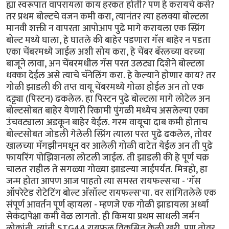
ह्या स्वरूपात वापरायला काय हरकत होती? पण हे करायचे कसे?
तर प्रथम बोल्टचे वजन कमी करा, त्यानंतर त्या हलक्या बोल्टला
मानवी शक्ती न वापरता आपोआप पुढे मागे करायला एक स्प्रिंग
बोल्ट मध्ये घाला, हे घातले की बाहेर पडणारा गॅस बाहेर न पडता
एका चेंबरमध्ये जाईल अशी सोय करा, हे चेंबर बॅरलच्या वरच्या
बाजूने लावा, अन चेंबरमधील गॅस परत उलट्या दिशेने बोल्टला
धक्का देईल असे त्याचे चॅनेलिंग करा. हे केल्याने होणार काय? तर
गोळी झाडली की तप्त वायू चेंबरमध्ये गोळा होईल अन तो एक
दट्ट्या (पिस्टन) ढकलेल. हा पिस्टन पुढे बोल्टला मागे लोटेल अन
बोल्टसोबत बाहेर येणारी रिकामी पुंगळी मध्येच असलेल्या एका
उंचवट्याला अडकून बाहेर येईल. गरम वायूचा दाब कमी होताच
बोल्टसोबत जोडली गेलेली स्प्रिंग त्याला परत पुढे ढकलेल, तोवर
खालच्या मॅगझीनमधून वर आलेली गोळी वाटेत येईल अन ती पुढे
फायरिंग पोझिशनला लोटली जाईल. ती झाडली की हे पूर्ण चक्र
चालत राहील ते सगळ्या गोळ्या झाडल्या जाईपर्यंत. मित्रहो, हा
जन्म होता आपण आज पाहतो त्या समस्त रायफल्सचा - 'गॅस
ऑपरेटेड रोटेटिंग बोल्ट अ‍ॅसॉल्ट रायफल्स'चा. वर सांगितलेले एक
संपूर्ण आवर्तन पूर्ण व्हायला - म्हणजे एक गोळी झाडायला अर्ध्या
सेकंदापेक्षा कमी वेळ लागतो. ही किमया प्रथम साधली जर्मन
लोकांनी. त्यांनी STG44 रायफल विकसित केली खरी, पण तोवर