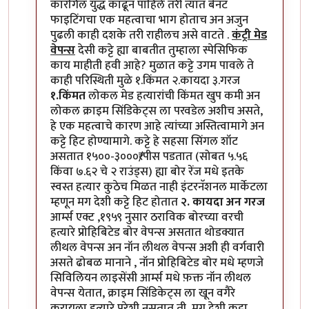
कारगिल युद्ध काढून पाहिले तरी त्यात बेनट
फाइटिंगचा एक महत्वाचा भाग होताच अन अजुन
पुढली काही दशके तरी राहीलच असे वाटते .
कंट्री मेड
वेपन्स
देसी कट्टे ह्या बाबतीत तुम्हाला स्पेसिफिक
काय माहीती हवी आहे? मुळात कट्टे उगम पावले ते
काही परिस्थिती मुळे १.किंमत २.कायदा ३.गरज
१.किंमत
लोकल मेड हत्यारांची किंमत खुप कमी अन
लोकल क्राइम सिंडिकेट्स ला परवडेल अशीच असते,
हे एक महत्वाचे कारण आहे त्यांच्या अस्तित्वामागे अन
कट्टे हिट होण्यामागे. कट्टे हे सहसा सिंगल शॉट
असतात १५००-३०००₹/पीस पडतात (सोबत ५.५६
किंवा ७.६२ चे २ राउंड्स) ह्या बोर रेंज मधे इतके
स्वस्त हत्यार कुठेच मिळत नाही इंटरनॅशनल मार्केटला
म्हणून मग देशी कट्टे हिट होतात
२. कायदा अन गरज
आर्म्स एक्ट ,१९५९ नुसार ठराविक बोरच्या वरची
हत्यारे प्रोहिबिटेड बोर वेपन्स असतात थोडक्यात
लीथल वेपन्स अन नॉन लीथल वेपन्स अशी ही वर्गवारी
असते ढोबळ मानाने , नॉन प्रोहिबिटेड बोर मधे म्हणजे
सिविलियन लाइसेंसी आर्म्स मधे फ़क्त नॉन लीथल
वेपन्स येतात, क्राइम सिंडिकेट्स ला खून वगैरे
करायला हत्यारे पुरेशी नसतात ती, मग देशी कट्टा