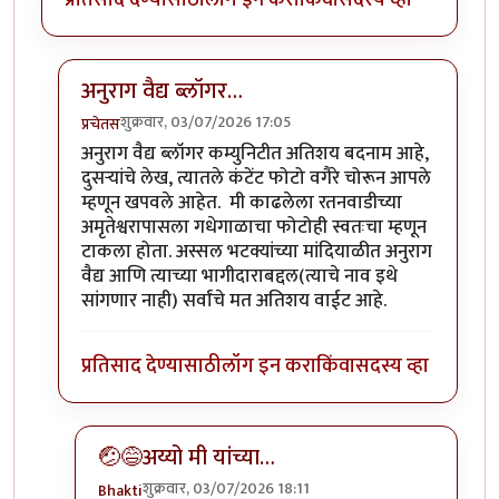
अनुराग वैद्य ब्लॉगर…
शुक्रवार, 03/07/2026 17:05
प्रचेतस
In reply to
अतिशय सखोल माहिती
by
साहित्ययात्री
अनुराग वैद्य ब्लॉगर कम्युनिटीत अतिशय बदनाम आहे,
दुसऱ्यांचे लेख, त्यातले कंटेंट फोटो वगैरे चोरून आपले
म्हणून खपवले आहेत. मी काढलेला रतनवाडीच्या
अमृतेश्वरापासला गधेगाळाचा फोटोही स्वतःचा म्हणून
टाकला होता. अस्सल भटक्यांच्या मांदियाळीत अनुराग
वैद्य आणि त्याच्या भागीदाराबद्दल(त्याचे नाव इथे
सांगणार नाही) सर्वांचे मत अतिशय वाईट आहे.
प्रतिसाद देण्यासाठी
लॉग इन करा
किंवा
सदस्य व्हा
🤕😅अय्यो मी यांच्या…
शुक्रवार, 03/07/2026 18:11
Bhakti