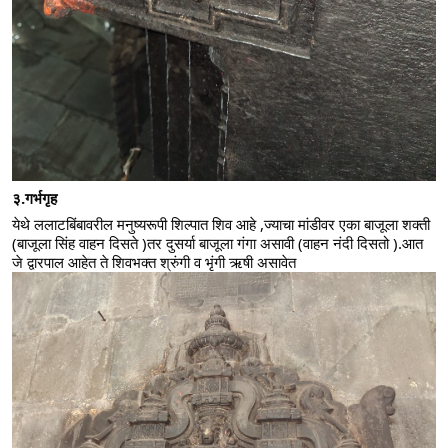
३.गर्भगृह 
येथे ललाटबिंबावरील मनुष्यरूपी शिल्पात शिव आहे ,ज्याचा मांडीवर एका बाजूला शक्ती 
(बाजूला सिंह वाहन दिसते )तर दुसर्या बाजूला गंगा असावी (वाहन नंदी दिसतो ).आत 
जे द्वारपाल आहेत ते शिवभक्त श्रुंगी व भृंगी ऋषी असावेत 