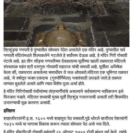
त्रिशुंड्या गणपती हे पुण्यातील सोमवार पेठेत असलेले एक मंदिर आहे. पुण्यातील सर्व 
गणपती मंदिरांमधले शिल्पकलेने नटलेले हे सर्वोत्तम देऊळ आहे. हे मंदिर गिरी गोसावी 
पंटाचे आहे. ह्या तीन सोंड्या गणपतीच्या देवळातल्या मूर्तीच्या खाली तळघरात मंदिराचे 
संस्थापक महंत श्री दत्तगुरू गोस्वामी महाराज यांची समाधी आहे. मूर्तीवर अभिषेक 
केला की, तळघरात असलेल्या समाधीवर ते जल ओघळते.मंदिरात एक भूमिगत तळघर 
आहे, जे वर्षातून फक्त एकदाच  (गुरुपौर्णिमेला) भक्तांसाठी उघडले जाते.हे तळघर 
पाण्यात बुडलेले असते आणि त्यात विशेष पूजा-अर्चा होते.
हे मंदिर गिरिगोसावी पंथीयांच्या तंत्रमार्गीयांचे असल्याने सर्वसामान्य भाविकजन इथे 
फिरकत नव्हते. मंदिरात सध्याची मुख्य मूर्ती त्रिशुंड गजाननाची असली तरी शिवमंदिर 
उभारण्याची मूळ कल्पना असावी.
इतिहास
शाहाजीराजांनी इ.स. १६०० मध्ये शाहापुरा पेठ वसवली.पुढे थोरले बाजीराव पेशव्यांनी 
१७३५ मध्ये या भागाचा विकास करून त्याला सोमवार पेठ असे नाव दिले.
हे मंदिर भीमगीरजी गोसावी महंतानी २६ ऑगस्ट १७५४ रोजी बांधून पूर्ण केले. त्यांचे 