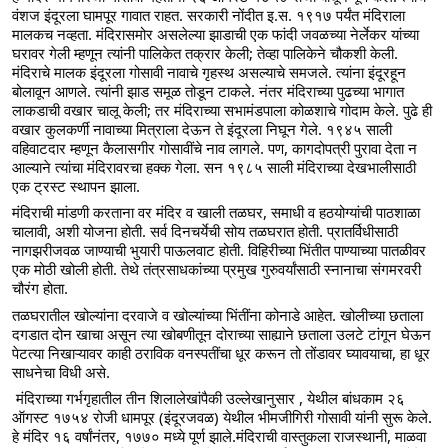
वंशज इंदूरला घामपूर गावात राहत. सरकारी नोंदीत इ.स. १९१७ पर्यंत मंदिराला 
मालकच नव्हता. मंदिरासमोर असलेल्या झाडाची एक फांदी जवळच्या नेर्लेकर यांच्या 
घरावर गेली म्हणून त्यांनी पालिकेत तक्रार केली; तेव्हा पालिकेने चौकशी केली. 
मंदिराचे मालक इंदूरला गोसावी नावाचे गृहस्थ असल्याचे समजले. त्यांना इंदूरहून 
बोलावून आणले. त्यांनी झाड समूळ तोडून टाकले. नंतर मंदिराच्या पुढच्या भागात 
लाकडाची वखार चालू केली; तर मंदिराच्या सभामंडपाला कोळशाचे गोदाम केले. पुढे ही 
वखार कुलकर्णी नावाच्या मित्राला देऊन ते इंदूरला निघून गेले. १९४५ साली 
वहिवाटदार म्हणून कैलासगीर गोसावींचे नाव लागले. पण, कागदोपत्री पुरावा देता न 
आल्याने त्यांचा मंदिरावरचा हक्क गेला. सन १९८५ साली मंदिराच्या देखभालीसाठी 
एक ट्रस्ट स्थापन झाला.
मंदिराची मांडणी करताना वर मंदिर व खाली तळघर, समाधी व हठयोग्यांची पाठशाळा 
चालावी, अशी योजना होती. सर्व दिनचर्येची सोय तळघरात होती. प्रातर्विधीसाठी 
नागझरीजवळ जाण्याची भुयारी पाऊलवाट होती. विहिरीच्या भिंतीत पाण्याच्या पातळीवर 
एक मोठी खोली होती. तेथे तंत्रसाधकांच्या प्रमुख गुरुवर्यांसाठी स्नानाचा संगमरवरी 
चौरंग होता.
तळघरातील खोल्यांना दरवाजे व खोल्यांच्या भिंतींना कोनाडे आहेत. खोलीच्या छताला 
दगडात दोन खाचा असून त्या खोबणीतून दोराच्या साह्याने छताला उलटे टांगून घेऊन 
पेटत्या निखाऱ्यावर काही ठराविक वनस्पतींचा धूर करून तो तोंडावर घ्यावयाचा, हा धूर 
साधनेचा विधी असे.
 मंदिराच्या गर्भगृहातील तीन शिलालेखांपैकी उल्लेखानुसार , येथील बांधकाम २६ 
ऑगस्ट १७५४ रोजी धामपूर (इंदूरजवळ) येथील भीमजीगिरी गोसावी यांनी सुरू केले. 
हे मंदिर १६ वर्षांनंतर, १७७० मध्ये पूर्ण झाले.मंदिराची वास्तुकला राजस्थानी, माळवा 