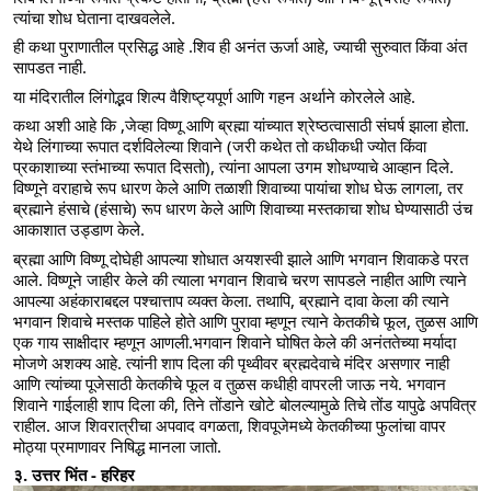
त्यांचा शोध घेताना दाखवलेले.
ही कथा पुराणातील प्रसिद्ध आहे .शिव ही अनंत ऊर्जा आहे, ज्याची सुरुवात किंवा अंत 
सापडत नाही.
या मंदिरातील लिंगोद्भव शिल्प वैशिष्ट्यपूर्ण आणि गहन अर्थाने कोरलेले आहे.
कथा अशी आहे कि ,जेव्हा विष्णू आणि ब्रह्मा यांच्यात श्रेष्ठत्वासाठी संघर्ष झाला होता. 
येथे लिंगाच्या रूपात दर्शविलेल्या शिवाने (जरी कथेत तो कधीकधी ज्योत किंवा 
प्रकाशाच्या स्तंभाच्या रूपात दिसतो), त्यांना आपला उगम शोधण्याचे आव्हान दिले. 
विष्णूने वराहाचे रूप धारण केले आणि तळाशी शिवाच्या पायांचा शोध घेऊ लागला, तर 
ब्रह्माने हंसाचे (हंसाचे) रूप धारण केले आणि शिवाच्या मस्तकाचा शोध घेण्यासाठी उंच 
आकाशात उड्डाण केले.
ब्रह्मा आणि विष्णू दोघेही आपल्या शोधात अयशस्वी झाले आणि भगवान शिवाकडे परत 
आले. विष्णूने जाहीर केले की त्याला भगवान शिवाचे चरण सापडले नाहीत आणि त्याने 
आपल्या अहंकाराबद्दल पश्चात्ताप व्यक्त केला. तथापि, ब्रह्माने दावा केला की त्याने 
भगवान शिवाचे मस्तक पाहिले होते आणि पुरावा म्हणून त्याने केतकीचे फूल, तुळस आणि 
एक गाय साक्षीदार म्हणून आणली.भगवान शिवाने घोषित केले की अनंततेच्या मर्यादा 
मोजणे अशक्य आहे. त्यांनी शाप दिला की पृथ्वीवर ब्रह्मदेवाचे मंदिर असणार नाही 
आणि त्यांच्या पूजेसाठी केतकीचे फूल व तुळस कधीही वापरली जाऊ नये. भगवान 
शिवाने गाईलाही शाप दिला की, तिने तोंडाने खोटे बोलल्यामुळे तिचे तोंड यापुढे अपवित्र 
राहील. आज शिवरात्रीचा अपवाद वगळता, शिवपूजेमध्ये केतकीच्या फुलांचा वापर 
मोठ्या प्रमाणावर निषिद्ध मानला जातो.
३. उत्तर भिंत - हरिहर 