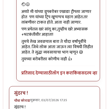
In reply to
अनुराग वैद्य ब्लॉगर…
by
प्रचेतस
🤕😅
अय्यो मी यांच्या ग्रुपबरोबर एखाद्या ट्रीपला जाणार
होत पण यांच्या ट्रिप खूप्पप्पच महाग आहेत.तर
लांबणीवर टाकत होते. आता नाही जाणार.
पण प्रचेतस खरं सांगू का,तुम्हीच खरे अभ्यासक
+भटकंतीवीर आहात!!
तुमचे लेख जवळपास बारा ते चौदा वर्षांपूर्वीचे
आहेत. जिथे लोक आता जाऊन त्या विषयी लिहीत
आहेत. ते सुद्धा व्यवसायाचा भाग म्हणून 😅
तुमच्या बरोबरीला कोणीच नाही 👍
प्रतिसाद देण्यासाठी
लॉग इन करा
किंवा
सदस्य व्हा
सुंदरच !
शुक्रवार, 03/07/2026 17:35
चौथा कोनाडा
सुंदरच !