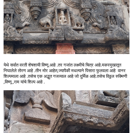
येथे सर्वात वरती शेषशायी विष्णू आहे .तर गजांत लक्ष्मीचे चित्र आहे.मकरमुखातून 
निघालेले तोरण आहे .तीन मोर आहेत,ज्यापैकी मधल्याने पिसारा फुलवला आहे  वानर 
शिल्पमाला आहे .तसेच एक अद्भुत गजव्याल आहे जो दुर्मिळ आहे.तसेच विठ्ठल रुक्मिणी 
,विष्णू ,राम यांचे शिल्प आहे .