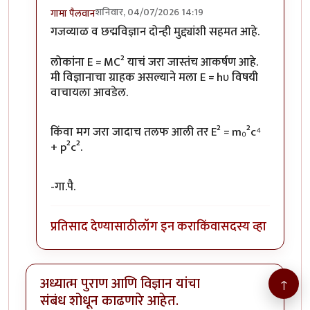
शनिवार, 04/07/2026 14:19
गामा पैलवान
In reply to
गजव्याल शिल्प सुंदर!
by
अनन्त्_यात्री
गजव्याळ व छद्मविज्ञान दोन्ही मुद्द्यांशी सहमत आहे.
लोकांना E = MC² याचं जरा जास्तंच आकर्षण आहे.
मी विज्ञानाचा ग्राहक असल्याने मला E = hʋ विषयी
वाचायला आवडेल.
किंवा मग जरा जादाच तलफ आली तर E² = m₀²c⁴
+ p²c².
-गा.पै.
प्रतिसाद देण्यासाठी
लॉग इन करा
किंवा
सदस्य व्हा
अध्यात्म पुराण आणि विज्ञान यांचा
↑
संबंध शोधून काढणारे आहेत.