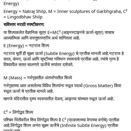
Energy)
Energy = Natraj Shilp, M = Inner sculptures of Garbhgraha, C² 
= Lingodbhav Shilp
सविस्तर मराठी स्पष्टीकरण:
या शिल्पकलेत वैज्ञानिक सूत्र E=MC² (आइनस्टाइनचे ऊर्जा-सूत्र) याचाच 
आध्यात्मिक आणि वास्तुशास्त्रीय अर्थ सांगितला आहे.
E (Energy) = नटराज शिल्प
नटराज मूर्ती ही सूक्ष्म ऊर्जा (Subtle Energy) चे प्रतीक मानली आहे.नटराज हे 
काल, कंपन, ऊर्जा आणि सृष्टीच्या गतिमान स्वरूपाचे प्रतीक आहे. त्यांचे नृत्य हे 
विश्वातील सतत चालणारे ऊर्जेचे रूपांतर दर्शवते.
M (Mass) = गर्भगृहातील अंतर्भागातील शिल्पे
गर्भगृहाच्या आत असलेल्या विविध शिल्पांना स्थूल पदार्थ (Gross Matter) किंवा 
स्थूल ऊर्जा चे प्रतीक मानले आहे.
म्हणजे मंदिरातील दृश्य स्वरूपातील देवता, आकृत्या यांच्यात स्थूल ऊर्जा आहे.
C² = लिंगोद्भव शिल्प
पश्चिम भिंतीवरील शिव लिंगोद्भव शिल्प हे C² (प्रकाशाच्या वेगाच्या वर्गाचे) प्रतीक 
आहे.लिंगोद्भव शिल्प अनंत सूक्ष्म ऊर्जेचे (Infinite Subtle Energy) प्रतीक 
मानले जाते.