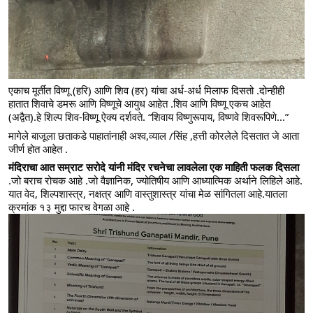
एकाच मूर्तीत विष्णू (हरि) आणि शिव (हर) यांचा अर्ध-अर्ध मिलाफ दिसतो .दोन्हीही 
हातात शिवाचे डमरू आणि विष्णूचे आयुध आहेत .शिव आणि विष्णू एकच आहेत 
(अद्वैत).हे शिल्प शिव-विष्णू ऐक्य दर्शवते. “शिवाय विष्णुरूपाय, विष्णवे शिवरूपिणे...”
मागेले बाजूला छताकडे पाहातांनाही अश्व,व्याल /सिंह ,हत्ती कोरलेले दिसतात जे आता 
जीर्ण होत आहेत .
मंदिराचा आत सम्राट सरोदे यांनी मंदिर रचनेचा लावलेला एक माहिती फलक दिसला 
.जो बराच रोचक आहे .जो वैज्ञानिक, ज्योतिषीय आणि आध्यात्मिक अर्थाने लिहिले आहे. 
यात वेद, शिल्पशास्त्र, नक्षत्र आणि वास्तुशास्त्र यांचा मेळ सांगितला आहे.यातला 
क्रमांक १३ मुद्दा फारच वेगळा आहे .