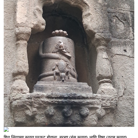
शिव लिंगाच्या रूपात प्रकट होताना, ब्रह्मा (हंस रूपात) आणि विष्णू (वराह रूपात) 