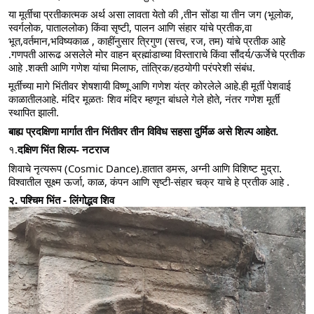
या मूर्तीचा प्रतीकात्मक अर्थ असा लावता येतो की ,तीन सोंडा या तीन जग (भूलोक, 
स्वर्गलोक, पाताललोक) किंवा सृष्टी, पालन आणि संहार यांचे प्रतीक,वा 
भूत,वर्तमान,भविष्यकाळ , काहींनुसार त्रिगुण (सत्त्व, रज, तम) यांचे प्रतीक आहे 
.गणपती आरूढ असलेले मोर वाहन ब्रह्मांडाच्या विस्ताराचे किंवा सौंदर्य/ऊर्जेचे प्रतीक 
आहे .शक्ती आणि गणेश यांचा मिलाफ, तांत्रिक/हठयोगी परंपरेशी संबंध.
मूर्तीच्या मागे भिंतीवर शेषशायी विष्णू आणि गणेश यंत्र कोरलेले आहे.ही मूर्ती पेशवाई 
काळातीलआहे. मंदिर मूळतः शिव मंदिर म्हणून बांधले गेले होते, नंतर गणेश मूर्ती 
स्थापित झाली.
बाह्य प्रदक्षिणा मार्गात तीन भिंतीवर तीन विविध सहसा दुर्मिळ असे शिल्प आहेत.
१.
दक्षिण भिंत शिल्प- नटराज 
शिवाचे नृत्यरूप (Cosmic Dance).हातात डमरू, अग्नी आणि विशिष्ट मुद्रा. 
विश्वातील सूक्ष्म ऊर्जा, काळ, कंपन आणि सृष्टी-संहार चक्र याचे हे प्रतीक आहे .
२. पश्चिम भिंत - लिंगोद्भव शिव 