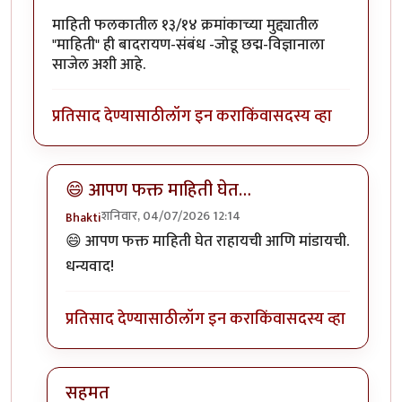
माहिती फलकातील १३/१४ क्रमांकाच्या मुद्द्यातील
"माहिती" ही बादरायण-संबंध -जोडू छद्म-विज्ञानाला
साजेल अशी आहे.
प्रतिसाद देण्यासाठी
लॉग इन करा
किंवा
सदस्य व्हा
😄 आपण फक्त माहिती घेत…
शनिवार, 04/07/2026 12:14
Bhakti
In reply to
गजव्याल शिल्प सुंदर!
by
अनन्त्_यात्री
😄 आपण फक्त माहिती घेत राहायची आणि मांडायची.
धन्यवाद!
प्रतिसाद देण्यासाठी
लॉग इन करा
किंवा
सदस्य व्हा
सहमत