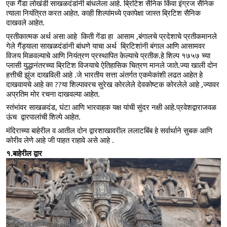
एक गैंडा लोखंडी साखळदंडांनी बांधलेला आहे. ब्रिटिश सैनिक किंवा इंग्रज सैनिक 
त्याला नियंत्रित करत आहेत. काही शिल्पांमध्ये एकापेक्षा जास्त ब्रिटिश सैनिक 
दाखवले आहेत.
प्रतीकात्मक अर्थ असा आहे  किती गेंडा हा  आसाम ,बंगालचे प्रदेशाचे प्रतीकमानले 
गेले गैंड्याला साखळदंडांनी बांधणे याचा अर्थ  ब्रिटिशांनी बंगाल आणि आसामवर 
विजय मिळवल्याचे आणि नियंत्रण प्रस्थापित केल्याचे प्रतीक.हे शिल्प १७५७ च्या 
प्लासी युद्धानंतरच्या ब्रिटिश विजयाचे ऐतिहासिक चित्रण मानले जाते.ज्या खाली दोन 
हत्तीची झुंज दाखविली आहे .जे भारतीय सत्ता अंतर्गत एकमेकांशी लढत आहेत हे 
दाखवायचे आहे का ??या शिल्पावरच सुरेख कोरलेले देवकोष्टक कोरलेले आहे ,ज्यावर 
अप्रतिम मोर रचना दाखवल्या आहेत.
स्तंभांवर साखळदंड, घंटा आणि भारवाहक यक्ष यांची सुंदर नक्षी आहे.प्रवेशद्वाराजवळ 
ऊंच  द्वारपालांची शिल्पे आहेत.
मंदिराच्या बाहेरील व आतील दोन द्वारशाखावरील ललाटबिंब हे सर्वार्थाने सुबक आणि 
कोरीव लेणे आहे जी पाहत राहावे असे आहे .
१.बाहेरील द्वार 