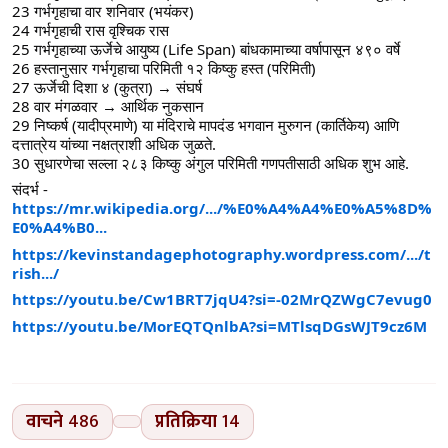
23 गर्भगृहाचा वार शनिवार (भयंकर)
24 गर्भगृहाची रास वृश्चिक रास
25 गर्भगृहाच्या ऊर्जेचे आयुष्य (Life Span) बांधकामाच्या वर्षापासून ४९० वर्षे
26 हस्तानुसार गर्भगृहाचा परिमिती १२ किष्कु हस्त (परिमिती)
27 ऊर्जेची दिशा ४ (कुत्रा) → संघर्ष
28 वार मंगळवार → आर्थिक नुकसान
29 निष्कर्ष (यादीप्रमाणे) या मंदिराचे मापदंड भगवान मुरुगन (कार्तिकेय) आणि 
दत्तात्रेय यांच्या नक्षत्राशी अधिक जुळते.
30 सुधारणेचा सल्ला २८३ किष्कु अंगुल परिमिती गणपतीसाठी अधिक शुभ आहे.
संदर्भ -
https://mr.wikipedia.org/.../%E0%A4%A4%E0%A5%8D%
E0%A4%B0...
https://kevinstandagephotography.wordpress.com/.../t
rish.../
https://youtu.be/Cw1BRT7jqU4?si=-02MrQZWgC7evug0
https://youtu.be/MorEQTQnlbA?si=MTlsqDGsWJT9cz6M
वाचने
486
प्रतिक्रिया
14