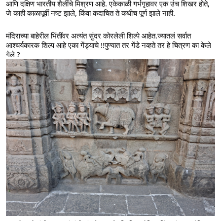
आणि दक्षिण भारतीय शैलींचे मिश्रण आहे. एकेकाळी गर्भगृहावर एक उंच शिखर होते, 
जे काही काळापूर्वी नष्ट झाले, किंवा कदाचित ते कधीच पूर्ण झाले नाही.
मंदिराच्या बाहेरील भिंतींवर अत्यंत सुंदर कोरलेली शिल्पे आहेत.ज्यातलं सर्वात 
आश्चर्यकारक शिल्प आहे एका गेंड्याचे !!पुण्यात तर गेंडे नव्हते तर हे चित्रण का केले 
गेले ?