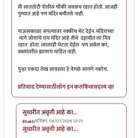
मी साततोटी पोलीस चौकी जवळच रहात होतो. आजही
पुण्यात आहे पण मंदिर बघीतले नाही.
पाऊसकाळा संपल्यावर नक्कीच भेट देईन. मंदिराच्या
मागे जोशांचे राम मंदिर आहे तीथे दहावीत ला मित्र
रहात होता. त्यालाही भेटता येईल पण असेल का,
स्थलांतरीत झालाय माहित नाही.
पुन्हा एकदा लेख आवडला हे वेगळे सांगणे नकोच.
प्रतिसाद देण्यासाठी
लॉग इन करा
किंवा
सदस्य व्हा
सुधारीत अवृत्ती आहे का…
शनिवार, 04/07/2026 10:25
Bhakti
सुधारीत अवृत्ती आहे का....
In reply to
सुधारीत अवृत्ती आहे का....
by
कर्नलतपस्वी