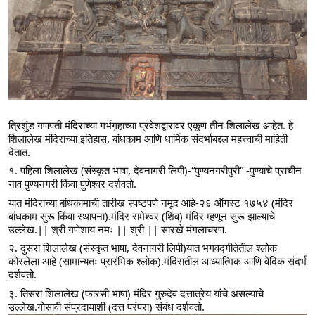
त्रिशुंड गणपती मंदिराच्या गर्भगृहाच्या प्रवेशद्वारावर एकूण तीन शिलालेख आहेत. हे 
शिलालेख मंदिराच्या इतिहास, बांधकाम आणि धार्मिक संदर्भाबद्दल महत्त्वाची माहिती 
देतात.
१. पहिला शिलालेख (संस्कृत भाषा, देवनागरी लिपी)-“पुण्यनगरीपुरी” -पुण्याचे प्राचीन 
नाव पुण्यनगरी किंवा पुणेश्वर दर्शवतो.
यात मंदिराच्या बांधकामाची तारीख स्पष्टपणे नमूद आहे-२६ ऑगस्ट १७५४ (मंदिर 
बांधकाम सुरू किंवा स्थापना).मंदिर रामेश्वर (शिव) मंदिर म्हणून सुरू झाल्याचे 
उल्लेख.|| श्री गणेशाय नमः || श्री || सारखे मंगलाचरण.
२. दुसरा शिलालेख (संस्कृत भाषा, देवनागरी लिपी)यात भगवद्गीतेतील श्लोक 
कोरलेला आहे (सामान्यतः प्रारंभिक श्लोक).मंदिरातील आध्यात्मिक आणि वेदिक संदर्भ 
दर्शवतो.
३. तिसरा शिलालेख (फारसी भाषा) मंदिर गुरुदेव दत्तात्रेय यांचे असल्याचे 
उल्लेख.गोसावी संप्रदायाशी (दत्त परंपरा) संबंध दर्शवतो.