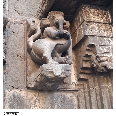
२.सभामंडप 