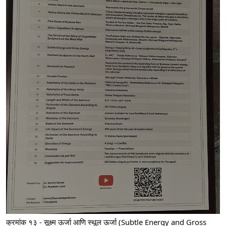
क्रमांक १३ - सूक्ष्म ऊर्जा आणि स्थूल ऊर्जा (Subtle Energy and Gross 