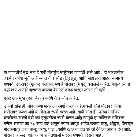
या गणपतीचं मूळ नाव हे श्री त्रिशुंड मयूरेश्वर गणपती असे आहे . ही भारतातील 
एकमेव गणेश मूर्ती आहे ज्यात तीन सोंड (त्रिशुंड) आणि सहा हात आहेत.सामान्य 
गणपती उंदरावर (मूषक) बसतात, पण हे मोरावर (मयूर) बसलेले आहेत. यामुळे त्यांना 
मयूरेश्वर असेही म्हणतात.काळ्या बेसाल्ट दगड पासून कोरलेली मूर्ती.
मुख: एक मुख (एक चेहरा) आणि तीन सोंड आहेत.
उजवी सोंड ही  मोदकाच्या पात्राला स्पर्श करत आहे.मधली सोंड पोटावर किंवा 
शरीरावर रुळत आहे वा मोराला स्पर्श करत आहे .डावी सोंड ही  डाव्या मांडीवर 
बसलेल्या शक्ती देवी च्या हनुवटीला स्पर्श करत आहे(त्यामुळे हा तांत्रिक उच्छिष्ट 
गणेश असावा का ?). सहा हात असून ज्यात आयुधे आहेत.उजवा बाजू: अंकुश, त्रिशूल 
मोदकपात्र.डावा बाजू: परशू, पाश , आणि खालचा हात शक्ती देवीला आधार देत आहे. 
मोरावर आरूढ, शांत आणि शक्तिशाली मुद्रेत गणपती दिसत आहे .