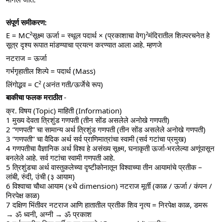
संपूर्ण समीकरण:
E = MC²सूक्ष्म ऊर्जा = स्थूल पदार्थ × (प्रकाशाचा वेग)²मंदिरातील शिल्परचनेत हे 
सूत्र दृश्य रूपात मांडण्याचा प्रयत्न करण्यात आला आहे. म्हणजे
नटराज = ऊर्जा
गर्भगृहातील शिल्पे = पदार्थ (Mass)
लिंगोद्भव = C² (अनंत गती/ऊर्जेचे रूप)
बाकीचा फलक मराठीत
 -
क्र. विषय (Topic) माहिती (Information)
1 मुख्य देवता त्रिशुंड गणपती (तीन सोंड असलेले अनोखे गणपती)
2 “गणपती” चा सामान्य अर्थ त्रिशुंड गणपती (तीन सोंड असलेले अनोखे गणपती)
3 “गणपती” चा वैदिक अर्थ सर्व प्राणिमात्रांचा स्वामी (सर्व गटांचा प्रमुख)
4 गणपतीचा वैज्ञानिक अर्थ विश्व हे असंख्य सूक्ष्म, घनाकृती ऊर्जा-भरलेल्या अणूंपासून 
बनलेले आहे. सर्व गटांचा स्वामी गणपती आहे.
5 त्रिशुंडचा अर्थ वास्तुकलेच्या दृष्टीकोनातून विश्वाच्या तीन आयामांचे प्रतीक – 
लांबी, रुंदी, उंची (३ आयाम)
6 विश्वाचा चौथा आयाम (४थे dimension) नटराज मूर्ती (काळ / ऊर्जा / कंपन / 
निरपेक्ष काळ)
7 दक्षिण भिंतीवर नटराज आणि हातातील प्रतीक शिव नृत्य = निरपेक्ष काळ, डमरू 
→ ॐ ध्वनी, अग्नी → ॐ प्रकाश