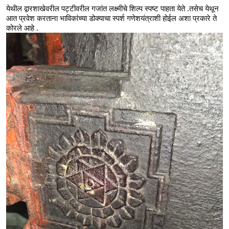
येथील द्वारशाखेवरील पट्टीवरील गजांत लक्ष्मीचे शिल्प स्पष्ट पाहता येते .तसेच येथून 
आत प्रवेश करताना भाविकांच्या डोक्याचा स्पर्श गणेशयंत्राशी होईल अशा प्रकारे ते 
कोरले आहे .