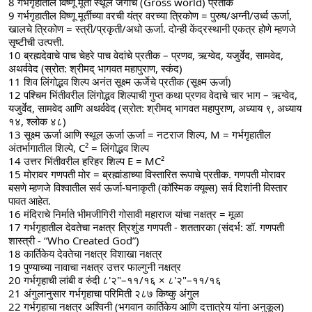
8 गर्भगृहातील विष्णू मूर्ती स्थूल जगाचे (Gross world) प्रतीक
9 गर्भगृहातील विष्णू मूर्तीच्या वरची यंत्र वरच्या त्रिकोण = पुरुष/अग्नी/उर्ध्व ऊर्जा, 
खालचे त्रिकोण = स्त्री/प्रकृती/अधो ऊर्जा. दोन्ही केंद्रस्थानी एकत्र होणे म्हणजे 
सृष्टीची उत्पत्ती.
10 ब्रह्मदेवाचे पाच चेहरे पाच वेदांचे प्रतीक – प्रणव, ऋग्वेद, यजुर्वेद, सामवेद, 
अथर्ववेद (स्रोत: श्रीमद् भागवत महापुराण, स्कंद)
11 शिव लिंगोद्भव शिल्प अनंत सूक्ष्म ऊर्जेचे प्रतीक (सूक्ष्म ऊर्जा)
12 पश्चिम भिंतीवरील लिंगोद्भव शिल्पाची गुप्त कथा प्रणव वेदाचे चार भाग – ऋग्वेद, 
यजुर्वेद, सामवेद आणि अथर्ववेद (स्रोत: श्रीमद् भागवत महापुराण, अध्याय ९, अध्याय 
१४, श्लोक ४८)
13 सूक्ष्म ऊर्जा आणि स्थूल ऊर्जा ऊर्जा = नटराज शिल्प, M = गर्भगृहातील 
अंतर्भागातील शिल्पे, C² = लिंगोद्भव शिल्प
14 उत्तर भिंतीवरील हरिहर शिल्प E = MC²
15 मोरावर गणपती मोर = ब्रह्मांडाच्या विस्तारित रूपाचे प्रतीक. गणपती मोरावर 
बसणे म्हणजे विश्वातील सर्व ऊर्जा-घनाकृती (कॉस्मिक क्यूब्स) सर्व दिशांनी विस्तार 
पावत आहेत.
16 मंदिराचे निर्माते भीमजीगिरी गोसावी महाराज यांचा नक्षत्र = मूळा
17 गर्भगृहातील देवतेचा नक्षत्र त्रिशुंड गणपती - शततारका (संदर्भ: डॉ. गणपती 
शास्त्री - “Who Created God”)
18 कार्तिकेय देवतेचा नक्षत्र विशाखा नक्षत्र
19 पुण्याच्या नावाचा नक्षत्र उत्तर फाल्गुनी नक्षत्र
20 गर्भगृहाची लांबी व रुंदी ८'२"–११/१६ × ८'२"–११/१६
21 अंगुलानुसार गर्भगृहाचा परिमिती २८७ किष्कु अंगुल
22 गर्भगृहाचा नक्षत्र अश्विनी (भगवान कार्तिकेय आणि दत्तात्रेय यांना अनुकूल)