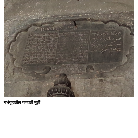
गर्भगृहातील गणपती मूर्ती 