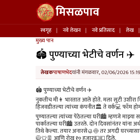
Skip to main content
मिसळपाव
Main navigation
स्वगृह
नवे लेखन
नवे प्रतिसाद
लेख
मुख्य पान
🏟 पुण्याच्या भेटीचे वर्णन ✈
लेखक
पाषाणभेद
यांनी मंगळवार, 02/06/2026 15:19
🏟 पुण्याच्या भेटीचे वर्णन ✈
नुकतीच मी👩 भारतात आले होते. मला सुटी उशीरा म
हिंजवडीतल्या त्यांच्या कंपनीत🏛 ते वर्क💻 फॉम
पुण्यातल्या त्यांच्या पेठेतल्या घरी🏙 म्हणजे माझ्
पार्कातल्या घरी🏙 उतरले. दोन दिवसांनंतर यांना 
तिथे केल्या. तयार अनारसे🥮🍥 तर अगदी घरच्यासा
🧥👕👖 आणि रोख १० हजार💵💶 दिले.