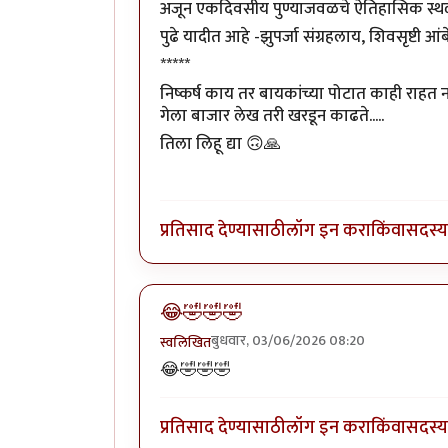
अजून एकदिवसीय पुण्याजवळचे ऐतिहासिक स्
पुढे यादीत आहे -झुपर्जा संग्रहलाय, शिवसृष्टी आं
*****
निष्कर्ष काय तर बायकांच्या पोटात काही राहत न
गेला बाजार लेख तरी खरडून काढते.....
तिला लिहू द्या 🙃🙏
प्रतिसाद देण्यासाठी
लॉग इन करा
किंवा
सदस्य 
😂🤣🤣🤣
बुधवार, 03/06/2026 08:20
स्वलिखित
😂🤣🤣🤣
प्रतिसाद देण्यासाठी
लॉग इन करा
किंवा
सदस्य 