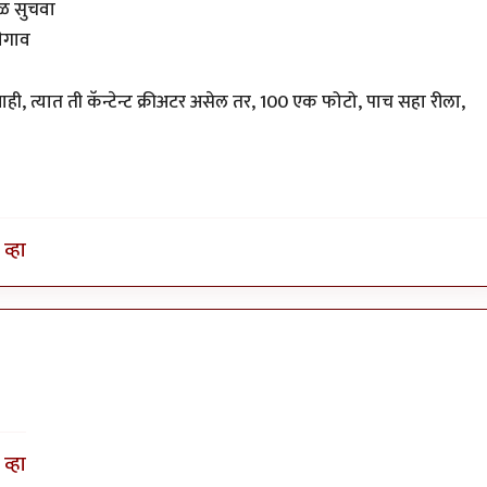
थळ सुचवा
बेगाव
ाही, त्यात ती कॅन्टेन्ट क्रीअटर असेल तर, 100 एक फोटो, पाच सहा रीला,
व्हा
व्हा