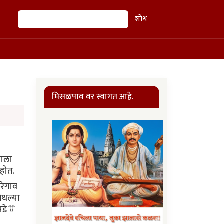
शोध
शोध
मिसळपाव वर स्वागत आहे.
याला
आहोत.
ोरेगाव
िथल्या
पडे👔