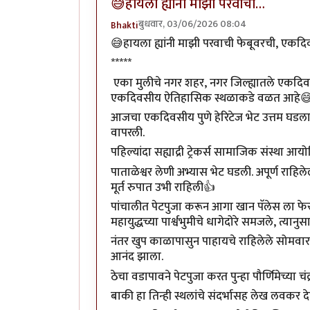
😅हायला ह्यांनी माझी परवाची…
बुधवार, 03/06/2026 08:04
Bhakti
😅हायला ह्यांनी माझी परवाची फेबूवरची, एकदिव
*****
एका मुलीचे नगर शहर, नगर जिल्ह्यातले एकदि
एकदिवसीय ऐतिहासिक स्थळाकडे वळत आहे
आजचा एकदिवसीय पुणे हेरिटेज भेट उत्तम घडला. य
वापरली.
पहिल्यांदा सह्याद्री ट्रेकर्स सामाजिक संस्था आ
पाताळेश्वर लेणी अभ्यास भेट घडली. अपूर्ण राहिलेल
मूर्त रुपात उभी राहिली👍
पांचालीत पेटपुजा करून आगा खान पॅलेस ला फेरफ
महायुद्धच्या पार्श्वभुमीचे धागेदोरे समजले, त्
नंतर खुप काळापासुन पाहायचे राहिलेले सोमवार पे
आनंद झाला.
ठेचा वडापावने पेटपुजा करत पुन्हा पौर्णिमेच्या चं
बाकी हा तिन्ही स्थलांचे संदर्भासह लेख लवकर 