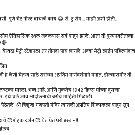
सी पुणे भेट पोस्ट वाचली काय 😂 से टु सेम.... माझी अशी होती..
वसीय ऐतिहासिक स्थळ जवळपास सर्व पाहून झाले. आता ती पुण्यनगरीतल्या
😂
ेरवदा मेट्रो स्टेशनला तर तीनदा पाय लागले. अक्वा मेट्रो लाईन पहिल्यांदा
योजित
ी हे लेणी चैतन्य साठे सरांच्या अप्रतिम मार्गदर्शनाने मनात, डोळ्यासमोर ती
टका मारला. भव्य आहे. आणि नुकतेच 1942 क्रिप्स यांच्या दुसऱ्या
यानुसार इथे चले जाव आंदोलनाची बरीच माहिती मिळाली.
ठेतले "श्री त्रिशूण्ड गणपती मंदिर त्यातली अप्रतिम शिल्पकला पाहून खुप
द्राचे 🥰मोहक दर्शन 🥰 घेत घेत घरी प्रस्थान!!
देईलच.