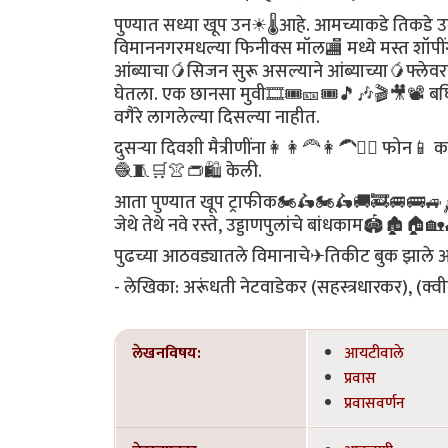
पुण्यात सध्या खूप उन☀🌡आहे. आमच्याकडे तिकडे उन
विमाननगरमधल्या फिनीक्स मॉल🏬 मध्ये मस्त श
आंब्याचा🥭सिजन सुरू असल्याने आंब्याच्या🥭फ्लेव
घेतला. एक छानसा मुवी🎞🎟🎫🎟🎵🎶🎬🎥📽 ब
वगैरे लागलेल्या दिसल्या नाहीत.
दुसऱ्या दिवशी मैत्रीणींना👩👩‍🦰👩‍🦱🙋‍♀️ फोन
🧶🧵🛒👚👝🛍 केली.
आता पुण्यात खूप ट्राफीक🏍🛵🏍🛵🚚🚒🚐🚌🚙🛺
जेथे तेथे नवे रस्ते, उड्डाणपुलांचे बांधकाम🏟
पुढच्या आठवड्यातले विमानाचे✈तिकीट बुक झाले 
- लेखिका: अरूंधती नेटवाडेकर (सहस्त्रधारकर), (क्
लेखनविषय:
आयटीवाले
प्रवास
प्रवासवर्णन