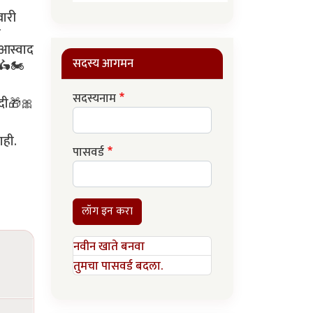
वारी
ा
 आस्वाद
सदस्य आगमन
🛵🏍
सदस्यनाम
ेदी🎁🎀
ाही.
पासवर्ड
लॉग इन करा
नवीन खाते बनवा
तुमचा पासवर्ड बदला.