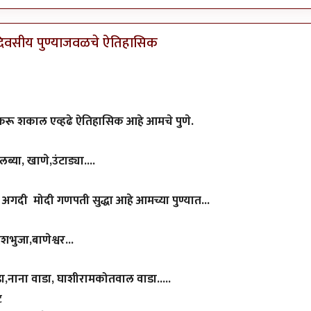
कदिवसीय पुण्याजवळचे ऐतिहासिक
प करू शकाल एव्हढे ऐतिहासिक आहे आमचे पुणे.
या, खाणे,उंटाड्या....
 अगदी मोदी गणपती सुद्धा आहे आमच्या पुण्यात...
शभुजा,बाणेश्वर...
डा,नाना वाडा, घाशीरामकोतवाल वाडा.....
ट