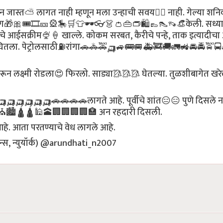
 जास्त⛅ लागत नाही म्हणून मला उन्हाची सवय💇‍♀️ नाही. गेल्या शनि
ॉपींग🎁🎀🎟🎞🎫🎡🎠🛒👕🕶👓👗👛👜👝🛍👞👠👡👒केली. सध्य
रचे आईसक्रीम🍨🍦 खाल्ले. कोकम सरबत, कैरीचे पन्हे, ताक इत्यादीचा
घितला. पेट्रोलसाठी⛽रांगा🚗🚓🚕🛺🚙🚌🚐🚑🚒🚚🚛🚜🚘🚔🚖
 करून लक्ष्मी रोडला😍 फिरलो. साड्या🥻🥻🥻 घेतल्या. तुळशीबागेत खर
🛺🛺🛺🛺🛺🚗🚗🚗🚗लागते आहे. पूर्वीचे शांत😑😑 पुणे दिसले न
🏚🏠🏡⛪🏙🛕🛕🕌🕋🏢🏢🏢🏢🏣 अन रहदारी दिसली.
आहे. आता परतण्याचे वेध लागले आहे.
वीन्स, न्युयॉर्क) @arundhati_n2007