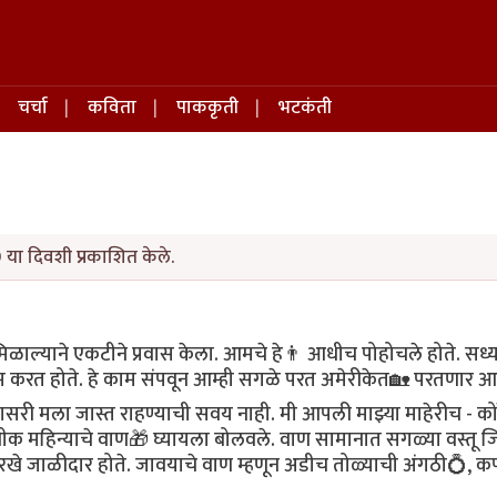
चर्चा
कविता
पाककृती
भटकंती
 या दिवशी प्रकाशित केले.
िळाल्याने एकटीने प्रवास केला. आमचे हे👨 आधीच पोहोचले होते. सध्
 होम करत होते. हे काम संपवून आम्ही सगळे परत अमेरीकेत🏡 परतणार 
या सासरी मला जास्त राहण्याची सवय नाही. मी आपली माझ्या माहेरीच - क
अधीक महिन्याचे वाण🎁 घ्यायला बोलवले. वाण सामानात सगळ्या वस्तू ज
रखे जाळीदार होते. जावयाचे वाण म्हणून अडीच तोळ्याची अंगठी💍, क