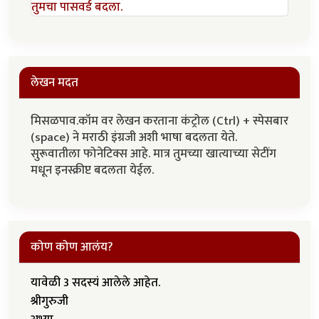
तुमचा पासवर्ड बदला.
लेखन मदत
मिसळपाव.कॉम वर लेखन करताना कंट्रोल (Ctrl) + स्पेसबार
(space) ने मराठी इंग्रजी अशी भाषा बदलता येते.
सुरूवातीला फोनेटिक्स आहे. मात्र तुमच्या खात्याच्या सेटींग
मधून इनस्क्रीप्ट बदलता येईल.
कोण कोण आलंय?
यावेळी 3 सदस्यं आलेले आहेत.
श्रीगुरुजी