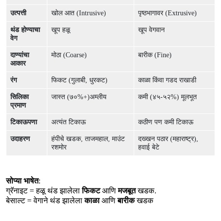
उत्पत्ती
खोल आत (Intrusive)
पृष्ठभागावर (Extrusive)
थंड होण्याचा
खूप हळू
खूप वेगवान
वेग
दाण्यांचा
मोठा (Coarse)
बारीक (Fine)
आकार
रंग
फिकट (गुलाबी, धुरकट)
काळा किंवा गडद राखाडी
सिलिका
जास्त (७०%+)अम्लीय
कमी (४५-५२%) मूलभूत
प्रमाण
टिकाऊपणा
अत्यंत टिकाऊ
कठीण पण कमी टिकाऊ
उदाहरण
हंपीचे खडक, ताजमहाल, माउंट
दख्खन पठार (महाराष्ट्र),
रशमोर
हवाई बेटे
सोप्या भाषेत
:

ग्रॅनाइट = हळू थंड झालेला 
फिकट
 आणि 
मजबूत
 खडक.

बेसाल्ट = वेगाने थंड झालेला 
काळा
 आणि 
बारीक
 खडक