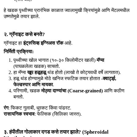
हे खडक पृथ्वीच्या प्रारंभिक काळात ज्वालामुखी क्रियांमुळे आणि मेंटलमधील 
उष्णतेमुळे तयार झाले.
२. ग्रॅनाइट कसे बनते?
ग्रॅनाइट हा 
इंट्रुसिव्ह इग्निअस रॉक
 आहे.
निर्मिती प्रक्रिया:
पृथ्वीच्या खोल भागात (१०-३० किलोमीटर खाली)
मॅग्मा
(पाघळलेला खडक) साचतो.
हा मॅग्मा
खूप हळूहळू
थंड होतो (लाखो ते कोट्यवधी वर्षे लागतात).
हळू थंड होण्यामुळे मोठे खनिज स्फटिक तयार होतात -
क्वार्ट्झ,
फेल्डस्पार आणि मायका
.
परिणामी, खडक
मोठ्या दाण्यांचा (Coarse-grained)
आणि कठीण
बनतो.
रंग
रासायनिक स्वभाव
: फेल्सिक (सिलिका जास्त).
३. हंपीतील गोलाकार दगड कसे तयार झाले? (Spheroidal