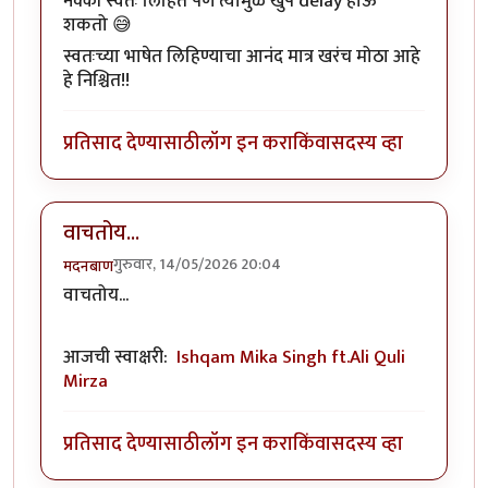
नक्की स्वतः लिहिते पण त्यामुळे खुप delay होऊ
शकतो 😅
स्वतःच्या भाषेत लिहिण्याचा आनंद मात्र खरंच मोठा आहे
हे निश्चित!!
प्रतिसाद देण्यासाठी
लॉग इन करा
किंवा
सदस्य व्हा
वाचतोय...
गुरुवार, 14/05/2026 20:04
मदनबाण
वाचतोय...
आजची स्वाक्षरी:
Ishqam Mika Singh ft.Ali Quli
Mirza
प्रतिसाद देण्यासाठी
लॉग इन करा
किंवा
सदस्य व्हा