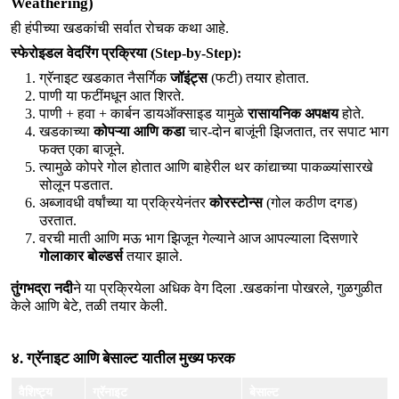
Weathering)
ही हंपीच्या खडकांची सर्वात रोचक कथा आहे.
स्फेरोइडल वेदरिंग प्रक्रिया (Step-by-Step):
ग्रॅनाइट खडकात नैसर्गिक
जॉइंट्स
(फटी) तयार होतात.
पाणी या फटींमधून आत शिरते.
पाणी + हवा + कार्बन डायऑक्साइड यामुळे
रासायनिक अपक्षय
होते.
खडकाच्या
कोपऱ्या आणि कडा
चार-दोन बाजूंनी झिजतात, तर सपाट भाग
फक्त एका बाजूने.
त्यामुळे कोपरे गोल होतात आणि बाहेरील थर कांद्याच्या पाकळ्यांसारखे
सोलून पडतात.
अब्जावधी वर्षांच्या या प्रक्रियेनंतर
कोरस्टोन्स
(गोल कठीण दगड)
उरतात.
वरची माती आणि मऊ भाग झिजून गेल्याने आज आपल्याला दिसणारे
गोलाकार बोल्डर्स
तयार झाले.
तुंगभद्रा नदी
ने या प्रक्रियेला अधिक वेग दिला .खडकांना पोखरले, गुळगुळीत 
केले आणि बेटे, तळी तयार केली.
४. ग्रॅनाइट आणि बेसाल्ट यातील मुख्य फरक
वैशिष्ट्य
ग्रॅनाइट
बेसाल्ट