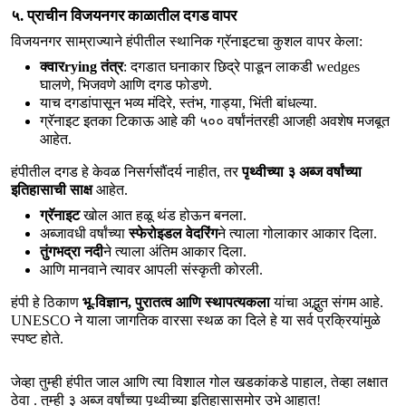
५. प्राचीन विजयनगर काळातील दगड वापर
विजयनगर साम्राज्याने हंपीतील स्थानिक ग्रॅनाइटचा कुशल वापर केला:
क्वारrying तंत्र
: दगडात घनाकार छिद्रे पाडून लाकडी wedges
घालणे, भिजवणे आणि दगड फोडणे.
याच दगडांपासून भव्य मंदिरे, स्तंभ, गाड्या, भिंती बांधल्या.
ग्रॅनाइट इतका टिकाऊ आहे की ५०० वर्षांनंतरही आजही अवशेष मजबूत
आहेत.
हंपीतील दगड हे केवळ निसर्गसौंदर्य नाहीत, तर 
पृथ्वीच्या ३ अब्ज वर्षांच्या 
इतिहासाची साक्ष
 आहेत.
ग्रॅनाइट
खोल आत हळू थंड होऊन बनला.
अब्जावधी वर्षांच्या
स्फेरोइडल वेदरिंग
ने त्याला गोलाकार आकार दिला.
तुंगभद्रा नदी
ने त्याला अंतिम आकार दिला.
आणि मानवाने त्यावर आपली संस्कृती कोरली.
हंपी हे ठिकाण 
भू-विज्ञान, पुरातत्व आणि स्थापत्यकला
 यांचा अद्भुत संगम आहे. 
UNESCO ने याला जागतिक वारसा स्थळ का दिले हे या सर्व प्रक्रियांमुळे 
स्पष्ट होते.
जेव्हा तुम्ही हंपीत जाल आणि त्या विशाल गोल खडकांकडे पाहाल, तेव्हा लक्षात 
ठेवा . तुम्ही ३ अब्ज वर्षांच्या पृथ्वीच्या इतिहासासमोर उभे आहात!