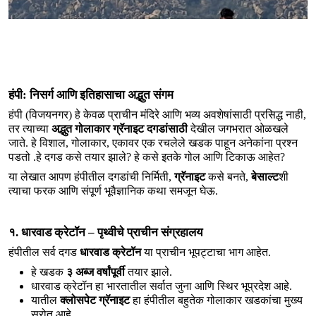
हंपी: निसर्ग आणि इतिहासाचा अद्भुत संगम
हंपी (विजयनगर) हे केवळ प्राचीन मंदिरे आणि भव्य अवशेषांसाठी प्रसिद्ध नाही, 
तर त्याच्या 
अद्भुत गोलाकार ग्रॅनाइट दगडांसाठी
 देखील जगभरात ओळखले 
जाते. हे विशाल, गोलाकार, एकावर एक रचलेले खडक पाहून अनेकांना प्रश्न 
पडतो .हे दगड कसे तयार झाले? हे कसे इतके गोल आणि टिकाऊ आहेत?
या लेखात आपण हंपीतील दगडांची निर्मिती, 
ग्रॅनाइट
 कसे बनते, 
बेसाल्ट
शी 
त्याचा फरक आणि संपूर्ण भूवैज्ञानिक कथा समजून घेऊ.
१. धारवाड क्रेटॉन – पृथ्वीचे प्राचीन संग्रहालय
हंपीतील सर्व दगड 
धारवाड क्रेटॉन
 या प्राचीन भूपट्टाचा भाग आहेत.
हे खडक
३ अब्ज वर्षांपूर्वी
तयार झाले.
धारवाड क्रेटॉन हा भारतातील सर्वात जुना आणि स्थिर भूप्रदेश आहे.
यातील
क्लोसपेट ग्रॅनाइट
हा हंपीतील बहुतेक गोलाकार खडकांचा मुख्य
स्रोत आहे.