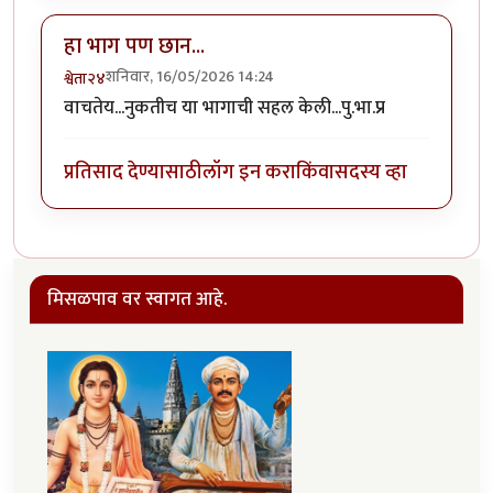
हा भाग पण छान...
शनिवार, 16/05/2026 14:24
श्वेता२४
वाचतेय...नुकतीच या भागाची सहल केली...पु.भा.प्र
प्रतिसाद देण्यासाठी
लॉग इन करा
किंवा
सदस्य व्हा
मिसळपाव वर स्वागत आहे.