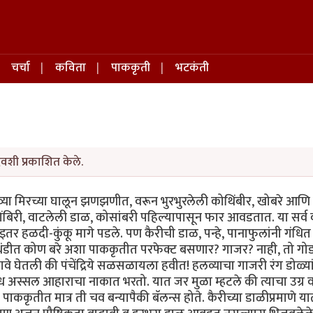
चर्चा
कविता
पाककृती
भटकंती
िवशी प्रकाशित केले.
व्या मिरच्या घालून झणझणीत, वरून भुरभुरलेली कोथिंबीर, खोबरे आणि 
कोशिंबिरी, वाटलेली डाळ, कोसांबरी पहिल्यापासून फार आवडतात. या सर्व 
 हळदी-कुंकू मागे पडले. पण कैरीची डाळ, पन्हे, पानाफुलांनी गंधित चै
न थंडीत कोण बरे अशा पाककृतीत परफेक्ट बसणार? गाजर? नाही, तो गो
 नावे घेतली की पंचेंद्रिये सळसळायला हवीत! हलव्याचा गाजरी रंग डोळ्या
 गंध अस्सल आहाराचा नाकात भरतो. यात जर मुळा म्हटले की त्याचा उग्र 
कृतीत मात्र ती चव बन्यापैकी बॅलन्स होते. कैरीच्या डाळीप्रमाणे य