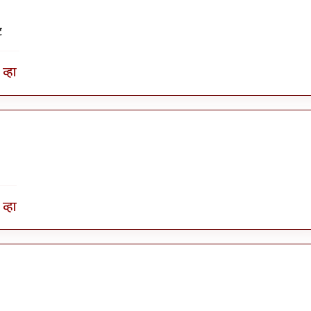
े
व्हा
व्हा