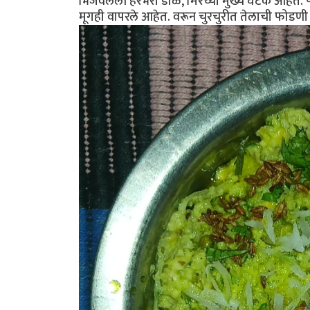
भिजवलेली हरभरा डाळ, मिरच्या मुख्य घटक आहेत. 
मूगही वापरले आहेत. वरून चुरचुरीत तेलाची फोडणी