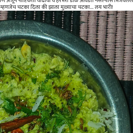
पण अजून पौष्टिकता वाढावी व हरभरा डाळ आवडत नसल्यास भिजवलेले 
 म्हणजेच चटका दिला की झाला मुळ्याचा चटका... लय भारी!