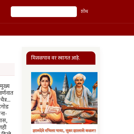
शोध
शोध
मिसळपाव वर स्वागत आहे.
मुख्य
वर्णनात
त्र...
डगोड
ंना-
वास,
ातही