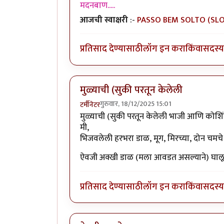
मदनबाण.....
आजची स्वाक्षरी
:-
PASSO BEM SOLTO (SL
प्रतिसाद देण्यासाठी
लॉग इन करा
किंवा
सदस्य 
मुळ्याची (सुकी परतून केलेली
गुरुवार, 18/12/2025 15:01
टर्मीनेटर
मुळ्याची (सुकी परतून केलेली भाजी आणि कोशिं
मी,
भिजवलेली हरभरा डाळ, मूग, मिरच्या, दोन चमचे 
ऐवजी अक्खी डाळ (मला आवडत असल्याने) घालू
प्रतिसाद देण्यासाठी
लॉग इन करा
किंवा
सदस्य 