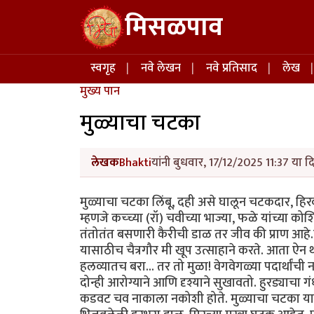
Skip to main content
मिसळपाव
Main navigation
स्वगृह
नवे लेखन
नवे प्रतिसाद
लेख
मुख्य पान
मुळ्याचा चटका
लेखक
Bhakti
यांनी बुधवार, 17/12/2025 11:37 या द
मुळ्याचा चटका लिंबू, दही असे घालून चटकदार, हिर
म्हणजे कच्च्या (रॉ) चवीच्या भाज्या, फळे यांच्या 
तंतोतंत बसणारी कैरीची डाळ तर जीव की प्राण आहे.इतर
यासाठीच चैत्रगौर मी खूप उत्साहाने करते. आता ऐ
हलव्यातच बरा... तर तो मुळा! वेगवेगळ्या पदार्थांची
दोन्ही आरोग्याने आणि दृश्याने सुखावतो. हुरड्याचा
कडवट चव नाकाला नकोशी होते. मुळ्याचा चटका या पाक