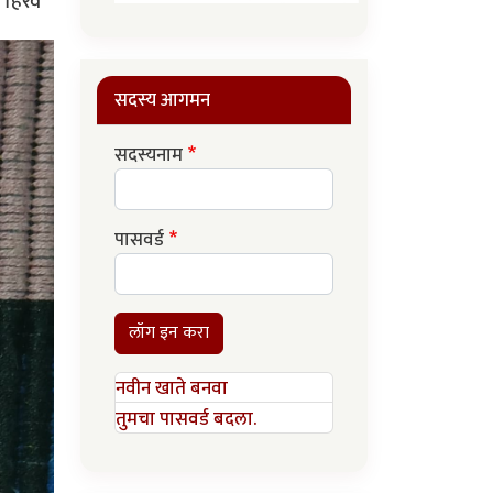
हिरवे
सदस्य आगमन
सदस्यनाम
पासवर्ड
लॉग इन करा
नवीन खाते बनवा
तुमचा पासवर्ड बदला.