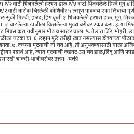
े) १/२ वाटी भिजवलेली हरभरा डाळ १/४ वाटी भिजवलेले हिरवे मूग ४ हि
 १/२ वाटी बारीक चिरलेली कोथिंबीर ५ लसूण पाकळ्य एका लिंबाचा पूर्
ल सुकी मिरची, हळद, हिंग कृती १. भिजवलेली हरभरा डाळ, मूग, मिरच्
ा. २. वाटलेल्या डाळीला किसलेल्या मुळ्याबरोबर एकत्र करा. ३. या मिश
नीट मिक्स करा.चवीनुसार मीठ व साखर घाला. ५. तेलात जिरे, मोहरी, ल
डाळीला चटका द्या. ६. लहान मुले तरीही खात नसल्यास डोश्याच्या पीठात
डे बनवा. ७. कच्च्या मुळ्याची जी चव आहे, ती अनुभवण्यासाठी याला अज
ष्ट्रीयन पदार्थ आहे, ज्यात मुळ्याची कडवट-उग्र चव डाळ,लिंबू आणि फो
ाडसारखी भाकरी-भाजीबरोबर उत्तम! -भक्ती