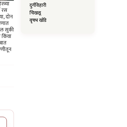
रव्या
दुर्गविहारी
ण रस
चिखलू
या, दोन
वृषभ खोंडे
्रणात
ाल सुकी
 किंवा
िबात
डणीतून