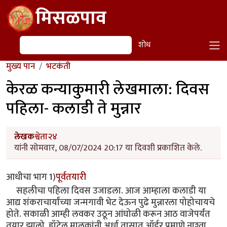
Skip to main content
मिसळपाव
शोध
शोध
मुख्य पान
भटकंती
केरळ कन्याकुमारी लेखमाला: दिवस
पहिला- कलाडी ते मुन्नार
लेखक
श्वेता२४
यांनी सोमवार, 08/07/2024 20:17 या दिवशी प्रकाशित केले.
आधीचा भाग 1)
पूर्वतयारी
सहलीचा पहिला दिवस उजाडला. आज आम्हाला कलाडी या
आद्य शंकराचार्यांच्या जन्मगावी भेट देऊन पुढे मुन्नारला पोहोचायचे
होते. सकाळी आम्ही लवकर उठून आंघोळी करून आठ वाजेपर्यंत
तयार झालो. हॉटेल मालकांनी अर्धा तासात ऑर्डर प्रमाणे नाश्ता