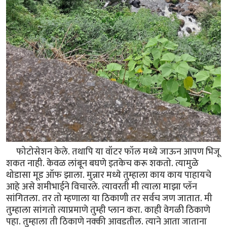
फोटोसेशन केले. तथापि या वॉटर फॉल मध्ये जाऊन आपण भिजू
शकत नाही. केवळ लांबून बघणे इतकेच करू शकतो. त्यामुळे
थोडासा मूड ऑफ झाला. मुन्नार मध्ये तुम्हाला काय काय पाहायचे
आहे असे शमीभाईने विचारले. त्यावरती मी त्याला माझा प्लॅन
सांगितला. तर तो म्हणाला या ठिकाणी तर सर्वच जण जातात. मी
तुम्हाला सांगतो त्याप्रमाणे तुम्ही प्लान करा. काही वेगळी ठिकाणे
पहा. तुम्हाला ती ठिकाणे नक्की आवडतील. त्याने आता जाताना