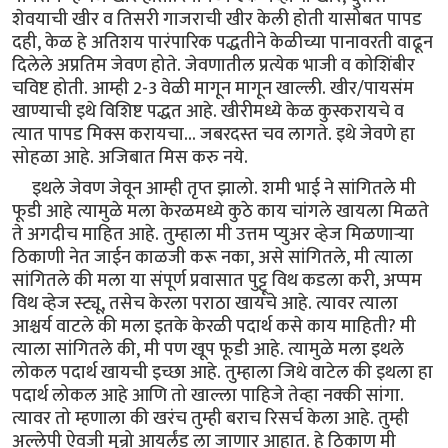
शेवयाची खीर व तिसरी गाजराची खीर केली होती यासोबत पापड
दही, केळ हे अतिशय पारंपारिक पद्धतीने केळीच्या पानावरती वाढून
दिलेले अप्रतिम जेवण होते. जेवणातील प्रत्येक भाजी व कोशिंबीर
चविष्ट होती. आम्ही 2-3 वेळी मागून मागून खाल्ली. खीर/पायसंम
खाण्याची इथे विशिष्ट पद्धत आहे. खीरीमध्ये केळ कुस्करायचे व
त्यात पापड मिक्स करायचा... जबरदस्त चव लागते. इथे जेवणे हा
सोहळा आहे. अजिबात मिस करु नये.
इथले जेवण जेवून आम्ही तृप्त झालो. शमी भाई ने सांगितले मी
फूडी आहे त्यामुळे मला केरळमध्ये कुठे काय चांगले खायला मिळते
ते अगदीच माहित आहे. तुम्हाला मी उत्तम प्युअर व्हेज मिळणार्‍या
ठिकाणी नेत जाईन काळजी करू नका, असे सांगितले, मी त्याला
सांगितले की मला या संपूर्ण प्रवासात पुट्टू विथ कडला करी, अप्पम
विथ व्हेज स्ट्यू, तसेच केरला पराठा खायचे आहे. त्यावर त्याला
आश्चर्य वाटले की मला इतके केरळी पदार्थ कसे काय माहिती? मी
त्याला सांगितले की, मी पण खूप फूडी आहे. त्यामुळे मला इथले
लोकल पदार्थ खायची इच्छा आहे. तुम्हाला जिथे वाटेल की इथला हा
पदार्थ लोकल आहे आणि तो खाल्ला पाहिजे तेव्हा नक्की सांगा.
त्यावर तो म्हणाला की खरंच तुम्ही बराच रिसर्च केला आहे. तुम्ही
अल्लेपी ऐवजी मुन्रो आयर्लंड ला जाणार आहात. हे ठिकाण मी