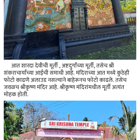
आत शारदा देवीची मूर्ती , अष्टदुर्गांच्या मूर्ती, तसेच श्री
शंकराचार्यांच्या आईची समाधी आहे. मंदिराच्या आत मध्ये कुठेही
फोटो काढणे अलाउड नसल्याने बाहेरूनच फोटो काढले. तसेच
जवळच श्रीकृष्ण मंदिर आहे. श्रीकृष्ण मंदिरांमधील मूर्ती अत्यंत
मोहक होती.