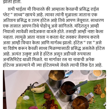
झाली होती.
शमी भाईला मी विचारले की आम्हाला केरळची प्रसिद्ध राईस
प्लेट “ साध्य” खायचे आहे. त्यावर त्यांनी मुन्नारला जाताना एक
अतिशय प्रसिद्ध व उत्तम हॉटेल आहे तिथे आपण जेवूयात. साधारण
एक तासात आपण तिथे पोहोचू असे सांगितले. मंदिरातून आम्ही
निघालो त्यावेळी साडेअकरा वाजले होते. तसाही आम्ही नाष्टा केला
नव्हता. त्यामुळे आता नाश्ता न करता थेट लवकर जेवणच करावे
असा आम्ही विचार केला आणि मार्गस्थ झालो. हॉटेल “ रस ” असे
या विशेष करून केरळी साध्य मिळण्यासाठी प्रसिद्ध असलेले हॉटेल
आहे. अत्यंत उत्कृष्ट असे हे हॉटेल असून अडीचशे रुपयाला
अनलिमिटेड थाळी मिळते. या मार्गावर रस या नावाची अनेक
हॉटेल्स असल्याने मी ज्या हॉटेलमध्ये जेवले त्याची लिंक देत आहे.