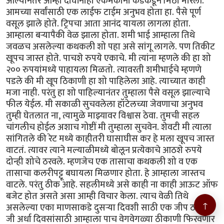
आल्यानंतर आम्ही दोघींनीही एकमेकींना कडकडून मिठी मारली.
आमच्या सर्वांसाठी एक लाईफ टाईम अनुभव होता हा. पैसे पूर्ण
वसूल झाले होते. ट्रिपचा आता आनंद यायला लागला होता.
आम्हाला बऱ्यापैकी वेळ झाला होता. शमी भाई आम्हाला तिथे
जवळच असलेल्या कथकली शो पहा असे सांगू लागले. पण तिकीट
खूपच जास्त होते. पाचशे रुपये एकाचे. मी त्यांना म्हणले की हा शो
२०० रुपयांमध्ये पाहायला मिळतो. त्यावरती शमीभाईचे म्हणणे
पडले की मी खूप ठिकाणी हा शो पाहिलेला आहे. त्याच्यात काही
मजा नाही. परंतु हा शो पाहिल्यानंतर तुम्हाला पैसे वसूल झाल्याचे
फील येईल. मी सकाळी सुचवलेला हॉटेलच्या जेवणाचा अनुभव
तुम्ही घेतलात ना, त्यामुळे माझ्यावर विश्वास ठेवा. तुमची सहल
चांगलीच होईल अशाच गोष्टीं मी तुम्हाला सुचवेन. शेवटी मी त्याला
सांगितले की रेट मध्ये काहीतरी घासाघीस कर हे मला खूपच जास्त
वाटतं. त्यावर त्याने मल्याळीमध्ये बोलून प्रत्येकाचे आठशे रुपये
दोन्ही शोचे ठरवले. म्हणजेच एक तासाचा कथकली शो व एक
तासाचा कलरीपट्टू बघायला मिळणार होता. हे आम्हाला जास्तच
वाटले. परंतु ठीक आहे. सहलीमध्ये असे काही ना काही आऊट ऑफ
बजेट होत असते असा आम्ही विचार केला. त्याच वेळी तिथे
↑
असलेल्या एका माणसाकडे दुसऱ्या दिवशी साठी एक जीप ठरवली
जी अर्धा दिवसांसाठी आम्हाला पाच वेगवेगळ्या ठीकाणी फिरवणार