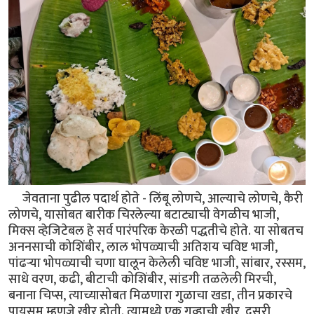
जेवताना पुढील पदार्थ होते - लिंबू लोणचे, आल्याचे लोणचे, कैरी
लोणचे, यासोबत बारीक चिरलेल्या बटाट्याची वेगळीच भाजी,
मिक्स व्हेजिटेबल हे सर्व पारंपरिक केरळी पद्धतीचे होते. या सोबतच
अननसाची कोशिंबीर, लाल भोपळ्याची अतिशय चविष्ट भाजी,
पांढऱ्या भोपळ्याची चणा घालून केलेली चविष्ट भाजी, सांबार, रस्सम,
साधे वरण, कढी, बीटाची कोशिंबीर, सांडगी तळलेली मिरची,
बनाना चिप्स, त्याच्यासोबत मिळणारा गुळाचा खडा, तीन प्रकारचे
पायसम म्हणजे खीर होती. त्यामध्ये एक गव्हाची खीर, दुसरी