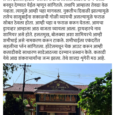
बनवून देण्यात येईल म्हणून सांगितले. तथापि आम्हाला तेवढा वेळ
नव्हता. त्यामुळे आम्ही चहा मागवला. नुकतीच दिवाळी झाल्यामुळे
तसेच सासूबाईंना सकाळची गोळी घ्यायची असल्यामुळे फराळ
सोबत ठेवला होता. आम्ही चहा व फराळ करून घेतला. आमचा
ड्रायव्हर आम्हाला आठ वाजता घ्यायला आला. ड्रायव्हरचे नाव
शामियर असे होते. हसतमुख, बोलक्या अशा शामियरचे आम्ही
शमीभाई असे नामकरण करून टाकले. शमीभाईला एकंदरीत
सहलीचा प्लॅन सांगितला. हॉटेलमधून चेक आउट करून आम्ही
कलाडीकडे साधारण साडेआठच्या दरम्यान प्रस्थान केले. कलाडी
येथे आद्य शंकराचार्यांचा जन्म झाला. तेथे शारदा शृंगेरी मठ आहे.