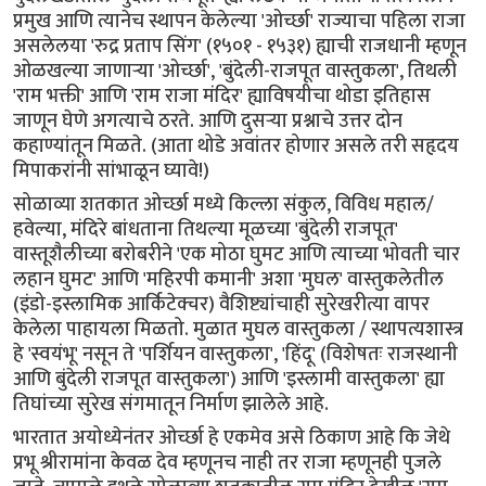
प्रमुख आणि त्यानेच स्थापन केलेल्या 'ओर्च्छा' राज्याचा पहिला राजा
असलेलया 'रुद्र प्रताप सिंग' (१५०१ - १५३१) ह्याची राजधानी म्हणून
ओळखल्या जाणाऱ्या 'ओर्च्छा', 'बुंदेली-राजपूत वास्तुकला', तिथली
'राम भक्ती' आणि 'राम राजा मंदिर' ह्याविषयीचा थोडा इतिहास
जाणून घेणे अगत्याचे ठरते. आणि दुसऱ्या प्रश्नाचे उत्तर दोन
कहाण्यांतून मिळते. (आता थोडे अवांतर होणार असले तरी सहृदय
मिपाकरांनी सांभाळून घ्यावे!)
सोळाव्या शतकात ओर्च्छा मध्ये किल्ला संकुल, विविध महाल/
हवेल्या, मंदिरे बांधताना तिथल्या मूळच्या 'बुंदेली राजपूत'
वास्तूशैलीच्या बरोबरीने 'एक मोठा घुमट आणि त्याच्या भोवती चार
लहान घुमट' आणि 'महिरपी कमानी' अशा 'मुघल' वास्तुकलेतील
(इंडो-इस्लामिक आर्किटेक्चर) वैशिष्ट्यांचाही सुरेखरीत्या वापर
केलेला पाहायला मिळतो. मुळात मुघल वास्तुकला / स्थापत्यशास्त्र
हे 'स्वयंभू' नसून ते 'पर्शियन वास्तुकला', 'हिंदू' (विशेषतः राजस्थानी
आणि बुंदेली राजपूत वास्तुकला') आणि 'इस्लामी वास्तुकला' ह्या
तिघांच्या सुरेख संगमातून निर्माण झालेले आहे.
भारतात अयोध्येनंतर ओर्च्छा हे एकमेव असे ठिकाण आहे कि जेथे
प्रभू श्रीरामांना केवळ देव म्हणूनच नाही तर राजा म्हणूनही पुजले