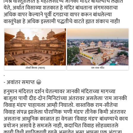
मिश्र वास्तूशैलीत हे महालसदृष्य जानकी मंदिर बांधल्याचे लक्षात
येते, अर्थात विसाव्या शतकात हे मंदिर बांधताना संगमरवराचा
अधिक वापर केल्याने पूर्वी दगडाचा वापर करून बांधलेल्या
वास्तुंपेक्षा हे अधिक इस्लामी पद्धतीचे वाटते ह्यात शंकाच नाही!
.
- अवांतर समाप्त 😀
हनुमान मंदिरात दर्शन घेतल्यावर जानकी मंदिराच्या मागच्या
बाजूला पायी दीड-दोन मिनिटांच्या अंतरावर असलेला 'राम जानकी
विवाह मंडप' पाहायला आम्ही निघालो. वास्तविक राम-सीतेचा
विवाह संपन्न झालेला पौराणिक 'मणी मंडप' तीनेक किमी अंतरावर
असताना आधुनिक काळात हा वेगळा 'विवाह मंडप' बांधण्याचे काय
प्रयोजन असावे हे समजले नाही, कदाचित विवाह सोहळ्यातले
काही विधी ह्याठिकाणी झाले असावेत असा आपला एक अंदाज!