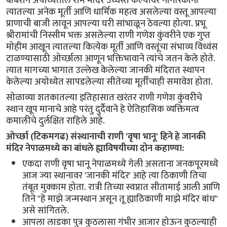
बाबराने अयोध्येतील राम मंदिर उध्वस्त केल्यावर नागरिकांनी
त्यातल्या अनेक मूर्ती आणि धार्मिक महत्व असलेल्या वस्तू आपल्या
प्राणाची बाजी लावून आपल्या घरी सांभाळून ठेवल्या होत्या. प्रभू
श्रीरामांची निस्सीम भक्त असलेल्या राणी गणेश कुंवरीने एक गुप्त
मोहीम आखून त्यातल्या कित्येक मूर्ती आणि वस्तूंचा संभाव्य विध्वंस
टाळण्यासाठी ओर्च्छाला आणून भक्तिभावाने त्यांचे जतन केले होते.
त्यात मागच्या भागात उल्लेख केलेल्या जानकी मंदिरात स्थापन
केलेल्या अयोध्येत सापडलेल्या सीतेच्या मूर्तींचाही समावेश होता.
सोळाव्या शतकातल्या इतिहासात खरंतर राणी गणेश कुंवरीचे
स्थान खूप मानाचे आहे परंतु दुर्दैवाने हे ऐतिहासिक व्यक्तिमत्व
कमालीचे दुर्लक्षित राहिले आहे.
ओर्च्छा (टिकमगढ) संस्थानाची राणी 'वृषा भानू' हिने हे जानकी
मंदिर नेपाळमध्ये का बांधले ह्याविषयीच्या दोन कहाण्या:
एकदा राणी वृषा भानू नेपाळमध्ये गेली असताना जनकपूरमध्ये
आज ज्या स्थानावर 'जानकी मंदिर' आहे त्या ठिकाणी तिचा
तंबूत मुक्काम होता. रात्री तिच्या स्वप्नात सीतामाई आली आणि
तिने "हे माझे जन्मस्थान असून तू ह्याठिकाणी माझे मंदिर बांध"
असे सांगितले.
आपला लाडका पुत्र कुठलासा गंभीर आजार होऊन कुठल्याही