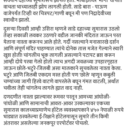
सवयीने दहाच्या सुमारासच झोपले होते. मोबाईलवर 'मांगा' वाचता
वाचता भाच्यालाही झोप लागली होती. साडे बारा - पाऊण
वाजेपर्यंत टिव्ही वर चित्रपट/गाणी बघून मी पण निद्रादेवीच्या
स्वाधीन झालो.
दुसऱ्या दिवशी आम्ही उशिरा म्हणजे साडे दहाच्या सुमारास उठलो
तेव्हा सकाळी लवकर उठणारे वडील जानकी मंदिरात जाऊन परत
येताना नाश्ता करूनच आले होते. गर्दी नसल्याने मनासारखे दर्शन
आणि संपूर्ण मंदिर पाहण्यात त्यांचे दोनेक तास मजेत गेल्याने स्वारी
खुश होती! चांगलीच भूक लागली असल्याने पटापट ब्रश करून
आम्ही दोघे परवा गेलो होतो त्याच अगदी जवळच्या उपहारगृहात
जाऊन छोले-भटुरे-जिलबी असा मालकाने सुचवलेला नाश्ता केला.
भटुरे आणि जिलबी एकदम मस्त होती पण 'छोले' म्हणून कबुली
चण्यांच्या जागी हिरवे वाटणे वापरलेले बघून गंमत वाटली, अर्थात
चवीला तेही चांगलेच लागले ह्यात वाद नाही.
दणदणीत नाश्ता झाल्यावर रूमवर परतून आमच्या आंघोळी-
पांघोळी आणि सामानाची आवरा-आवर उरकल्यावर एकच्या
सुमारास कालच्याप्रमाणेच हॉटेल व्यवस्थापकाने ४५० नेपाळी रुपये
भाड्यात ठरवलेल्या ई-रिक्षाने हॉटेलपासून सुमारे तीन किमी
अंतरावर असलेल्या जनकपूर एरपोर्टवर पोचलो.