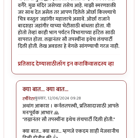
वगैरे. मुळ मंदिर जसेच्या तसेच आहे. माझी स्मरणशक्ती
जर साथ देत असेल तर आपण दिलेले ओर्छा किल्ल्याचे
चित्र वस्तुतः जहांगीर महालाचे असावे. ओर्छा राजाने
बादशहा जहांगीर याच्या भेटीसाठी बांधला होता. मी
होतो तेव्हां काही भाग पर्यटन विभागाच्या हाॅटेल साठी
वापरात होता. लग्नानंतर सौ तपस्वींना इथेच लंचपार्टी
दिली होती. लेख अवडला हे वेगळे सांगण्याची गरज नाही.
प्रतिसाद देण्यासाठी
लॉग इन करा
किंवा
सदस्य व्हा
क्या बात... क्या बात...
बुधवार, 12/06/2024 09:28
टर्मीनेटर
In reply to
मस्त भटकंती.
by
कर्नलतपस्वी
अथांग आकाश । कर्नलतपस्वी, प्रतिसादासाठी आपले
मनःपूर्वक आभार 🙏
"लग्नानंतर सौ तपस्वींना इथेच लंचपार्टी दिली होती."
क्या बात... क्या बात... म्हणजे एकदम शाही मेजवानीच
दिली होतीत की 👍