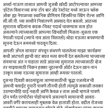
अर्ध्या-पाऊण तासात आमची जुजबी खरेदी आटोपल्यावर आमच्या
'हॉटेल विवान'च्या रूफ टॉप बार अँड रेस्टोरंट मध्ये जाऊन 'ब्लॅक
ओक' ह्या नेपाळच्या स्थानिक प्रीमियम व्हिस्कीचा स्प्रिंग रोल्स आणि
सी.सी.पी. च्या साथीने निवांतपणे आस्वाद घेत बसलो. आठच्या
सुमारास वडिलांना कडक-चिवट पदार्थ चावण्यास त्रास होत
असल्याने त्यांच्यासाठी आपल्या खिचडीशी मिळता-जुळता एक
नेपाळी पदार्थ (ज्याचे नाव आता विसरलो) थोडा मऊसर बनवण्याची
सूचना देऊन रूममध्ये पाठवून दिला.
आपली 'ॲपल सायडर' संपवून संथपणे चाललेला माझा 'कार्यक्रम'
कधी आटपतो ह्याची वाट बघत मला कंपनी देत बसलेल्या भाच्याच्या
संयमाचा अंत न पाहाता साडे आठच्या सुमारास त्याच्यासाठी व्हेज
तर माझ्यासाठी चिकन हक्का नूडल्सची ऑर्डर देऊन खान-पान
उरकून सव्वा नऊच्या सुमारास आम्ही रूमवर परतलो.
दुसऱ्या दिवशी काठमांडूला जाण्यासाठीची 'बुद्धा एअरवेज'ची
आमची फ्लाईट दुपारी पावणे तीनची होती त्यामुळे सकाळी लवकर
उठण्याचीहि घाई नव्हती आणि केवळ १ तास आधी म्हणजे पावणे
दोन पर्यंत एरपोर्टवर पोहोचायचे असल्याने सामानाची आवरा-
आवरी वगैरे करायलाही मुबलक वेळ हाताशी होता. वडील रोजच्या