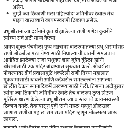
एकदा आपण ओर्च्छाला पोहोचलो की, मीच ओर्च्छाचा राजा
असेन.
तुम्ही ज्या ठिकाणी मला पहिल्यांदा जमिनीवर ठेवाल तेच
माझ्या वास्तव्याचे कायमस्वरूपी ठिकाण असेल.
प्रभू श्रीरामांच्या दर्शनाने कृतार्थ झालेल्या राणी 'गणेश कुंवरीने'
त्यांच्या सर्व अटी मान्य केल्या.
श्रावण शुक्ल पंचमीला पुष्य नक्षत्रावर बालरुपातल्या प्रभू श्रीरामांसह
राणी ओर्च्छाला परत येण्यासाठी निघाल्याची बातमी समजताच
आनंदित झालेल्या राजा 'मधुकर शहा जुदेव बुंदेला' ह्यांनी
श्रीरामांसाठी एक मंदिर बांधण्यास सुरुवात केली. ओर्च्छाला
पोचल्यावर दीर्घ प्रवासामुळे थकलेली राणी तिच्या महालात
मुक्कामासाठी थांबली आणि कडेवरील रामलल्लांना आपल्या
खोलीत ठेऊन स्नानादिकर्मे उरकण्यासाठी गेली. तिसऱ्या अटीनुसार
त्यांना ज्या ठिकाणी जमिनीवर ठेवले तेच बालरूप लुप्त होऊन
मूर्तिरूप धारण केलेल्या प्रभू श्रीरामांच्या वास्तव्याचे कायमस्वरूपी
ठिकाण बनले. तेव्हापासून पूर्वी 'रानी महल' म्हणून ओळखला
जाणारा राणीचा महाल 'राम राजा मंदिर' म्हणून ओळखला जाऊ
लागला.