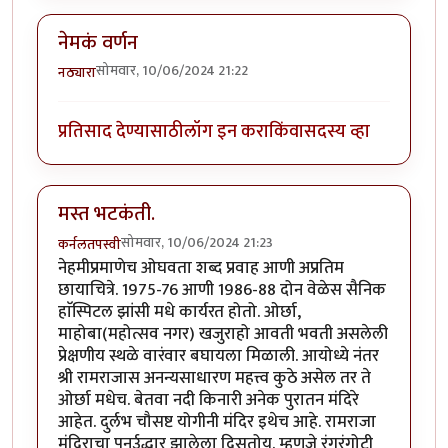
नेमकं वर्णन
सोमवार, 10/06/2024 21:22
नठ्यारा
प्रतिसाद देण्यासाठी
लॉग इन करा
किंवा
सदस्य व्हा
मस्त भटकंती.
सोमवार, 10/06/2024 21:23
कर्नलतपस्वी
नेहमीप्रमाणेच ओघवता शब्द प्रवाह आणी अप्रतिम
छायाचित्रे. 1975-76 आणी 1986-88 दोन वेळेस सैनिक
हाॅस्पिटल झांसी मधे कार्यरत होतो. ओर्छा,
माहोबा(महोत्सव नगर) खजुराहो आवती भवती असलेली
प्रेक्षणीय स्थळे वारंवार बघायला मिळाली. आयोध्ये नंतर
श्री रामराजास अनन्यसाधारण महत्त्व कुठे असेल तर ते
ओर्छा मधेच. बेतवा नदी किनारी अनेक पुरातन मंदिरे
आहेत. दुर्लभ चौसष्ट योगीनी मंदिर इथेच आहे. रामराजा
मंदिराचा पुनर्उद्धार झालेला दिसतोय. म्हणजे रंगरंगोटी