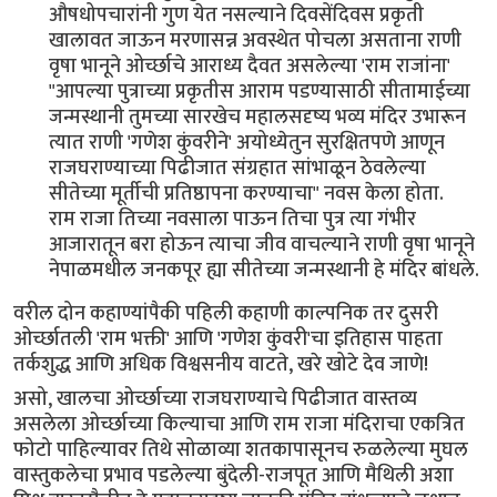
औषधोपचारांनी गुण येत नसल्याने दिवसेंदिवस प्रकृती
खालावत जाऊन मरणासन्न अवस्थेत पोचला असताना राणी
वृषा भानूने ओर्च्छाचे आराध्य दैवत असलेल्या 'राम राजांना'
"आपल्या पुत्राच्या प्रकृतीस आराम पडण्यासाठी सीतामाईच्या
जन्मस्थानी तुमच्या सारखेच महालसदृष्य भव्य मंदिर उभारून
त्यात राणी 'गणेश कुंवरीने' अयोध्येतुन सुरक्षितपणे आणून
राजघराण्याच्या पिढीजात संग्रहात सांभाळून ठेवलेल्या
सीतेच्या मूर्तीची प्रतिष्ठापना करण्याचा" नवस केला होता.
राम राजा तिच्या नवसाला पाऊन तिचा पुत्र त्या गंभीर
आजारातून बरा होऊन त्याचा जीव वाचल्याने राणी वृषा भानूने
नेपाळमधील जनकपूर ह्या सीतेच्या जन्मस्थानी हे मंदिर बांधले.
वरील दोन कहाण्यांपैकी पहिली कहाणी काल्पनिक तर दुसरी
ओर्च्छातली 'राम भक्ती' आणि 'गणेश कुंवरी'चा इतिहास पाहता
तर्कशुद्ध आणि अधिक विश्वसनीय वाटते, खरे खोटे देव जाणे!
असो, खालचा ओर्च्छाच्या राजघराण्याचे पिढीजात वास्तव्य
असलेला ओर्च्छाच्या किल्याचा आणि राम राजा मंदिराचा एकत्रित
फोटो पाहिल्यावर तिथे सोळाव्या शतकापासूनच रुळलेल्या मुघल
वास्तुकलेचा प्रभाव पडलेल्या बुंदेली-राजपूत आणि मैथिली अशा