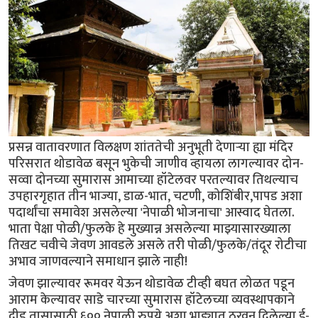
प्रसन्न वातावरणात विलक्षण शांततेची अनुभूती देणाऱ्या ह्या मंदिर
परिसरात थोडावेळ बसून भुकेची जाणीव व्हायला लागल्यावर दोन-
सव्वा दोनच्या सुमारास आमाच्या हॉटेलवर परतल्यावर तिथल्याच
उपहारगृहात तीन भाज्या, डाळ-भात, चटणी, कोशिंबीर,पापड अशा
पदार्थांचा समावेश असलेल्या 'नेपाळी भोजनाचा' आस्वाद घेतला.
भाता पेक्षा पोळी/फुलके हे मुख्यान्न असलेल्या माझ्यासारख्याला
तिखट चवीचे जेवण आवडले असले तरी पोळी/फुलके/तंदूर रोटीचा
अभाव जाणवल्याने समाधान झाले नाही!
जेवण झाल्यावर रूमवर येऊन थोडावेळ टीव्ही बघत लोळत पडून
आराम केल्यावर साडे चारच्या सुमारास हॉटेलच्या व्यवस्थापकाने
दीड तासासाठी ६०० नेपाळी रुपये अशा भाड्यात ठरवून दिलेल्या ई-