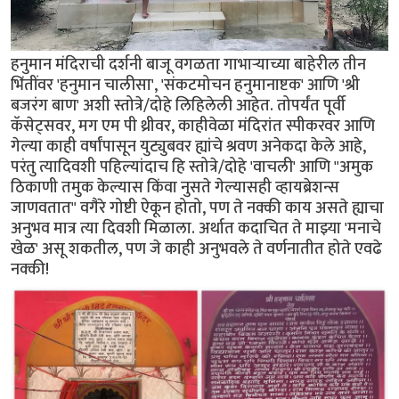
हनुमान मंदिराची दर्शनी बाजू वगळता गाभाऱ्याच्या बाहेरील तीन
भिंतींवर 'हनुमान चालीसा', 'संकटमोचन हनुमानाष्टक' आणि 'श्री
बजरंग बाण' अशी स्तोत्रे/दोहे लिहिलेली आहेत. तोपर्यंत पूर्वी
कॅसेट्सवर, मग एम पी थ्रीवर, काहीवेळा मंदिरांत स्पीकरवर आणि
गेल्या काही वर्षांपासून युट्युबवर ह्यांचे श्रवण अनेकदा केले आहे,
परंतु त्यादिवशी पहिल्यांदाच हि स्तोत्रे/दोहे 'वाचली' आणि "अमुक
ठिकाणी तमुक केल्यास किंवा नुसते गेल्यासही व्हायब्रेशन्स
जाणवतात" वगैरे गोष्टी ऐकून होतो, पण ते नक्की काय असते ह्याचा
अनुभव मात्र त्या दिवशी मिळाला. अर्थात कदाचित ते माझ्या 'मनाचे
खेळ' असू शकतील, पण जे काही अनुभवले ते वर्णनातीत होते एवढे
नक्की!