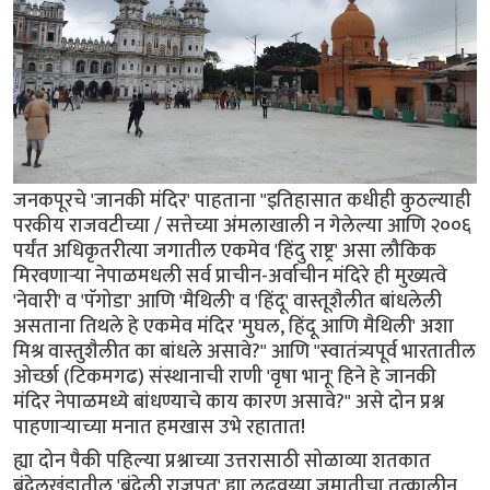
जनकपूरचे 'जानकी मंदिर' पाहताना "इतिहासात कधीही कुठल्याही
परकीय राजवटीच्या / सत्तेच्या अंमलाखाली न गेलेल्या आणि २००६
पर्यंत अधिकृतरीत्या जगातील एकमेव 'हिंदु राष्ट्र' असा लौकिक
मिरवणाऱ्या नेपाळमधली सर्व प्राचीन-अर्वाचीन मंदिरे ही मुख्यत्वे
'नेवारी' व 'पॅगोडा' आणि 'मैथिली' व 'हिंदू' वास्तूशैलीत बांधलेली
असताना तिथले हे एकमेव मंदिर 'मुघल, हिंदू आणि मैथिली' अशा
मिश्र वास्तुशैलीत का बांधले असावे?" आणि "स्वातंत्र्यपूर्व भारतातील
ओर्च्छा (टिकमगढ) संस्थानाची राणी 'वृषा भानू' हिने हे जानकी
मंदिर नेपाळमध्ये बांधण्याचे काय कारण असावे?" असे दोन प्रश्न
पाहणाऱ्याच्या मनात हमखास उभे रहातात!
ह्या दोन पैकी पहिल्या प्रश्नाच्या उत्तरासाठी सोळाव्या शतकात
बुंदेलखंडातील 'बुंदेली राजपूत' ह्या लढवय्या जमातीचा तत्कालीन