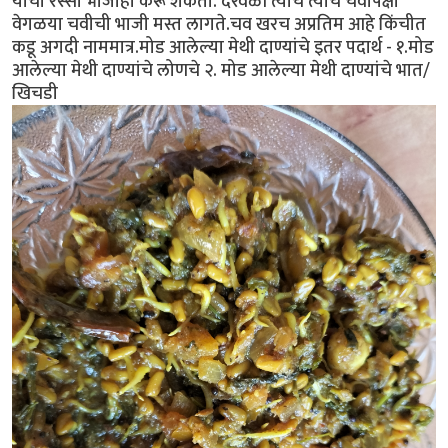
याची रस्सा भाजीही करू शकता. दरवेळी त्याच त्याच चवीपेक्षा
वेगळया चवीची भाजी मस्त लागते.चव खरच अप्रतिम आहे किंचीत
कडू अगदी नाममात्र.मोड आलेल्या मेथी दाण्यांचे इतर पदार्थ - १.मोड
आलेल्या मेथी दाण्यांचे लोणचे २. मोड आलेल्या मेथी दाण्यांचे भात/
खिचडी