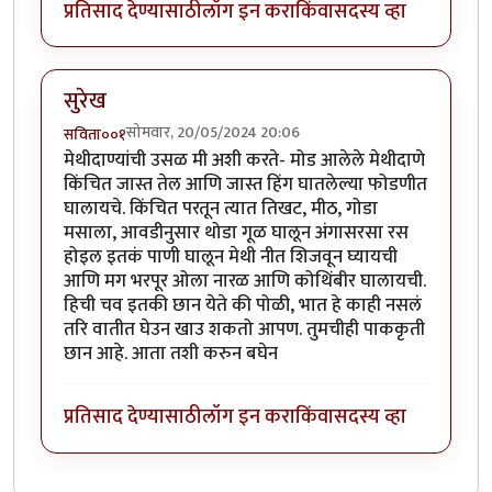
प्रतिसाद देण्यासाठी
लॉग इन करा
किंवा
सदस्य व्हा
सुरेख
सोमवार, 20/05/2024 20:06
सविता००१
मेथीदाण्यांची उसळ मी अशी करते- मोड आलेले मेथीदाणे
किंचित जास्त तेल आणि जास्त हिंग घातलेल्या फोडणीत
घालायचे. किंचित परतून त्यात तिखट, मीठ, गोडा
मसाला, आवडीनुसार थोडा गूळ घालून अंगासरसा रस
होइल इतकं पाणी घालून मेथी नीत शिजवून घ्यायची
आणि मग भरपूर ओला नारळ आणि कोथिंबीर घालायची.
हिची चव इतकी छान येते की पोळी, भात हे काही नसलं
तरि वातीत घेउन खाउ शकतो आपण. तुमचीही पाककृती
छान आहे. आता तशी करुन बघेन
प्रतिसाद देण्यासाठी
लॉग इन करा
किंवा
सदस्य व्हा