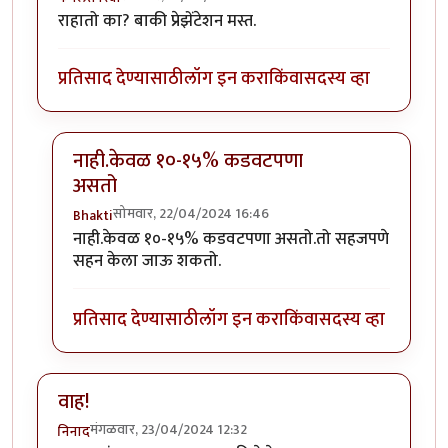
राहातो का? बाकी प्रेझेंटेशन मस्त.
प्रतिसाद देण्यासाठी
लॉग इन करा
किंवा
सदस्य व्हा
नाही.केवळ १०-१५% कडवटपणा
असतो
सोमवार, 22/04/2024 16:46
Bhakti
In reply to
मेथी दाण्याचा कडवटपणा...
by
कर्नलतपस्वी
नाही.केवळ १०-१५% कडवटपणा असतो.तो सहजपणे
सहन केला जाऊ शकतो.
प्रतिसाद देण्यासाठी
लॉग इन करा
किंवा
सदस्य व्हा
वाह!
मंगळवार, 23/04/2024 12:32
निनाद