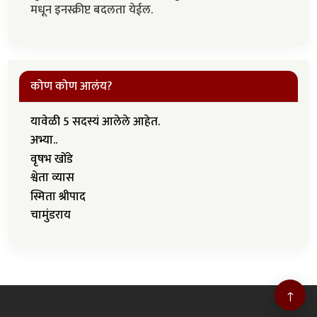
मधून इनस्क्रीप्ट बदलता येईल.
कोण कोण आलंय?
यावेळी 5 सदस्यं आलेले आहेत.
अभ्या..
वृषभ खोंडे
श्वेता व्यास
स्मिता श्रीपाद
चामुंडराय
↑