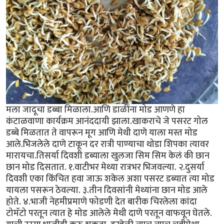
मला जादूचा डब्बा मिळाला.आणि डाळींना मोड आणणे हा
कंटाळवाणा कार्यक्रम आनंददायी झाला.खाकराचे जे पसरट गोल
डब्बे मिळतात ते वापरून मूग आणि मेथी दाणे याला मस्त मोड
आले.भिजलेले दाणे टाकून दर रात्री पाण्याचा थोडा शिपका त्यावर
मारायचा.तिसर्या दिवशी डब्याला खुलजा सिम सिम केलं की छान
छान मोड दिसतात. १.वाटीभर मेथ्या रात्रभर भिजवल्या. २.दुसर्या
दिवशी एका किंचित हवा जाऊ शकेल अशा पसरट डब्यात त्या मोड
यायला पसरून ठेवल्या. ३.तीन दिवसांनी मेथ्यांना छान मोड आले
होते. ४.भाजी नेहमीप्रमाणे फोडणी देत बारीक चिरलेला कांदा
टोमॅटो परतून त्यात हे मोड आलेले मेथी दाणे परतून वाफवून घेतले.