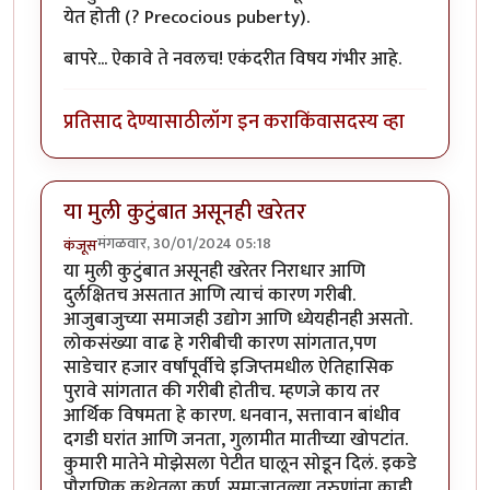
येत होती (? Precocious puberty).
बापरे... ऐकावे ते नवलच! एकंदरीत विषय गंभीर आहे.
प्रतिसाद देण्यासाठी
लॉग इन करा
किंवा
सदस्य व्हा
या मुली कुटुंबात असूनही खरेतर
मंगळवार, 30/01/2024 05:18
कंजूस
या मुली कुटुंबात असूनही खरेतर निराधार आणि
दुर्लक्षितच असतात आणि त्याचं कारण गरीबी.
आजुबाजुच्या समाजही उद्योग आणि ध्येयहीनही असतो.
लोकसंख्या वाढ हे गरीबीची कारण सांगतात,पण
साडेचार हजार वर्षांपूर्वीचे इजिप्तमधील ऐतिहासिक
पुरावे सांगतात की गरीबी होतीच. म्हणजे काय तर
आर्थिक विषमता हे कारण. धनवान, सत्तावान बांधीव
दगडी घरांत आणि जनता, गुलामीत मातीच्या खोपटांत.
कुमारी मातेने मोझेसला पेटीत घालून सोडून दिलं. इकडे
पौराणिक कथेतला कर्ण. समाजातल्या तरुणांना काही