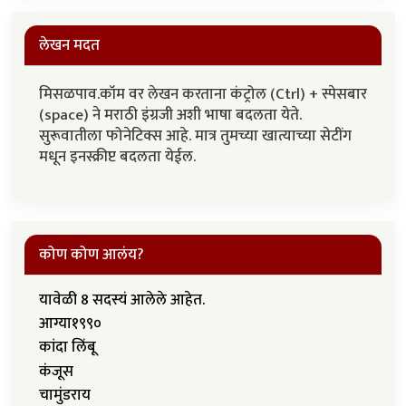
लेखन मदत
मिसळपाव.कॉम वर लेखन करताना कंट्रोल (Ctrl) + स्पेसबार
(space) ने मराठी इंग्रजी अशी भाषा बदलता येते.
सुरूवातीला फोनेटिक्स आहे. मात्र तुमच्या खात्याच्या सेटींग
मधून इनस्क्रीप्ट बदलता येईल.
कोण कोण आलंय?
यावेळी 8 सदस्यं आलेले आहेत.
आग्या१९९०
कांदा लिंबू
कंजूस
चामुंडराय