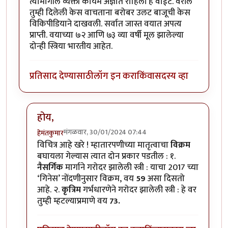
त्यामागील व्यक्ती कायम अज्ञात राहिली हे वाईट. वरील
तुम्ही दिलेली केस वाचताना बरोबर उलट बाजूची केस
विकिपीडियाने दाखवली. सर्वात जास्त वयात अपत्य
प्राप्ती. वयाच्या ७२ आणि ७३ व्या वर्षी मूल झालेल्या
दोन्ही स्त्रिया भारतीय आहेत.
प्रतिसाद देण्यासाठी
लॉग इन करा
किंवा
सदस्य व्हा
होय,
मंगळवार, 30/01/2024 07:44
हेमंतकुमार
In reply to
विचित्र प्रकार आहे पाचव्या
by
गवि
विचित्र आहे खरे ! म्हातारपणीच्या मातृत्वाचा
विक्रम
बघायला गेल्यास त्यात दोन प्रकार पडतील : १.
नैसर्गिक
मार्गाने गरोदर झालेली स्त्री : याचा 2017 च्या
‘गिनेस’ नोंदणीनुसार विक्रम, वय
59
असा दिसतो
आहे. २.
कृत्रिम
गर्भधारणेने गरोदर झालेली स्त्री : हे वर
तुम्ही म्हटल्याप्रमाणे वय
73.