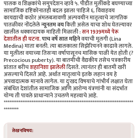
पालक व शिक्षकांचे समुपदेशन व्हावे ५. पीडीत मुलींकडे बघण्याच्या
सामाजिक दृष्टिकोनातही बदल झाला पाहिजे ६. विवाहवय
कायद्याची कठोर अंमलबजावणी अल्पवयीन मातृत्वाचे जागतिक
पातळीवर नोंदलेले
न्यूनतम वय
किती असेल याचा शोध घेतल्यावर
खालील धक्कादायक माहिती मिळाली :
सन 1939मध्ये पेरू
देशातील ही घटना.
पाच वर्षे सात महिने
वयाची मुलगी (Lina
Medina) माता बनली. त्या बालकाला सिझेरियनने काढावे लागले.
या मुलीला वयाच्या तिसऱ्या वर्षापासूनच मासिक पाळी येत होती (?
Precocious puberty). या बातमीची वैद्यकीय तसेच पत्रकारीय
प्रांतात बरीच
शहानिशा झालेली
दिसते. त्यानंतर ही बातमी खरी
असल्याचे दिसते आहे. अर्थात मातृत्वाचे इतके लहान वय हे
अपवादात्मक मानावे लागेल. या दुःखद विषयाचे गांभीर्य लक्षात घेता
संबंधित देशांतील सामाजिक आणि आरोग्य यंत्रणांनी या संदर्भात
योग्य ती पावले प्राधान्याने उचलणे महत्त्वाचे आहे.
**********************************************************************
********
लेखनविषय: