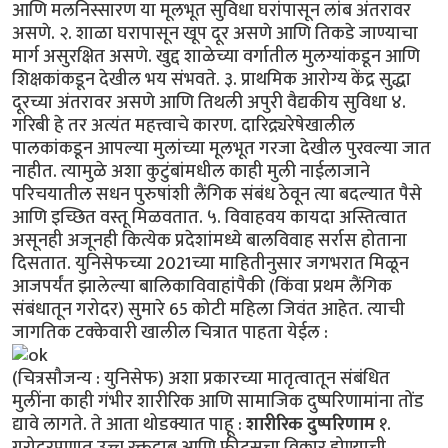
आणि मलनिस्सारण या मूलभूत सुविधा घरांपासून लांब अंतरावर
असणे. २. शाळा घरापासून खूप दूर असणे आणि तिकडे जाण्याचा
मार्ग असुरक्षित असणे. खुद्द शाळेच्या वर्गातील मुलग्यांकडून आणि
शिक्षकांकडून देखील भय संभवते. ३. प्राथमिक आरोग्य केंद्र सुद्धा
दूरच्या अंतरावर असणे आणि तिथली अपुरी वैद्यकीय सुविधा ४.
गरिबी हे तर अत्यंत महत्त्वाचे कारण. दारिद्र्यरेषेखालील
पालकांकडून आपल्या मुलांच्या मूलभूत गरजा देखील पुरवल्या जात
नाहीत. त्यामुळे अशा कुटुंबांमधील काही मुली नाईलाजाने
परिचयातील सधन पुरुषांशी लैंगिक संबंध ठेवून त्या बदल्यात पैसे
आणि इच्छित वस्तू मिळवतात. ५. विवाहवय कायदा अस्तित्वात
असूनही अजूनही कित्येक प्रदेशांमध्ये बालविवाह सर्रास होताना
दिसतात. युनिसेफच्या 2021च्या माहितीनुसार जगभरात मिळून
आजपर्यंत झालेल्या बालिकाविवाहांपैकी (किंवा प्रथम लैंगिक
संबंधातून गरोदर) सुमारे 65 कोटी महिला जिवंत आहेत. त्याची
जागतिक टक्केवारी खालील चित्रात पाहता येईल :
(चित्रसौजन्य : युनिसेफ) अशा प्रकारच्या मातृत्वातून संबंधित
मुलींना काही गंभीर शारीरिक आणि सामाजिक दुष्परिणामांना तोंड
द्यावे लागते. ते आता थोडक्यात पाहू :
शारीरिक दुष्परिणाम
१.
गरोदरपणात उच्च रक्तदाब आणि फीट्सचा विकार होण्याची