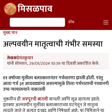
Skip to main content
मिसळपाव
शोध
शोध
मुख्य पान
अल्पवयीन मातृत्वाची गंभीर समस्या
लेखक
हेमंतकुमार
यांनी सोमवार, 29/01/2024 10:39 या दिवशी प्रकाशित केले.
११ वर्षाच्या मुलीला बलात्कारानंतर गर्भधारणा झाली होती. परंतु
आता गर्भ ३१ आठवड्यांचा असल्यामुळे तिला गर्भपाताची परवानगी
उच्च न्यायालयाने नाकारली
नुकतीच ही
जयपूरची बातमी
वाचली आणि सुन्न व्हायला झाले.
इतक्या अल्पवयीन मुलींवर बलात्काराच्या घटनेतून जे मातृत्व
लादले जाते ते अत्यंत दुःखद आणि निषेधार्ह आहे. या निमित्ताने या