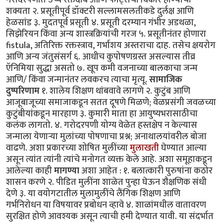
शक्यता २. प्रसूतीपूर्व डॉक्टरी सल्लामसलतीकडे दुर्लक्ष आणि
हेळसांड ३. मुदतपूर्व प्रसूती ४. प्रसूती दरम्यान गंभीर अडथळा,
सिझेरियन किंवा अन्य शास्त्रक्रियांची गरज ५. प्रसूतीनंतर होणारा
fistula, अतिरिक्त रक्तस्त्राव, गर्भाशय अस्तराचा दाह. तसेच क्षयरोग
आणि अन्य जंतुसंसर्ग ६. आधीच कुपोषणग्रस्त असल्यास तीव्र
ऍनिमिया सुद्धा असतो ७. खूप कमी वजनाच्या बालकाचा जन्म
आणि/ किंवा जन्मानंतर लवकरच त्याचा मृत्यू.
सामाजिक
दुष्परिणाम
१. शालेय शिक्षण थांबवावे लागणे २. कुटुंब आणि
आजूबाजूच्या समाजाकडून सतत दूषणे मिळणे; वेळप्रसंगी जवळच्या
कुटुंबीयांकडून मारहाण ३. कुमारी माता हा आयुष्यभरासाठीचा
कलंक लागतो. ४. गरोदरपणी योग्य वेळेत हस्तक्षेप न केल्यास
जन्माला येणाऱ्या मुलांच्या पोषणाचा प्रश्न; अनाथालयांवरील बोजा
वाढणे. अशा प्रकारच्या शोषित मुलींच्या
मुलाखती
घेण्यात आल्या
असून त्यांत त्यांनी त्यांचे मनोगत व्यक्त केले आहे. अशा समूहाकडून
आलेल्या काही
मागण्या
अशा आहेत : १. बलात्कारी पुरुषांना कठोर
शासन करणे २. पीडित मुलींना शाळेत पुन्हा घेऊन शैक्षणिक संधी
देणे ३. या वयोगटातील मुलामुलींचे लैंगिक शिक्षण आणि
गर्भनिरोधन या विषयावर प्रबोधन व्हावे ४. शाळांमधील वातावरण
सुरक्षित होणे आवश्यक असून त्याची हमी देण्यात यावी. या संदर्भात