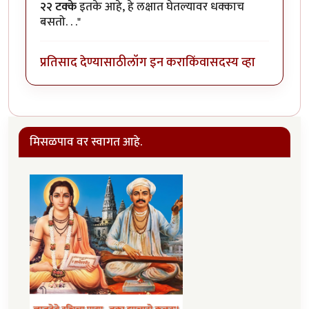
२२ टक्के
इतके आहे, हे लक्षात घेतल्यावर धक्काच
बसतो. . ."
प्रतिसाद देण्यासाठी
लॉग इन करा
किंवा
सदस्य व्हा
मिसळपाव वर स्वागत आहे.