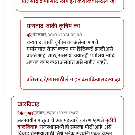
प्रतिसाद देण्यासाठी
लॉग इन करा
किंवा
सदस्य व्हा
धन्यवाद. बाकी कृत्रिम का
मंगळवार, 30/01/2024 09:00
गवि
In reply to
होय,
by
हेमंतकुमार
धन्यवाद. बाकी कृत्रिम का असेना, पण ते
गर्भाशयात रोपण करून मग डिलिव्हरी झाली असे
वाटते आहे. साठ, सत्तर या वयातही गर्भाशय आदि
अवयव काम करत असतात असे माहीत नव्हते.
प्रतिसाद देण्यासाठी
लॉग इन करा
किंवा
सदस्य व्हा
बालविवाह
गुरुवार, 25/09/2025 12:47
हेमंतकुमार
अल्पवयीन मातृत्वाचे एक महत्त्वाचे कारण म्हणजे
मुलींचे
बालविवाह.
राजस्थानमध्ये ही समस्या मोठी आहे. असे
विवाह रोखण्यासाठी तिथे अनेक संस्थांनी एकत्र येऊन