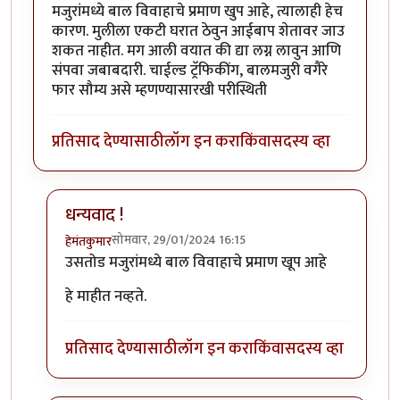
मजुरांमध्ये बाल विवाहाचे प्रमाण खुप आहे, त्यालाही हेच
कारण. मुलीला एकटी घरात ठेवुन आईबाप शेतावर जाउ
शकत नाहीत. मग आली वयात की द्या लग्न लावुन आणि
संपवा जबाबदारी. चाईल्ड ट्रॅफिकींग, बालमजुरी वगैरे
फार सौम्य असे म्हणण्यासारखी परीस्थिती
प्रतिसाद देण्यासाठी
लॉग इन करा
किंवा
सदस्य व्हा
धन्यवाद !
सोमवार, 29/01/2024 16:15
हेमंतकुमार
In reply to
भयंकर!!
by
राजेंद्र मेहेंदळे
उसतोड मजुरांमध्ये बाल विवाहाचे प्रमाण खूप आहे
हे माहीत नव्हते.
प्रतिसाद देण्यासाठी
लॉग इन करा
किंवा
सदस्य व्हा