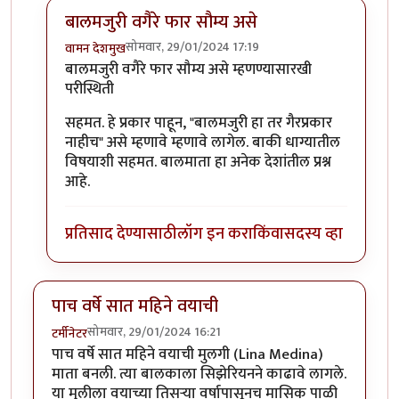
बालमजुरी वगैरे फार सौम्य असे
सोमवार, 29/01/2024 17:19
वामन देशमुख
In reply to
भयंकर!!
by
राजेंद्र मेहेंदळे
बालमजुरी वगैरे फार सौम्य असे म्हणण्यासारखी
परीस्थिती
सहमत. हे प्रकार पाहून, "बालमजुरी हा तर गैरप्रकार
नाहीच" असे म्हणावे म्हणावे लागेल. बाकी धाग्यातील
विषयाशी सहमत. बालमाता हा अनेक देशांतील प्रश्न
आहे.
प्रतिसाद देण्यासाठी
लॉग इन करा
किंवा
सदस्य व्हा
पाच वर्षे सात महिने वयाची
सोमवार, 29/01/2024 16:21
टर्मीनेटर
पाच वर्षे सात महिने वयाची मुलगी (Lina Medina)
माता बनली. त्या बालकाला सिझेरियनने काढावे लागले.
या मुलीला वयाच्या तिसऱ्या वर्षापासूनच मासिक पाळी