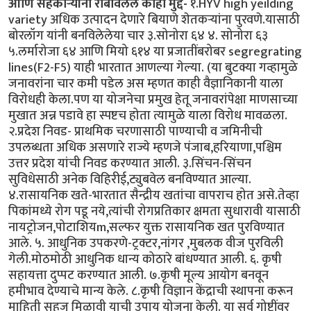
आणि सहकाऱ्यांनी राबविलेले काही मुद्दे-
१.HYV high yeilding
variety अधिक उत्पादन देणारे बियाणे शेतकऱ्यांना पुरवणे.यासाठी
बोरलॉग यांनी बनविलेलेया चार ३.सोनोरा ६४ ४. सोनोरा ६३
५.लर्मारोजा ६४ आणि मियो ६१४ या प्रजातींबरोबर segregrating
lines(F2-F5) याही भारतात आणल्या गेल्या. (या बुटक्या गव्हामुळे
जनावरांना चार कमी पडेल अस म्हणत काही वैज्ञानिकानी याला
विरोधही केला.पण या योजनेचा प्रमुख हेतू जनावरांपेक्षा माणसाच्या
मुखात अन्न पडावे हा स्पष्टच होता त्यामुळे याला विरोध मावळला.
२.प्रदेश निवड- प्राथमिक चरणासाठी पाण्याची व जमिनीची
उपलब्धता अधिक असणारे राज्ये म्हणजे पंजाब,हरियाणा,पश्चिम
उत्तर प्रदेश यांची निवड करण्यात आली. ३.सिंचन-सिंचन
सुविधेसाठी अनेक विहिरीई,ट्युबवेल बनविण्यात आल्या.
४.रासायनिक खते-भारतात सैन्द्रीय खतांचा वापराच होत असे.तेव्हा
पिकांमध्ये रोग पडू नये,त्यांची रोगप्रतिकार क्षमता सुधारावी यासाठी
नायट्रोजन,पोटाशियm,सल्फर युक्त रासायनिक खत पुरविण्यात
आले. ५. आधुनिक उपकरणे-ट्रक्टर,नांगर ,मुबलक वीज पुरविली
गेली.मोठमोठी आधुनिक धान्य कोठारे बांधण्यात आली. ६. कृषी
सहायत्ता दुप्पट करण्यात आली. ७.कृषी मूल्य आयोग बनवून
हमीभाव देण्याचे मान्य केले. ८.कृषी विज्ञान केंद्राची स्थापना करून
माहिती सहज मिळावी याची उपाय योजना केली. या सर्व गोष्टींवर