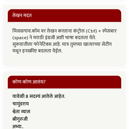
लेखन मदत
मिसळपाव.कॉम वर लेखन करताना कंट्रोल (Ctrl) + स्पेसबार
(space) ने मराठी इंग्रजी अशी भाषा बदलता येते.
सुरूवातीला फोनेटिक्स आहे. मात्र तुमच्या खात्याच्या सेटींग
मधून इनस्क्रीप्ट बदलता येईल.
कोण कोण आलंय?
यावेळी 8 सदस्यं आलेले आहेत.
चामुंडराय
श्वेता व्यास
श्रीगुरुजी
अभ्या..