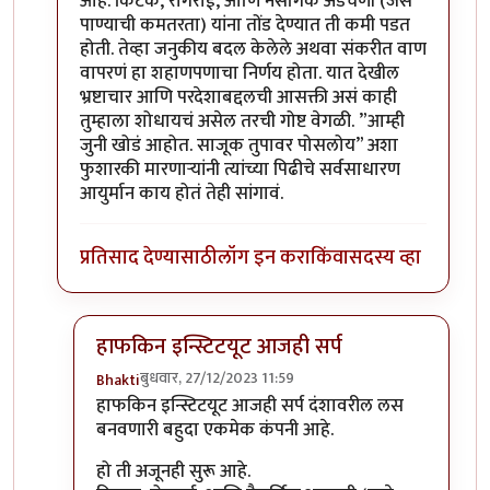
आहे. किटक, रोगराई, आणि नैसर्गिक अडचणी (जसे
पाण्याची कमतरता) यांना तोंड देण्यात ती कमी पडत
होती. तेव्हा जनुकीय बदल केलेले अथवा संकरीत वाण
वापरणं हा शहाणपणाचा निर्णय होता. यात देखील
भ्रष्टाचार आणि परदेशाबद्दलची आसक्ती असं काही
तुम्हाला शोधायचं असेल तरची गोष्ट वेगळी. ”आम्ही
जुनी खोडं आहोत. साजूक तुपावर पोसलोय” अशा
फुशारकी मारणाऱ्यांनी त्यांच्या पिढीचे सर्वसाधारण
आयुर्मान काय होतं तेही सांगावं.
प्रतिसाद देण्यासाठी
लॉग इन करा
किंवा
सदस्य व्हा
हाफकिन इन्स्टिटयूट आजही सर्प
बुधवार, 27/12/2023 11:59
Bhakti
In reply to
परदेशी कंपन्यांना अमर्याद नफा मिळावा
by
सर 
हाफकिन इन्स्टिटयूट आजही सर्प दंशावरील लस
बनवणारी बहुदा एकमेक कंपनी आहे.
हो ती अजूनही सुरू आहे.