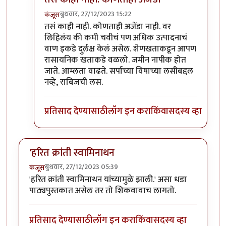
बुधवार, 27/12/2023 15:22
कंजूस
In reply to
परदेशी कंपन्यांना अमर्याद नफा मिळावा
by
सर 
तसं काही नाही. कोणताही अजेंडा नाही. वर
लिहिलंय की कमी चवीचं पण अधिक उत्पादनाचं
वाण इकडे दुर्लक्ष केलं असेल. शेणखताकडून आपण
रासायनिक खताकडे वळलो. जमीन नापीक होत
जाते. आम्लता वाढते. सर्पाच्या विषाच्या लसीबद्दल
नव्हे, राबिजची लस.
प्रतिसाद देण्यासाठी
लॉग इन करा
किंवा
सदस्य व्हा
'हरित क्रांती स्वामिनाथन
बुधवार, 27/12/2023 05:39
कंजूस
'हरित क्रांती स्वामिनाथन यांच्यामुळे झाली.' असा धडा
पाठ्यपुस्तकात असेल तर तो शिकवावाच लागतो.
प्रतिसाद देण्यासाठी
लॉग इन करा
किंवा
सदस्य व्हा