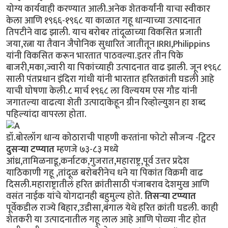
योग्य कार्यवाही करण्यात आली.अनेक शेतकर्यांनी याचा स्वीकार
केला आणि १९६६-१९६८ या काळात गहू धान्याच्या उत्पादनात
तिपटीने वाढ झाली. याच बरोबर तांदूळाच्या विकसित प्रजाती
जया,रत्ना या तैवान जैपोनिक सुधारित जातीतून IRRI,Philippins
यांनी विकसित करून भारतात पाठवल्या.इतर तीन पिके
बाजरी,मका,ज्वारी या पिकांच्याही उत्पादनात वाढ झाली. जून १९६८
साली पंतप्रधान इंदिरा गांधी यांनी भारतात हरितक्रांती घडली आहे
याची घोषणा केली.८ मार्च १९६८ ला विल्ययम एस गौड यांनी
जगातल्या वाढत्या शेती उत्पादाकेहून ग्रीन रिव्होल्युशन हा शब्द
पहिल्यांदा वापरला होता.
डॉ.बोरलॉग धान्य कोठाराची पाहणी करतांना फोटो सौजन्य -ट्विटर
दुसऱ्या टप्प्यात
म्हणजे ७३-८३ मध्ये
आंध्र,तामिळनाडू,कर्नाटक,गुजरात,महाराष्ट्र,पूर्व उत्तर प्रदेश
याठिकाणी गहू ,तांदूळ बरोबरीनेच धने या पिकांत विक्रमी वाढ
दिसली.महाराष्ट्रातीलं हरित क्रांतीसाठी पंजाबराव देशमुख आणि
वसंत नाईक यांचे योगदानही बहुमुल्य होते.
तिसऱ्या टप्प्यात
पूर्वेकडील राज्ये बिहार,उडीसा,बंगाल येथे हरित क्रांती घडली. काही
शेतकरी या उत्पादनातील गहू लाल आहे आणि पोळ्या नीट होत