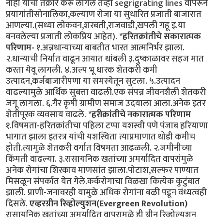
नाही याची तक्रार करू लागले तेव्हा segrigrating lines वापरून
प्रयागांतीसोनालिका,कल्याण रोजा या सुधारित प्रजाती बाजारात
आणल्या.(सध्या लोकवन,शरबती,राजवाडी,खपली गहू इ.या
बनवलेल्या प्रजाती लोकप्रिय आहेत).
*हरितक्रांतीचे सकारात्मक
परिणाम-
१.अन्नधान्याच्या बाबतीत भारत आत्मनिर्भर झाला.
२.धान्याची निर्यात वाढून आयात थांबली ३.दुष्काळावर सहज मात
करता येवू लागली. ४.अल्प भू धारक शेतकरी कमी
उत्पादन,कर्जबाजारीपणा या समस्येतून सुटला. ५.उत्पादन
वाढल्यामुळे आर्थिक सुबत्ता वाढली.एक संपन्न जीवनशैली शेतकरी
जगू लागला. ६.गैर कृषी ग्रामीण समाज उदयाला आला.अनेक इतर
शेतीपूरक व्यवसाय वाढले.
*हरीक्रांतीचे नकारात्मक परिणाम
१.विषमता-हरितक्रांतीचा पहिला टप्पा यशस्वी पणे पंजाब हरियाणा
भागात झाला इतरत्र यांची यशस्विता त्याप्रमाणात थोडी कमीच
होती.त्यामुळे शेतकरी वर्गात विषमता आढळली. २.जमीनीच्या
किंमती वाढल्या. ३.रासायनिक खतांच्या अमर्यादित वापरांमुळे
अनेक रोगांचा शिरकाव माणसांत झाला.पोटाश,सल्फर पाण्यात
मिसळून संपर्कात येत गेले.कर्करोगाचा विळखा कित्येक कुटुंबात
झाली. प्राणी-जनावरही यामुळे अधिक रोगांना बळी पडून वंध्यत्वही
दिसले.
एव्हरग्रीन रिव्होल्युशन(Evergreen Revolution)
रासायनिक खतांच्या अमर्यादित वापरामुळे ही ग्रीन रिव्होल्युशन