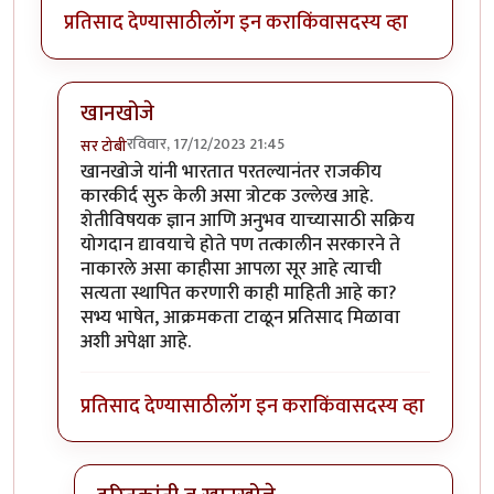
प्रतिसाद देण्यासाठी
लॉग इन करा
किंवा
सदस्य व्हा
खानखोजे
रविवार, 17/12/2023 21:45
सर टोबी
In reply to
हरितक्रांतीची घपलेबाजी
by
नठ्यारा
खानखोजे यांनी भारतात परतल्यानंतर राजकीय
कारकीर्द सुरु केली असा त्रोटक उल्लेख आहे.
शेतीविषयक ज्ञान आणि अनुभव याच्यासाठी सक्रिय
योगदान द्यावयाचे होते पण तत्कालीन सरकारने ते
नाकारले असा काहीसा आपला सूर आहे त्याची
सत्यता स्थापित करणारी काही माहिती आहे का?
सभ्य भाषेत, आक्रमकता टाळून प्रतिसाद मिळावा
अशी अपेक्षा आहे.
प्रतिसाद देण्यासाठी
लॉग इन करा
किंवा
सदस्य व्हा