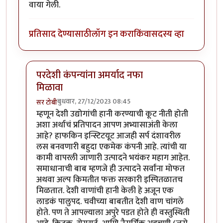
वाया गेली.
प्रतिसाद देण्यासाठी
लॉग इन करा
किंवा
सदस्य व्हा
परदेशी कंपन्यांना अमर्याद नफा
मिळावा
बुधवार, 27/12/2023 08:45
सर टोबी
In reply to
हरित क्रांतीचा फायदा हरयाणा
by
कंजूस
म्हणून देशी उद्योगांची हानी करण्याची कूट नीती होती
अशा अर्थाचं प्रतिपादन आपण अभ्यासाअंती केला
आहे? हाफकिन इन्स्टिटयूट आजही सर्प दंशावरील
लस बनवणारी बहुदा एकमेक कंपनी आहे. त्यांची या
कामी वापरली जाणारी उत्पादने भयंकर महाग आहेत.
समाधानाची बाब म्हणजे ही उत्पादने सर्वांना मोफत
अथवा अल्प किमतीत फक्त सरकारी इस्पितळातच
मिळतात. देशी वाणांची हानी केली हे अजून एक
लाडकं पालुपद. चवीच्या बाबतीत देशी वाण चांगले
होते. पण ते आपल्याला अपुरे पडत होते ही वस्तुस्थिती