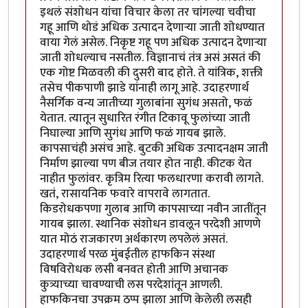
इथलं संशोधन यांचा विचार केला तर चांगल्या चवीचा
गहू आणि थोडं अधिक उत्पादन देणाऱ्या जाती शोधण्यात
वाया गेलं असेल. निकृष्ट गहू पण अधिक उत्पादन देणाऱ्या
जाती शोधल्याच नसतील. विज्ञानाचं तंत्र असं असतं की
एक गोष्ट मिळवली की दुसरी बाद होते. ते यांत्रिक, शक्ती
तसेच पीकपाणी झाडे यांनाही लागू आहे. उदाहरणार्थ
नैसर्गिक वन्य जातीच्या गुलाबांना सुगंध असतो, फळं
येतात. त्यातून सुधारित रंगीत टिकावू फुलांच्या जाती
निघाल्या आणि सुगंध आणि फळं गायब झाले.
कापसाचंही असंच आहे. बुटकी अधिक उत्पादनक्षम जाती
निर्माण झाल्या पण बीज तयार होत नाही. कीटक येत
नाहीत फुलांवर. कृत्रिम रित्या फलधारणा करावी लागते.
खतं, रासायनिक फवारे वापरावे लागतात.
किडरोधकपणा गुलाब आणि कापसाच्या नवीन जातींतून
गायब झाला. स्थानिक संशोधन डावलून परदेशी आणणे
यात मोठं राजकारण अर्थकारण लपलेलं असतं.
उदाहरणार्थ परळ मुंबईतील हाफकिन संस्था
विषविरोधक लसी बनवत होती आणि अचानक
कुत्र्याच्या चावण्याची लस परदेशांतून आणली.
हाफकिनचा उपक्रम ठप्प झाला आणि केलेली लसही