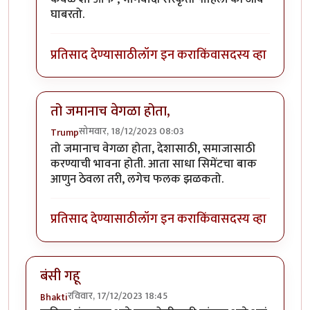
घाबरतो.
प्रतिसाद देण्यासाठी
लॉग इन करा
किंवा
सदस्य व्हा
तो जमानाच वेगळा होता,
सोमवार, 18/12/2023 08:03
Trump
In reply to
स्वातंत्र्योत्तर काळातील
by
सर टोबी
तो जमानाच वेगळा होता, देशासाठी, समाजासाठी
करण्याची भावना होती. आता साधा सिमेंटचा बाक
आणुन ठेवला तरी, लगेच फलक झळकतो.
प्रतिसाद देण्यासाठी
लॉग इन करा
किंवा
सदस्य व्हा
बंसी गहू
रविवार, 17/12/2023 18:45
Bhakti