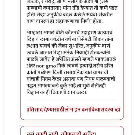
किटक, रोगराई, आणि नैसर्गिक अडचणी (जसे
पाण्याची कमतरता) यांना तोंड देण्यात ती कमी पडत
होती. तेव्हा जनुकीय बदल केलेले अथवा संकरीत
वाण वापरणं हा शहाणपणाचा निर्णय होता.
आम्हाला आपलं बीटी कोटनचे उदाहरण कायमच
लिहावं लागायचं.दोन वर्ष बायोसेफ्टी शिकवतांना
लक्षात यायचं की जेव्हा सुधारित, जनुकीय वाणं
लावले जातात तेव्हा अनेक नियमही शेतकऱ्यांनी
पाळले जावेत हे अपेक्षित असते म्हणजे पइकआतलं
अंतर non gmo पिकं लावणे इत्यादी.तसेच हरित
क्रांती मध्येपण किती रासायनिक खतं वापरावी
यांचाही नियम केला असावा पण नियम पाळण्याची
पद्धत आपल्याकडे कुठे आहे.त्यामुळे शेतीतही
विज्ञान काही ठिकाणी शाप ठरला.
प्रतिसाद देण्यासाठी
लॉग इन करा
किंवा
सदस्य व्हा
तसं काही नाही. कोणताही अजेंडा