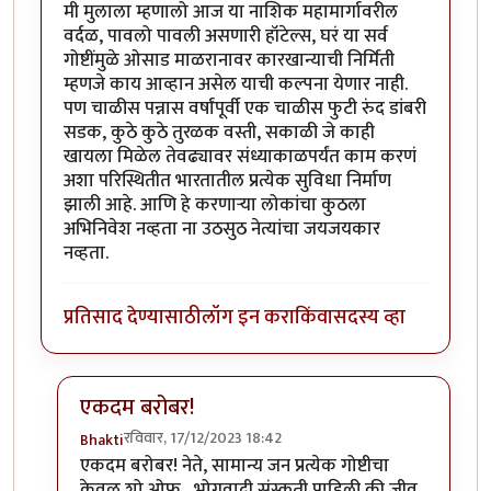
मी मुलाला म्हणालो आज या नाशिक महामार्गावरील
वर्दळ, पावलो पावली असणारी हॉटेल्स, घरं या सर्व
गोष्टींमुळे ओसाड माळरानावर कारखान्याची निर्मिती
म्हणजे काय आव्हान असेल याची कल्पना येणार नाही.
पण चाळीस पन्नास वर्षांपूर्वी एक चाळीस फुटी रुंद डांबरी
सडक, कुठे कुठे तुरळक वस्ती, सकाळी जे काही
खायला मिळेल तेवढ्यावर संध्याकाळपर्यंत काम करणं
अशा परिस्थितीत भारतातील प्रत्येक सुविधा निर्माण
झाली आहे. आणि हे करणाऱ्या लोकांचा कुठला
अभिनिवेश नव्हता ना उठसुठ नेत्यांचा जयजयकार
नव्हता.
प्रतिसाद देण्यासाठी
लॉग इन करा
किंवा
सदस्य व्हा
एकदम बरोबर!
रविवार, 17/12/2023 18:42
Bhakti
In reply to
स्वातंत्र्योत्तर काळातील
by
सर टोबी
एकदम बरोबर! नेते, सामान्य जन प्रत्येक गोष्टीचा
केवळ शो ओफ , भोगवादी संस्कृती पाहिली की जीव