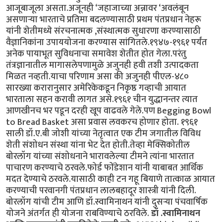
आजूबाजूला असता.अजूनही ‘जहाजाच्या अन्नावर ‘अवलंबून
असणाऱ्या भारताचे प्रतिमा बदलण्यासाठी प्रथम पंतप्रधान नेहरू
यांनी शेतीमध्ये संरचनात्मक ,संस्थात्मक सुधारणा करण्यासाठी
वैज्ञानिकांना उपाययोजना करण्यास सांगितले.१९४७-१९६१ पर्यंत
अनेक पायाभूत सुविधनाचा समावेश शेतीत होत गेला.परंतु
तंत्रज्ञानातील मागासलेपणामुळे अजुनही हवी तशी उत्पादकता
मिळत नव्हती.याचा परिणाम असा की अजुनही पीएल-४८०
सारख्या करारानुसार अमेरिकेकडून निकृष्ठ गव्हाची आयात
भारताला सहन करावी लागत असे.१९६१ चीन युद्धानन्तर त्यात
आणखीनच भर पडून दरही खूप वाढवले गेले.पण Begging Bowl
to Bread Basket असा प्रवास लवकरच होणार होता. १९६१
साली डॉ.ए.बी जोशी यांच्या नेतृत्वात एक टीम जगातील विविध
शेती संशोधन संस्था यांना भेट देत होती.तेव्हा मेक्सिकोतील
बोरलॉग यांच्या संशोधनाने भारावलेल्या टीमने त्यांना भारतात
पाचारण करण्याचे ठरवले.फोर्ड फोंडेशान यांनी याबाबत आर्थिक
मदत देण्याचे ठरवले.यासाठी काही टन गहू बियाणे तात्काळ आयात
करण्याची परवानगी पंतप्रधान लालबहादूर शास्त्री यांनी दिली.
बोरलॉग यांची टीम आणि डॉ.स्वामिनाथन यांनी दुसऱ्या पंचवार्षिक
योजने अंतर्गत ही योजना राबविण्याचे ठरविले.
डॉ .स्वामिनाथन