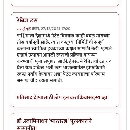
रेबिज लस
बुधवार, 27/12/2023 17:20
सर टोबी
पाश्चिमात्य देशांमध्ये पेटंट विषयक काही बदल मागच्या
तीस वर्षांपूर्वी झाले. त्यात वस्तूच्या निर्मितीची संपूर्ण
कल्पना स्वामित्व हक्काच्या कक्षेत आणली गेली. म्हणजे
एखादं उत्पादन आपली स्वतःची प्रक्रिया वापरून
करण्याची मुभा संपुष्टात आली. हेक्स्ट ने रेबिजची दंडावर
घेता येऊ शकेल अशी लस आणल्यानंतर हाफकिनने
स्वस्त पर्याय देण्यावर अशा पेटंट कायद्याचा परिणाम
असण्याची शक्यता असावी.
प्रतिसाद देण्यासाठी
लॉग इन करा
किंवा
सदस्य व्हा
डॉ .स्वामिनाथन ‘भारतरत्न‘ पुरस्काराने
सन्मानीत!