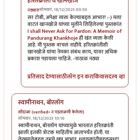
हरितक्रांती व खानखोजे
सोमवार, 18/12/2023 00:50
नठ्यारा
In reply to
खानखोजे
by
सर टोबी
सर टोबी, अपेक्षा व्यक्त केल्याबद्दल आभार! :-) मला
वाटतं खानखोजे यांच्या मुलीने लिहिलेल्या पुस्तकांत
I shall Never Ask for Pardon: A Memoir of
Pandurang Khankhoje
ही खंत व्यक्त केली
आहे. मी पुस्तक वाचलं नाहीये. हरितक्रांतीशी
खानखोजे यांचा नेमका संबंध काय, यावर अधिक
प्रकाश पडायला पाहिजे. -नाठाळ नठ्या
प्रतिसाद देण्यासाठी
लॉग इन करा
किंवा
सदस्य व्हा
स्वामीनाथन, बोरलॉग
सौंदाळा (verified= न पडताळणी केलेला)
सोमवार, 18/12/2023 10:16
स्वामीनाथन, बोरलॉग यांच्यामुळे भारतात हरितक्रांती
झाली इतकी त्रोटक माहितीच आतापर्यंत होती. या
लेखमालेबद्दल तुमचे खूप आभार. धवलक्रांतीबद्दलसुध्दा