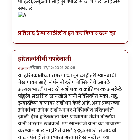
पाहिला,लंबूळका आहे.पुरणपोळीसाठी चांगला आहे असं
समजलं.
प्रतिसाद देण्यासाठी
लॉग इन करा
किंवा
सदस्य व्हा
हरितक्रांतीची घपलेबाजी
रविवार, 17/12/2023 20:28
नठ्यारा
या हरितक्रांतीच्या रामरगाड्यातून काहीतरी ग्यानबाची
मेख गायब आहे. नॉर्मन बोरलॉग मेक्सिकोचे. आपले
अस्सल भारतीय मराठी संशोधक व क्रांतिकारक असलेले
पांडुरंग सदाशिव खानखोजे यांनी मेक्सिकोत मका, गहू,
इत्यादींच्या वाणावर संशोधन केलं आहे. अशा प्रकारच्या
अनेकांच्या अनेक संशोधनांवर मेक्सिकोत हरितक्रांती
झाली. हीच हरितक्रांती नंतर प्राध्यापक नॉर्मन बोरलॉग
यांनी भारतात रुजवली. मग खानखोजे यांना का पाचारण
करण्यात आलं नाही? ते वारले १९६७ साली. ते जायची
वाट बघंत होतं का भारत सरकार? खानखोज्यांच्या