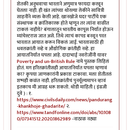
शेतकी अनुभवाचा भारताने अणुमात्र फायदा करवून
घेतला नाही. ही खंत त्यांच्या थोरल्या लेकीने सावित्री
साहनींने व्यक्त केली आहे. खानखोजे घदर पार्टीचे एक
संस्थापक व क्रांतिकारक होते म्हणून तर त्यांना वाळीत
टाकलं नाहीये? बंगालातून भारतीय कापूस निर्यात होऊन
म्यांचेस्टरास जात असे. तिथे त्याचं कापड बनवून परत
भारतात आयात करून विकलं जाई. भारतासाठी ही
धवलक्रांती नव्हे व औद्योगिक क्रांतीही नव्हे. हा
आयातनिर्यात घपला आहे. दादाभाई नवरोजींनी यावर
Poverty and un-British Rule
नामे पुस्तक लिहिलं
होतं. मग हरितक्रांतीसही आयातनिर्यात घपला म्हणावं
का? कृपया जाणकारांनी प्रकाश टाकावा. मला शेतीतलं
शष्पही कळंत नाही. हरितक्रांतीचं पुनर्मूल्यमापन व्हावं
इतकाच मी आग्रह धरू शकतो. थोडी माहिती ( इंग्रजी
दुवे ) : १.
https://www.civilsdaily.com/news/pandurang
-khankhoje-ghadarite/
२.
https://www.tandfonline.com/doi/abs/10.108
0/07341512.2020.1862989
-नाठाळ नठ्या