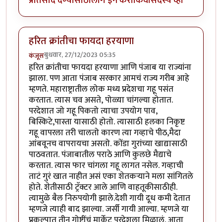
प्रतिसाद देण्यासाठी
लॉग इन करा
किंवा
सदस्य व्हा
हरित क्रांतीचा फायदा हरयाणा
बुधवार, 27/12/2023 05:35
कंजूस
हरित क्रांतीचा फायदा हरयाणा आणि पंजाब या राज्यांना
झाला. पण आता पंजाब सरकार आमचं राज्य गरीब आहे
म्हणते. महाराष्ट्रातील लोक मध्य प्रदेशचा गहू पसंत
करतात. त्यास चव असते, पोळ्या चांगल्या होतात.
परदेशात जो गहू पिकतो त्याचा उपयोग पाव,
बिस्किटे,पास्ता यासाठी होतो. त्यासाठी हलका निकृष्ट
गहू वापरला तरी चालतो कारण त्या गव्हाचे पीठ,मैदा
आंबवूनच वापरायचा असतो. कोंडा गुरांच्या खाद्यासाठी
पाठवतात. पंजाबातील पराठे आणि कुलछे मैद्याचे
करतात. त्यास फार चांगला गहू लागत नसेल. गव्हाची
ताटं गुरं खात नाहीत असं एका शेतकऱ्याने मला सांगितले
होते. शेतीसाठी ट्रॅक्टर आले आणि वाहतूकीसाठीही.
त्यामुळे बैल निरुपयोगी झाले.देशी गायी दूध कमी देतात
म्हणजे त्याही बाद झाल्या. जर्सी गायी आल्या. म्हणजे या
प्रकल्पात तीन गोष्टींचं मार्केट परदेशला मिळालं. आता