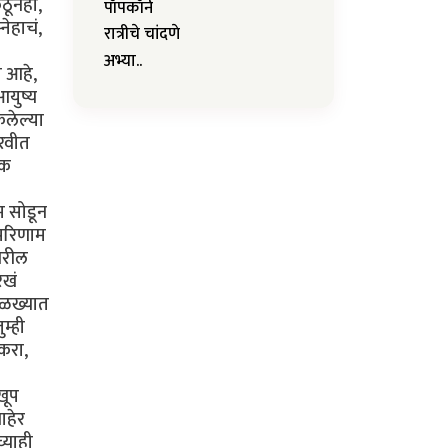
ठूनही,
पॉपकॉर्न
ेहाचं,
रात्रीचे चांदणे
अभ्या..
ा आहे,
युष्य
ेलेल्या
िरवीत
ेक
म सोडून
्परिणाम
वरील
रखं
विळख्यात
म्ही
करा,
खूप
ाहेर
्याही