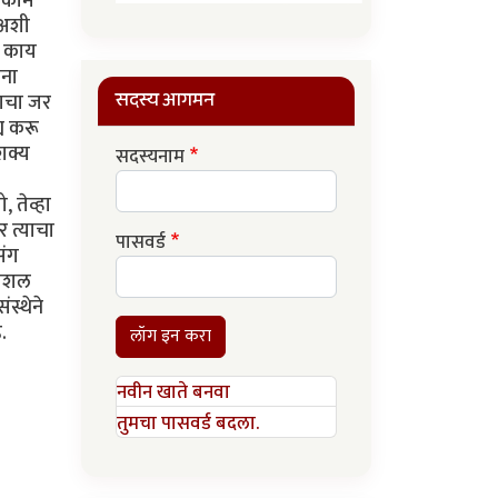
न कोम
 अशी
ा काय
ंना
सदस्य आगमन
याचा जर
य करू
शक्य
सदस्यनाम
 तेव्हा
 त्याचा
पासवर्ड
संग
सोशल
स्थेने
.
लॉग इन करा
नवीन खाते बनवा
तुमचा पासवर्ड बदला.