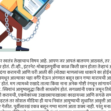
रं तर स्वतंत्र लेखाचाच विषय आहे. आपण जर आपलं बालपण आठवलं, तर
ं. टी.व्ही., इंटरनेट-मोबाइलपूर्वीचा काळ किती छान होता! तेव्हाचं 
, दंगा करायची आणि घरी आली की (मोठ्या माणसांच्या धाकाने का होईन
िसमधून आल्यावर चहा वगैरे घेऊन अंगणात बसून छान गप्पा मारायची 
तं. मग त्यामध्ये एखादे तात्या किंवा नाना अनेक गोष्टी रंगवून सांगा
 स्त्रियांचं आयुष्यसुद्धा किती साधंसोपं होतं. सगळ्यांनी एकत्र जमून तिथ
्ती करायची, एकमेकांच्या उखाळ्यापाखाळ्या काढायच्या आणि सगळे सण
 म्हटलं तर सोशल मीडिया ही याच निवांत आयुष्याची सुधारित आवृत्ती आह
गेलीत. पूर्वीसारखं एकत्र बसून गप्पा मारणं आता शक्य नाही. परंतु मन