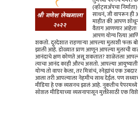
तुमच्या फोनचं मेमरी 
(व्हॉट्सअ‍ॅपचा निर्मा
साधनं, जी वापरून ही
माहीत की आपण शोधून 
वैताग आणणार आहेत! ख
आपण योग्य रित्या आण
शकतो. दूरदेशात राहणाऱ्या आपल्या मुलाशी फक्त बोलण्
झाली आहे. डोळ्यात प्राण आणून आपल्या मुलाची वाट 
आनंदाचे क्षण कोणते असू शकतात? शाळेतला आपल्या
त्याचा आनंद काही औरच असतो. आपल्या आयुष्यातील 
योग्य तो वापर केला, तर मित्रांचं, स्नेह्यांचं ए
आला तरी आपल्याला नेहमीच साथ देईल. पण सध्याच्
मीडिया हे एक व्यसनच झालं आहे. नुकतीच पेपरमध्ये
सोशल मीडियाच्या व्यसनापासून मुक्तीसाठी एक विशेष 