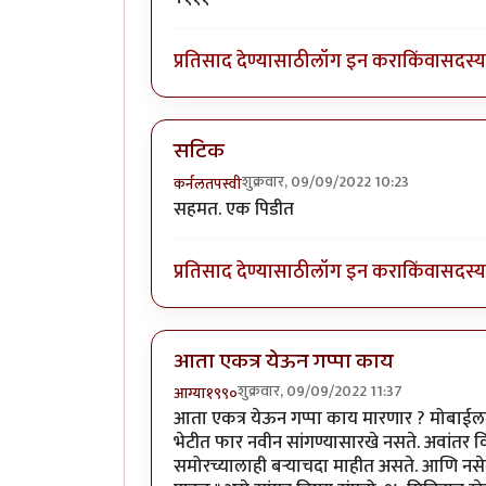
प्रतिसाद देण्यासाठी
लॉग इन करा
किंवा
सदस्य 
सटिक
शुक्रवार, 09/09/2022 10:23
कर्नलतपस्वी
सहमत. एक पिडीत
प्रतिसाद देण्यासाठी
लॉग इन करा
किंवा
सदस्य 
आता एकत्र येऊन गप्पा काय
शुक्रवार, 09/09/2022 11:37
आग्या१९९०
आता एकत्र येऊन गप्पा काय मारणार ? मोबाईलमुळ
भेटीत फार नवीन सांगण्यासारखे नसते. अवांतर व
समोरच्यालाही बऱ्याचदा माहीत असते. आणि नसेल