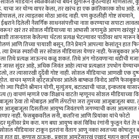
ळेच सोशल मीडियाने स्थळकाळाची बंधनं झुगारून कुठल्याही माणसाला, कु
याचा जर योग्य वापर केला, तर खरंच हा एक क्रांतिकारक शोध आहे. स्न
 जोपासलं, तर त्याइतका मोठा आनंद नाही. पण कुठलीही गोष्ट संयमाने,
 ईश्वराने दिलेली नैसर्गिक साधनसंपत्तीचा नाश करण्याचा सपाटा लावल
रून? खरं तर सोशल मीडियाच्या या आभासी जगामुळे आपण खरंखुरं आ
शी तासनतास केलेल्या चॅटला प्रत्यक्ष भेटल्यावर पाठीवर थाप मारून क
णं आणि तिच्या पायाशी बसून, तिने प्रेमाने आपल्या केसांतून हात फ
हेत. त्या प्रेमळ स्पर्शाची सर सोशल मीडियाला येणार नाही. फेसबुकवर अन
याला तिथे प्रत्यक्ष जाऊनच कळू शकतं. तिथे अंग गोठवणाऱ्या थंडीची मजा
ास्त सुंदर आहे, अधिक जिवंत आहे! त्याचा प्रत्यक्षात उपभोग घेण्याच
ो, तर त्यासारखी दुर्देवी गोष्ट नाही. सोशल मीडियाचा आणखी एक दुष
आहोत. वाचन म्हणजे व्हॉट्सअ‍ॅपवर आलेले बाष्कळ विनोद आणि फेसबुक
ज्या पिढीने श्रीमान योगी, मृत्युंजय, बटाट्याची चाळ, इन्कलाब यासा
हित्य (!) वाचणं म्हणजे एक शिक्षाच वाटते! म्हणूनच सोशल मीडियाच्या 
बाजूला ठेवा तो मोबाइल आणि लॅपटॉप! जरा तुमच्या आजूबाजूला बघा. तु
म्हाला आजूबाजूला दिसतील! आयुष्य जिवंतपणे जगण्याची कला आत्मसात 
सणार नाही. फेसबुकवरील सनी, कतरिना आणि प्रियांका यांचे फोटो
ुंदर मुलीवर प्रेम करा. मग बघा आयुष्य कसं विविध रंगांनी फुलून येतं ते! 
 सोशल मीडियावर टाकून इतरांना वैताग आणू नका! स्वतःच्या कोषातून ब
चा हात द्या, कुणास ठाऊक.. प्रकाश आमटेंसारखं एखादं महान कार्य तुमच