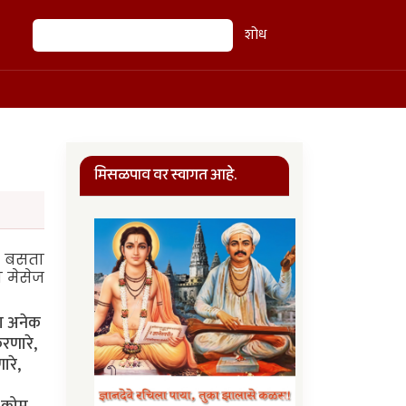
शोध
शोध
मिसळपाव वर स्वागत आहे.
न बसता
ा मेसेज
शा अनेक
रणारे,
ारे,
न