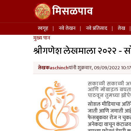
Skip to main content
मिसळपाव
Main navigation
स्वगृह
नवे लेखन
नवे प्रतिसाद
लेख
मुख्य पान
श्रीगणेश लेखमाला २०२२ - 
लेखक
aschinch
यांनी शुक्रवार, 09/09/2022 10:17
सकाळी सकाळी अचान
आणि मोबाइल बघता. न
पाठवून तुमच्या झोपे
सोशल मीडियाचा अतिरेक
जाती आणि जमाती आहेत. 
फेसबुकवर रोज न चुकता
अनेकदा वाचून कंटाळवा