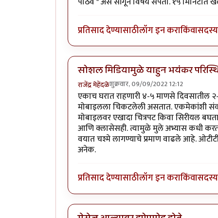
पाठव " असे सांगून विषय संपतो. १५ मिनिटात ख
प्रतिसाद देण्यासाठी
लॉग इन करा
किंवा
सदस्य 
सोशल मिडियामुळे याहुन भयंकर परिस्
शुक्रवार, 09/09/2022 12:12
राजेंद्र मेहेंदळे
एकाच घरात राहणारी ४-५ माणसे दिवसातील २-
मोबाइलला चिकटलेली असतात. एकमेकांशी संवाद 
मोबाइलवर एखादा चित्रपट किवा सिरीयल बघता
आणि क्लासेसही. त्यामुळे मुले अभ्यास कधी क
वयात चश्मे लागण्याचे प्रमाण वाढले आहे. ओटीटी 
अनेक.
प्रतिसाद देण्यासाठी
लॉग इन करा
किंवा
सदस्य 