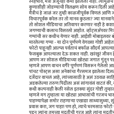
स्नेहभाव, मैत्री अजूनही कमी झालेली नाही. त्यामु
कुणाशीही जोडण्याची विलक्षण सोय करून दिली आहे. 
मैत्रीचं हे जाळं जर तुम्ही काळजीपूर्वक विणलं आणि
विचारपूर्वक करेल तर तो मानव कुठला? ज्या मानवाने
तो सोशल मीडियाचा अतिवापर करणार नाही हे कशाव
जगण्याची कलाच विसरलो आहोत. व्हॉट्सअ‍ॅपवर मित्रा
गप्पांची सर कधीच येणार नाही. आईशी मोबाइलवर बोल
मारलेल्या गप्पा - या दोन पूर्णपणे वेगळ्या गोष्टी आ
फोटो पाहूनही आल्प्स पर्वताचं बर्फाळ सौंदर्य आपल्
फेसबुक आपल्याला देऊ शकत नाही. खरंखुरं जीवन हे ज
आपण जर सोशल मीडियाच्या खोट्या जगात गुंतून पडल
म्हणजे आपण वाचन वगैरे पूर्णपणं विसरून गेलेलो 
पांचट पोस्ट्स असा अनेकांचा गैरसमज झालेला दिसतो! 
दर्जेदार वाचलं आहे, त्यांच्यासाठी हे अस़ं उठवळ सा
अडकलेल्या तरुण पिढीला असं सांगावंसं वाटतं की, 
कधी कल्पनाही केली नसेल इतक्या सुंदर गोष्टी तु
म्हणजे मग तुम्हाला या खोट्या आभासांची गरजच भा
पाहण्यापेक्षा समोर राहणाऱ्या एखाद्या साध्यासुध्या, स
प्रवास करा, जग पाहा! पण हो, त्याचे भरमसाठ फोटो
पडून ज्यांना तुमच्या मदतीची गरज आहे त्यांना मदती