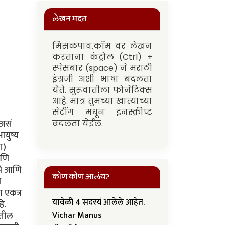
लेखन मदत
मिसळपाव.कॉम वर लेखन
करताना कंट्रोल (Ctrl) +
स्पेसबार (space) ने मराठी
इंग्रजी अशी भाषा बदलता
येते. सुरूवातीला फोनेटिक्स
आहे. मात्र तुमच्या खात्याच्या
सेटींग मधून इनस्क्रीप्ट
 असं
बदलता येईल.
आयुष्य
ा)
आणि
यचे आणि
कोण कोण आलंय?
े
 एकत्र
यावेळी 4 सदस्यं आलेले आहेत.
े.
ातील
Vichar Manus