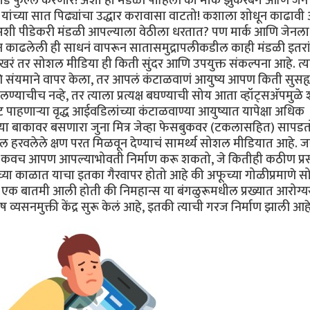
कार्ड फुल्ल करणारे! अशी ही मंडळी पाहिली की मार्क झुकरबर्ग आणि जे
ता) यांच्या सात पिढ्यांचा उद्धार करावासा वाटतो! कशाला शोधून काढावी
 अशी पीडेकरी मंडळी आपल्याला वेठीला धरतात? पण मार्क आणि जेनल
काढलेली ही साधनं वापरून सातासमुद्रापलीकडील काही मंडळी इतरा
रं तर सोशल मीडिया ही किती सुंदर आणि उपयुक्त संकल्पना आहे. त्
ि संयमाने वापर केला, तर आपलं कंटाळवाणं आयुष्य आपण किती सुसह्
याचीच नव्हे, तर त्याला प्रत्यक्ष बघण्याची सोय आता व्हॉट्सअ‍ॅपमुळे 
पाहणाऱ्या वृद्ध आईवडिलांच्या कंटाळवाण्या आयुष्यात यापेक्षा अधिक
 बाकावर बसणारा जुना मित्र जेव्हा फेसबुकवर (टकलासहित) सापडतो,
हरवलेले क्षण परत मिळवून देण्याचं सामर्थ्य सोशल मीडियात आहे. जर
क उबदार कवच आपण आपल्याभोवती निर्माण करू शकतो, जे कितीही कठीण प्र
या काळात याचा इतका गैरवापर होतो आहे की अफूच्या गोळीप्रमाणे 
 एक बातमी आली होती की निमहान्स या बंगळुरूमधील प्रख्यात आरोग्यसं
व्यसनमुक्ती केंद्र सुरू केलं आहे, इतकी त्याची गरज निर्माण झाली आहे