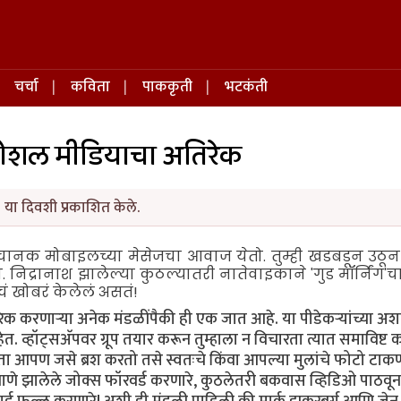
चर्चा
कविता
पाककृती
भटकंती
सोशल मीडियाचा अतिरेक
 या दिवशी प्रकाशित केले.
क मोबाइलच्या मेसेजचा आवाज येतो. तुम्ही खडबडून उठू
िद्रानाश झालेल्या कुठल्यातरी नातेवाइकाने 'गुड मॉर्निंग'च
चं खोबरं केलेलं असतं!
 करणाऱ्या अनेक मंडळींपैकी ही एक जात आहे. या पीडेकऱ्यांच्या अ
व्हॉट्सअ‍ॅपवर ग्रूप तयार करून तुम्हाला न विचारता त्यात समाविष्ट क
 आपण जसे ब्रश करतो तसे स्वतःचे किंवा आपल्या मुलांचे फोटो टाकण
णे झालेले जोक्स फॉरवर्ड करणारे, कुठलेतरी बकवास व्हिडिओ पाठवू