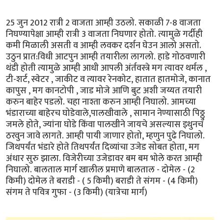
25 जुन 2012 रात्री 2 वाजता आम्ही उठलो. सकाळी 7-8 वाजता
निघण्यापेक्षा आम्ही रात्री 3 वाजता निघणार होतो. त्यामुळे गर्दीही
कमी मिळाली असती व आम्ही लवकर दर्शन घेउन आलो असतो.
उठुन प्रात:विधी आटपुन आम्ही तयारीला लागलो. हाडे गोठवणारी
थंडी होती त्यामुळे आम्ही आधी आपली अंर्तवस्त्रे मग त्यावर थर्मल ,
टी-शर्ट, स्वेटर , जाकीट व त्यावर रेनकोट, हातात हातमोजे, कानात
कापुस , मग कानटोपी , जाड मोजे आणि बुट अशी जय्यत तयारी
करुन बाहेर पडलो. चहा नाश्ता करुन आम्ही निघालो. आमच्या
भंडाराच्या बाहेरच घोडेवाले,पालखीवाले , सामान नेण्यासाठी पिठ्ठु
जमले होते, ज्यांना घोडे किंवा पालखीने जायचे असल्यास इथुनच
ठरवुन जावे लागते. आम्ही पायी जाणार होतो, म्हणुन पुढे निघालो.
जिथपर्यंत भंडारे होते तिथपर्यंत दिव्यांचा उजेड सोबत होता, मग
अंधार सुरु झाला. विजेरीच्या उजेडावर बम बम भोले करत आम्ही
निघालो. बालताल मार्ग खालील प्रमाणे बालताल - दोमेल - (2
किमी) दोमेल ते बराडी - ( 5 किमी) बराडी ते संगम - (4 किमी)
संगम ते पवित्र गुफा - (3 किमी) (यात्रेचा मार्ग)