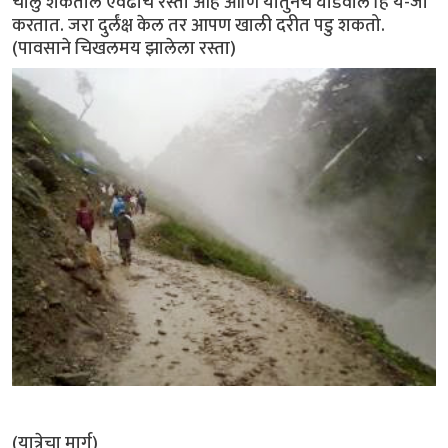
चालु शकतील एवढाच रस्ता आहे आणि यातुनच घोडेवाले हि ये-जा
करतात. जरा दुर्लंक्ष केल तर आपण खाली दरीत पडु शकतो.
(पावसाने चिखलमय झालेला रस्ता)
(यात्रेचा मार्ग)