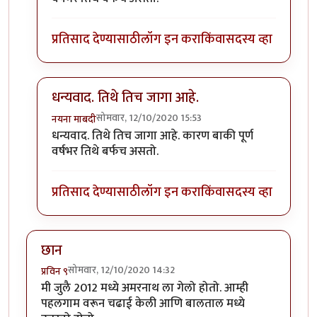
प्रतिसाद देण्यासाठी
लॉग इन करा
किंवा
सदस्य व्हा
धन्यवाद. तिथे तिच जागा आहे.
सोमवार, 12/10/2020 15:53
नयना माबदी
In reply to
फोटोंसह लेख सुंदरच झाला आहे.
by
कंजूस
धन्यवाद. तिथे तिच जागा आहे. कारण बाकी पूर्ण
वर्षभर तिथे बर्फच असतो.
प्रतिसाद देण्यासाठी
लॉग इन करा
किंवा
सदस्य व्हा
छान
सोमवार, 12/10/2020 14:32
प्रविन ९
मी जुलै 2012 मध्ये अमरनाथ ला गेलो होतो. आम्ही
पहलगाम वरून चढाई केली आणि बालताल मध्ये