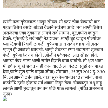
त्यांनी मला गुफेजवळ आणुन सोडल. मी इतर लोक येण्याची वाट
पहात तिथेच बसले. थोड्या वेळाने सर्वजण आले. मग आम्ही तिथेच
असलेल्या एका दुकानात आमचे सर्व सामान , बुट,कॅमेरा काढुन
ठेवले. गुफेमधे हे सर्व नाही नेउ शकत. आम्ही बुट काढुन मोज्यांवर
प्लास्टिकची पिशवी लावली. गुफेच्या आत सर्वत्र थंड पाणी असते
म्हणुन ही काळजी घ्यायची. आम्ही शेवटचा टप्पा चढायला सुरुवात
केली. गुफेबाहेर रांग होती . ओळीने एकेकाला आत सोडत होते.
आमचा नंबर आला आणी समोर दिसले बाबा बर्फानी. तो क्षण आता
मी इथे सांगु ही शकत नाही काय वाटले त्या वेळेला (तुझे रूप पाहता
देवा,झाले सुख झाले माझ्या जीवा) सोमवार , 25 जुन 2012 दु. 2.30
मि. ला आमचे दर्शन झाले. यात्रा सुरु केल्यानंतर 12 तासांनी. बाबा
बर्फानींचे दर्शन होताच सर्व थकवा निघुन गेला. डोळ्यातुन अश्रू वाहु
लागले आणी मुखातुन बम बम भोले गाऊ लागलो. (पवित्र अमरनाथ
गुफा)