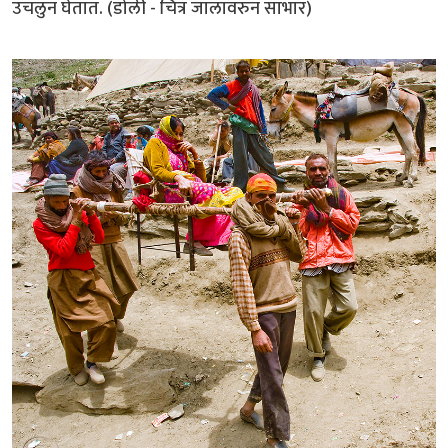
उचलुन घेतात. (डोली - चित्र जालावरुन साभार)