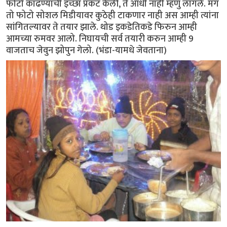
फोटो काढण्याची इच्छा प्रकट केली, ते आधी नाही म्हणु लागले. मग
तो फोटो सोशल मिडीयावर कुठेही टाकणार नाही अस आम्ही त्यांना
सांगितल्यावर ते तयार झाले. थोड इकडेतिकडे फिरुन आम्ही
आमच्या रुमवर आलो. निघायची सर्व तयारी करुन आम्ही 9
वाजताच जेवुन झोपुन गेलो. (भंडा-यामधे जेवताना)