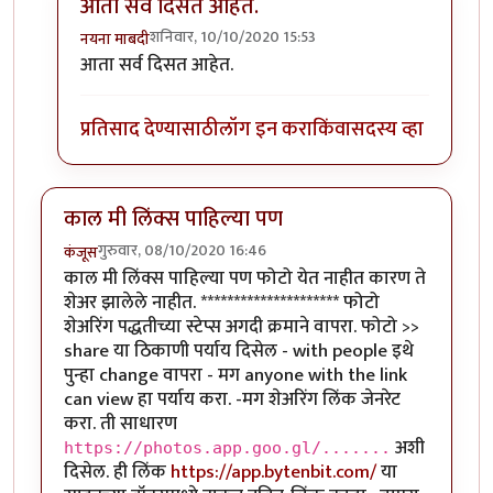
आता सर्व दिसत आहेत.
शनिवार, 10/10/2020 15:53
नयना माबदी
In reply to
फोटो फक्त मलाच दिसत नाहिए का ?
by
अर्धवट
आता सर्व दिसत आहेत.
प्रतिसाद देण्यासाठी
लॉग इन करा
किंवा
सदस्य व्हा
काल मी लिंक्स पाहिल्या पण
गुरुवार, 08/10/2020 16:46
कंजूस
काल मी लिंक्स पाहिल्या पण फोटो येत नाहीत कारण ते
शेअर झालेले नाहीत. ********************* फोटो
शेअरिंग पद्धतीच्या स्टेप्स अगदी क्रमाने वापरा. फोटो >>
share या ठिकाणी पर्याय दिसेल - with people इथे
पुन्हा change वापरा - मग anyone with the link
can view हा पर्याय करा. -मग शेअरिंग लिंक जेनरेट
करा. ती साधारण
अशी
https://photos.app.goo.gl/.......
दिसेल. ही लिंक
https://app.bytenbit.com/
या