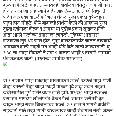
बेलपत्र मिळाले. बाहेर आल्यावर हे शिवलिंग वितळुन जे पाणी तयार
होत ते नळाच्या साहाय्याने बाहेर आणलेल आहे. आम्ही तिथुन ते
पवित्र जल एका बाटलीमधे भरुन घेतल. पुन्हा एकदा गुफेकडुन
पाहुन हात जोड्ले. भोले बाबांकडे प्रार्थना केली की आम्हाला पुन्हा
तुझ्या दर्शनाला बोलव व आमचा या पुढील प्रवास सुखकर होवो.
आता आम्ही परतीच्या प्रवासाला लागलो. गुफेच्या आसपास
वातावरण खुप थंड झाल होत. पुन्हा बालतालपर्यंत चालत जाण्याची
आमच्यात शक्ती नव्ह्ती मग आम्ही घोडे केले खाली जाण्यासाठी. दु.
3.30 ला आम्ही निघालो ते रात्री 9 वाजता आम्ही 5 तासाने आमच्या
भंडाराजवळ आलो. (परतीच्या मार्गावर असताना)
या 5 तासात आम्ही एकदाही घोड्यावरुन खाली उतरलो नाही आणी
जेव्हा उतरलो तेव्हा आम्ही एकही पाऊल पुढे टाकु शकत नव्हतो.
कंबरेखालील पुर्ण शरीर बधीर झाले होते. अक्षरक्ष: आम्ही स्वत:ला
घसपटत आमच्या खोलीपर्यंत घेऊन गेलो. जाताच कसेतरी बुट
काढुन आम्ही सरळ बिछान्यावर पडलो. 2-3 तासाने आमचे बाकीचे
सहकारी आले तेव्हा त्यांनी उठवल्यावर आम्ही जेवायला गेलो. जेऊन