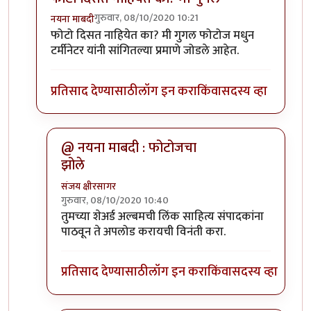
गुरुवार, 08/10/2020 10:21
नयना माबदी
In reply to
फोटो फक्त मलाच दिसत नाहिए का ?
by
अर्धवट
फोटो दिसत नाहियेत का? मी गुगल फोटोज मधुन
टर्मीनेटर यांनी सांगितल्या प्रमाणे जोडले आहेत.
प्रतिसाद देण्यासाठी
लॉग इन करा
किंवा
सदस्य व्हा
@ नयना माबदी : फोटोजचा
झोले
संजय क्षीरसागर
गुरुवार, 08/10/2020 10:40
In reply to
फोटो दिसत नाहियेत का? मी गुगल
by
नयना म
तुमच्या शेअर्ड अल्बमची लिंक साहित्य संपादकांना
पाठवून ते अपलोड करायची विनंती करा.
प्रतिसाद देण्यासाठी
लॉग इन करा
किंवा
सदस्य व्हा