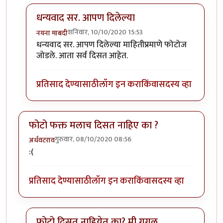
धन्यवाद सर. आपण दिलेल्या
शनिवार, 10/10/2020 15:53
नयना माबदी
In reply to
फरच खडतर .
by
कंजूस
धन्यवाद सर. आपण दिलेल्या माहितीप्रमाणे फोटोज
जोडले. आता सर्व दिसत आहेत.
प्रतिसाद देण्यासाठी
लॉग इन करा
किंवा
सदस्य व्हा
फोटो फक्त मलाच दिसत नाहिए का ?
गुरुवार, 08/10/2020 08:56
अर्धवटराव
:(
प्रतिसाद देण्यासाठी
लॉग इन करा
किंवा
सदस्य व्हा
फोटो दिसत नाहियेत का? मी गुगल