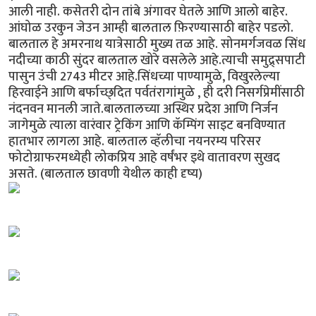
आली नाही. कसेतरी दोन तांबे अंगावर घेतले आणि आलो बाहेर.
आंघोळ उरकुन जेउन आम्ही बालताल फ़िरण्यासाठी बाहेर पडलो.
बालताल हे अमरनाथ यात्रेसाठी मुख्य तळ आहे. सोनमर्गजवळ सिंध
नदीच्या काठी सुंदर बालताल खोरे वसलेले आहे.त्याची समुद्र्सपाटी
पासुन उंची 2743 मीटर आहे.सिंधच्या पाण्यामुळे, विखुरलेल्या
हिरवाईने आणि बर्फाच्छ्दित पर्वतंरागांमुळे , ही दरी निसर्गप्रेमींसाठी
नंदनवन मानली जाते.बालतालच्या अस्थिर प्रदेश आणि निर्जन
जागेमुळे त्याला वारंवार ट्रेकिंग आणि कॅम्पिंग साइट बनविण्यात
हातभार लागला आहे. बालताल व्हॅलीचा नयनरम्य परिसर
फोटोग्राफरमध्येही लोकप्रिय आहे वर्षंभर इथे वातावरण सुखद
असते. (बालताल छावणी येथील काही दृष्य)