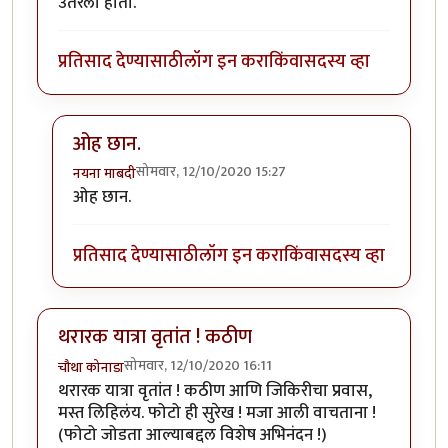
उतरलो होतो.
प्रतिसाद देण्यासाठी
लॉग इन करा
किंवा
सदस्य व्हा
ओह छान.
सोमवार, 12/10/2020 15:27
नयना माबदी
In reply to
छान
by
प्रविन ९
ओह छान.
प्रतिसाद देण्यासाठी
लॉग इन करा
किंवा
सदस्य व्हा
थरारक यात्रा वृतांत ! कठीण
सोमवार, 12/10/2020 16:11
चौथा कोनाडा
थरारक यात्रा वृतांत ! कठीण आणि जिकिरीचा प्रवास,
मस्त लिहिलंय. फोटो ही सुरेख ! मजा आली वाचताना !
(फोटो जोडता आल्याबद्दल विशेष अभिनंदन !)