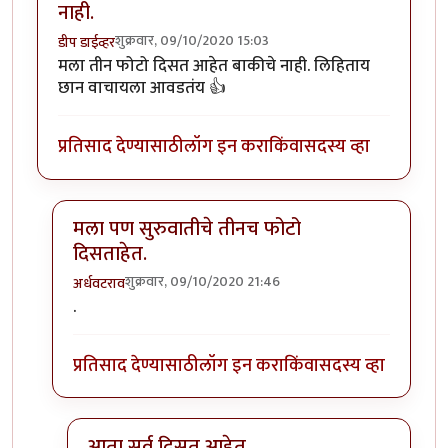
नाही.
शुक्रवार, 09/10/2020 15:03
डीप डाईव्हर
मला तीन फोटो दिसत आहेत बाकीचे नाही. लिहिताय
छान वाचायला आवडतंय 👍
प्रतिसाद देण्यासाठी
लॉग इन करा
किंवा
सदस्य व्हा
मला पण सुरुवातीचे तीनच फोटो
दिसताहेत.
शुक्रवार, 09/10/2020 21:46
अर्धवटराव
In reply to
मला तीन फोटो दिसत आहेत बाकीचे नाही.
by
डीप
.
प्रतिसाद देण्यासाठी
लॉग इन करा
किंवा
सदस्य व्हा
आता सर्व दिसत आहेत