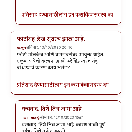
प्रतिसाद देण्यासाठी
लॉग इन करा
किंवा
सदस्य व्हा
फोटोंसह लेख सुंदरच झाला आहे.
शनिवार, 10/10/2020 20:46
कंजूस
फोटो मोजकेच आणि वर्णनाबरोबर उपयुक्त आहेत.
एकूण यात्रेची कल्पना आली. ग्लेशिअरवरच तंबू
बांधण्याचं कारण काय असेल?
प्रतिसाद देण्यासाठी
लॉग इन करा
किंवा
सदस्य व्हा
धन्यवाद. तिथे तिच जागा आहे.
सोमवार, 12/10/2020 15:31
नयना माबदी
In reply to
फोटोंसह लेख सुंदरच झाला आहे.
by
कंजूस
धन्यवाद. तिथे तिच जागा आहे. कारण बाकी पूर्ण
वर्षभर तिथे बर्फच असतो.