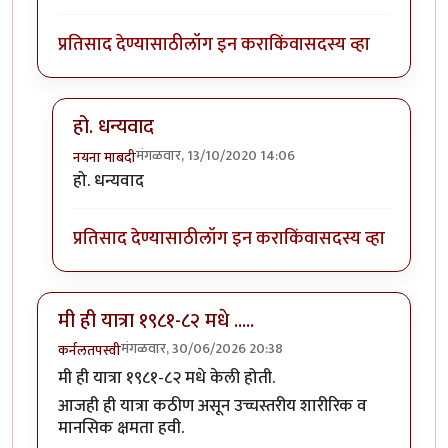
प्रतिसाद देण्यासाठी
लॉग इन करा
किंवा
सदस्य व्हा
हो. धन्यवाद
मंगळवार, 13/10/2020 14:06
नयना माबदी
In reply to
थरारक यात्रा वृतांत ! कठीण
by
चौथा कोनाडा
हो. धन्यवाद
प्रतिसाद देण्यासाठी
लॉग इन करा
किंवा
सदस्य व्हा
मी ही यात्रा १९८१-८२ मधे .....
मंगळवार, 30/06/2026 20:38
कर्नलतपस्वी
मी ही यात्रा १९८१-८२ मधे केली होती.
आजही ही यात्रा कठीण असून उच्चस्तरीय शारीरिक व
मानसिक क्षमता हवी.