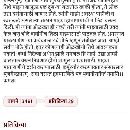
येऊन पुन्हा झोपलो. पाय खुपच दुखत होते. मी जिथे झोपले होते
तिथे माझ्या बाजुला एक दुस-या गटातील काकी होत्या, ते लोक
उद्या दर्शनासाठी जाणार होते. त्यांनी माझी अवस्था पाहीली व
स्वत:कडे असलेल्या तेलाने माझ्या हातापायांची मालिश करुन
दिली. मी त्यांना ओळखत ही नव्ह्ते तरी त्यांनी माझ्यासाठी एवढ
केल जणु भोले बाबांनीच तिला माझ्यासाठी पाठवल होत. अमरनाथ
यात्रेला येणा-या प्रत्येकाला इथे भोले म्हणुन संबोधल जात. आम्ही
सर्वच भोले होतो, इतर कोणत्याही ओळखीची तिथे आवश्यकता
नव्हती. कधी निद्रेच्या अधीन झाले समजल हि नाही. उद्या आम्ही
बालताल वरुन निघणार होतो जम्मुला जाण्यासाठी. माझ्या
माताराणीचे दर्शन करण्यासाठी. कर्पूरगौरं करुणावतारं संसारसारं
भुजगेन्द्रहारम्। सदा बसन्तं हृदयारबिन्दे भबं भवानीसहितं नमामि।।
क्रमशः
वाचने
13481
प्रतिक्रिया
29
प्रतिक्रिया