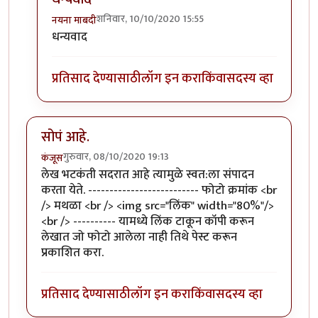
शनिवार, 10/10/2020 15:55
नयना माबदी
In reply to
काल मी लिंक्स पाहिल्या पण
by
कंजूस
धन्यवाद
प्रतिसाद देण्यासाठी
लॉग इन करा
किंवा
सदस्य व्हा
सोपं आहे.
गुरुवार, 08/10/2020 19:13
कंजूस
लेख भटकंती सदरात आहे त्यामुळे स्वत:ला संपादन
करता येते. -------------------------- फोटो क्रमांक <br
/> मथळा <br /> <img src="लिंक" width="80%"/>
<br /> ---------- यामध्ये लिंक टाकून कॉपी करून
लेखात जो फोटो आलेला नाही तिथे पेस्ट करून
प्रकाशित करा.
प्रतिसाद देण्यासाठी
लॉग इन करा
किंवा
सदस्य व्हा