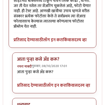
साइटच्या बॉक्समध्ये टाकून नविन-लिंक काढा , वापरा.
जर ती येत नसेल तर शेअरिंग चुकलेलं आहे, फोटो येणार
नाही. ही टेस्ट आहे. आणखी खात्रीचा उपाय म्हणजे वरील
संस्कार प्रत्येक फोटोला केले ते सर्वप्रथम त्या शेअरड
फोल्डरलाच केल्यास त्यातल्या कोणत्याच फोटोला
प्रॉब्लेम येत नाही.
प्रतिसाद देण्यासाठी
लॉग इन करा
किंवा
सदस्य व्हा
आता पुन्हा कसे अ‍ॅड करू?
गुरुवार, 08/10/2020 17:01
नयना माबदी
In reply to
काल मी लिंक्स पाहिल्या पण
by
कंजूस
आता पुन्हा कसे अ‍ॅड करू?
प्रतिसाद देण्यासाठी
लॉग इन करा
किंवा
सदस्य व्हा
धन्यवाद