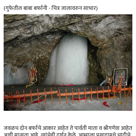
(गुफेतील बाबा बर्फानी - चित्र जालावरुन साभार)
जवळच दोन बर्फाचे आकार आहेत ते पार्वती माता व श्रीगणेश आहेत
अशी मान्यता आहे. त्यांचेही दर्शन केले. आम्हाला प्रसादामधे चांदीचे