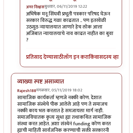
बुधवार, 06/11/2019 12:22
अमर विश्वास
In reply to
मी विषय सोडून दिला आहे , कारण
by
गणेशा
अभिषेक मनू सिंघवी प्रभूती पत्रकार परिषद घेऊन
सरकार विरुद्ध गळा काढतात .. पण इतरवेळी
उठसुठ न्यायालयात जाणारे हेच लोक आत्ता
अजिबात न्यायालयाचे नाव काढत नाहीत का बुवा
?
प्रतिसाद देण्यासाठी
लॉग इन करा
किंवा
सदस्य व्हा
व्याख्या स्पष्ट असाव्यात
मंगळवार, 05/11/2019 18:02
Rajesh188
सामाजिक कार्यकर्ता म्हणजे नक्की कोण. देशात
सामाजिक संस्थेचे पीक आलेले आहे पण ते समाजच
नक्की काय भल करतात हे समजायला मार्ग नाही.
समाजविघातक कृत्य सुधा ह्या तथाकथित सामाजिक
संस्था करत आहेत. अशा संस्थेनं funding कोण करत
ह्याची माहिती सार्वजनिक करण्याची सक्ती सरकारनी