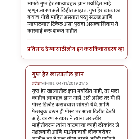
In reply to
सुबोध जी,
by
गणेशा
आपले गुप्त हेर खात्याबद्दल ज्ञान मर्यादित आहे
म्हणून आपण असे लिहीत आहात. गुप्त हेर खात्याला
बऱ्याच गोष्टी माहित असतात परंतु सज्जड आणि
न्यायालयात टिकेल असा पुरावा असल्याशिवाय ते
कारवाई करू शकत नाहीत
प्रतिसाद देण्यासाठी
लॉग इन करा
किंवा
सदस्य व्हा
गुप्त हेर खात्यातील ज्ञान
सोमवार, 04/11/2019 21:15
गणेशा
In reply to
आपले गुप्त हेर खात्याबद्दल
by
सुबोध खरे
गुप्त हेर खात्यातील ज्ञान मर्यादीत नाही, तर मला
काहीच त्याबद्दल ज्ञान नाही. असे असेल तर मी ही
पोस्ट डिलीट करावयास सांगतो येथे. आणि
फेसबुक वरुन ही पोस्ट तर आता डिलीट केली
आहे. कारण सरकार ने त्यांना जर स्थीर
माहीतीवरुन त्यांना वाटणार्‍या काही लोकांवर जे
नक्षलवादी आणि माओवावादी लोकांबरोबर