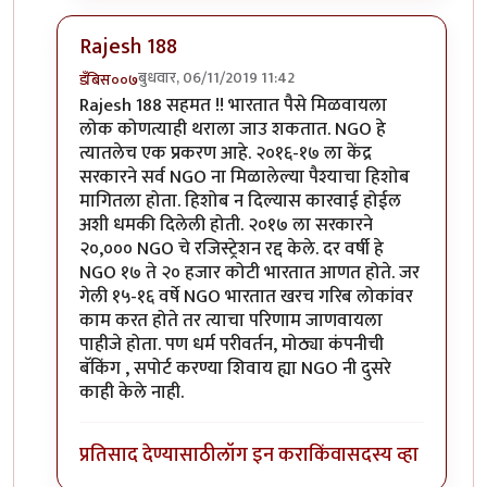
Rajesh 188
बुधवार, 06/11/2019 11:42
डँबिस००७
In reply to
व्याख्या स्पष्ट असाव्यात
by
Rajesh188
Rajesh 188 सहमत !! भारतात पैसे मिळवायला
लोक कोणत्याही थराला जाउ शकतात. NGO हे
त्यातलेच एक प्रकरण आहे. २०१६-१७ ला केंद्र
सरकारने सर्व NGO ना मिळालेल्या पैश्याचा हिशोब
मागितला होता. हिशोब न दिल्यास कारवाई होईल
अशी धमकी दिलेली होती. २०१७ ला सरकारने
२०,००० NGO चे रजिस्ट्रेशन रद्द केले. दर वर्षी हे
NGO १७ ते २० हजार कोटी भारतात आणत होते. जर
गेली १५-१६ वर्षे NGO भारतात खरच गरिब लोकांवर
काम करत होते तर त्याचा परिणाम जाणवायला
पाहीजे होता. पण धर्म परीवर्तन, मोठ्या कंपनीची
बॅकिंग , सपोर्ट करण्या शिवाय ह्या NGO नी दुसरे
काही केले नाही.
प्रतिसाद देण्यासाठी
लॉग इन करा
किंवा
सदस्य व्हा