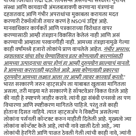
याच्या विरोधात लढा देऊ. लायसन्स असणाऱ्या सरकारी गुप्तचर
संस्था आणि कायद्याची अंमलबजावणी करणाऱ्या यंत्रणांना
दहशतवाद आणि गंभीर अपराधांचा मुकाबला करायला मदत
करणारी टेक्नॉलॉजी तयार करणं हे NSOचं उद्दिष्टं आहे.
मानवाधिकार कार्यकर्ते आणि पत्रकाराच्या विरोधात वापर
करण्यासाठी आम्ही तंत्रज्ञान विकसित केलेलं नाही आणि असं
करण्याची आम्हाला परवानगीही नाही. आमच्या तंत्रज्ञानामुळे गेल्या
काही वर्षांमध्ये हजारो लोकांचे प्राण वाचलेले आहेत.
गंभीर अपराध,
दहशतवाद यांचा शोध घेण्याशिवाय इतर कोणत्याही कारणांसाठी
आमच्या उत्पादनाचा वापर होणं हा आम्ही दुरुपयोग झाल्याचं मानतो.
हे आमच्या करारातही म्हटलेलं आहे. असा कोणत्याही प्रकारचा
दुरुपयोग आमच्या लक्षात आला तर आम्ही त्यावर कारवाई करतो.
"
भारत सरकारणे जरुर व्हाट्सअ‍ॅप ला याबाबत खुलासा मागितला
असला, तरी माझ्या मते सरकारणे हे सॉफ्टवेअर विकत घेतले आहे
की नाही हे स्पष्टपणे जाहीर करावे. त्यांनी ह्या संबंधी एनसवो ला पण
विचारणा आणि स्पष्टीकरण मागितले पाहिजे. परंतु तसे काही
होताना दिसत नाहिये. त्यात व्हाट्सअ‍ॅप ने विक्टीम असलेल्या
लोकांना पर्सनली कॉन्टक्ट करुन माहीती दिलेली आहे. मुख्यत्वे ज्या
लोकांना कॉन्टॅक्ट केले आहे, त्यांची नावे खाली देतो आहे,. ज्या
लोकांची हेरगिरी आणि पाळत ठेवली गेली त्यांची काही नावे, ज्यांनी