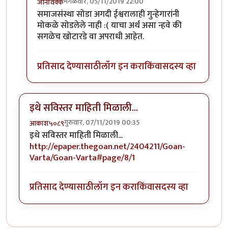
मंगळवार, 05/11/2019 22:00
जॉनविक्क
In reply to
ताजे उदाहरण
by
Rajesh188
समाजसंस्था सोडा अगदी ईश्वरालाही गुन्हेगारांनी
मोकळे सोडलेले नाही :( याचा अर्थ असा न्हवे की
सगळेच खोटारडे वा अपराधी आहेत.
प्रतिसाद देण्यासाठी
लॉग इन करा
किंवा
सदस्य व्हा
इथे सविस्तर माहिती मिळाली...
गुरुवार, 07/11/2019 00:35
आकाश५०८९
इथे सविस्तर माहिती मिळाली...
http://epaper.thegoan.net/2404211/Goan-
Varta/Goan-Varta#page/8/1
प्रतिसाद देण्यासाठी
लॉग इन करा
किंवा
सदस्य व्हा