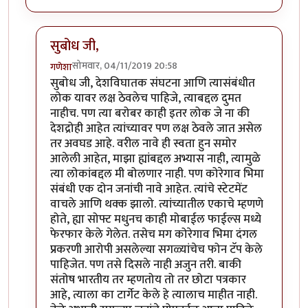
सुबोध जी,
सोमवार, 04/11/2019 20:58
गणेशा
In reply to
दुर्दैवाने यातील अनेक पत्रकार
by
सुबोध खरे
सुबोध जी, देशविघातक संघटना आणि त्यासंबंधीत
लोक यावर लक्ष ठेवलेच पाहिजे, त्याबद्दल दुमत
नाहीच. पण त्या बरोबर काही इतर लोक जे ना की
देशद्रोही आहेत त्यांच्यावर पण लक्ष ठेवले जात असेल
तर अवघड आहे. वरील नावे ही स्वता हुन समोर
आलेली आहेत, माझा ह्यांबद्दल अभ्यास नाही, त्यामुळे
त्या लोकांबद्दल मी बोलणार नाही. पण कोरेगाव भिमा
संबंधी एक दोन जनांची नावे आहेत. त्यांचे स्टेटमेंट
वाचले आणि थक्क झालो. त्यांच्यातील एकाचे म्हणणे
होते, ह्या सोफ्ट मधुनच काही मोबाईल फाईल्स मध्ये
फेरफार केले गेलेत. तसेच मग कोरेगाव भिमा दंगल
प्रकरणी आरोपी असलेल्या सगळ्यांचेच फोन टॅप केले
पाहिजेत. पण तसे दिसले नाही अजुन तरी. बाकी
संतोष भारतीय तर म्हणतोय तो तर छोटा पत्रकार
आहे, त्याला का टार्गेट केले हे त्यालाच माहीत नाही.