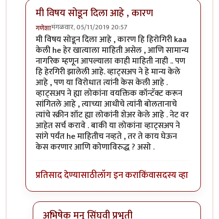
मी विषय सोडून दिला आहे , कारण
मंगळवार, 05/11/2019 20:57
गणेशा
In reply to
ही हेरगिरी झाली याला काय
by
अमर विश्वास
मी विषय सोडून दिला आहे , कारण हि हिरोगिरी kaa
केली he हेर खात्याला माहिती असेल , आणि सामान्य
नागरिक म्हणून आपल्याला काही माहिती नाही .. पण
हि हेरगिरी झालेली आहे. व्हाट्सअप ने हे मान्य केले
आहे , पण या विरोधात त्यांनी केस केली आहे .
व्हाट्सअप ने ह्या लोकांना वयक्तिक कॉन्टॅक्ट करून
सांगितले आहे , त्याच्या आधीचे त्यांनी बोलतानाचे
त्यांचे स्क्रीन शॉट ह्या लोकांनी शेअर केले आहे . नेट वर
आहेत सर्च करावे . बाकी या लोकांना व्हाट्सअप ने
सांगे पर्यंत he माहितीच नव्हते , तर ते काय घेऊन
केस करणार आणि कोणाविरुद्ध ? असो .
प्रतिसाद देण्यासाठी
लॉग इन करा
किंवा
सदस्य व्हा
अभिषेक मनू सिंघवी प्रभूती