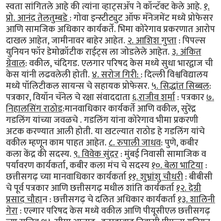
स्वता सांगितले आहे की त्यांना व्हाट्सअ‍ॅप ने कॉन्टॅक्ट केले आहे.
१.
प्रो. आनंद तेलतुम्बडे
: गोवा इन्स्टीट्युट ऑफ मॅनेजमेंट मध्ये प्रोफेसर
आणि सामजिक अधिकार कार्यकर्ते. भिमा कोरेगाव प्रकरणात आरोप
दाखल आहेत, जामीनावर बाहेर आहेत.
२. आशिश गुप्ता
: पिपल्स
युनियन फॉर डेमोक्रॉटीक राईट्स ला जोडलेले आहेत.
३. अंकित
ग्रेवाल
: वकील, चंदिगड. एलगार परिषद केस मध्ये सुधा भारद्वाज ची
केस यांनी लढवलेली होती.
४. सरोज गिरी:
: दिल्ली विश्वविद्यालय
मध्ये पॉलिटीकल सायन्स चे सहायक प्रोफेसर.
५. सिद्धांत सिब्बल
:
पत्रकार, वियॉन चॅनेल चे रक्षा संवाददाता
६.राजीव शर्मा
: पत्रकार
७.
निहालसिंग राठोड
:मानवाधिकार कार्यकर्ते आणि वकील, सुरेंद्र
गडलिंग यांच्या जवळचे . गडलिंग यांना कोरेगाव भीमा प्रकरणी
अटक करण्यात आली होती. या खटल्यात राठोड हे गडलिंग यांचे
वकील म्हणून काम पाहत आहेत.
८. रुपाली जाधव
: पुणे, कबीर
कला केंद्र की सदस्य.
९. विवेक सुंदर
: मुंबई निवासी सामाजिक व
पर्यावरण कार्यकर्ता, कबीर कला मंच चे सदस्य
१०. बेला भाटिया
:
छत्तीसगढ़ च्या मानवाधिकार कार्यकर्ता
११. शुभ्रांशु चौधरी
: बीबीसी
चे पूर्व पत्रकार आणि छत्तीसगढ़ मधील शांति कार्यकर्ता
१२. देग्री
प्रसाद चौहा
न : छत्तीसगढ़ चे दलित अधिकार कार्यकर्ता
१३. शालिनी
गेरा
: एल्गार परिषद केस मध्ये वकील आणि पीयूसीएल छत्तीसगढ़