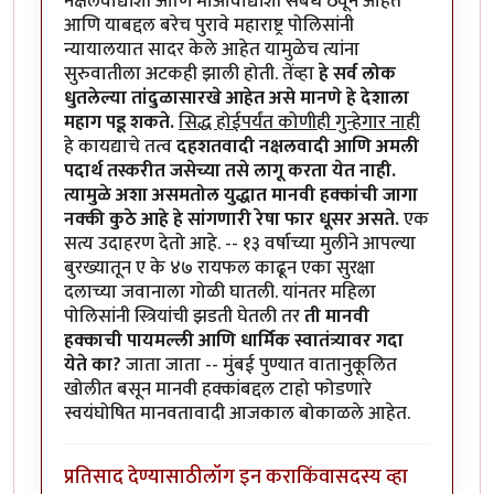
नक्षलवाद्यांशी आणि माओवाद्यांशी संबंध ठेवून आहेत
आणि याबद्दल बरेच पुरावे महाराष्ट्र पोलिसांनी
न्यायालयात सादर केले आहेत यामुळेच त्यांना
सुरुवातीला अटकही झाली होती. तेंव्हा
हे सर्व लोक
धुतलेल्या तांदुळासारखे आहेत असे मानणे हे देशाला
महाग पडू शकते.
सिद्ध होईपर्यंत कोणीही गुन्हेगार नाही
हे कायद्याचे तत्व
दहशतवादी नक्षलवादी आणि अमली
पदार्थ तस्करीत जसेच्या तसे लागू करता येत नाही.
त्यामुळे अशा असमतोल युद्धात मानवी हक्कांची जागा
नक्की कुठे आहे हे सांगणारी रेषा फार धूसर असते.
एक
सत्य उदाहरण देतो आहे. -- १३ वर्षाच्या मुलीने आपल्या
बुरख्यातून ए के ४७ रायफल काढून एका सुरक्षा
दलाच्या जवानाला गोळी घातली. यांनतर महिला
पोलिसांनी स्त्रियांची झडती घेतली तर
ती मानवी
हक्काची पायमल्ली आणि धार्मिक स्वातंत्र्यावर गदा
येते का?
जाता जाता -- मुंबई पुण्यात वातानुकूलित
खोलीत बसून मानवी हक्कांबद्दल टाहो फोडणारे
स्वयंघोषित मानवतावादी आजकाल बोकाळले आहेत.
प्रतिसाद देण्यासाठी
लॉग इन करा
किंवा
सदस्य व्हा