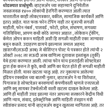
कार्यकर्त्यांवर हेरगिरी आणि पाळत, सरकार आणि नागरिक
थोडक्यात प्रार्श्वभुमी:
व्हाट्सअ‍ॅप च्या सहाय्याने दुनियेतील
जवळजवळ १४०० लोकांची हेरगिरी करण्यात आली त्यात
भारतातील काही लोक(पत्रकार, वकील, सामाजिक कार्यकर्ते आणि
इतर) आहेत. यात फक्त फोन टॅपिंग नाही तर युजरची सगळी
माहीती, फोन नंबर्स , पासवर्ड , फोटो, इमेल, संभाषण, सगळ्या
गतिविधिया, आपण कधी कोठे जाणार आहात , लोकेशन ट्रॅकींग,
कॅमेरा ओपन करुन माहिती अशी हि सगळी माहीती एका जाग्यावर
बसुन कळते. उदाहरण द्यायचे झाल्यास जमाल अहमद
ख़ाशग़्जी(सऊदी अरब) जे वॉशिंग्टन पोस्ट चे पत्रकार होते त्यांची २
ऑक्टों २०१८ ला सऊदी अरब वाणिज्य दूतावास इस्तांबुल (तुर्की)
येथे हत्या करण्यात आली. त्यांचा फोन याच इजराईली सोफ्टवेअर
द्वारा हॅक करुन ते कुठे, कधी आणि का भेटत होते ही सगळी माहीती
मिळत होती. यावर खटला चालु आहे. तर नुकत्याच आलेल्या
इंडियन एक्सप्रेस च्या बातमी नुसार, व्हाटसअ‍ॅप ने या विरोधात,
पिगासस हे सोफ्टवेअर बनवणार्या कंपणीवरती म्हणजे एनएसओ
आणि क्यु सायबर टेक्नॉलॉजी वरती खटला दाखल केलेला आहे.
आणि ही माहीती उघड झाल्या नंतर आपल्या सरकारने केंद्रीय विधी
आणि न्याय, संवाद, इलेक्ट्रॉनिक आणि माहिती तंत्रज्ञान मंत्री
रवीशंकर प्रसाद यांनी व्हाट्सअ‍ॅप कडुन खुलासा मागितला आहे. तर