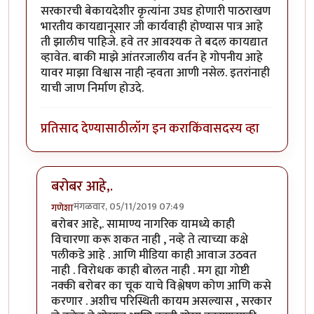
सरकारची बेकायदेशीर कृत्यांना उघड होणारी पाठराखण
भारतीय कायद्यानूसार जी कार्यवाही होण्यास पात्र आहे
ती झालीच पाहिजे. हवे तर आवश्यक ते बदल कायद्यात
व्हावेत. बाकी माझे आंतरजालीय वर्तन हे गोपनीय आहे
यावर माझा विश्वास नाही न्हवता आणी नसेल. इतरांनाही
याची जाण निर्माण होउदे.
प्रतिसाद देण्यासाठी
लॉग इन करा
किंवा
सदस्य व्हा
बरोबर आहे,.
मंगळवार, 05/11/2019 07:49
गणेशा
In reply to
बेकायदा पाळत ठेवली असेल तर
by
जॉनविक्क
बरोबर आहे,. सामाण्य नागरिक यामध्ये काही
विचारणा करू शकत नाही , नव्हे ते त्याच्या कक्षे
पलीकडे आहे . आणि मीडिया काही आवाज उठवत
नाही . विरोधक काही बोलत नाही . मग ह्या गोष्टी
नक्की बरोबर का चूक याचे विश्लेषण कोण आणि कसे
करणार . अशीच परिस्थिती कायम असल्यास , सरकार