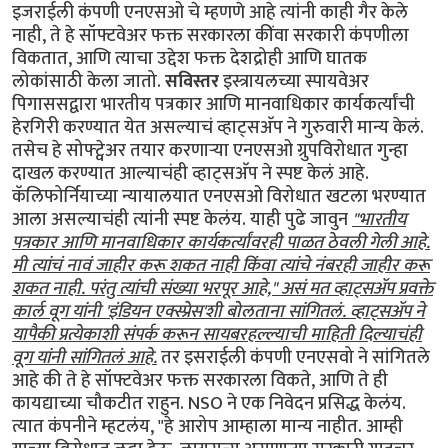
इजराईली कंपणी एनएसओ चे म्हणणे आहे त्यांनी काही गैर केले
नाही, ते हे सॉफ्टवेअर फक्त सरकारला कींवा सरकारी कंपणीला
विकतात, आणि त्याचा उद्देश फक्त देशद्रोही आणि घातक
लोकांसाठी केला जातो.
सविस्तर
इस्त्रायलच्या स्पायवेअर
पिगाससद्वारा भारतीय पत्रकार आणि मानवाधिकार कार्यकर्त्यांची
हेरगिरी करण्यात येत असल्याचं व्हाट्सअ‍ॅप ने गुरुवारी मान्य केलं.
तसेच हे सोफ्ट्वेअर तयार करणाऱ्या एनएसओ ग्रुपविरोधात गुन्हा
दाखल करण्यात आल्याचंही व्हाट्सअ‍ॅप ने स्पष्ट केलं आहे.
कॅलिफोर्नियाच्या न्यायालयात एनएसओ विरोधात खटला भरण्यात
आला असल्याचंही त्यांनी स्पष्ट केलंय. याही पुढे जावुन
"भारतीय
पत्रकार आणि मानवाधिकार कार्यकर्त्यांवरही पाळत ठेवली गेली आहे.
मी त्यांचं नावं जाहीर करू शकत नाही किंवा त्यांचे नंबरही जाहीर करू
शकत नाही. परंतु त्यांची संख्या भरपूर आहे," असं मत व्हाट्सअ‍ॅप प्रवक्ते
कार्ल वूग यांनी 'इंडियन एक्स्प्रेस'शी बोलताना सांगितलं. व्हाट्सअ‍ॅप ने
यापैकी प्रत्येकाशी संपर्क करून सायबरहल्ल्याची माहिती दिल्याचंही
वूग यांनी सांगितलं आहे.
तर इसराईली कंपणी एनएसवो ने सांगितले
आहे की ते हे सॉफ्टवेअर फक्त सरकारला विकते, आणि ते ही
कायद्याच्या चौकटीत राहुन. NSO ने एक निवेदन प्रसिद्ध केलंय.
त्यात कंपनीने म्हटलंय, "हे आरोप आम्हाला मान्य नाहीत. आम्ही