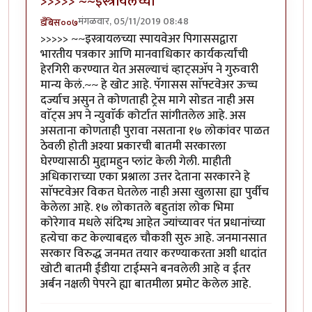
>>>>> ~~इस्त्रायलच्या
मंगळवार, 05/11/2019 08:48
डँबिस००७
>>>>> ~~इस्त्रायलच्या स्पायवेअर पिगाससद्वारा
भारतीय पत्रकार आणि मानवाधिकार कार्यकर्त्यांची
हेरगिरी करण्यात येत असल्याचं व्हाट्सअ‍ॅप ने गुरुवारी
मान्य केलं.~~ हे खोट आहे. पॅगासस साॅफ्टवेअर ऊच्च
दर्ज्याच असुन ते कोणताही ट्रेस मागे सोडत नाही अस
वाॅट्स अप ने न्युवाॅर्क कोर्टात सांगीतलेल आहे. अस
असताना कोणताही पुरावा नसताना १७ लोकांवर पाळत
ठेवली होती अश्या प्रकारची बातमी सरकारला
घेरण्यासाठी मुद्दामहुन प्लांट केली गेली. माहीती
अधिकाराच्या एका प्रश्नाला उत्तर देताना सरकारने हे
साॅफ्टवेअर विकत घेतलेल नाही असा खुलासा ह्या पुर्वीच
केलेला आहे. १७ लोकातले बहुतांश लोक भिमा
कोरेगाव मधले संदिग्ध आहेत ज्यांच्यावर पंत प्रधानांच्या
हत्येचा कट केल्याबद्दल चौकशी सुरु आहे. जनमानसात
सरकार विरुद्ध जनमत तयार करण्याकरता अशी धादांत
खोटी बातमी ईंडीया टाईम्सने बनवलेली आहे व ईतर
अर्बन नक्षली पेपरने ह्या बातमीला प्रमोट केलेल आहे.