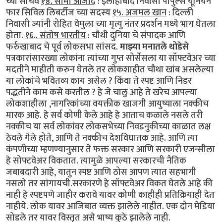
च्या सचिव
१४. सीमा आजाद
: इलाहाबाद निवासी पीपुल्स यूनियन
फार सिविल लिबर्टीज च्या सदस्य
१५. अजमल खान
: दिल्ली
निवासी ज्यांनी रोहित वेमुला च्या मृत्यु नंतर प्रदर्शन मध्ये भाग घेतला
होता.
१६.. संतोष भारतीय
: चौथी दुनिया चे संपादक आणि
फर्रुखाबाद चे पूर्व लोकसभा सांसद.
माझ्या मनातले थोडेसे
पत्रकारांसारख्या लोकांना त्यांच्या गुप्त सोर्सेसला या सॉफ्टवेअर च्या
मदतीने माहीती करुन घेतले तर लोकशाहीत चौथा खांब असलेल्या
या लोकांचे भवितव्य काय असेल ? किंवा ते स्पष्ट आणि निडर
पद्धतीने काम कसे करतील ? हे जे चालु आहे ते खरेच आपल्या
लोकशाहीला ,नागरिकांच्या वयक्तीक खाजगी आयुष्याला नक्कीच
मारक आहे. हे सर्व कोणी केले आहे हे आताच कळाले नसले तरी
नक्कीच या सर्व लोकांवर लोकसभेच्या निवडनुकीच्या काळात लक्ष
ठेवले गेले होते, आणि ते नक्कीच देशविघातक आहे. आणि त्या
कंपणीच्या म्हणण्यानुसार ते फक्त सरकार आणि सरकारी एजन्सीला
हे सोफ्टवेअर विकतात. त्यामुळे आपल्या सरकारची नैतिक
जबाबदारी आहे, यातुन स्पष्ट आणि ठोस आपण त्यात सहभागी
नसलो तर सांगायची.सरकारणे हे सॉफ्टवेअर विकत घेतले आहे की
नाही हे स्पष्टपणे जाहीर करावे यावर कोणी काहीही प्रतिक्रियाही देत
नाहीये. लोक यावर आजिबात व्यक्त झालेले नाहीत. एक दोन मेडिया
सोडले तर यावर विस्तृत असे भाष्य कुठे झालेले नाही.