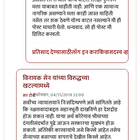
अस्तील तर ते मला योग्य वाटते. तरीही पुर्णपणे
मला याबाबत माहीती नाही. आणि एक सामान्य
नागरिक असण्याने मला काही जास्त माहिती
नसेल तर शक ठेवणे योग्य वाटत नसल्याने मी ही
पोस्ट माघारी घेतो. धन्यवाद. सो ही पोस्ट मी
डिलिट करवतो.
प्रतिसाद देण्यासाठी
लॉग इन करा
किंवा
सदस्य व्हा
विनायक सेन यांच्या विरुद्धच्या
खटल्यामध्ये
सोमवार, 04/11/2019 22:00
सर टोबी
In reply to
दुर्दैवाने यातील अनेक पत्रकार
by
सुबोध खरे
सर्वोच्च न्यायालयाने निःसंदिग्धपणे असे सांगितले आहे
कि नक्षलवादाबद्दल सहानभूती दाखविणे हा देशद्रोह
होऊ शकत नाही. याचा अर्थ कोरेगाव भीमाच्या
दंगलीसंदर्भात पुढे जाऊन सरकारचा मुखभंग होऊ
शकतो. अतिरेकी कारवायांचे जसे किस्से आहेत तसेच
सैन्याच्या बळाच्या वापराचे देखील किस्से आहेत.