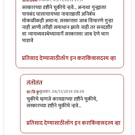
जॉनविक्क
In reply to
व्याख्या स्पष्ट असाव्यात
by
Rajesh188
सरकारच्या दृष्टीने चुकीचे न्हवे... अन्यथा गुन्ह्याला
पायबंद घालायायच्या नावाखाली अनिर्बंध
मोकळीकही अमान्य. सरकारला जाब विचारणे गुन्हा
नाही आणी तरीही समाधान झाले नाही तर सनदशीर
वा न्यायव्यवस्थेच्यामार्गे सरकारला जाब देणे भाग
पाडावे
प्रतिसाद देण्यासाठी
लॉग इन करा
किंवा
सदस्य व्हा
तंतोतंत
बुधवार, 06/11/2019 08:39
शा वि कु
In reply to
चुकीचे म्हणजे कायद्याच्या दृष्टीने चुकीचे
by
जॉन
चुकीचे म्हणजे कायद्याच्या दृष्टीने चुकीचे,
सरकारच्या दृष्टीने चुकीचे न्हवे...
प्रतिसाद देण्यासाठी
लॉग इन करा
किंवा
सदस्य व्हा