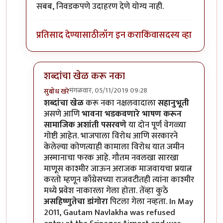
सबब, निवडकपणे उदाहरण देणे योग्य नाही.
प्रतिसाद देण्यासाठी
लॉग इन करा
किंवा
सदस्य व्हा
शब्दांचा खेळ करू नका
मंगळवार, 05/11/2019 09:28
सुबोध खरे
In reply to
विनायक सेन यांच्या विरुद्धच्या खटल्यामध्ये
b
शब्दांचा खेळ
करू नका नक्षलवादाला
सहानुभूती
असणे आणि
भावना भडकवणारे भाषण करून
सामाजिक अशांती पसरवणे
या दोन पूर्ण वेगळ्या
गोष्टी आहेत. भाजपाला विरोध आणि सरकारने
केलेल्या कोणत्याही कामाला विरोध यात जमीन
अस्मानाचा फरक आहे. गौतम नवलखा सारखा
माणूस काश्मीर जाऊन अराजक माजवायचा प्रयात्न
करतो म्हणून काँग्रेसच्या राजवटीतही त्यांना काश्मीर
मध्ये प्रवेश नाकारला गेला होता. तेंव्हा कुठे
असहिष्णुतेचा डांगोरा
पिटला गेला नव्हता. In May
2011, Gautam Navlakha was refused