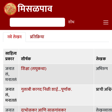
Skip to main content
मिसळपाव
शोध
शोध
Primary tabs
नवे लेखन
प्रतिक्रिया
साहित्य
प्रकार
शीर्षक
लेखक
जनात
शिक्षा (लघुकथा)
अभिरुप
लं,
मनातलं
जनात
गुलाबी कागद निळी शाई....पूर्णांक.
प्राची अश्वि
लं,
मनातलं
जनात
दाभोळकर आणि साळगांवकर
लेखनवाल