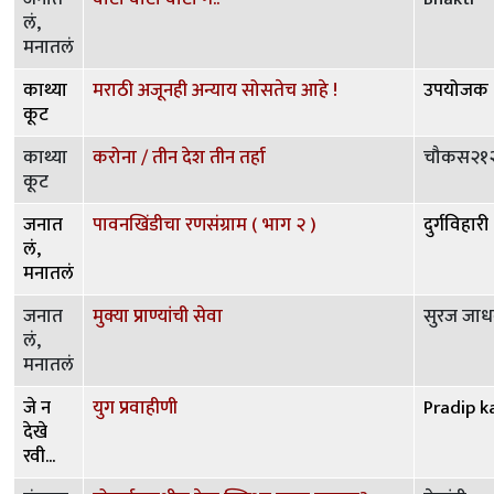
लं,
मनातलं
काथ्या
मराठी अजूनही अन्याय सोसतेच आहे !
उपयोजक
कूट
काथ्या
करोना / तीन देश तीन तर्हा
चौकस२१
कूट
जनात
पावनखिंडीचा रणसंग्राम ( भाग २ )
दुर्गविहारी
लं,
मनातलं
जनात
मुक्या प्राण्यांची सेवा
सुरज जा
लं,
मनातलं
जे न
युग प्रवाहीणी
Pradip k
देखे
रवी...