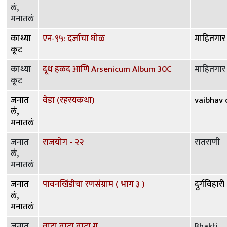
लं,
मनातलं
काथ्या
एन-९५: दर्जाचा घोळ
माहितगार
कूट
काथ्या
दूध हळद आणि Arsenicum Album 30C
माहितगार
कूट
जनात
वेडा (रहस्यकथा)
vaibhav
लं,
मनातलं
जनात
राजयोग - २२
रातराणी
लं,
मनातलं
जनात
पावनखिंडीचा रणसंग्राम ( भाग ३ )
दुर्गविहारी
लं,
मनातलं
जनात
वाटा वाटा वाटा ग..
Bhakti