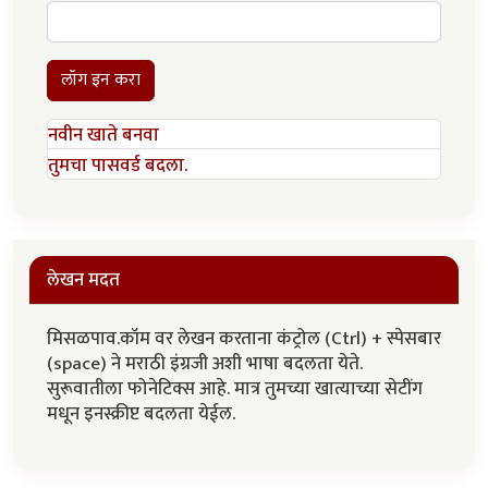
लॉग इन करा
नवीन खाते बनवा
तुमचा पासवर्ड बदला.
लेखन मदत
मिसळपाव.कॉम वर लेखन करताना कंट्रोल (Ctrl) + स्पेसबार
(space) ने मराठी इंग्रजी अशी भाषा बदलता येते.
सुरूवातीला फोनेटिक्स आहे. मात्र तुमच्या खात्याच्या सेटींग
मधून इनस्क्रीप्ट बदलता येईल.