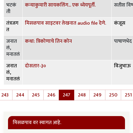
भटकं
कन्याकुमारी सायकलिंग... एक ध्येयपूर्ती.
सतीश विष
ती
तंत्रजग
मिसळपाव साइटवर लेखनात audio file देणे.
कंजूस
त
जनात
कथा: त्रिकोणाचे तिन कोन
पाषाणभेद
लं,
मनातलं
जनात
दोसतार-३०
विजुभाऊ
लं,
मनातलं
Pagination
243
244
245
246
247
248
249
250
251
s page
मिसळपाव वर स्वागत आहे.