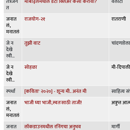
तंत्रजग
मोबाईलमधील डेटा क्लिअर कसा करावा?
वेलांटी
त
जनात
राजयोग-२१
रातराणी
लं,
मनातलं
जे न
तुझी वाट
चांदणशेल
देखे
रवी...
जे न
सोहळा
मी-दिपाली
देखे
रवी...
स्पर्धा
[कविता' २०२०] - शून्य मी.. अनंत मी
साहित्य स
जनात
भाजी घ्या भाजी,स्वतःसाठी ताजी!
अत्रुप्त आत्
लं,
मनातलं
जनात
लॉकडाउनमधील रनिंगचा अनुभव
मार्गी