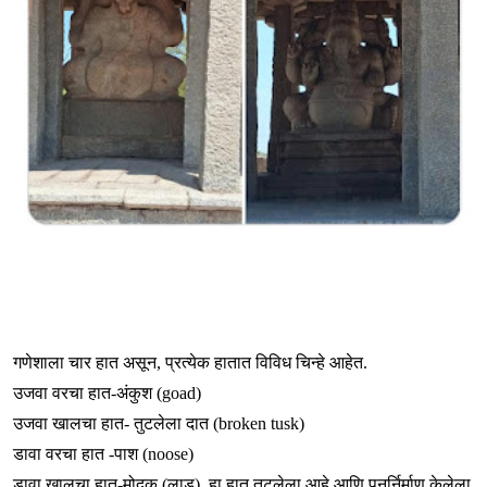
गणेशाला चार हात असून, प्रत्येक हातात विविध चिन्हे आहेत.
उजवा वरचा हात-अंकुश (goad)
उजवा खालचा हात- तुटलेला दात (broken tusk)
डावा वरचा हात -पाश (noose)
डावा खालचा हात-मोदक (लाडू) हा हात तुटलेला आहे आणि पुनर्निर्माण केलेला