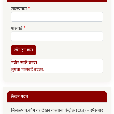
सदस्यनाम
पासवर्ड
लॉग इन करा
नवीन खाते बनवा
तुमचा पासवर्ड बदला.
लेखन मदत
मिसळपाव.कॉम वर लेखन करताना कंट्रोल (Ctrl) + स्पेसबार