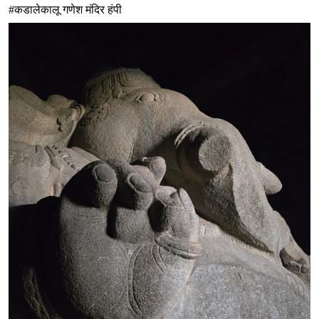
#कडालेकालू गणेश मंदिर हंपी