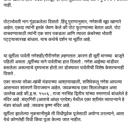
नाही.
पोटाभोवती नाग गुंडाळलेला दिसतो .हिंदू पुराणानुसार, गणेशजी खूप खाणारे
आहेत. एकदा त्यांनी इतके जेवण केले की पोट फुटण्याच्या बेतात आले. पोट
वाचवण्यासाठी त्यांनी एक साप पकडला आणि त्याला कंबरेच्या भोवती
पट्ट्यासारखा बांधला. याच कथेचे दर्शन या मूर्तीत आहे.
या मूर्तीला पार्वती गणेशही(गौरीगणेश )म्हणतात .कारण ही मूर्ती मागच्या बाजूने
पहिली असता ,मूर्तीच्या मागे पार्वतीचा हात दिसतो . गणेश आईच्या मांडीवर
बसलेला असल्याचे दृश्यभास होतो.तर डोक्यावर पार्वतीची विशेष केशरचनाही
दिसते .
एका साध्या सोळा-खांबी मंडपाच्या आश्रयाखाली, सशिवेकलु गणेश आपल्या
आसनावर शांतपणे विराजमान आहेत. जवळच्याच एका शिलालेखात असा
उल्लेख आहे की,इ.स. १५०६ , राजा नरसिंह द्वितीय यांच्या स्मरणार्थ बांधलेले हे
मंदिर आहे .चंद्रगिरी (आताचे आंध्र प्रदेश) येथील एका श्रीमंत व्यापाऱ्याने हे
मंडप बांधले आहे .जवळच कृष्ण मंदिर आहे.
मूर्तीला झालेल्या नुकसानीमुळे ती विधीपूर्वक पूजेसाठी अयोग्य ठरल्याने, आता
येथे कोणतेही विधी किंवा पूजा केल्या जात नाहीत.