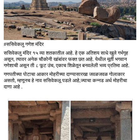
#ससिवेकलु गणेश मंदिर
ससिवेकलु मंदिर १५ व्या शतकातील आहे. हे एक अतिशय साधे खुले गर्भगृह
असून, त्यावर अनेक चौकोनी खांबांवर फक्त छत आहे. येथील मूर्ती भगवान
गणेशाची असून ती ८ फूट उंच, एकाच शिळेतून बनवलेली भव्य प्रतिमा आहे.
गणपतीच्या पोटाचा आकार मोहरीच्या दाण्यासारखा जवळजवळ गोलाकार
असतो, म्हणूनच हे नाव ससिवेकलू पडले आहे,ज्याचा कन्नड अर्थ मोहरीचा
दाणा आहे .