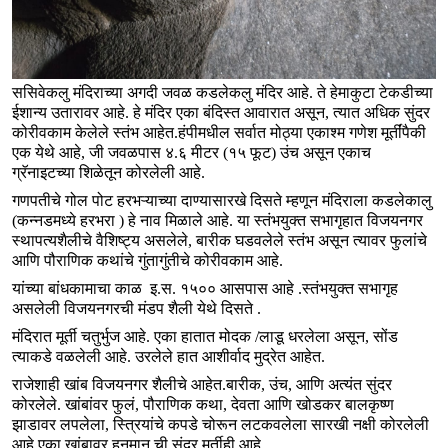
ससिवेकलु मंदिराच्या अगदी जवळ कडलेकलु मंदिर आहे. ते हेमाकुटा टेकडीच्या
ईशान्य उतारावर आहे. हे मंदिर एका बंदिस्त आवारात असून, त्यात अधिक सुंदर
कोरीवकाम केलेले स्तंभ आहेत.हंपीमधील सर्वात मोठ्या एकाश्म गणेश मूर्तींपैकी
एक येथे आहे, जी जवळपास ४.६ मीटर (१५ फूट) उंच असून एकाच
ग्रॅनाइटच्या शिळेतून कोरलेली आहे.
गणपतीचे गोल पोट हरभऱ्याच्या दाण्यासारखे दिसते म्हणून मंदिराला कडलेकालु
(कन्नडमध्ये हरभरा ) हे नाव मिळाले आहे. या स्तंभयुक्त सभागृहात विजयनगर
स्थापत्यशैलीचे वैशिष्ट्य असलेले, बारीक घडवलेले स्तंभ असून त्यावर फुलांचे
आणि पौराणिक कथांचे गुंतागुंतीचे कोरीवकाम आहे.
यांच्या बांधकामाचा काळ इ.स. १५०० आसपास आहे .स्तंभयुक्त सभागृह
असलेली विजयनगरची मंडप शैली येथे दिसते .
मंदिरात मूर्ती चतुर्भुज आहे. एका हातात मोदक /लाडू धरलेला असून, सोंड
त्याकडे वळलेली आहे. उरलेले हात आशीर्वाद मुद्रेत आहेत.
राजेशाही खांब विजयनगर शैलीचे आहेत.बारीक, उंच, आणि अत्यंत सुंदर
कोरलेले. खांबांवर फुलं, पौराणिक कथा, देवता आणि खोडकर बालकृष्ण
झाडावर लपलेला, स्त्रियांचे कपडे चोरून लटकवलेला सारखी नक्षी कोरलेली
आहे.एका खांबावर हनुमान ची सुंदर मूर्तीही आहे.