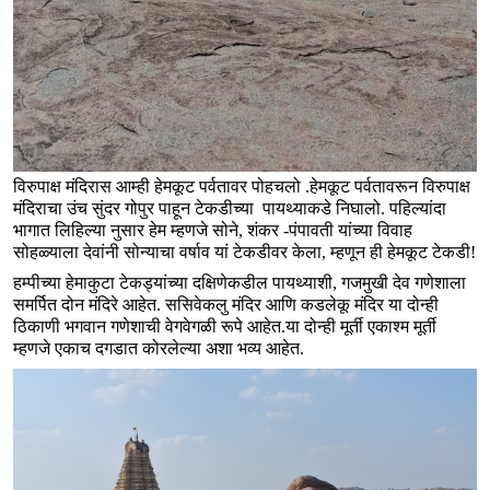
विरुपाक्ष मंदिरास आम्ही हेमकूट पर्वतावर पोहचलो .हेमकूट पर्वतावरून विरुपाक्ष
मंदिराचा उंच सुंदर गोपुर पाहून टेकडीच्या पायथ्याकडे निघालो. पहिल्यांदा
भागात लिहिल्या नुसार हेम म्हणजे सोने, शंकर -पंपावती यांच्या विवाह
सोहळ्याला देवांनी सोन्याचा वर्षाव यां टेकडीवर केला, म्हणून ही हेमकूट टेकडी!
हम्पीच्या हेमाकुटा टेकड्यांच्या दक्षिणेकडील पायथ्याशी, गजमुखी देव गणेशाला
समर्पित दोन मंदिरे आहेत. ससिवेकलु मंदिर आणि कडलेकू मंदिर या दोन्ही
ठिकाणी भगवान गणेशाची वेगवेगळी रूपे आहेत.या दोन्ही मूर्ती एकाश्म मूर्ती
म्हणजे एकाच दगडात कोरलेल्या अशा भव्य आहेत.