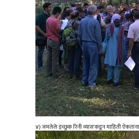
४) जमलेले इच्छुक रिनी व्यास'कडून माहिती ऐकताना