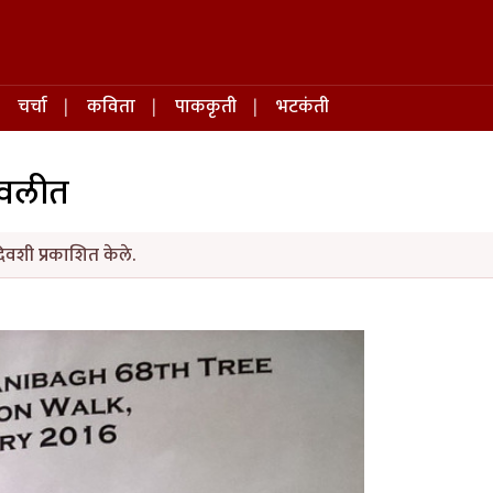
चर्चा
कविता
पाककृती
भटकंती
सावलीत
िवशी प्रकाशित केले.