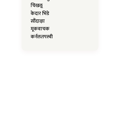
चिखलू
केदार भिडे
सौंदाऴा
मूकवाचक
कर्नलतपस्वी