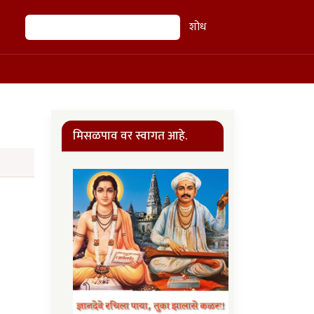
शोध
शोध
मिसळपाव वर स्वागत आहे.