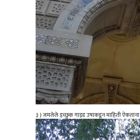
३ ) जमलेले इच्छुक गाइड उषाकडून माहिती ऐकताना