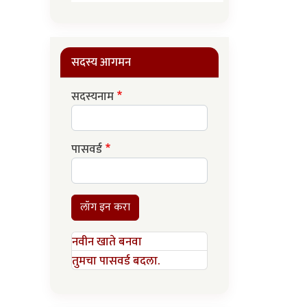
सदस्य आगमन
सदस्यनाम
पासवर्ड
लॉग इन करा
नवीन खाते बनवा
तुमचा पासवर्ड बदला.