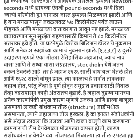
ह्या कंपनीच्या सॉफ्टवेअर ने आवश्यक असलेला इम्पल्स Newton-
seconds मध्ये द्यायच्या ऐवजी pound-seconds मध्ये दिला
ज्याची परिणीती ह्या यानाला जास्त इम्पल्स मिळण्यात झाली आणि
हे यान मंगळापासून जवळजवळ ५७ किलोमीटर पर्यंत जाऊन
पोहचलं आणि मंगळाच्या वातावरणात जावून नष्ट झालं. मंगळाच्या
वातावरणापासून सुरक्षेत राहण्यासाठी किमान ते ८० किलोमीटर
अंतरावर हवे होते. या घटनेमुळे कित्तेक बिलिअन डॉलर चे नुकसान
आणि अनेक शास्त्रज्ञांच्या कामाचं नुकसान झाले. [१,२,३,८] २. दुसरे
उदाहरण म्हणजे एका मोठ्या ऐतिहासिक जहाजाच, ज्याच नाव
वासा आणि ते सध्या वासा संग्रहालय, stockholm येथे जतन
करून ठेवलेलं आहे. तर हे जहाज १६२६ साली बांधायला घेतलं होत
आणि १६२८ साली बांधून झालं. त्या काळाच हे सर्वात ताकतवर
जहाज होत, परंतु जेंव्हा हे पूर्ण होवून समुद्रात प्रवासासाठी निघाल
तेंव्हा बंदरापासून काही अंतरातच बुडालं. हे जहाज बुडण्यामागच्या
अनेक कारणांपैकी प्रमुख कारण म्हणजे उजव्या आणि डाव्या बाजूला
असणार्या लाकडी बांधकामातील (structure) जाडीमधील
असमानता, ज्याने जहाजाचा तोल हरवला. हे का झाल? संशोधकांनी
असे अंदाज लावला कि उजव्या आणि डाव्या बाजुचे काम करणाऱ्या
कामगारांची टीम वेगवेगळ्या मोजपट्या वापरत होती, कारण
संशोधकांना ४ वेगवेगळ्या मोजपट्या मिळाल्या त्यातील २ पट्या ह्या