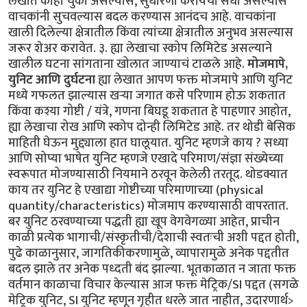
लेखात काही चुका असल्यास, सुधारणा करायची संधी असल्यास
वाचकांनी सुचवल्यास बदल करण्यास आनंदच आहे. वाचकांना
खाली दिलेल्या क्षेत्रातील किंवा त्यांच्या क्षेत्रातील अनुभव असल्यास
जरूर शेअर करावेत. ३. ह्या लेखाचा स्कोप लिमिटेड असल्याने
खालील घटना सांगताना खोलात जाण्याचं टाळले आहे.
मोजमापे,
युनिट आणि दुर्घटना
ह्या लेखात आपण फक्त मोजमापे आणि युनिट
मध्ये गफलत झाल्यास खऱ्या जगात कसे परिणाम होऊ शकतात
किंवा कश्या गोष्टी / यंत्रे, गणना बिघडू शकतात हे पाहणार आहोत,
ह्या लेखाचा रोख आणि स्कोप दोन्ही लिमिटेड आहे. तर थोडी बेसिक
माहिती घेऊन मुद्द्याला हात घालूयात. युनिट म्हणजे काय ? सध्या
आणि सोप्या भाषेत युनिट म्हणजे एखादे परिमाण/संज्ञा संख्येच्या
स्वरूपात मोजण्यासाठी नियमाने ठरवून केलेली तरतूद. थोडक्यात
काय तर युनिट हे एखाद्या गोष्टीच्या परिमाणाच्या (physical
quantity/characteristics) मोजमाप करण्यासाठी वापरतात.
बर युनिट ठरवण्याच्या पद्धती ह्या खूप वेगवेगळ्या आहेत, प्राचीन
काळी प्रत्येक भागाची/संस्कृतीची/देशाची स्वतःची अशी पद्दत होती,
पुढे काळानुसार, जागतिकीकरणामुळे, व्यापारामुळे अनेक पद्दतीत
बदल झाले तर अनेक पध्दती बंद झाल्या. भूतकाळात न जाता फक्त
वर्तमान काळाचा विचार केल्यास आज फक्त मेट्रिक/SI पद्दत (सगळे
मेट्रिक युनिट, SI युनिट म्हणून गृहीत धरले जात नाहीत, उदारणार्थ>