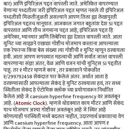
बार) आणि इंपिरिअल पद्दत वापरली जाते. अमेरिकेत वापरण्यात
येणार्‍या पध्दतीला जरी इंपिरिअल पद्दत म्हणत नसले ती इंपिरिअल
पध्दतीशी मिळतीजुळती असल्याने आपण तिला ह्या लेखापुरती
इंपिरिअल पद्दतच मानूयात. आजकाल जगात बहुतांश देश SI पद्दत
वापरतात आणि तीच जगमान्य पद्दत आहे, इंपिरिअल पद्दत हि
अमेरिका, म्यानमार आणि लिबेरिया ह्या देशात वापरली जाते. आता
युनिट च्या साह्याने एखाद्या गोष्टीच मोजमाप करताना आपल्याला
एक रेफरन्स किंवा बेस संख्या त्या गोष्टीची १ युनिट म्हणून ठरवायला
हवी. आता आपण सगळ्यात महत्वाची आणि सर्वात जास्त वापरली
वापरणाऱ्या संज्ञा अंतर, वेळ आणि वजन यांची युनिट्स SI पद्दतीत
पाहू. तर १ मीटर म्हणजे काय , तर प्रकाशाने पोकळीत
१/299792458 सेकंदात पार केलेलं अंतर. अर्थात आता हे
ठरवण्यासाठी आपल्याला सेकंद हे युनिट ठरवयाला हवं, तर सध्य
स्थितीला सेकंद हे ऍटोमिक क्लॉक च्या प्रयोगावरून निर्धारित
केलेलं आहे जे caesium hyperfine frequency वर अवलंबून
आहे. (
Atomic Clock
). म्हणजे थोडक्यात काय मीटर आणि सेकंद
याच मोजमाप अश्या गोष्टीवर अवलंबून आहे जे स्थिर आहे
कोणत्याही परस्थिती मध्ये बदलत नाहीत, उदारणार्थ प्रकाशाचा वेग
आणि caesium hyperfine frequency. आता आपण १