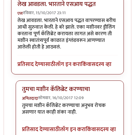
लेख आवडला. भारताने एसआय पद्धत
रविवार, 15/10/2017 23:11
एस
लेख आवडला. भारताने एसआय पद्धत वापरण्यास बरीच
आधी सुरुवात केली. हे बरे झाले. एका मशीनवर ड्रीलिंग
करताना पूर्ण कॅलिब्रेट करायला लागत असे कारण ती
मशीन स्वातंत्र्यपूर्व काळात इंग्लंडवरून आणण्यात
आलेली होती हे आठवलं.
प्रतिसाद देण्यासाठी
लॉग इन करा
किंवा
सदस्य व्हा
तुमचा मशीन कॅलिब्रेट करण्याचा
सोमवार, 16/10/2017 12:09
अमितदादा
In reply to
लेख आवडला. भारताने एसआय पद्धत
by
एस
तुमचा मशीन कॅलिब्रेट करण्याचा अनुभव रोचक
असणार यात काही शंका नाही.
प्रतिसाद देण्यासाठी
लॉग इन करा
किंवा
सदस्य व्हा