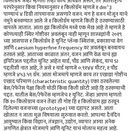
किलोग्रॅम जेंव्हा म्हणतो तेंव्हा काय अभिप्रेत असते, तर आंतराष्ट्रीय
परंपरेनुसार किंवा नियमानुसार १ किलोग्रॅम म्हणजे १ dm^३
पाण्याचं ४ डिग्री तापमानास असणारे वजन. मग हे वजन मोजून याचे
नमुने बनवण्यात आले जे १ किलोग्रॅम म्हणजे किती हे ठरवण्यासाठी
वापरले जातात. आता ह्या किलोग्रॅम मध्ये एक मेख आहे ते म्हणजे हे
कोणत्याही स्थिर गोष्टीवर अवलंबून नाही म्हणून शास्त्रज्ञांनी २०१९
च्या आसपास १ किलोग्रॅम हे युनिट प्लॅन्क स्थिरांक, प्रकाशाचा वेग
आणि caesium hyperfine frequency वर अवलंबून बनवायच
ठरवलं आहे. आताच्या काळात अंतर, वजन आणि वेळ याचं ह्या
इंपिरिअल पद्दतीत युनिट आहेत यार्ड, पौंड आणि सेकंद, याच SI
पद्दतीशी नात आहे, ते असे १ यार्ड म्हणजे ०.९१४४ मीटर, १ पौंड
म्हणजे ४५३.५९ ग्रॅम. आता मोजमापे म्हणजे काय तर एखाद्या गोष्टीच
एखाद परिमाण (characteristic quantity) एका ठरवलेल्या
बेस/रेफेरेंस पेक्षा किती मोठी किंवा किती छोटी आहे हि ठरवण्याची
पद्दत. यातील बेस/रेफेरेंस म्हणजेच १ युनिट. जेंव्हा आपण म्हणतो
कि १० किलोग्राम वजन तेंव्हा ती गोष्ट हि १ किलोग्राम ह्या ठरवून
दिलेल्या वजनाच्या (prototype) च्या दहापट असते. आता
खोलात न जाता मूळ विषयाला सुरुवात करतो. आपल्या दैनंदिन
आयुष्यात किंवा विज्ञान, तंत्रज्ञान, उद्योग, व्यापार अश्या अनेक
अगणित क्षेत्रात मोजमापे आणि युनिट याचं मोलाच महत्व आहे.