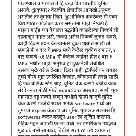
मोजण्यास वापरतात ते हि कदाचित भारतीय युनिट
असावे. @कुमार१ वैदकीय क्षेत्रातील आणखी अनुभव
असतील तर कृपया लिहा. @अनिकेत कवठेकर मी एका
विद्यापीठात प्रोजेक्ट करत असताना माझे निष्कर्ष हे
माझ्या गाईड च्या वेगळ्या पद्धतीने काढलेल्या निष्कर्ष शी
पडताळून पाहत असे, एकदा असेच निष्कर्ष जुळत न्हवते,
काही दिवस प्रयत्न केल्यानंतर चूक लक्ष्यात आली ती
म्हणजे मी १ बार चे MPa मध्ये केलेलं चुकीच रुपांतर, १
बार म्हणजे ०.१ MPa. मी केलेलं रुपांतर होत १ बार १
MPa. अर्थात माझा अनुभव हा दुर्घटनेशी संबधित
नसल्यामुळे वरील लेखात दिला नाही. @पिलीयन रायडर
तुम्ही योग्य मुद्दा उपस्थित केलात, कोणत्याही तंत्रज्ञ साठी
हि एक बेसिक स्टेप आहे, युनिट चेक करणे. बर्याच वेळा
संशोधनात मोठी मोठी equations असतात, साधी चूक
महागात पडू शकते म्हणून कधीही दोन्ही बाजूचे युनिट
चेक करणे गरजेचे असते. अनेक software मध्ये जर
तुमच्या expression च जर युनिट चुकल असल्यास हि
softwares कलर बदलून user ला सूचित करतात.
मेट्रिक पद्दत जन्मली फ्रान्स मध्ये, तर इम्पेरीकल पध्दतच
मूळ uk मध्ये सापडत, ब्रिटीश सत्ता १८ -१९ शतकात