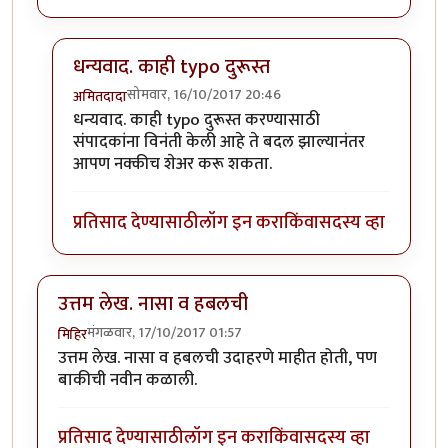
धन्यवाद. काही typo दुरूस्त
सोमवार, 16/10/2017 20:46
अमितदादा
In reply to
जबरदस्त किस्से आहेत. एका
by
दुर्गविहारी
धन्यवाद. काही typo दुरूस्त करण्यासाठी
संपादकांना विनंती केली आहे ते बदल झाल्यानंतर
आपण नक्कीच शेअर करू शकता.
प्रतिसाद देण्यासाठी
लॉग इन करा
किंवा
सदस्य व्हा
उत्तम लेख. नासा व हबलची
मंगळवार, 17/10/2017 01:57
मिहिर
उत्तम लेख. नासा व हबलची उदाहरणे माहीत होती, पण
बाकीची नवीन कळाली.
प्रतिसाद देण्यासाठी
लॉग इन करा
किंवा
सदस्य व्हा