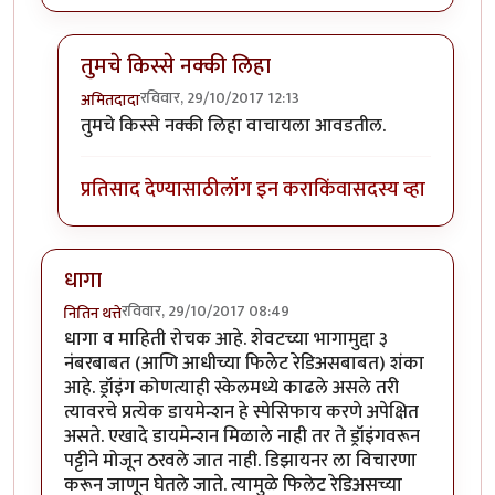
तुमचे किस्से नक्की लिहा
रविवार, 29/10/2017 12:13
अमितदादा
In reply to
रोचक माहिती....
by
बाजीप्रभू
तुमचे किस्से नक्की लिहा वाचायला आवडतील.
प्रतिसाद देण्यासाठी
लॉग इन करा
किंवा
सदस्य व्हा
धागा
रविवार, 29/10/2017 08:49
नितिन थत्ते
धागा व माहिती रोचक आहे. शेवटच्या भागामुद्दा ३
नंबरबाबत (आणि आधीच्या फिलेट रेडिअसबाबत) शंका
आहे. ड्रॉइंग कोणत्याही स्केलमध्ये काढले असले तरी
त्यावरचे प्रत्येक डायमेन्शन हे स्पेसिफाय करणे अपेक्षित
असते. एखादे डायमेन्शन मिळाले नाही तर ते ड्रॉइंगवरून
पट्टीने मोजून ठरवले जात नाही. डिझायनर ला विचारणा
करून जाणून घेतले जाते. त्यामुळे फिलेट रेडिअसच्या