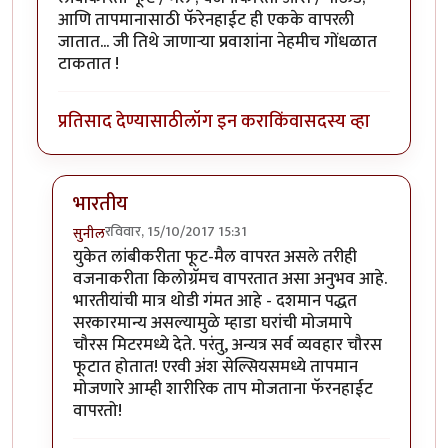
आणि तापमानासाठी फॅरेनहाईट ही एकके वापरली
जातात... जी तिथे जाणार्‍या प्रवाशांना नेहमीच गोंधळात
टाकतात !
प्रतिसाद देण्यासाठी
लॉग इन करा
किंवा
सदस्य व्हा
भारतीय
रविवार, 15/10/2017 15:31
सुनील
In reply to
मोजमापांत वेगवेगळी एकके
by
डॉ सुहास म्हात्रे
युकेत लांबीकरीता फूट-मैल वापरत असले तरीही
वजनाकरीता किलोग्रॅमच वापरतात असा अनुभव आहे.
भारतीयांची मात्र थोडी गंमत आहे - दशमान पद्धत
सरकारमान्य असल्यामुळे म्हाडा घरांची मोजमापे
चौरस मिटरमध्ये देते. परंतु, अन्यत्र सर्व व्यवहार चौरस
फूटात होतात! एरवी अंश सेल्सियसमध्ये तापमान
मोजणारे आम्ही शारीरिक ताप मोजताना फॅरनहाईट
वापरतो!