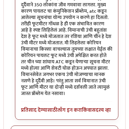
दुर्दैवाने 350 लोकांना जीव गमवावा लागला. मुख्य
कारण पायलट चा कंमुनिकेशन प्रॉब्लेम, atc कडून
आलेल्या सूचनांचा योग्य उपयोग न करणे हा दिसतो.
तरीही फूटमीटर गोंधळ हे ही एक संभावित कारण
आहे हे स्पष्ट लिहिलेलं आहे. विमानाची उंची बहुतांश
देश हे फूट मध्ये मोजतात तर रशिया आणि चीन हे देश
उंची मीटर मध्ये मोजतात. मी लिहलेला कोरियन
विमानाचा किस्सा वाचल्यास तुमच्या लक्षात येईल की
कोरियन पायलट फूट मध्ये उंची अपेक्षित करत होते
तर चीन च्या शांघाय ATC कडून येणाऱ्या सूचना मीटर
मध्ये होत्या आणि शेवटी घोळ होऊन अपघात झाला.
विमानसेवेत जगभर एकच उंची मोजण्याचा मानक
नसणे हे दुर्दैवी आहे। परंतु आता सर्व विमानात उंची
फूट आणि मीटर या दोन्ही मध्ये दर्शवली जाते त्यामुळं
जास्त प्रॉब्लेम येत नसावा।
प्रतिसाद देण्यासाठी
लॉग इन करा
किंवा
सदस्य व्हा