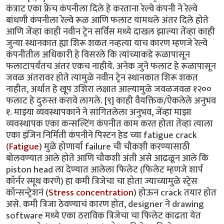
कंत्राट एका फ्रेंच कंपनीला दिले हे करताना रेल्वे कंपनी ने रेल्वे
बांधणी कंपनीला रेल्वे रूळ आणि फलाट यामधले अंतर दिले होते
आणि जेंव्हा काही नवीन ट्रेन सर्विस मध्ये दाखल झाल्या तेंव्हा काही
जुन्या स्थानकात ह्या शिरू शकत नव्हत्या याच कारण म्हणजे रेल्वे
कंपनीतील अधिकारी हे विसरले कि त्यांच्याकडे रूळापासून
फलाटापर्यंतच अंतर एकच नाहीये. अनेक जुने फलाट हे रूळापासून
जवळ अंतरावर होते त्यामुळे नवीन ट्रेन स्थानकात शिरू शकत
नाहीत, अर्थात हे खूप उशिरा लक्षात आल्यामुळे जवळजवळ १२००
फलाट हे दुरुस्त करावे लागले. [९] काही वैयक्तिक/ऐकलेले अनुभव
१. माझ्या व्यवस्थापकाने ने सांगितलेला अनुभव, जेंव्हा माझा
व्यवस्थापक एका कन्सल्टिंग कंपनीत काम करत होता तेंव्हा त्याला
एका इंजिन निर्मिती कंपनीने पिस्टन हेड च्या fatigue crack
(
Fatigue
) मुळे होणार्या failure ची चौकशी करण्यासाठी
बोलवण्यात आले होते आणि चौकशी अंती असे आढळून आले कि
piston head ला देण्यात आलेला फिलेट (फिलेट म्हणजे शार्प
कॉर्नर स्मूथ करणे) हा कमी त्रिजेचा चा होता ज्याच्यामुळे स्ट्रेस
कॉन्सन्ट्रेशनं (
Stress concentration
) होऊन crack तयार होत
असे. कमी त्रिजा ठेवण्याचं कारण होत, designer ने drawing
software मध्ये एका ठराविक त्रिजेचा चा फिलेट काढता येत