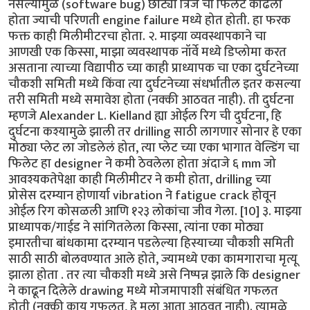
नसल्यामुळे (software bug) छोट्या त्रिजे चा फिलेट काढला
होता ज्याची परिणती engine failure मध्ये होत होती. हा फरक
फक्त काही मिलीमीटरचा होता. २. माझ्या व्यवस्थापकाने चा
आणखी एक किस्सा, माझा व्यवस्थापक नॉर्वे मध्ये डिप्लोमा करत
असताना त्याच्या विद्यापीठ च्या काही प्राध्यापक चा एका दुर्घटनेच्या
चौकशी समिती मध्ये किंवा त्या दुर्घटनेच्या संधर्भातील इतर कसल्या
तरी समिती मध्ये समावेश होता (नक्की आठवत नाही). ती दुर्घटना
म्हणजे Alexander L. Kielland ह्या ओईल रिग ची दुर्घटना, हि
दुर्घटना कश्यामुळे झाली तर drilling साठी लागणार सोनार हे एका
मोठ्या प्लेट ला जोडलेलं होत, त्या प्लेट च्या एका भागात वेल्डिंग चा
फिलेट हा designer ने कमी ठेवलेला होता अंदाजे ६ mm जो
आवश्यकतेपेक्षा काही मिलीमीटर ने कमी होता, drilling च्या
प्रोसेस दरम्यान होणार्या vibration ने fatigue crack होवून
ओईल रिग कोसळली आणि १२३ लोकांचा जीव गेला. [10] ३. माझ्या
प्राध्यापक/गाईड ने सांगितलेला किस्सा, त्यांना एका मोठ्या
इमारतीचा बांधकामा दरम्यान पडलेल्या हिस्याच्या चौकशी समिती
साठी साठी बोलवण्यात आले होते, ज्यामध्ये एका कामगाराचा मृत्यू
झाला होता . तर त्या चौकशी मध्ये असे निष्पन्न झाले कि designer
ने काढून दिलेले drawing मध्ये मोजमापाशी संबंधित गफलत
होती (नक्की काय गफलत, हे मला आता आठवत नाही). त्यामुळे