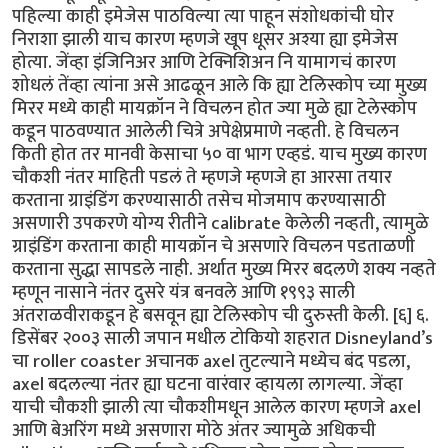
पहिल्या काही इमेजेस पाठविल्या त्या पाहून संशोधकांची घोर
निराशा झाली याच कारण म्हणजे खूप धूसर अश्या ह्या इमेजेस
होत्या. जेंव्हा इंजिनिअर आणि टेक्निशिअन नि यामागचं कारण
शोधलं तेंव्हा त्यांना असे आढळून आले कि ह्या टेलिस्कोप च्या मुख्य
मिरर मध्ये काही मायक्रॉन ने विचलन होत ज्या मुळे ह्या टेलेस्कोप
कडून पाठवण्यात आलेली चित्रे अपेक्षेप्रमाणे नव्हती. हे विचलन
किती होत तर मानवी केसाचा ५० वा भाग एव्हडं. याच मुख्य कारण
चौकशी नंतर माहिती पडलं ते म्हणजे म्हणजे हा आरसा तयार
करताना ग्राइंडिंग करण्यासाठी तसेच मोजमाप करण्यासाठी
असणारी उपकरणे योग्य रीतीने calibrate केलेली नव्हती, त्यामुळे
ग्राइंडिंग करताना काही मायक्रॉन चे असणारे विचलन पडताळणी
करताना सुद्धा सापडले नाही. अर्थात मुख्य मिरर बदलणे शक्य नव्हते
म्हणून नासाने नंतर दुसरे यंत्र बनवले आणि १९९३ साली
अंतराळवीराकडून हे बसवून ह्या टेलिस्कोप ची दुरुस्ती केली. [६] ६.
डिसेंबर २००३ साली जपान मधील टोकियो शहरात Disneyland’s
चा roller coaster अचानक axel तुटल्याने मध्येच बंद पडला,
axel बदलल्या नंतर ह्या घटना वारंवार व्हायला लागल्या. जेंव्हा
याची चौकशी झाली त्या चौकशीमधून आलेल कारण म्हणजे axel
आणि बेअरिंग मध्ये असणारा मोठे अंतर ज्यामुळे अधिकची