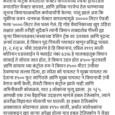
करताना मेट्रिक रूपांतरित फॅक्टर वापरायच्या ऐवजी इंपिरिअल
रूपांतरित फॅक्टर वापरलं, आणि अधिक गरजेचं तेल भरण्याच्या
सूचना विमानतळवरील कर्मचार्यांनी केल्या. परंतु झालं असं कि
चुकीचा वजन -घनफळ फॅक्टर वापरल्यामुळे २०००० लिटर ऐवजी
फक्त ५००० लिटर तेल भरलं गेलं. हि गोष्ट वैमानिकाच्या खूप उशिरा
लक्षात आली तरीही सुदैवाने त्यांनी विमान ताबडतोब गीम्ली ह्या
जुन्या विमानतळवर/सध्याच्या रेसिंग ट्रॅक वर उतरवल आणि पुढचा
अनर्थ टाळला. हे विमान पुढं गिमली ग्लायडर म्हणून प्रसिद्ध पावलं.
[१, २, १२] ४. चौथे उदाहरण हे हि विमानाचं, एप्रिल १९९९ साली
कोरियन एअरलाईन चे फ्लाईट नंबर 6316 हे मालवाहतूक विमान
शांघाई ते सोएल जात होत, ते विमान उडत होत ४५०० फुटवरती
आणि शांघाय च्या कंट्रोल रुम ने विमान १५०० मीटर उंचीवर
ठेवण्याचा सल्ला दिला, हा संदेश को पायलट ने मुख्य पायलट ला
देताना १५०० फूट सांगितले आणि मुख्य पायलट ने विमानाची उंची
वेगात कमी केली, शेवटी विमान कंट्रोल झाले नाही आणि
जमिनीवरती कोसळलं, यात ३ लोकांचा मृत्यू झाला . [१. ५] ५.
आणखी एक उच्च वैज्ञानिक उदाहरण म्हणजे हबल टेलेस्कोप, ज्याने
अंतरीक्ष विज्ञानात मोलाची भर घातली. हा हबल टेलिस्कोप
अवकाशात सोडण्यात आला १९९० साली, अर्थात संशोधकांना
याच्याकडून खूप साऱ्या अपेक्षा होत्या मात्र हबल टेलिस्कोप ने जेंव्हा