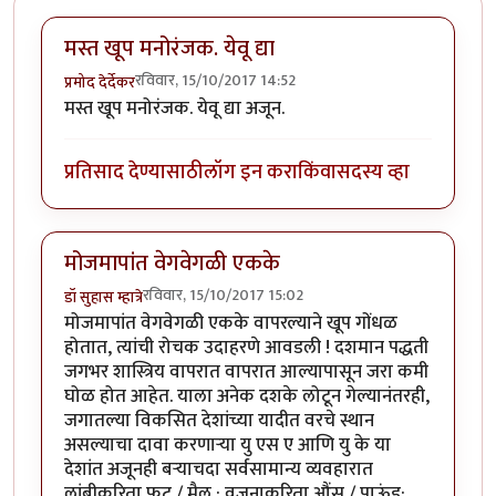
मस्त खूप मनोरंजक. येवू द्या
रविवार, 15/10/2017 14:52
प्रमोद देर्देकर
मस्त खूप मनोरंजक. येवू द्या अजून.
प्रतिसाद देण्यासाठी
लॉग इन करा
किंवा
सदस्य व्हा
मोजमापांत वेगवेगळी एकके
रविवार, 15/10/2017 15:02
डॉ सुहास म्हात्रे
मोजमापांत वेगवेगळी एकके वापरल्याने खूप गोंधळ
होतात, त्यांची रोचक उदाहरणे आवडली ! दशमान पद्धती
जगभर शास्त्रिय वापरात वापरात आल्यापासून जरा कमी
घोळ होत आहेत. याला अनेक दशके लोटून गेल्यानंतरही,
जगातल्या विकसित देशांच्या यादीत वरचे स्थान
असल्याचा दावा करणार्‍या यु एस ए आणि यु के या
देशांत अजूनही बर्‍याचदा सर्वसामान्य व्यवहारात
लांबीकरिता फूट / मैल ; वजनाकरिता औंस / पाऊंड;