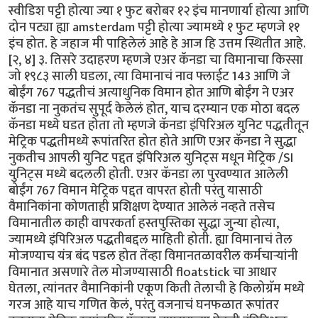
स्वीडिश पट्टी होत्या ज्या १ फुट बरोबर १२ इंच मानणार्या होत्या आणि
दोन पट्या ह्या amsterdam पट्टी होत्या ज्यामध्ये १ फुट म्हणजे ११
इंच होत. हे जहाज मी पाहिलेलं आहे हे आज हि उत्तम स्थितीत आहे.
[२, ४] ३. तिसरे उदाहरण म्हणजे एअर कॅनडा चा विमानाचा किस्सा
जो १९८३ साली घडला, त्या विमानाचं नाव फ्लाईट 143 आणि जे
बोईंग 767 पद्धतीचं अत्याधुनिक विमान होत आणि बोईंग ने एअर
कॅनडा ना नुकतंच सुपूर्द केलेलं होत, याच दरम्यान एक मोठा बदल
कॅनडा मध्ये घडत होता तो म्हणजे कॅनडा इंपिरिअल युनिट पद्धतीतून
मेट्रिक पद्धतीमध्ये रूपांतरित होत होते आणि एअर कॅनडा ने सुद्धा
नुकतीच आपली युनिट पद्दत इंपिरिअल युनिट्स मधून मेट्रिक /SI
युनिट्स मध्ये बदलली होती. एअर कॅनडा ला पुरवण्यात आलेली
बोईंग 767 विमान मेट्रिक पद्दत वापरत होती परंतु यासाठी
वैमानिकांना कोणताही प्रशिक्षण देण्यात आलेलं नव्हते तसेच
विमानातील काही वापरकर्ता हस्तपुस्तिका सुद्धा जुन्या होत्या,
ज्यामध्ये इंपिरिअल पद्धतीबद्दल माहिती होती. ह्या विमानाचं तेल
मोजण्याच यंत्र बंद पडल होत तेंव्हा विमानतळावरील कर्मचाऱ्यांनी
विमानात असणारे तेल मोजण्यासाठी floatstick चा आधार
घेतला, त्यांनतर वैमानिकांनी एकूण किती तेलाची हे किलोग्रॅम मध्ये
गरज आहे याच गणित केलं, परंतु वजनाचं घनफळात रूपांतर