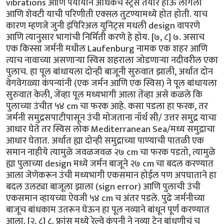
vibrations आणि पर्यायाने अधिकच स्ट्रेस तयार होऊ लागला
आणि शेवटी याची परिणीती एक्सल तुटण्यामध्ये होत होती. याच
कारण म्हणजे जुनी इंपिरिअल युनिट्स मधली design वापरणे
आणि त्यानुसार भागांची निर्मिती करणे हे होय. [७, ८] ७. असाच
एक किस्सा जर्मनी मधील Laufenburg नामक एक शहर आणि
त्याच नावाच्या असणाऱ्या स्विस शहराला जोडणाऱ्या नदीवरील एका
पुलाच. हा पूल बांधायला दोन्ही बाजूनी सुरुवात झाली, अर्थात दोन
वेगवेगळ्या कंपन्यांनी (एक जर्मन आणि एक स्विस) ने पूल बांधायला
सुरुवात केली, जेंव्हा पूल मध्यभागी आला तेंव्हा असे कळले कि
पुलाच्या उंचीत ५४ cm चा फरक आहे. कसा पडला हा फरक, तर
जर्मनी समुद्रसपाटीपासून उंची मोजताना नॉर्थ सी/ उत्तर समुद्र याचा
आधार घेते तर स्विस लोक Mediterranean Sea/मध्य समुद्राचा
आधार घेतात. अर्थात ह्या दोन्ही समुद्राच्या पाण्याची पातळी एक
समान नाहीये त्यामुळे जवळजवळ २७ cm चा फरक पडतो, त्यामुळे
ह्या पुलाच्या design मध्ये जर्मन बाजूने २७ cm चा बदल करण्यात
आला जेणेकरून उंची मध्यभागी एकसमान होईल पण अपघाताने हा
बदल उलट्या बाजूला झाला (sign error) आणि पुलाची उंची
एकसमान व्हायच्या ऐवजी ५४ cm च अंतर पडले. पुढे जर्मनीच्या
बाजूच बांधकाम उतरून घेऊन हा पूल नव्याने बांधून पूर्ण करण्यात
आला. [२, ८] ८. फ्रांस मध्ये रेल्वे कंपनी ने नव्या ट्रेन बांधणीचं च