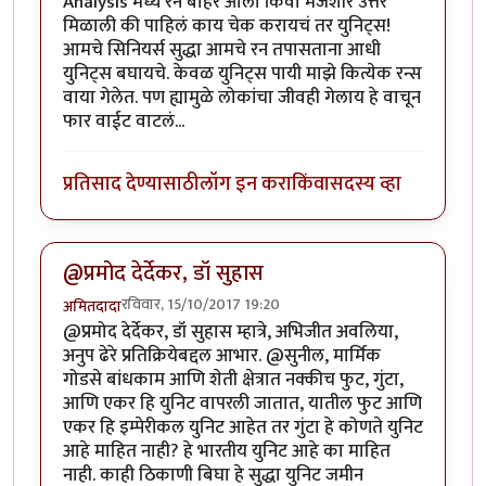
Analysis मध्ये रन बाहेर आला किंवा मजेशीर उत्तरं
मिळाली की पाहिलं काय चेक करायचं तर युनिट्स!
आमचे सिनियर्स सुद्धा आमचे रन तपासताना आधी
युनिट्स बघायचे. केवळ युनिट्स पायी माझे कित्येक रन्स
वाया गेलेत. पण ह्यामुळे लोकांचा जीवही गेलाय हे वाचून
फार वाईट वाटलं...
प्रतिसाद देण्यासाठी
लॉग इन करा
किंवा
सदस्य व्हा
@प्रमोद देर्देकर, डॉ सुहास
रविवार, 15/10/2017 19:20
अमितदादा
@प्रमोद देर्देकर, डॉ सुहास म्हात्रे, अभिजीत अवलिया,
अनुप ढेरे प्रतिक्रियेबद्दल आभार. @सुनील, मार्मिक
गोडसे बांधकाम आणि शेती क्षेत्रात नक्कीच फुट, गुंटा,
आणि एकर हि युनिट वापरली जातात, यातील फुट आणि
एकर हि इम्पेरीकल युनिट आहेत तर गुंटा हे कोणते युनिट
आहे माहित नाही? हे भारतीय युनिट आहे का माहित
नाही. काही ठिकाणी बिघा हे सुद्धा युनिट जमीन