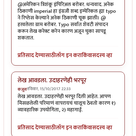
@अमेरिकन त्रिशंकू इंपिरिअल बरोबर. धन्यवाद. अनेक
ठिकाणी imperial हा इंग्रजी शब्द इम्पेरिकल ह्या typo
ने रिप्लेस केल्याने अनेक ठिकाणी चूक झाली। @
हरवलेला ग्राम बरोबर. Typo सर्वात शेवटी संपादन
करून लेख करेक्ट करेन कारण अजून चुका सापडू
शकतात.
प्रतिसाद देण्यासाठी
लॉग इन करा
किंवा
सदस्य व्हा
लेख आवडला. उदाहरणेही भरपूर
रविवार, 15/10/2017 22:33
कंजूस
लेख आवडला. उदाहरणेही भरपूर दिली आहेत. आपण
मिसळलेली परिमाणं वापरायचं चालूच ठेवतो कारण १)
व्यावहारिक उपयोगिता, २) महागाई.
प्रतिसाद देण्यासाठी
लॉग इन करा
किंवा
सदस्य व्हा