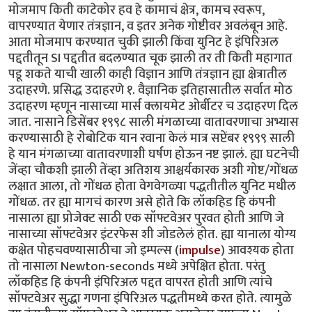
मोजमाप किती काटेकोर हव हे कामाचं क्षेत्र, कामच स्वरूप,
वापरण्यात येणार तंत्रज्ञान, व इतर अनेक गोष्टीवर अवलंबून आहे.
आता मोजमाप करण्यात चुकी झाली किंवा युनिट हे इंपिरिअल
पद्दतीतून SI पद्दतीत बदलण्यात चूक झाली तर ती किती महागात
पडू शकते याची खाली काही विज्ञान आणि तंत्रज्ञान ह्या क्षेत्रातील
उदाहरणे. प्रसिद्ध उदाहरणे १. वैज्ञानिक इतिहासातील सर्वात मोठ
उदाहरण म्हणून नासाच्या मार्स क्लायमेट ओर्बीटर च उदाहरण दिल
जात. नासाने डिसेंबर १९९८ साली मंगळाच्या वातावरणाचा अभ्यास
करण्यासाठी हे रोबोटिक यान रवाना केलं मात्र सप्टेंबर १९९९ साली
हे यान मंगळाच्या वातावरणाशी घर्षण होऊन नष्ट झालं. ह्या घटनेची
जेंव्हा चौकशी झाली तेंव्हा अतिशय आश्चर्यकारक अशी गोष्ट/गोंधळ
लक्षात आला, तो गोंधळ होता वेगवेगळ्या पद्धतीतील युनिट मधील
गोंधळ. तर ह्या मागचं कारण असे होते कि लॉकहिड हि कंपनी
नासाला ह्या प्रोजेक्ट साठी एक सॉफ्टवेअर पुरवत होती आणि जे
नासाच्या सॉफ्टवेअर इंटरफेस शी जोडलेलं होत. ह्या यानाला योग्य
कक्षेत पोहचवण्यासाठीचा जो इम्पल्स (
impulse
) आवश्यक होता
तो नासाला Newton-seconds मध्ये अपेक्षित होता. परंतु
लॉकहिड हि कंपनी इंपिरिअल पद्दत वापरत होती आणि त्यांचे
सॉफ्टवेअर सुद्धा गणना इंपिरिअल पद्धतीमध्ये करत होते. त्यामुळे