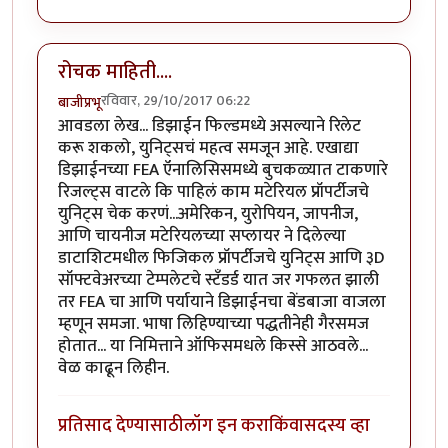
रोचक माहिती....
रविवार, 29/10/2017 06:22
बाजीप्रभू
आवडला लेख... डिझाईन फिल्डमध्ये असल्याने रिलेट
करू शकलो, युनिट्सचं महत्व समजून आहे. एखाद्या
डिझाईनच्या FEA ऍनालिसिसमध्ये बुचकळ्यात टाकणारे
रिजल्ट्स वाटले कि पाहिलं काम मटेरियल प्रॉपर्टीजचे
युनिट्स चेक करणं...अमेरिकन, युरोपियन, जापनीज,
आणि चायनीज मटेरियलच्या सप्लायर ने दिलेल्या
डाटाशिटमधील फिजिकल प्रॉपर्टीजचे युनिट्स आणि ३D
सॉफ्टवेअरच्या टेम्पलेटचे स्टॅंडर्ड यात जर गफलत झाली
तर FEA चा आणि पर्यायाने डिझाईनचा बेंडबाजा वाजला
म्हणून समजा. भाषा लिहिण्याच्या पद्धतीनेही गैरसमज
होतात... या निमित्ताने ऑफिसमधले किस्से आठवले...
वेळ काढून लिहीन.
प्रतिसाद देण्यासाठी
लॉग इन करा
किंवा
सदस्य व्हा