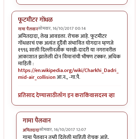
फूटमीटर गोंधळ
सोमवार, 16/10/2017 00:14
गामा पैलवान
अमितदादा, लेख आवडला. रोचक आहे. फूटमीटर
गोंधळाचं एक अत्यंत दुर्दैवी संभावित योगदान म्हणजे
१९९६ साली दिल्लीनजीक चरखी-दादरी या नगरावरील
आकाशात झालेली दोन विमानांची भीषण टक्कर. अधिक
माहिती :
https://en.wikipedia.org/wiki/Charkhi_Dadri_
mid-air_collision
आ.न., -गा.पै.
प्रतिसाद देण्यासाठी
लॉग इन करा
किंवा
सदस्य व्हा
गामा पैलवान
सोमवार, 16/10/2017 12:07
अमितदादा
In reply to
फूटमीटर गोंधळ
by
गामा पैलवान
गामा पैलवान तुम्ही दिलेली माहिती रोचक आहे,