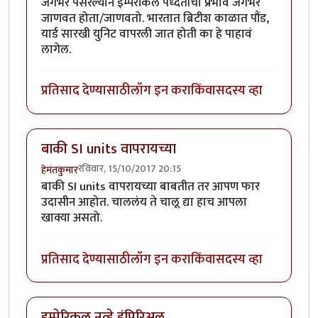
जगभर पसरल्याने इम्पेरीकल पध्दतीचा प्रभाव जगभर
जाणवत होता/जाणवतो. भारतात ब्रिटीश काळात पौंड,
यार्ड सारखी युनिट वापरली जात होती का हे पाहावं
लागेल.
प्रतिसाद देण्यासाठी
लॉग इन करा
किंवा
सदस्य व्हा
बाकी SI units वापरायच्या
रविवार, 15/10/2017 20:15
हेमंतकुमार
बाकी SI units वापरायच्या बाबतीत तर आपण फार
उदासीन आहोत. चाललंय ते चालू द्या हाच आपला
खाक्या असतो.
प्रतिसाद देण्यासाठी
लॉग इन करा
किंवा
सदस्य व्हा
इम्पेरिकल नव्हे इंपिरिअल