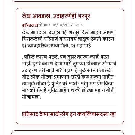
लेख आवडला. उदाहरणेही भरपूर
सोमवार, 16/10/2017 12:13
अमितदादा
In reply to
लेख आवडला. उदाहरणेही भरपूर
by
कंजूस
लेख आवडला. उदाहरणेही भरपूर दिली आहेत. आपण
मिसळलेली परिमाणं वापरायचं चालूच ठेवतो कारण
१) व्यावहारिक उपयोगिता, २) महागाई
. पहिलं कारण पटलं, पण दुसरं कारण काही पटत
नाही. दुसरं कारण देण्यामागे तुमच्या डोक्यात सोन्याचं
उदाहरणं तरी नाही ना? महागाई मुळे सोन्या सारखी
गोष्ट लोक मोठ्या प्रमाणात खरेदी करू शकत नाहीत
त्यामुळं तोळा हे युनिट बरं पडतं? परंतु मग ग्रॅम किंवा
मायक्रो ग्रॅम हे युनिट आहेत च की छोट्या महाग गोष्टी
मोजायला.
प्रतिसाद देण्यासाठी
लॉग इन करा
किंवा
सदस्य व्हा