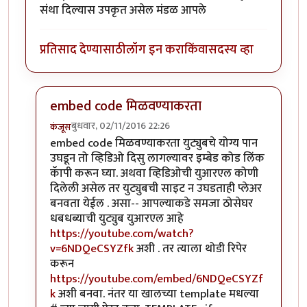
संथा दिल्यास उपकृत असेल मंडळ आपले
प्रतिसाद देण्यासाठी
लॉग इन करा
किंवा
सदस्य व्हा
embed code मिळवण्याकरता
बुधवार, 02/11/2016 22:26
कंजूस
In reply to
रच्याकने, कोणी मोबाईल वर
by
कैलासवासी सोन्
embed code मिळवण्याकरता युट्युबचे योग्य पान
उघडून तो व्हिडिओ दिसु लागल्यावर इम्बेड कोड लिंक
कॅापी करून घ्या. अथवा व्हिडिओची युआरएल कोणी
दिलेली असेल तर युट्युबची साइट न उघडताही प्लेअर
बनवता येईल . असा-- आपल्याकडे समजा ठोसेघर
धबधब्याची युट्युब युआरएल आहे
https://youtube.com/watch?
v=6NDQeCSYZfk
अशी . तर त्याला थोडी रिपेर
करून
https://youtube.com/embed/6NDQeCSYZf
k
अशी बनवा. नंतर या खालच्या template मधल्या