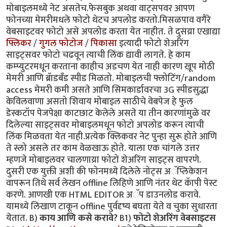
मोबाइलमध्ये नेट असतेच.फेसबुक अथवा वाट्सपवर आपण
फोनच्या मेमरीमधले फोटो थेटच अपलोड करतो.मिसळपाव वगैरे
वेबसाइटवर फोटो असे अपलोड करता येत नाहीत. ते दुसय्रा एखाद्या
फ्लिकर
/
गुगल फोटोज
/
पिकासा
इत्यादी फोटो शेअरिंग
साइट्सवर फोटो चढवून त्याची लिंक द्यावी लागते. हे काम
कम्प्युटरमधून करताना काहीच अडचण येत नाही कारण खूप मोठी
मेमरी आणि ब्रॅाडबँड स्पीड मिळतो. मोबाइलची फ्लोटिंग/random
access मेमरी कमी असते आणि सिमकार्डावरचा 3G स्पीडसुद्धा
केविलवाणा असतो शिवाय मोबाइल साठीचे वेबपेज हे फुल
डेस्कटॉप पेजपेक्षा काटछाट केलेले असते या तीन कारणांमुळे वर
दिलेल्या साइट्सवर मोबाइलमधून फोटो अपलोड करून त्याची
लिंक मिळवता येत नाही.प्रत्येक क्लिकवर नेट पुन्हा सुरू होते आणि
ते स्लो असले तर काम वेळखाऊ होते. याला एक चांगले उत्तर
म्हणजे मोबाइलवर चालणाय्रा फोटो शेअरिंग साइट्स वापरणे.
दुसरी एक युक्ती अशी की फोनमध्ये दिलेले नोट्स अॅप्लिकेशन
वापरून तिथे सर्व लेखन offline लिहिणे आणि नंतर थेट कॅापी पेस्ट
करणे. आणखी एक HTML EDITOR अॅप डाउनलोड करावे.
यामध्ये लिखाण टाकून offline पुर्वदृष्य बघता येते व चुका सुधारता
येतात. B)
काय आणि कसे करावे?
B1)
फोटो शेअरिंग वेबसाइटस