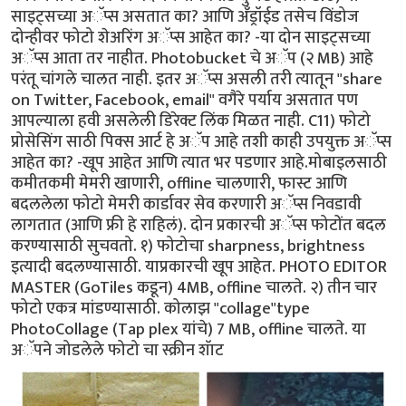
साइट्सच्या अॅप्स असतात का? आणि अँड्रॉईड तसेच विंडोज
दोन्हीवर फोटो शेअरिंग अॅप्स आहेत का? -या दोन साइट्सच्या
अॅप्स आता तर नाहीत. Photobucket चे अॅप (२ MB) आहे
परंतू चांगले चालत नाही. इतर अॅप्स असली तरी त्यातून "share
on Twitter, Facebook, email" वगैरे पर्याय असतात पण
आपल्याला हवी असलेली डिरेक्ट लिंक मिळत नाही. C11) फोटो
प्रोसेसिंग साठी पिक्स आर्ट हे अॅप आहे तशी काही उपयुक्त अॅप्स
आहेत का? -खूप आहेत आणि त्यात भर पडणार आहे.मोबाइलसाठी
कमीतकमी मेमरी खाणारी, offline चालणारी, फास्ट आणि
बदललेला फोटो मेमरी कार्डावर सेव करणारी अॅप्स निवडावी
लागतात (आणि फ्री हे राहिलं). दोन प्रकारची अॅप्स फोटोंत बदल
करण्यासाठी सुचवतो. १) फोटोचा sharpness, brightness
इत्यादी बदलण्यासाठी. याप्रकारची खूप आहेत. PHOTO EDITOR
MASTER (GoTiles कडून) 4MB, offline चालते. २) तीन चार
फोटो एकत्र मांडण्यासाठी. कोलाझ "collage"type
PhotoCollage (Tap plex यांचे) 7 MB, offline चालते. या
अॅपने जोडलेले फोटो चा स्क्रीन शॅाट