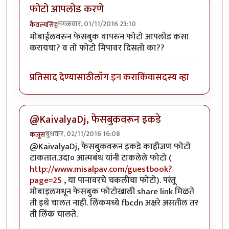
फोटो आपलोड करणे
मंगळवार, 01/11/2016 23:10
कैवल्यसिंह
मोबाईलवरुन फेसबुक वापरुन फोटो आपलोड कसा
करायचा? व तो फोटो मिपावर दिसतो का??
प्रतिसाद देण्यासाठी
लॉग इन करा
किंवा
सदस्य व्हा
@KaivalyaDj, फेसबुकवरून इकडे
बुधवार, 02/11/2016 16:08
कंजूस
@KaivalyaDj, फेसबुकवरून इकडे काहीजण फोटो
टाकतात.उदा० आत्मबंध यांनी टाकलेले फोटो (
http://www.misalpav.com/guestbook?
page=25
, या पानावरचे चकलीचा फोटो). परंतू
मोबाइलमधून फेसबुक फोटोखाली share link मिळते
ती इथे चालत नाही. लिंकमध्ये fbcdn अक्षरे असतील तर
ती लिंक चालते.