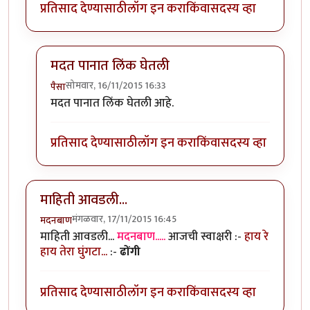
प्रतिसाद देण्यासाठी
लॉग इन करा
किंवा
सदस्य व्हा
मदत पानात लिंक घेतली
सोमवार, 16/11/2015 16:33
पैसा
In reply to
कंजूसकाका, लेख अप्रतिम.
by
संदीप डांगे
मदत पानात लिंक घेतली आहे.
प्रतिसाद देण्यासाठी
लॉग इन करा
किंवा
सदस्य व्हा
माहिती आवडली...
मंगळवार, 17/11/2015 16:45
मदनबाण
माहिती आवडली...
मदनबाण.....
आजची स्वाक्षरी :-
हाय रे
हाय तेरा घुंगटा...
:-
ढोंगी
प्रतिसाद देण्यासाठी
लॉग इन करा
किंवा
सदस्य व्हा