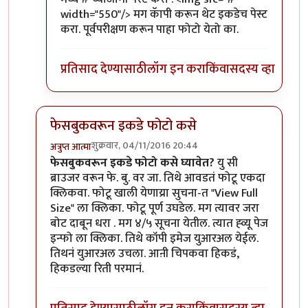
width="550"/> मग कॅापी करून थेट इकडेच पेस्ट
करा. पूर्वपरीक्षण करून पाहा फोटो येतो का.
प्रतिसाद देण्यासाठी
लॉग इन करा
किंवा
सदस्य व्हा
फेसबुकवरून इकडे फोटो कसे
शुक्रवार, 04/11/2016 20:44
अत्रुप्त आत्मा
In reply to
@KaivalyaDj, फेसबुकवरून इकडे
by
कंजूस
फेसबुकवरून इकडे फोटो कसे घ्यावेत?
यु सी
ब्राउजर वरून फे. बु. वर जा. तिथे आवडतं फोटू एकदा
क्लिकवा. फोटू खाली येणाय्रा सुचना-त "View Full
Size" ला क्लिका. फोटू पूर्ण उघडेल. मग त्यावर जरा
बोट दाबून धरा . मग ४/५ सूचना येतील. त्यात ह्व्यू पेज
इन्फो ला क्लिका. तिथे कॉपी इमेज युआरअल येईल.
तिथनं युआरअल उचला. आऩी चिपकवा हिकडं,
हिकडल्या रिती परमानं.