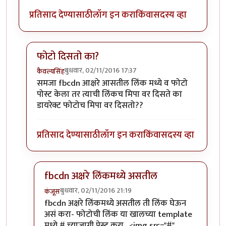
प्रतिसाद देण्यासाठी
लॉग इन करा
किंवा
सदस्य व्हा
फोटो दिसतो का?
बुधवार, 02/11/2016 17:37
कैवल्यसिंह
In reply to
@KaivalyaDj, फेसबुकवरून इकडे
by
कंजूस
समजा fbcdn आक्षरे आसतील लिंक मध्ये व फोटो
पोस्ट केला तर त्याची लिंकच मिपा वर दिसते का
डायरेक्ट फोटोच मिपा वर दिसतो??
प्रतिसाद देण्यासाठी
लॉग इन करा
किंवा
सदस्य व्हा
fbcdn अक्षरे लिंकमध्ये असतील
बुधवार, 02/11/2016 21:19
कंजूस
In reply to
फोटो दिसतो का?
by
कैवल्यसिंह
fbcdn अक्षरे लिंकमध्ये असतील ती लिंक घेऊन
असं करा- फोटोची लिंक या खालच्या template
मध्ये # च्याजागी पेस्ट करा . <img src="#"