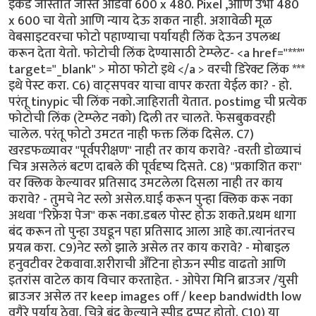
इकडे जास्तीत जास्त आडवा 600 x 480. Pixel ,आणि उभा 480
x 600 चा येतो आणि न्याय देऊ शकत नाही. अशावेळी मूळ
वेबसाइटवरचा फोटो पहाण्याचा पर्यायही लिंक देऊन उपलब्ध
करून देता येतो. फोटोची लिंक देण्यासाठी टेम्प्लेट- <a href="***"
target="_blank" > मोठा फोटो इथे </a > वरची डिरेक्ट लिंक ***
इथे पेस्ट करा. C6) वाट्सपवर याचा वापर करता येईल का? - हो.
परंतू tinypic ची लिंक नको.जाहिराती येतात. postimg ची प्रत्येक
फोटोची लिंक (टेम्प्लेट नको) दिली तर चालते. फेसबुकवरही
चालेल. परंतू फोटो उमटत नाही फक्त लिंक दिसेल. C7)
खरडफळ्यावर "पूर्वपरीक्षण" नाही तर काय करावे? -वरती डोळ्याचं
चित्र असलेलं बटण दाबले की पूर्वदृष्य दिसते. C8) "प्रकाशित करा"
वर क्लिक केल्यावर प्रतिसाद उमटलेला दिसला नाही तर काय
करावे? - तुमचे नेट स्लो असेल.घाई करून पुन्हा क्लिक करू नका
अथवा "रिफ्रेश पेज" करू नका.डबल पोस्ट होऊ शकते.प्रथम धागा
बंद करून तो पुन्हा उघडून पहा प्रतिसाद आला आहे का.त्यानंतरच
प्रयत्न करा. C9)नेट स्लो झाले असेल तर काय करावे? - मोबाइल
हनुवटीवर टेकवावा.शरीराची अँटिना होऊन स्पीड वाढतो आणि
इतरांस वाटेल काय विचार करताहेत. - ओपेरा मिनि ब्राउजर /युसी
ब्राउजर असेल तर keep images off / keep bandwidth low
वगैरे पर्याय ठेवा. चित्रे बंद केल्याने स्पीड दुप्पट होतो. C10) या