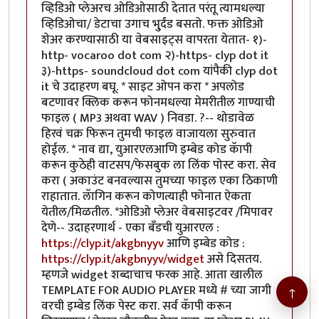
व्हिडिओ प्लेअरच ओडिओसाठी देतात परंतू त्यामधल्या
व्हिडिओचा/ डेटाचा उगाच भु्र्दंड बसतो. फक्त ओडिओ
शेअर करण्यासाठी या वेबसाइट्स वापरता येतात- १)-
http- vocaroo dot com २)-https- clyp dot it
३)-https- soundcloud dot com यांपैकी clyp dot
it चे उदाहरण बघू. * साइट ओपन करा * अपलोड
बटणावर क्लिक करून फोनमधल्या मेमरीतील गाण्याची
फाइल ( MP3 अथवा WAV ) निवडा. ?-- थोडावेळ
हिरवं चक्र फिरून तुमची फाइल वाजायला सुरुवात
होईल. * नाव द्या, युआरएलआणि इम्बेड कोड कॅापी
करून कुठेही वाटसप/फेसबुक ला लिंक पोस्ट करा. सेव
करा ( अकाउंट बनवल्यास तुमच्या फाइल एका ठिकाणी
राहातात. लॅागिन करून कोणत्याही फोनात ऐकता
येतील/मिळतील. *ओडिओ प्लेअर वेबसाइटवर /मिपावर
देणे-- उदाहरणार्थ - एका बँडची युआरएल :
https://clyp.it/akgbnyyv
आणि इम्बेड कोड :
https://clyp.it/akgbnyyv/widget
असे दिसतय.
म्हणजे widget शब्दाचाच फरक आहे. आता खालील
TEMPLATE FOR AUDIO PLAYER मध्ये # च्या जागी
↑
वरची इम्बेड लिंक पेस्ट करा. सर्व कॅापी करून