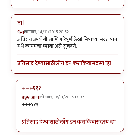
वा!
शनिवार, 14/11/2015 20:52
पैसा
अतिशय उपयोगी आणि परिपूर्ण लेख! मिपाच्या मदत पान
मधे कायमचा घ्यावा असे सुचवते.
प्रतिसाद देण्यासाठी
लॉग इन करा
किंवा
सदस्य व्हा
+++१११
सोमवार, 16/11/2015 17:02
अत्रुप्त आत्मा
In reply to
वा!
by
पैसा
+++१११
प्रतिसाद देण्यासाठी
लॉग इन करा
किंवा
सदस्य व्हा