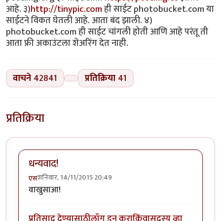
आहे. ३)
http://tinypic.com
ही साईट photobucket.com या
साईटने विकत घेतली आहे. आता बंद झाली. ४)
photobucket.com ही साईट चांगली होती आणि आहे परंतू ती
आता फ्री अकाउंटला शेअरिंग देत नाही.
वाचने
42841
प्रतिक्रिया
41
प्रतिक्रिया
धन्यवाद!
शनिवार, 14/11/2015 20:49
एस
वाखुसाआ!
प्रतिसाद देण्यासाठी
लॉग इन करा
किंवा
सदस्य व्हा