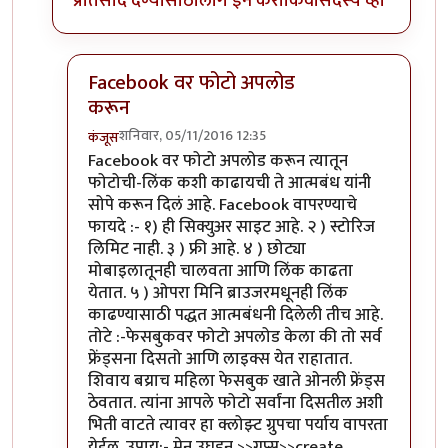
प्रतिसाद देण्यासाठी
लॉग इन करा
किंवा
सदस्य व्हा
Facebook वर फोटो अपलोड
करून
शनिवार, 05/11/2016 12:35
कंजूस
In reply to
फेसबुकवरून इकडे फोटो कसे
by
अत्रुप्त आत्मा
Facebook वर फोटो अपलोड करून त्यातून
फोटोची-लिंक कशी काढायची ते आत्मबंध यांनी
सोपे करून दिलं आहे. Facebook वापरण्याचे
फायदे :- १) ही सिक्युअर साइट आहे. २ ) स्टोरिज
लिमिट नाही. ३ ) फ्री आहे. ४ ) छोट्या
मोबाइलातूनही चालवता आणि लिंक काढता
येतात. ५ ) ओपरा मिनि ब्राउजरमधूनही लिंक
काढण्यासाठी पद्धत आत्मबंधनी दिलेली तीच आहे.
तोटे :-फेसबुकवर फोटो अपलोड केला की तो सर्व
फ्रेंड्सना दिसतो आणि लाइक्स येत राहातात.
शिवाय बय्राच महिला फेसबुक खाते ओनली फ्रेंड्स
ठेवतात. त्यांना आपले फोटो सर्वांना दिसतील अशी
भिती वाटते त्यावर हा क्लोझ्ट ग्रुपचा पर्याय वापरता
येईल. उपाय:- मेनू उघडून >>ग्रुप्स>>create