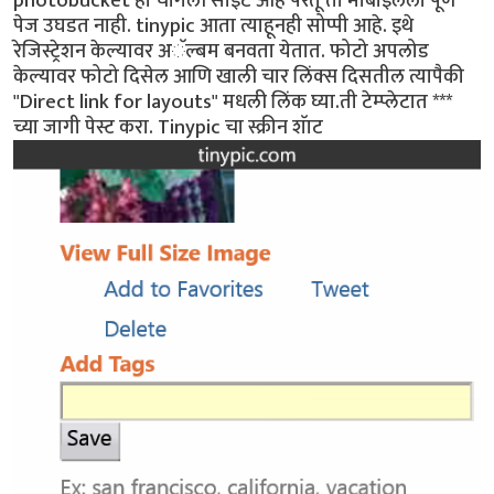
photobucket ही चांगली साइट आहे परंतू ती मोबाइलला पूर्ण
पेज उघडत नाही. tinypic आता त्याहूनही सोप्पी आहे. इथे
रेजिस्ट्रेशन केल्यावर अॅल्बम बनवता येतात. फोटो अपलोड
केल्यावर फोटो दिसेल आणि खाली चार लिंक्स दिसतील त्यापैकी
"Direct link for layouts" मधली लिंक घ्या.ती टेम्प्लेटात ***
च्या जागी पेस्ट करा. Tinypic चा स्क्रीन शॅाट