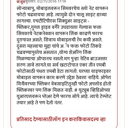
बुधवार, 02/11/2016 17:19
कंजूस
सोन्याबापु, मोबाइलवरून सिमवरचेच स्लो नेट वापरून
फोटो चढवायचा आहे. त्यामुळे दोन चालू साइट द्याव्या
लागल्या. एचटीटिपीएस सिक्युअर साइट्स -
फ्लिकर,गुगल ड्राइव वगैरे उघडायला गेल्यास फक्त
सिमवरचे नेटकनेक्शन वापरून लिंक काढणे फारच
दुरापास्त असते. शिवाय मोबाइलची रॅम कमी असते.
दुसरा महत्त्वाचा मुद्दा यांचे अॅप फक्त फोटो तिकडे
चढवण्यापुरतेच असतात ,योग्य शेअरिंग लिंक
मिळण्याचा ओप्शनच नसतो.मग पुन्हा नेटिव ब्राउजरला
शरण जावे लागते.या सर्व खटाटोपात एका तीन एमबी
फोटोसाठी पंधरा एमबी डेटा लागतो. घरच्या वाइफाइवर
मोबाइल वापरून काम करणे उद्देश ठेवला नाहिये. ओपेरा
मिनीवरच्या फ्लिकर वेबसाइटितूनही फोटो अपलोड होतो
फ्लिकरवर पण लिंक मिळत नाही. # युट्युब व्हिडिओच्या
युआरएलवरून प्लेअर देणे फारच सोपे आहे. त्याचे टेम्प्लेट
तयार आहे ते पण देतो नंतर.
प्रतिसाद देण्यासाठी
लॉग इन करा
किंवा
सदस्य व्हा