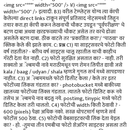
<img src="***" width="500" /> ४) <img src="***"
width="500" /> इत्यादी. B3) वरील टेम्प्लेट्स योग्य त्या कॅापी
केलेल्या direct links टाकून संपूर्ण प्रतिसाद नोट्समध्ये लिहून
तयार करा.हा कॅापी करून लेखनाची चौकट उघडून "पूर्वपरीक्षण" चे
बटण दाबा अथवा खरडफळ्याची चौकट असेल तर वरचे डोळा
असलेले बटण दाबा. ठीक वाटले तर "प्रकाशित करा"/ "पाठवा" वर
क्लिक केले की झाले काम. C:
प्रश्न
C1) या साइट्सवरचे फोटो किती
वर्षं राहतील? - बरीच वर्ष साइट्स चालू रहातील याची काहीच
गॅरंटी देता येत नाही. C2) फोटो सुरक्षित असतात का? - नाही. तरी
शक्यतो अॅल्बमची नावे मराठीमधून पण रोमन लिपीत द्यावी जसे
kala / baag / udyan / shala म्हणजे गुगल सर्च मध्ये सापडणार
नाहीत. C3) अॅल्बममधले फोटो डिलीट केला / केले तर इतर
फोटोंच्या लिंकस गंडतात का? - photobucket मध्ये बाकीच्या
खालच्या फोटोंच्या लिंक्स गंडतात. त्यातले फोटो डिलिट करू नये
तसेच अॅल्बमचे नाव बदलू नये. postimg, tinypic मध्ये फोटो
डिलिट केला तरी चालतो. C4) फोटोची width किती ठेवावी ? -
600 {pixels} पेक्षा अधिक नको. सरळ धोपटमार्ग म्हणजे सर्व
फोटोंस 500 ठेवा. C5) फोटोची वेबसाइटवरची लिंक देता येइल
का? - हो. -तुमचा तीन एमबीचा फोटो शेअरिंग साइटवर असला तरी