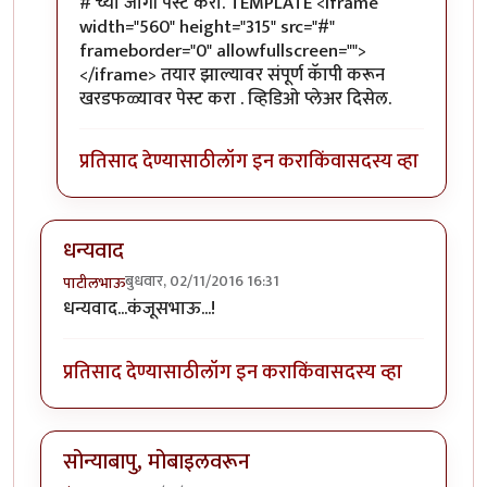
# च्या जागी पेस्ट करा. TEMPLATE <iframe
width="560" height="315" src="#"
frameborder="0" allowfullscreen="">
</iframe> तयार झाल्यावर संपूर्ण कॅापी करून
खरडफळ्यावर पेस्ट करा . व्हिडिओ प्लेअर दिसेल.
प्रतिसाद देण्यासाठी
लॉग इन करा
किंवा
सदस्य व्हा
धन्यवाद
बुधवार, 02/11/2016 16:31
पाटीलभाऊ
धन्यवाद...कंजूसभाऊ...!
प्रतिसाद देण्यासाठी
लॉग इन करा
किंवा
सदस्य व्हा
सोन्याबापु, मोबाइलवरून