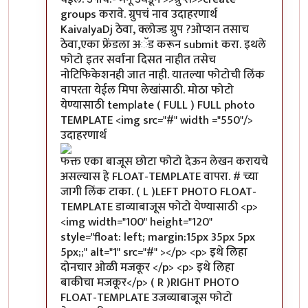
groups करावे. ग्रुपचं नाव उदाहरणार्थ
KaivalyaDj ठेवा, क्लोज्ड ग्रुप ?ओप्शन तसाच
ठेवा,एका फ्रेंडला अॅड करून submit करा. इथले
फोटो इतर सर्वांना दिसत नाहीत तसेच
नोटिफिकेशनही जात नाही. यातल्या फोटोची लिंक
वापरता येईल मिपा लेखांसाठी. मोठा फोटो
येण्यासाठी template ( FULL ) FULL photo
TEMPLATE <img src="#" width ="550"/>
उदाहरणार्थ
फक्त एका बाजूस छोटा फोटो देऊन लेखन करायचे
असल्यास हे FLOAT-TEMPLATE वापरा. # च्या
जागी लिंक टाका. ( L )LEFT PHOTO FLOAT-
TEMPLATE डाव्याबाजूस फोटो येण्यासाठी <p>
<img width="100" height="120"
style="float: left; margin:15px 35px 5px
5px;;" alt="1" src="#" ></p> <p> इथे लिहा
दोनचार ओळी मजकूर </p> <p> इथे लिहा
बाकीचा मजकूर</p> ( R )RIGHT PHOTO
FLOAT-TEMPLATE उजव्याबाजूस फोटो