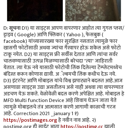
D:
सूचना
D1) या साइट्स आपण वापरणार आहोत त्या गुगल प्लस/
ड्राइव ( Google) आणि फ्लिकर ( Yahoo ), फेसबुक (
facebook) यांच्यासारख्या फार सुरक्षित नसतात त्यामुळे फार
खासगी फोटोंसाठी अथवा ज्यांचा गैरवापर होऊ शकेल असे फोटो
टाकू नयेत. D2) या साइट्स फ्री सर्वीस देतात आणि त्यांचा सर्वर
चालवण्यासाठी उत्पन्न मिळण्यासाठी बरेचदा "त्या" जाहिराती
येतात. त्या येऊ नये यासाठी फोटोची लिंक दिलेल्या टेंम्प्लेटमध्येच
बंदिस्त करून कोणास द्यावी. अॅल्बमची लिंक कधीच देऊ नये.
D3) इंटरनेट आणि मोबाइल यांचे विश्व झपाट्याने बदलत आहे.आज
असणाय्रा साइट्स उद्या असतीलच असे नाही अथवा त्या वापरण्यात
अडचण येऊ शकते. वेळोवेळी बदल करणे अपेक्षित आहे. मोबाइल हे
MFD Multi function Device आहे शिवाय घेऊन जाता येते
त्यामुळे मोबाइलचे तंत्र आत्मसात करणे आगामी काळाची गरज
आहे. Correction 2021 _january 1 १)
https://postimages.org
हे नवीन नाव आहे. २)
postimg.org ही साईट आता
https://postimg.cc
झाली