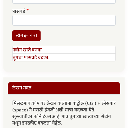
पासवर्ड
लॉग इन करा
नवीन खाते बनवा
तुमचा पासवर्ड बदला.
लेखन मदत
मिसळपाव.कॉम वर लेखन करताना कंट्रोल (Ctrl) + स्पेसबार
(space) ने मराठी इंग्रजी अशी भाषा बदलता येते.
सुरूवातीला फोनेटिक्स आहे. मात्र तुमच्या खात्याच्या सेटींग
मधून इनस्क्रीप्ट बदलता येईल.