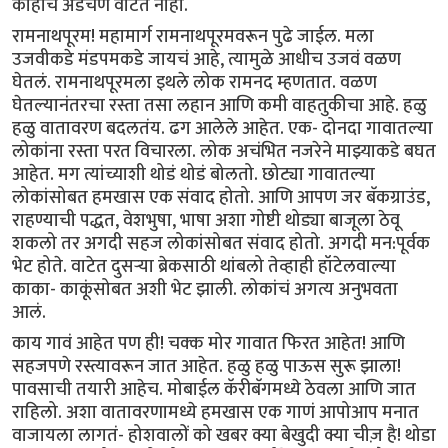
काहीच अडचण वाटत नाही.
रामनाथपूरम! महामार्ग रामनाथपूरमवरून पुढे जाईल. मला
उजवीकडे मंडपमकडे जायचं आहे, त्यामुळे आधीच उजवं वळण
घेतलं. रामनाथपूरमला इथले लोक रामनद म्हणतात. वळण
घेतल्यानंतरचा रस्ता तसा लहान आणि कमी वाहतुकीचा आहे. हळु
हळु वातावरण बदलतंय. ढग आलेले आहेत. एक- दोनदा गावातल्या
लोकांना रस्ता परत विचारला. लोक अचंभित नजरेने माझ्याकडे बघत
आहेत. मग त्यांच्याशी थोडं थोडं बोलतो. छोट्या गावातल्या
लोकांसोबत हमखास एक संवाद होतो. आणि आपण जर बॅकग्राउंड,
राहण्याची पद्धत, वेशभुषा, भाषा अशा गोष्टी थोड्या बाजूला ठेवू
शकलो तर अगदी सहज लोकांसोबत संवाद होतो. अगदी मन:पूर्वक
भेट होते. वाटेत दुसर्‍या ब्रेकसाठी थांबलो तेव्हाही हॉटेलवाल्या
काका- काकूंसोबत अशी भेट झाली. लोकांचं अगत्य अनुभवता
आलं.
काय गावं आहेत पण ही! चक्क मोर गावात फिरत आहेत! आणि
सहजपणे रस्त्यावरून जात आहेत. हळु हळु पाऊस सुरू झाला!
पावसाची तयारी आहेच. मोबाईल कॅरीबॅगमध्ये ठेवला आणि जात
राहिलो. अशा वातावरणामध्ये हमखास एक गाणं आपोआप मनात
वाजायला लागतं- होशवालों को खबर क्या बेखुदी क्या चीज़ है! थोडा