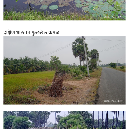
दक्षिण भारतात फुललेलं कमळ
.