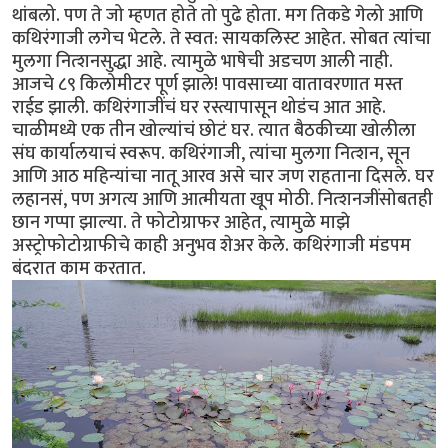
थांबलो. पण ते जो म्हणत होते तो पुढे होता. मग तिकडे गेलो आणि
कथिरंगाजी लगेच भेटले. ते स्वत: सायकलिस्ट आहेत. सोबत त्यांचा
मुलगा नित्शनसुद्धा आहे. त्यामुळे भाषेची अडचण आली नाही.
आजचे ८९ किलोमीटर पूर्ण झाले! पावसाच्या वातावरणात मस्त
राईड झाली. कथिरंगाजींचं घर रस्त्यापासून थोडंच आत आहे.
चाळीमध्ये एक तीन खोल्यांचं छोटं घर. त्यात बैठकीच्या खोलीला
संघ कार्यालयाचं स्वरूप. कथिरंगाजी, त्यांचा मुलगा नित्शन, सून
आणि आठ महिन्यांचा नातू आरव असे चार जण राहताना दिसले. घर
लहानसं, पण अगत्य आणि आत्मीयता खूप मोठी. नित्शनजींसोबतही
छान गप्पा झाल्या. ते फोटोग्राफर आहेत, त्यामुळे माझे
अस्ट्रोफोटोग्राफीचे काही अनुभव शेअर केले. कथिरंगाजी मंडपम
बंदरात काम करतात.