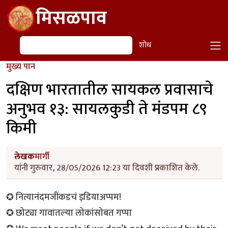
Skip to main content
मिसळपाव
शोध
शोध
मुख्य पान
दक्षिण भारतातील सायकल प्रवासाचे
अनुभव १३: सायलकुडी ते मंडपम ८९
किमी
लेखक
मार्गी
यांनी गुरुवार, 28/05/2026 12:23 या दिवशी प्रकाशित केले.
✪ नित्यानंदमजींकडचं इडियाअप्पम!
✪ छोट्या गावातल्या लोकांसोबत गप्पा