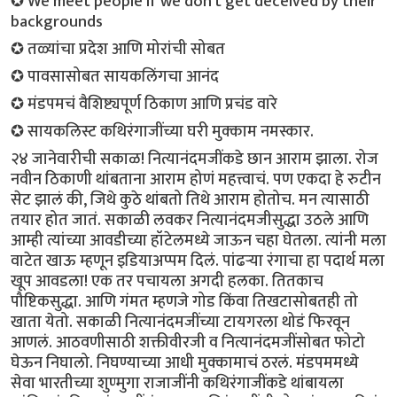
✪ We meet people if we don’t get deceived by their
backgrounds
✪ तळ्यांचा प्रदेश आणि मोरांची सोबत
✪ पावसासोबत सायकलिंगचा आनंद
✪ मंडपमचं वैशिष्ट्यपूर्ण ठिकाण आणि प्रचंड वारे
✪ सायकलिस्ट कथिरंगाजींच्या घरी मुक्काम नमस्कार.
२४ जानेवारीची सकाळ! नित्यानंदमजींकडे छान आराम झाला. रोज
नवीन ठिकाणी थांबताना आराम होणं महत्त्वाचं. पण एकदा हे रुटीन
सेट झालं की, जिथे कुठे थांबतो तिथे आराम होतोच. मन त्यासाठी
तयार होत जातं. सकाळी लवकर नित्यानंदमजीसुद्धा उठले आणि
आम्ही त्यांच्या आवडीच्या हॉटेलमध्ये जाऊन चहा घेतला. त्यांनी मला
वाटेत खाऊ म्हणून इडियाअप्पम दिलं. पांढर्‍या रंगाचा हा पदार्थ मला
खूप आवडला! एक तर पचायला अगदी हलका. तितकाच
पौष्टिकसुद्धा. आणि गंमत म्हणजे गोड किंवा तिखटासोबतही तो
खाता येतो. सकाळी नित्यानंदमजींच्या टायगरला थोडं फिरवून
आणलं. आठवणीसाठी शक्तीवीरजी व नित्यानंदमजींसोबत फोटो
घेऊन निघालो. निघण्याच्या आधी मुक्कामाचं ठरलं. मंडपममध्ये
सेवा भारतीच्या शुण्मुगा राजाजींनी कथिरंगाजींकडे थांबायला