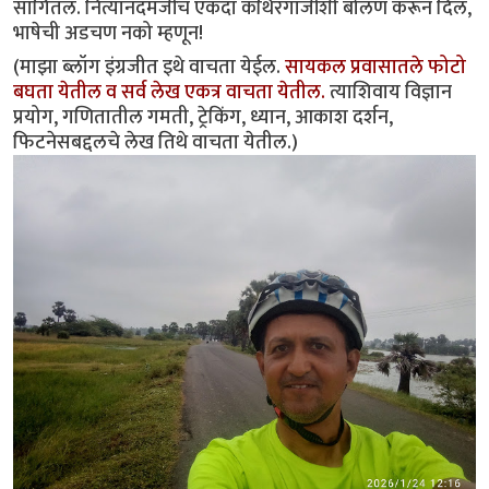
सांगितलं. नित्यानंदमजींचं एकदा कथिरंगाजींशी बोलणं करून दिलं,
भाषेची अडचण नको म्हणून!
(माझा ब्लॉग इंग्रजीत इथे वाचता येईल.
सायकल प्रवासातले फोटो
बघता येतील‌ व सर्व लेख एकत्र वाचता येतील.
त्याशिवाय विज्ञान
प्रयोग, गणितातील गमती, ट्रेकिंग, ध्यान, आकाश दर्शन,
फिटनेसबद्दलचे लेख तिथे वाचता येतील.)