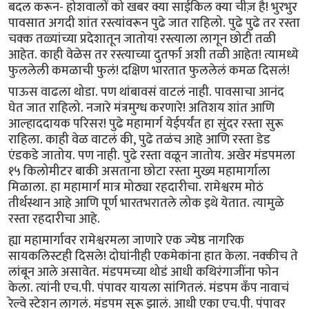
बदल करून- होशवालों को खबर क्या साईकिल क्या चीज़ है! भुरभुर
पावसात अगदी शांत रस्त्यांवरून पुढे जात राहिलो. पुढे पुढे तर रस्ता
चक्क तळ्यांच्या प्रदेशातून जातोय! रस्त्याला लागून छोटी तळी
आहेत. काही वेळेस तर रस्त्याच्या दुतर्फा अशी तळी आहेत! त्यामध्ये
फुललेली कमळाची फुलं! दक्षिण भारतात फुललेलं कमळ दिसलं!
पाऊस वाढला थोडा. पण थांबावसं वाटलं नाही. पावसाचा आनंद
घेत जात राहिलो. नजारे मंत्रमुग्ध करणारे! अतिशय शांत आणि
आल्हाददायक परिसर! पुढे महामार्ग येईपर्यंत हा सुंदर रस्ता सुरू
राहिला. काही वेळ वाटलं की, पुढे तळंच आहे आणि रस्ता डेड
एंडकडे जातोय. पण नाही. पुढे रस्ता वळून जातोय. अखेर मंडपमला
१५ किलोमीटर बाकी असताना छोटा रस्ता मुख्य महामार्गाला
मिळाला. हा महामार्ग मात्र मोठ्या रहदारीचा. रामेश्वरम मोठं
तीर्थस्थान आहे आणि पूर्ण भारतभरातले लोक इथे येतात. त्यामुळे
रस्ता रहदारीचा आहे.
ह्या महामार्गावर रामेश्वरमला जाणारे एक ज्येष्ठ नागरिक
सायकलिस्टही दिसले! दोघांनीही एकमेकांना हात केला. नक्कीच ते
लांबून आले असावेत. मंडपमच्या थोडं आधी कथिरंगाजींना फोन
केला. त्यांनी एच.पी. पंपावर यायला सांगितलं. मंडपम कँप नावाचं
रेल्वे स्टेशन लागलं. मंडपम सुरू झालं. आधी एका एच.पी. पंपावर