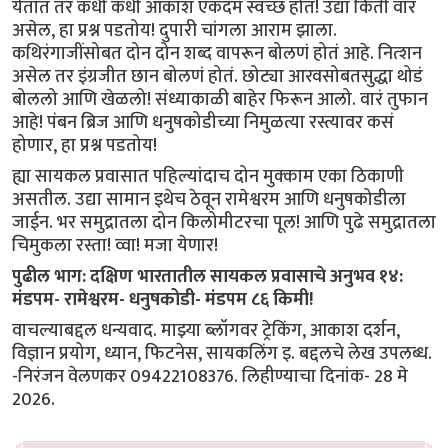
येतात तर कधी कधी आकाश एकदम स्वच्छ होतं! उद्या किती वारं
असेल, हा प्रश्न पडतोय! दुपारी चांगला आराम झाला.
कथिरंगाजींसोबत दोन दोन शब्द वापरून बोलणं होतं आहे. नित्शन
असेल तर इंग्रजीत छान बोलणं होतं. छोट्या आरवसोबतसुद्धा थोडं
बोललो आणि खेळलो! संध्याकाळी बाहेर फिरून आलो. वारं तुफान
आहे! पंबन ब्रिज आणि धनुषकोडीच्या निमुळत्या रस्त्यावर कसं
होणार, हा प्रश्न पडतोय!
ह्या सायकल प्रवासात पहिल्यांदाच दोन मुक्काम एका ठिकाणी
असतील. उद्या सामान इथेच ठेवून रामेश्वरम आणि धनुषकोडीला
जाईन. भर समुद्रातला दोन किलोमीटरचा पूल! आणि पुढे समुद्रातला
चिमुकला रस्ता! व्वा! मजा येणार!
पुढील भाग: दक्षिण भारतातील सायकल प्रवासाचे अनुभव १४:
मंडपम- रामेश्वरम- धनुषकोडी- मंडपम ८६ किमी!
वाचल्याबद्दल धन्यवाद. माझ्या ब्लॉगवर ट्रेकिंग, आकाश दर्शन,
विज्ञान प्रयोग, ध्यान, फिटनेस, सायकलिंग इ. बद्दलचे लेख उपलब्ध.
-निरंजन वेलणकर 09422108376. लिहीण्याचा दिनांक- 28 मे
2026.