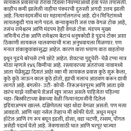
सायकल प्रवासाचा तेरावा दिवस! निघण्याआधी हवा परत तपासली.
काहीच कमी झालेली नाहीय! पंक्चरची दुरुस्ती अगदी उत्तम झाली
आहे. नित्यानंदमजींचं घर महामार्गालगतच आहे. दोन मिनिटांमध्ये
सायलकुडी गाव मागे पडलं. कन्याकुमारी जसं एक वेगळं टोक आहे,
तसंच रामेश्वरम आणि मंडपम हेही वेगळं टोक. मंडपम मुख्य
जमिनीचं टोक आणि रामेश्वरम बेटाचं धनुषकोडी हे पुढचं टोक! अशा
ठिकाणी सायकल चालवण्याची मजा अनुभवायला मिळणार. पण
मनात शंकाकुशंकासुद्धा आहेत. कारण वारा! भयाण वारा वाहतोय!
इथून पुढचे बरेचसे टप्पे छोटे आहेत. शेवटचा पुद्दुचेरी- चेन्नै टप्पा मात्र
मोठा म्हणजे १४६ किमीचा आहे. रस्त्यावरच्या अंतरांच्या नावामध्ये
आता चेन्नैसुद्धा दिसतं आहे! व्वा! मी सायकल प्रवास कुठे सुरू केला,
कुठे कुठे जाऊन काल कुठे होतो, ह्याची मलाच आठवण करून द्यावी
लागते आहे. बंगलोर- उटी- कोची- तिरूअनंतपूरम आणि आता इथे!
खरंच माझे नशीबाचे शेअर्स खूप जास्त असले पाहिजेत! पहिल्या
चहा- बिस्कीटाच्या ब्रेकच्या वेळी नित्यानंदमजींनी दिलेलं
इडियाअप्पम खाल्लं. दक्षिणेतला चहा थोडा वेगळा असतो. पण मला
आवडतो. आणि चहा नसेल तेव्हाच मी कॉफी घेतो. अधून मधून
हॉटेल आणि रंग रूप बघून इडली, डोसा, वडा चटणी, रस्सम, पोंगल
असेही पदार्थ घेतो आहे. जेवणासाठी भात आणि भरपूर भाज्या!