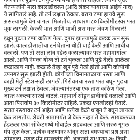
नकाशावर पुढचा टर्न कुठे घ्यायचा हे बघत राहिलो. स्वामी सुंदर
चैतन्यजींनी मला कालाडीवरून (आदि शंकराचार्यांच्या आईंचं गाव)
ये सांगितलं आहे. तो टर्न लक्षात ठेवला. बराच टप्पा हायवे सुरू
असल्यामुळे वेग चांगला मिळतोय. साधारण ८० किलोमीटरवर परत
भूक लागली. केरळी भात आणि भाजी असं मस्त जेवण मिळालं!
इथून पुढचा टप्पा कठिण गेला. दुपार झाल्यामुळे कडक ऊन सुरू
झालं. कालाडीसाठीचा टर्न घेताना थोडी घाई केली आणि आधीच
वळालो. पण तो रस्ता लांब पडेल कळाल्यावर परत महामार्गाला
आलो. आणि नेमका योग्य तो टर्न चुकला आणि पुढे गेलो! आलेला
कळालाच नाही. कळालं तेव्हा खूप पुढे गेलो होतो आणि कोचीची
उपनगरं सुरू झाली होती. कोचीच्या विमानतळाचा रस्ता आणि
काही मेट्रो स्टेशन्सही लागली. पिरोवमचा रस्ता परत बघून पुढचा
मुख्य टर्न लक्षात ठेवला. जेवल्यानंतरचा एक तास कठिण गेला.
जास्त थकल्यासारखं वाटलं. महामार्ग सोडून डावीकडे वळालो आणि
आता पिरावोम ३० किलोमीटर राहिलं. एकदा एनर्जालही घेतलं.
सतत रस्त्यावर टर्न आहेत आणि प्रत्येक वेळी थांबून ते बघून जायला
वेळ लागतोय. शेवटी आत्तापर्यंत जे केलं नव्हतं ते केलं. सायकलच्या
हँडलला एका सॉकेटमध्ये मोबाईल अडकवला आणि सरळ गूगल
मॅप सुरू केला. प्रत्येक वळणावर थांबून रस्ता बघण्याचा प्रश्न असा
सोडवला. गूगल मॅप दाखवतंय की, अजूनही साधारण २७ किमी