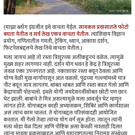
(माझा ब्लॉग इंग्रजीत इथे वाचता येईल.
सायकल प्रवासातले फोटो
बघता येतील‌ व सर्व लेख एकत्र वाचता येतील.
त्याशिवाय विज्ञान
प्रयोग, गणितातील गमती, ट्रेकिंग, ध्यान, आकाश दर्शन,
फिटनेसबद्दलचे लेख तिथे वाचता येतील.)
मला जायचं आहे तो रस्ता त्रिशूरच्या अलीकडूनच वळेल. त्यामुळे
मुख्य शहर लागणार नाही. दर्शन योग भवन हे केंद्र हे त्रिशूरच्या
जवळ एका उपनगरात आहे. नकाशावर रस्ता बघून ठेवला आणि
योग्य वेळी मुख मार्गापासून आत वळलो. पुढच्या गल्ल्यांमध्ये मात्र
नीट बघून जावं लागतंय. थांबत थांबत आणि रस्ता बघत गेलो आणि
केंद्रापाशी पोहचलो. इथले योगी जयदेवनजींसोबत छोटी पण छान
भेट झाली. बाबांचे ते मित्र असल्यामुळे मला आवर्जून भेट म्हणून
सांगत होते. योगाबद्दल काही‌ अभ्यासक्रम, शिबिरं आणि कार्यशाळा
असं त्यांचं काम चालतं. ते योगाबद्दल परिसंवादही आयोजित
करतात. मी गेलो तेव्हा त्यांचा योग वर्ग सुरू होता. त्यातून त्यांनी
मला थोडा वेळ दिला आणि पौष्टिक असा केरळी नाश्ताही‌ दिला!
त्यांना माझ्या प्रवासाबाद्दल आणि महाराष्ट्रातल्या निरामय संस्थेच्या