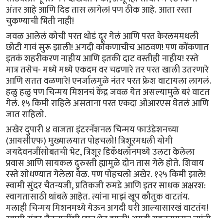
अंतर आहे आणि दिड तास लागेल! पण ठीक आहे. आता रस्ता
चुकण्याची भिती नाही!
जवळ आलेलं कोची परत थोडं दूर गेलं आणि परत केरलममधली
छोटी गावं सुरू झाली! अगदी कोंकणाचीच आठवण! पण कोंकणात
इतकं शहरीकरण नाहीय आणि इतकी दाट वस्तीही नाहीय! रस्ते
मात्र तसेच- मध्ये मध्ये एकदम वर चढणारे तर परत खाली उतरणारे
आणि सतत वळणारे! एनर्जालमुळे नंतर परत फ्रेश वाटायला लागलं.
हळु हळु पण चिन्मय मिशनचं केंद्र जवळ येत असल्यामुळे बरं वाटत
गेलं. १५ किमी राहिले असताना परत एकदा ओआरएस घेतलं आणि
जात राहिलो.
अखेर दुपारी ४ वाजता इंटरनॅशनल चिन्मय फाउंडेशनच्या
(आयसीएफ) मुख्यालयात पोहचलो! त्रिशूरमधली योगी
जयदेवनजींसोबतची भेट, त्रिशूर डिकॅथलॉनमध्ये उलटा केलेला
प्रवास आणि सायकल दुरुस्ती ह्यामुळे दोन तास गेले होते. शिवाय
रस्ते शोधण्यात गेलेला वेळ. पण पोहचलो अखेर. १२५ किमी झाले!
स्वामी सुंदर चैतन्यजी, प्रतिकजी रुमडे आणि इतर साधक अक्षरश:
स्वागतासाठी थांबले आहेत. त्यांना माझं खूप कौतुक वाटतंय.
मलाही चिन्मय मिशनमध्ये येऊन अगदी घरी आल्यासारखं वाटतंय!