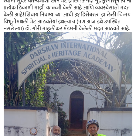
स्वामी सुंदर चैतन्यजींशी छान भेट झाली! अगदी गुडलूरपासून त्यांनी
प्रत्येक ठिकाणी माझी काळजी केली आहे आणि व्यवस्थेसाठी मदत
केली आहे! शिवाय निघण्याच्या आधी ३१ डिसेंबरला झालेली चिन्मय
विभूतीमधली भेट आठवतेय! इथल्याच (पण आज इथे उपस्थित
नसलेल्या) डॉ. गौरी माहुलीकर मॅडमनी केलेली मदत आठवते आहे.