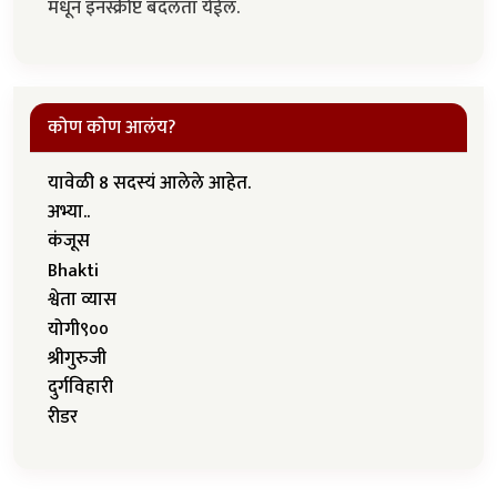
मधून इनस्क्रीप्ट बदलता येईल.
कोण कोण आलंय?
यावेळी 8 सदस्यं आलेले आहेत.
अभ्या..
कंजूस
Bhakti
श्वेता व्यास
योगी९००
श्रीगुरुजी
दुर्गविहारी
रीडर