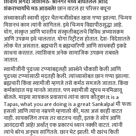
शिवाय अगदी जोशीमठ- श्रीनगर मध्ये बघितलेले आदि
शंकराचार्यांचे मठ आठवले!
छान वाटलं हा परिसर बघून!
संध्याकाळी स्वामी सुंदर चैतन्यजींसोबत खास गप्पा झाल्या. चिन्मय
मिशनचं काम त्यांनी सांगितलं. इथे चिन्मय विद्यापीठसुद्धा आहे.
योग, संस्कृत आणि भारतीय संस्कृतीबद्दलचे विविध अभ्यासक्रम
आणि उपक्रम इथे चालतात. योगा रिट्रीटस होतात. देश- विदेशातले
लोक येत असतात. ब्रह्मचारी व ब्रह्मचारिणी आणि साधकही इकडे
साधना करतात. त्याशिवाय अनेक सामाजिक उपक्रम राबवले
जातात.
स्वामीजींनी पुढच्या टप्प्यांबद्दलही आस्थेने चौकशी केली आणि
पुढच्या टप्प्यांसाठी मदतही केली. त्यांच्यासोबत छान गप्पा झाल्या.
ब्रह्मचारी किंवा स्वामीजी म्हणजे तसे कर्मठ समजले जातात. किंवा
कर्मकांडात मग्न मानले जातात. पण स्वामीजी खूपच मनमिळावू
बोलले. माझ्या सायकल प्रवासाचं त्यांना काय कौतुक! It is a
Tapas, what you are doing is a great Sankalpa! मी फक्त
हसलो आणि त्यांना नम्रपणे म्हणालो की, मला असं काही वाटत
नाही. सायकलिंग तपस तर वाटतच नाही, इतकं ते सोपं आणि
आनंददायी आहे! अर्थात् एक प्रकारचं ध्यान नक्की वाटतं. त्यांनी
त्यांचे बरेच अनुभव सांगितले. छान भेट झाली. मी खरंच किती