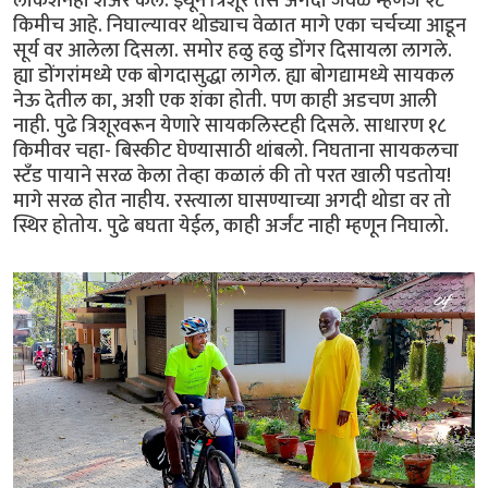
लोकेशनही शेअर केलं. इथून त्रिशूर तसं अगदी जवळ म्हणजे २८
किमीच आहे. निघाल्यावर थोड्याच वेळात मागे एका चर्चच्या आडून
सूर्य वर आलेला दिसला. समोर हळु हळु डोंगर दिसायला लागले.
ह्या डोंगरांमध्ये एक बोगदासुद्धा लागेल. ह्या बोगद्यामध्ये सायकल
नेऊ देतील का, अशी एक शंका होती. पण काही अडचण आली
नाही. पुढे त्रिशूरवरून येणारे सायकलिस्टही दिसले. साधारण १८
किमीवर चहा- बिस्कीट घेण्यासाठी थांबलो. निघताना सायकलचा
स्टँड पायाने सरळ केला तेव्हा कळालं की तो परत खाली पडतोय!
मागे सरळ होत नाहीय. रस्त्याला घासण्याच्या अगदी थोडा वर तो
स्थिर होतोय. पुढे बघता येईल, काही अर्जंट नाही म्हणून निघालो.