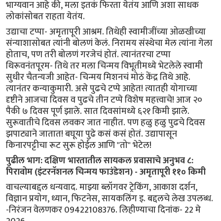
भाग्यवान आहे की, मला इतकं फिरता येतंय आणि अशा साधक
लोकांसोबत राहता येतंय.
उद्याचा टप्पा- अमृतापूरी आश्रम. तिथेही स्वामीजींच्या ओळखीच्या
संन्याशासोबत त्यांनी बोलणं केलं. निरामय संस्थेचा मेल त्यांना गेला
होताच, पण तरी बोलणं गरजेचं होतं. त्यानंतरचा टप्पा
थिरूवनंतपूरम- तिथे तर मला चिन्मय विभूतीमध्ये भेटलेले स्वामी
सुधीर चैतन्यजी आहेत- चिन्मय मिशनचं मोठं केंद्र तिथे आहे.
त्यानंतर कन्याकुमारी. असे पुढचे टप्पे आहेत! त्यातही योगाच्या
दृष्टीने आजचा दिवस व पुढचे तीन टप्पे विशेष महत्त्वाचे! आज २०
पैकी ७ दिवस पूर्ण झाले. सात दिवसांमध्ये ६२१ किमी‌ झाले.
सुरूवातीचे दिवस लवकर जात नाहीत. पण हळु हळु पुढचे दिवस
झपाट्याने जातात! बघूया पुढे कसं कसं होतं. उद्यापासून
किनारपट्टीचा रूट सुरू होईल आणि "तो" भेटेल!
पुढील भाग: दक्षिण भारतातील सायकल प्रवासाचे अनुभव ८:
पिरावोम (इंटरनॅशनल चिन्मय फाउंडेशन) - अमृतापूरी ११० किमी
वाचल्याबद्दल धन्यवाद. माझ्या ब्लॉगवर ट्रेकिंग, आकाश दर्शन,
विज्ञान प्रयोग, ध्यान, फिटनेस, सायकलिंग इ. बद्दलचे लेख उपलब्ध.
-निरंजन वेलणकर 09422108376. लिहीण्याचा दिनांक- 22 मे