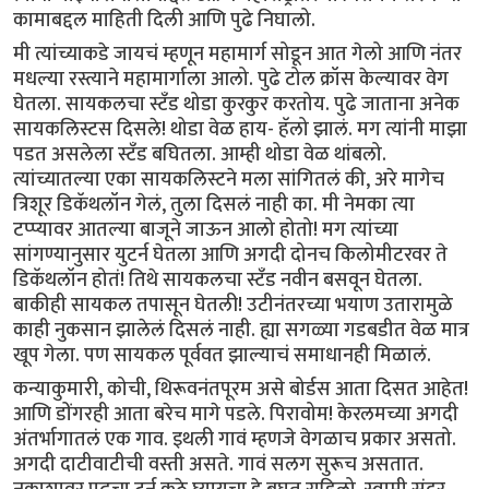
कामाबद्दल माहिती दिली आणि पुढे निघालो.
मी त्यांच्याकडे जायचं म्हणून महामार्ग सोडून आत गेलो आणि नंतर
मधल्या रस्त्याने महामार्गाला आलो. पुढे टोल क्रॉस केल्यावर वेग
घेतला. सायकलचा स्टँड थोडा कुरकुर करतोय. पुढे जाताना अनेक
सायकलिस्टस दिसले! थोडा वेळ हाय- हॅलो झालं. मग त्यांनी माझा
पडत असलेला स्टँड बघितला. आम्ही थोडा वेळ थांबलो.
त्यांच्यातल्या एका सायकलिस्टने मला सांगितलं की, अरे मागेच
त्रिशूर डिकॅथलॉन गेलं, तुला दिसलं नाही का. मी नेमका त्या
टप्प्यावर आतल्या बाजूने जाऊन आलो होतो! मग त्यांच्या
सांगण्यानुसार युटर्न घेतला आणि अगदी दोनच किलोमीटरवर ते
डिकॅथलॉन होतं! तिथे सायकलचा स्टँड नवीन बसवून घेतला.
बाकीही सायकल तपासून घेतली! उटीनंतरच्या भयाण उतारामुळे
काही नुकसान झालेलं दिसलं नाही. ह्या सगळ्या गडबडीत वेळ मात्र
खूप गेला. पण सायकल पूर्ववत झाल्याचं समाधानही मिळालं.
कन्याकुमारी, कोची, थिरूवनंतपूरम असे बोर्डस आता दिसत आहेत!
आणि डोंगरही आता बरेच मागे पडले. पिरावोम! केरलमच्या अगदी
अंतर्भागातलं एक गाव. इथली गावं म्हणजे वेगळाच प्रकार असतो.
अगदी दाटीवाटीची वस्ती असते. गावं सलग सुरूच असतात.