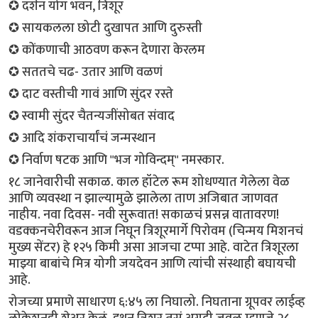
✪ दर्शन योग भवन, त्रिशूर
✪ सायकलला छोटी दुखापत आणि दुरुस्ती
✪ कोंकणाची‌ आठवण करून देणारा केरलम
✪ सततचे चढ- उतार आणि वळणं
✪ दाट वस्तीची गावं आणि सुंदर रस्ते
✪ स्वामी सुंदर चैतन्यजींसोबत संवाद
✪ आदि शंकराचार्यांचं जन्मस्थान
✪ निर्वाण षटक आणि "भज गोविन्दम्" नमस्कार.
१८ जानेवारीची सकाळ. काल हॉटेल रूम शोधण्यात गेलेला वेळ
आणि व्यवस्था न झाल्यामुळे झालेला ताण अजिबात जाणवत
नाहीय. नवा दिवस- नवी सुरूवात! सकाळचं प्रसन्न वातावरण!
वडक्कनचेरीवरून आज निघून त्रिशूरमार्गे पिरोवम (चिन्मय मिशनचं
मुख्य सेंटर) हे १२५ किमी असा आजचा टप्पा आहे. वाटेत त्रिशूरला
माझ्या बाबांचे मित्र योगी जयदेवन आणि त्यांची संस्थाही बघायची
आहे.
रोजच्या प्रमाणे साधारण ६:४५ ला निघालो. निघताना ग्रूपवर लाईव्ह