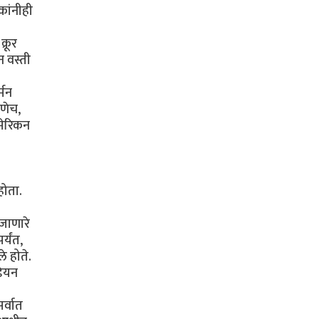
कांनीही
्रूर
ीन वस्ती
्मन
ाणेच,
अमेरिकन
होता.
 जाणारे
्यंत,
े होते.
डियन
र्वात