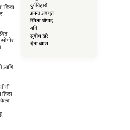
दुर्गविहारी
’’ किंवा
अनन्त अवधुत
दल
स्मिता श्रीपाद
गवि
्थित
सुबोध खरे
र खोगीर
श्वेता व्यास
ा
रली आणि
ातीची
ने तिला
 केला
ू