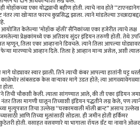
न्सन या दोन अधिकाऱ्यांशी लग्न केले.
ट. ही मोहॉकच्या एका योद्ध्याची बहीण होती. त्याचे नाव होते ‘‘टाएनडानेगा
रान्ट नंतर त्या खोऱ्यात फारच कुप्रसिद्ध झाला. त्याने मांडलेल्या उच्छादाबद्
हे.
े आयोजित केलेल्या ‘मोहॉक व्हॅली’ सैनिकांच्या एका हजेरीत त्याचे लक्ष
जमलेल्या प्रेक्षकांमध्ये एक अतिशय सुंदर इंडियन तरुणी होती. तेथे उपस
 म्हणून, तिला एका आव्हानाने डिवचले. त्याने तिला आपल्या घोड्याव
ेऱ्या मारण्याचे आव्हान दिले. तिला हे आव्हान मान्य असेल, अशी त्याल
या मागे घोड्यावर स्वार झाली. तिने त्याची कंबर आपल्या हातांनी घट्ट ध
तिचे काळेभोर लांबसडक केस वाऱ्यावर मागे उडत होते; त्या आगळ्यावेगळ्या
ा होता.
त्याने तिची चौकशी केली. त्याला सांगण्यात आले, की ती एका इंडियन जम
े नंतर तिला मागणी घालून तिच्याशी इंडियन पद्धतीने लग्न केले, पण त्या
्या मृत्युपत्रात तिचा उल्लेख ‘‘घरकामवाली मॉली ब्रान्ट’’ असाच उल्लेख
च्यासाठी आणि तिच्या मुलांसाठी सोडला. ही जमीन होती हर्किमर
्ये कुठेतरी होती. वसाहत वसवणारे या भागाला रॉयल ग्रँट या नावाने ओळख