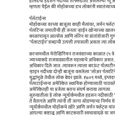
हॉलंडचा हडसन नदीच्या तोफ्लडाशी असलेल्या न्यू ॲम्
म्हणता येईल की मोहॉकच्या डच लोकांनी स्वातंत्र्याच
पॅलॅटाईन्स
मोहॉकच्या वरच्या बाजूला काही मैलांवर, जर्मन फ्लॅट
पॅलटिन्स जमातीची ही जनता ऱ्हाईन खोऱ्याच्या खालच्
काळापासून आल्सेस आणि लॉरेन या प्रांतांशेजारी गुण्
‘पॅलाटाईन’ शब्दाची उत्पत्ती तपासली असता त्या लो
फ्रान्समधील मेरोव्हिंगियन राजवंशाच्या काळात (५ 
ज्याच्याकडे राजवाड्यातील महत्त्वाचे अधिकार असत. जेव्
अधिकार दिले जात. त्यावरून त्याला काऊंट पॉलाटीन 
ऱ्हाइन नदीच्या दोन्ही बाजूंना वसलेला ‘लोअर पॅलाटिन
युद्धांमुळे तेथील लोक बेघर झाले. १७०९ मध्ये, इंग्ल
पॅलाटाईन्सना अमेरिकेत स्थायिक होण्यासाठी पाठवल
अमेरिकेतही या प्रजेला बराच संघर्ष करावा लागला.
सुरुवातीला हे लोक न्यूयॉर्कमधील हडसन नदीकाठी ‘लि
ते वैतागले आणि त्यांनी ती जागा सोडण्याचा निर्णय घ
न्यूयॉर्कमधील मोहॉकचे खोरे आणि जर्मन फ्लॅट्स यांस
आपल्या कष्टाळू आणि काटकसरी स्वभावामुळे या जर्मन