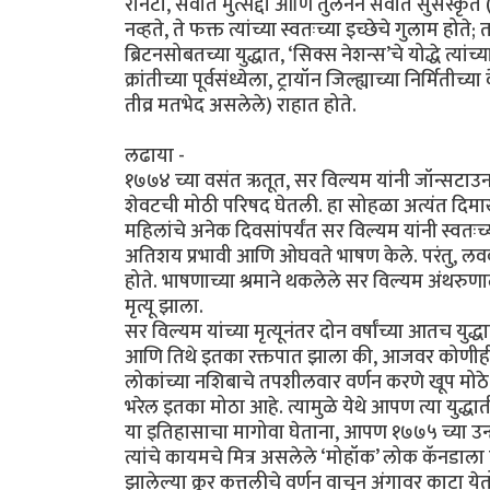
रानटी, सर्वात मुत्सद्दी आणि तुलनेने सर्वात सुसंस्कृत
नव्हते, ते फक्त त्यांच्या स्वतःच्या इच्छेचे गुलाम होते
ब्रिटनसोबतच्या युद्धात, ‘सिक्स नेशन्स’चे योद्धे त्यांच
क्रांतीच्या पूर्वसंध्येला, ट्रायॉन जिल्ह्याच्या निर्
तीव्र मतभेद असलेले) राहात होते.
लढाया -
१७७४ च्या वसंत ऋतूत, सर विल्यम यांनी जॉन्सटाउन
शेवटची मोठी परिषद घेतली. हा सोहळा अत्यंत दिमाखात 
महिलांचे अनेक दिवसांपर्यंत सर विल्यम यांनी स्वतःच
अतिशय प्रभावी आणि ओघवते भाषण केले. परंतु, लवकर
होते. भाषणाच्या श्रमाने थकलेले सर विल्यम अंथरुणाल
मृत्यू झाला.
सर विल्यम यांच्या मृत्यूनंतर दोन वर्षांच्या आतच
आणि तिथे इतका रक्तपात झाला की, आजवर कोणीही असे
लोकांच्या नशिबाचे तपशीलवार वर्णन करणे खूप मोठे 
भरेल इतका मोठा आहे. त्यामुळे येथे आपण त्या युद
या इतिहासाचा मागोवा घेताना, आपण १७७५ च्या उन्ह
त्यांचे कायमचे मित्र असलेले ‘मोहॉक’ लोक कॅनडाला 
झालेल्या क्रूर कत्तलीचे वर्णन वाचून अंगावर काटा य