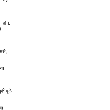
ा. असे
त होते.
न
असे,
च
्या
ुकीमुळे
या