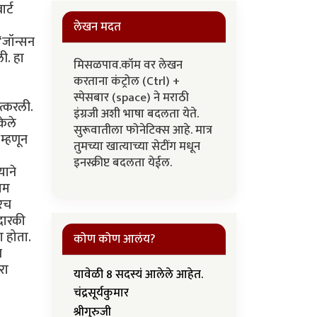
र्ट
लेखन मदत
‘‘जॉन्सन
ी. हा
मिसळपाव.कॉम वर लेखन
करताना कंट्रोल (Ctrl) +
स्पेसबार (space) ने मराठी
त्करली.
इंग्रजी अशी भाषा बदलता येते.
केले
सुरूवातीला फोनेटिक्स आहे. मात्र
म्हणून
तुमच्या खात्याच्या सेटींग मधून
इनस्क्रीप्ट बदलता येईल.
याने
्यम
करच
रदारकी
ा होता.
कोण कोण आलंय?
न
रा
यावेळी 8 सदस्यं आलेले आहेत.
चंद्रसूर्यकुमार
श्रीगुरुजी