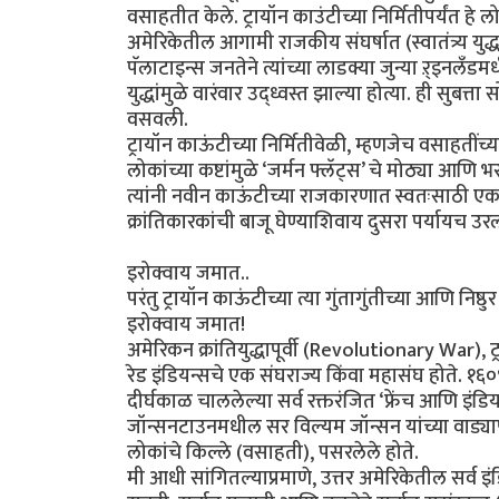
वसाहतीत केले. ट्रायॉन काउंटीच्या निर्मितीपर्यंत हे
अमेरिकेतील आगामी राजकीय संघर्षात (स्वातंत्र्य युद्
पॅलाटाइन्स जनतेने त्यांच्या लाडक्या जुन्या ऱ्इनलँडमधी
युद्धांमुळे वारंवार उद्ध्वस्त झाल्या होत्या. ही सुबत्ता
वसवली.
ट्रायॉन काऊंटीच्या निर्मितीवेळी, म्हणजेच वसाहतींच्
लोकांच्या कष्टांमुळे ‘जर्मन फ्लॅट्स’ चे मोठ्या आणि
त्यांनी नवीन काऊंटीच्या राजकारणात स्वतःसाठी एक महत्त्
क्रांतिकारकांची बाजू घेण्याशिवाय दुसरा पर्यायच उरल
इरोक्वाय जमात..
परंतु ट्रायॉन काऊंटीच्या त्या गुंतागुंतीच्या आणि 
इरोक्वाय जमात!
अमेरिकन क्रांतियुद्धापूर्वी (Revolutionary War), ट
रेड इंडियन्सचे एक संघराज्य किंवा महासंघ होते. १६०९
दीर्घकाळ चाललेल्या सर्व रक्तरंजित ‘फ्रेंच आणि इंडियन
जॉन्सनटाउनमधील सर विल्यम जॉन्सन यांच्या वाड्यापासून
लोकांचे किल्ले (वसाहती), पसरलेले होते.
मी आधी सांगितल्याप्रमाणे, उत्तर अमेरिकेतील सर्व इंडि