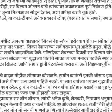
 (उर्वरित जगाच्या व्याख्येनुसार) होती. पृथ्वीवरील कोणत्याही सत्तेच्या त
; तरीही, सर विल्यम जॉन्सन यांचे त्यांच्यावर जवळजवळ पूर्ण नियंत्रण होते. 
्या जुन्या मित्रपक्षाला सोडून देतील, अशी अपेक्षा करणे चूक होते.
मितीच्या वेळी, या काऊंटीमध्ये अनेक प्रकारचे लोक, (वरवर शांत भासणारे, पण
मधील आपल्या वाड्यावर ‘सिक्स नेशन्स’च्या इरोक्वाय शेजाऱ्यांसोबत
पार पडला. ‘सिक्स नेशन्स’च्या सर्व वस्त्यांमधून आलेले प्रमुख, योद्
्या खर्चाने आदरातिथ्य केले. परिषदेच्या शेवटच्या दिवशी सर विल्यम यां
च ओढवणाऱ्या युद्धाच्या भीतीचे सावट त्याच्या मनावर पडलेले स्पष्ट
ा खिळला आणि सहा राष्ट्रांनी पेटवलेला कराराचा अग्नी विझण्यापूर्वीच त
 युद्धाचे वादळ मोहॉक खोऱ्यावर कोसळले. ट्रायॉन काऊंटी इतकी ओसाड झ
 भीषण दृश्य कधी पाहिले नव्हते. या सात वर्षांच्या भयंकर युद्धाती
काम ठरेल. ट्रायॉन काऊंटीचा या १२ वर्षांचा इतिहास एखादे जाडजूड पु
्धातील घटनांवर फक्त एक ओझरती नजर टाकूया.
ाळ्यात सर जॉन जॉन्सन, त्यांची अनेक कुळे, शेतकरी, निष्ठावान अनुय
पळून गेल्याची कथा वाचली पाहिजे. ११ ऑक्टोबर १७७८ रोजी ‘चेरी व्हॅली
ेतो. सर जॉन जॉन्सनची माणसे आणि त्यांचे हल्लेखोर साथीदार सेंट लॉरेन