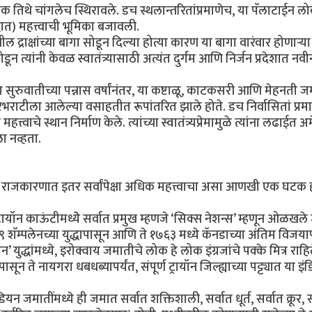
 लोक तिथे चांगलेच स्थिरावले. डच स्थलान्तरितांप्रमाणेच, या पॅलाटाईन लो
धात) महत्त्वाची भूमिका बजावली.
ल द्राक्षांच्या बागा सोडून दिल्या होत्या कारण या बागा वारंवार होणाऱ्या क
 सोडून त्यांनी केवळ स्वातंत्र्यासाठी अत्यंत दुर्गम आणि निर्जन प्रदेशात नव
या सुरुवातीच्या पन्नास वर्षांनंतर, या कष्टाळू, काटकसरी आणि मेहनती जर
 भरभराटीला आलेल्या वसाहतीत रूपांतरित झाले होते. डच निर्वासितां प्रम
वाचे स्थान निर्माण केले. त्यांच्या स्वातंत्र्यप्रेमामुळे त्यांना लढाईत 
ा नव्हता.
निष्ठुर राजकारणात इतर सर्वांपेक्षा अधिक महत्त्वाचा असा आणखी एक घटक 
्रायॉन काऊंटीमध्येे सर्वात प्रमुख म्हणजे ‘सिक्स नेशन्स’ म्हणून ओळखले
 शॅम्पलेनच्या युद्धापासून आणि ते १७६३ मध्ये कॅनडाच्या अंतिम विजयापर
’ युद्धांमध्ये, इरोक्वाय जमातीचे लोक हे लोक इंग्रजांचे पक्के मित्र राहिल
 ते नायगरा धबधब्यापर्यंत, संपूर्ण ट्रायॉन जिल्ह्याच्या पट्ट्यात या इं
यन जमातींमध्ये ही जमात सर्वात शक्तिशाली, सर्वात धूर्त, सर्वात क्रूर, स