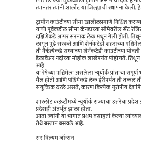
त्यातील एका तुकड्याला ट्रायॉन असे नाव दिले. हे नाव 
त्यानंतर त्यांनी शार्लोट या जिल्ह्याची स्थापना केली
ट्रायॉन काउंटीच्या सीमा खालीलप्रमाणे निश्चित करण्
याची पूर्वेकडील सीमा कॅनडाच्या सीमेवरील सेंट रेजि
दक्षिणेकडे अप्पर सरनाक लेक मधून गेली होती. तिथून 
लागून पुढे सरकते आणि शेनॅकटेडी शहराच्या पश्चिम
ती नैर्ऋत्येकडे सध्याच्या शेनॅकटेडी काउंटीच्या भोव
डेलावेअर नदीच्या मोहॉक शाखेपर्यंत पोहोचते. तिथून प्
आहे.
या रेषेच्या पश्चिमेला असलेला न्यूयॉर्क प्रांताचा संपूर
मैल होती आणि पश्चिमेकडे लेक ईरीपर्यंत ती तब्बल त
सयुक्तिक ठरले असते, कारण कित्येक युरोपीय देशांपेक्ष
शारलोट कऊंटीमध्ये न्युयॉर्क राज्याचा उत्तरेचा प्रदे
प्रदेशही अंतर्भूत झाला होता.
आता ज्यांनी या भागात प्रथम वसाहती केल्या त्यांच्य
तेथे बस्तान बसवले आहे.
सर विल्यम जॉन्सन