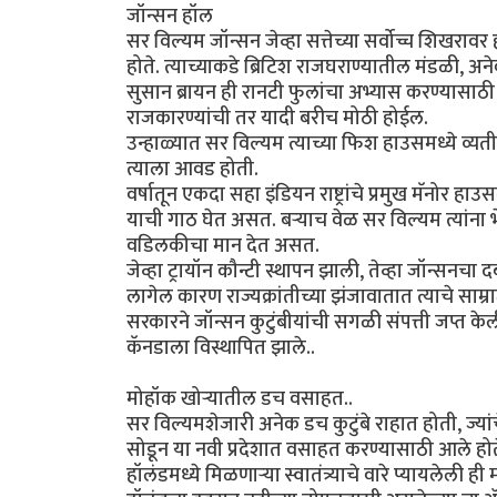
जॉन्सन हॉल
सर विल्यम जॉन्सन जेव्हा सत्तेच्या सर्वोच्च शिखरावर
होते. त्याच्याकडे ब्रिटिश राजघराण्यातील मंडळी, 
सुसान ब्रायन ही रानटी फुलांचा अभ्यास करण्यासाठी 
राजकारण्यांची तर यादी बरीच मोठी होईल.
उन्हाळ्यात सर विल्यम त्याच्या फिश हाउसमध्ये व्य
त्याला आवड होती.
वर्षातून एकदा सहा इंडियन राष्ट्रांचे प्रमुख मॅनोर ह
याची गाठ घेत असत. बऱ्याच वेळ सर विल्यम त्यांना 
वडिलकीचा मान देत असत.
जेव्हा ट्रायॉन कौन्टी स्थापन झाली, तेव्हा जॉन्सनचा
लागेल कारण राज्यक्रांतीच्या झंजावातात त्याचे साम्र
सरकारने जॉन्सन कुटुंबीयांची सगळी संपत्ती जप्त केली,
कॅनडाला विस्थापित झाले..
मोहॉक खोऱ्यातील डच वसाहत..
सर विल्यमशेजारी अनेक डच कुटुंबे राहात होती, ज्
सोडून या नवी प्रदेशात वसाहत करण्यासाठी आले होते. आ
हॉलंडमध्ये मिळणाऱ्या स्वातंत्र्याचे वारे प्यायलेली ही