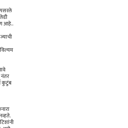
त पसरले
लेडी
ण आहे..
ज्याची
र विल्यम
ावे
 नंतर
 कुटुंब
िनारा
व्हते.
िटिशांनी