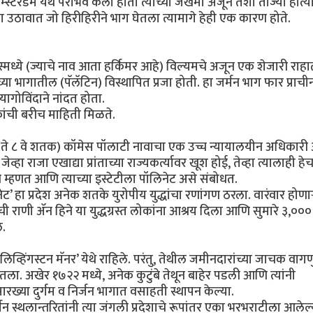
स्टरडॅम येथे पराभव केला होता त्याच्या जखमा अजून तशा ताज्या होत्य
्या उठावात जो हिरीहिरीने भाग घेतला त्यामागे हेही एक कारण होते.
स्मध्ये (ज्याचे नाव आता हर्किमर आहे) विल्यमचे अजून एक शेजारी राहा
या भागातील (पॅलॅटिन) विस्थापित प्रजा होती. हा जर्मन भाग फार प्राची
यागोविंदाने नांदत होता.
कांची बरीच माहिती मिळते.
वे ते ८ वे शतक) कॉमेस पॉलाटी नावाचा एक उच्च न्यायालयीन अधिकारी 
हा राजा एखाद्या प्रांताच्या राज्यकर्त्यावर खूश होई, तेव्हा त्यालाही हे
म्हणत आणि त्याच्या इस्टेटीला पॉलिनेट असे संबोधत.
ेट’ हा प्रदेश अनेक शतके युरोपीय युद्धांचा रणांगण ठरला. वारंवार होणाऱ
ंडची राणी ॲन हिने या युद्धग्रस्त लोकांना आश्रय दिला आणि सुमारे ३,०००
े.
व्हिंगस्टन मॅनर’ येथे राहिले. परंतु, तेथील जमीनदारांच्या जाचक वागण
ेतला. अखेर १७२२ मध्ये, अनेक कुटुंबे तेथून बाहेर पडली आणि त्यांनी
ारख्या दुर्गम व निर्जन भागात वसाहती स्थापन केल्या.
 स्थलान्तरितांनी त्या जंगली प्रदेशाचे रूपांतर एका भरभराटीला आलेल्