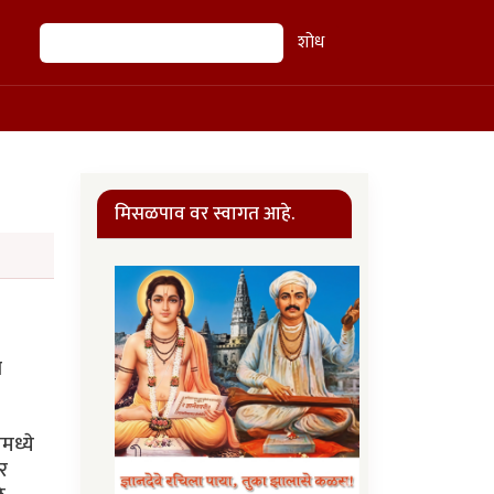
शोध
शोध
मिसळपाव वर स्वागत आहे.
न
मध्ये
र