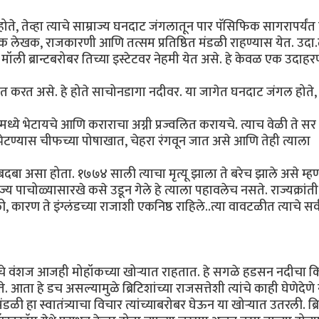
 होते, तेव्हा त्याचे साम्राज्य घनदाट जंगलातून पार पॅसिफिक सागरापर्यं
अनेक लेखक, राजकारणी आणि तत्सम प्रतिष्ठित मंडळी राहण्यास येत. उदा.
मॉली ब्रान्टबरोबर तिच्या इस्टेटवर नेहमी येत असे. हे केवळ एक उदाहर
तीत करत असे. हे होते साचोनडागा नदीवर. या जागेत घनदाट जंगल होते, 
ाउसमध्ये भेटायचे आणि कराराचा अग्नी प्रज्वलित करायचे. त्याच वेळी ते स
भेटण्यास चीफच्या पोषाखात, चेहरा रंगवून जात असे आणि तेही त्याला
 दबदबा असा होता. १७७४ साली त्याचा मृत्यू झाला ते बरेच झाले असे म्हण
ाज्य पाचोळ्यासारखे कसे उडून गेले हे त्याला पहावलेच नसते. राज्यक्रांती
 कारण ते इंग्लंडच्या राजाशी एकनिष्ठ राहिले..त्या वावटळीत त्याचे सर्व
यांचे वंशज आजही मोहॉकच्या खोऱ्यात राहतात. हे सगळे हडसन नदीचा क
ता हे डच असल्यामुळे ब्रिटिशांच्या राजसत्तेशी त्यांचे काही घेणेदेणे न
 मंडळी हा स्वातंत्र्याचा विचार त्यांच्याबरोबर घेऊन या खोऱ्यात उतरली. ब्र