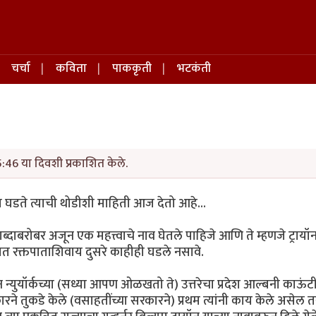
चर्चा
कविता
पाककृती
भटकंती
5:46 या दिवशी प्रकाशित केले.
ात घडते त्याची थोडीशी माहिती आज देतो आहे...
 शब्दाबरोबर अजून एक महत्त्वाचे नाव घेतले पाहिजे आणि ते म्हणजे ट्रायॉ
रदेशात रक्तपाताशिवाय दुसरे काहीही घडले नसावे.
न न्युयॉर्कच्या (सध्या आपण ओळखतो ते) उत्तरेचा प्रदेश आल्बनी काऊंटी
तुकडे केले (वसाहतींच्या सरकारने) प्रथम त्यांनी काय केले असेल त