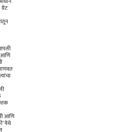
े आधीन
ग्रेट
 आतून
 आपली
धे आणि
नी
 जाणवत
्यांचा
ाली
ल
स्तक
ायी आणि
’ येथे
्स