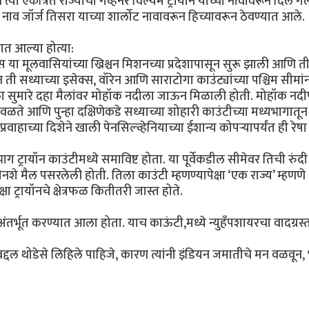
त्या एकत्रित राज्याचा गव्हर्नर विल्यम ट्रायॉन याच्या नावावरून दिले गेल
. हे नाव जॉर्ज तिसरा याच्या शार्लोट नावावरून हिच्यावरून ठेवण्यात आले.
यात आल्या होत्या:
स या मूलवासियांच्या ख्रिश्चन मिशनच्या प्रदेशापासून सुरू झाली आणि ती
ती सध्याच्या इसेक्स, वॉरेन आणि साराटोगा काउंट्यांच्या पश्चिम सीमां
ेला सुमारे दहा मैलांवर मोहॉक नदीला जाऊन मिळाली होती. मोहॉक नदी
ती वळते आणि पुन्हा दक्षिणेकडे सध्याच्या शोहारी काउंटीच्या मध्यभागातून
रवाहाच्या दिशेने खाली पेनसिल्व्हेनियाच्या ईशान्य कोपऱ्यापर्यंत ही रेषा
्ण भाग ट्रायॉन काउंटीमध्ये समाविष्ट होता. या पूर्वेकडील सीमेवर तिची रुंद
ीनशे मैल पसरलेली होती. तिला काउंटी म्हणण्यापेक्षा ‘एक राज्य’ म्हण
ा ट्रायॉनचे क्षेत्रफळ कितीतरी जास्त होते.
श अंतर्भूत करण्यात आला होता. याच काऊंटी,मध्ये न्युहँपशायरचा वादग्रस्
ाबद्दल थोडेसे लिहिले पाहिजे, कारण त्यांनी इंडियन जमातीचे मन वळवून, 