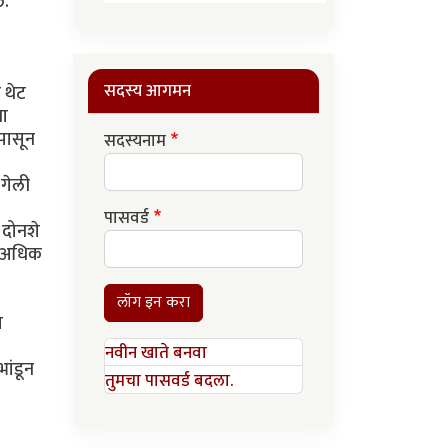
े.
सदस्य आगमन
 थेट
ना
पासून
सदस्यनाम
 गेली
पासवर्ड
ी दोनशे
णे अधिक
लॉग इन करा
त
नवीन खाते बनवा
भांडून
तुमचा पासवर्ड बदला.