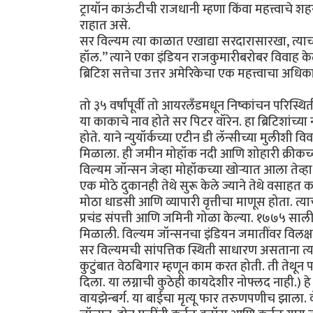
ट्रायॉन काऊंटीची राजधानी म्हणा किंवा महत्त्वाचे 
राहात असे.
सर विल्यम त्या काळात एखाद्या सरदारासारखा, त्याच्य
हॉल.’’ त्याने एका इंडियन राजकुमारीबरोबर विवाह केल
ब्रिटिश सत्तेचा उत्तर अमेरिकेचा एक महत्त्वाचा अधिकार
तो ३५ वर्षांपूर्वी तो आयरलँडमधून निष्कांचन परिस
या काकाचे नाव होते सर पिटर वॉरेन. हा ब्रिटिशांच्य
होते. याने न्युयॉर्कच्या एटीन डी लॅन्सीच्या मुलीशी
मिळाला. ही जमीन मोहॉक नदी आणि शोहारी क्रीकच्या
विल्यम जॉन्सन जेव्हा मोहॉकच्या खोऱ्यात आला तेव्हा
एक मोठे दुकानही तेथे सुरू केले ज्याने तेथे वसाह
मोठा धाडसी आणि व्यापारी वृत्तीचा माणूस होता. त्य
प्रचंड संपत्ती आणि जमिनी गोळा केल्या. १७७५ साली त
मिळाली. विल्यम जॉन्सनचा इंडियन जमातींवर विलक्ष
सर विल्यमची सांपत्तिक स्थिती साधारण असताना त्यान
कुटुंबात वेठबिगार म्हणून काम करत होती. ती तेथ
दिला. या लग्नाची कुठेही कायदेशीर नोफ्लद नाही.) हे
वायझेन्बर्ग. या बाईचा मृत्यू फार तरुणपणीच झाला