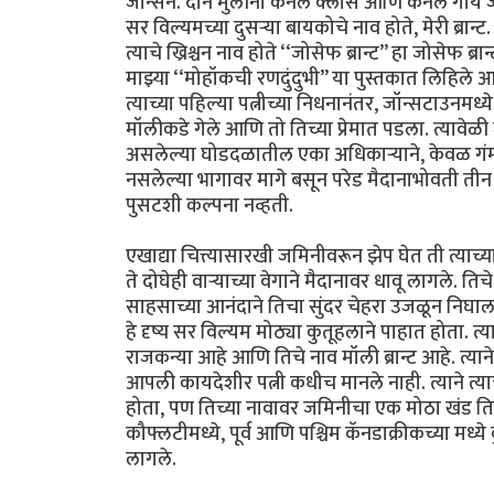
जॉन्सन. दोन मुलींनी कर्नल क्लॉस आणि कर्नल गाय जॉ
सर विल्यमच्या दुसऱ्या बायकोचे नाव होते, मेरी ब्रान्
त्याचे ख्रिश्चन नाव होते ‘‘जोसेफ ब्रान्ट’’ हा जोसेफ ब्
माझ्या ‘‘मोहॉकची रणदुंदुभी’’ या पुस्तकात लिहिले आ
त्याच्या पहिल्या पत्नीच्या निधनानंतर, जॉन्सटाउनमध्य
मॉलीकडे गेले आणि तो तिच्या प्रेमात पडला. त्यावेळी 
असलेल्या घोडदळातील एका अधिकाऱ्याने, केवळ गंमत
नसलेल्या भागावर मागे बसून परेड मैदानाभोवती तीन फ
पुसटशी कल्पना नव्हती.
एखाद्या चित्त्यासारखी जमिनीवरून झेप घेत ती त्याच्
ते दोघेही वाऱ्याच्या वेगाने मैदानावर धावू लागले. 
साहसाच्या आनंदाने तिचा सुंदर चेहरा उजळून निघाल
हे दृष्य सर विल्यम मोठ्या कुतूहलाने पाहात होता. 
राजकन्या आहे आणि तिचे नाव मॉली ब्रान्ट आहे. त्यान
आपली कायदेशीर पत्नी कधीच मानले नाही. त्याने त्याच
होता, पण तिच्या नावावर जमिनीचा एक मोठा खंड ति
कौफ्लटीमध्ये, पूर्व आणि पश्चिम कॅनडाक्रीकच्या मध
लागले.