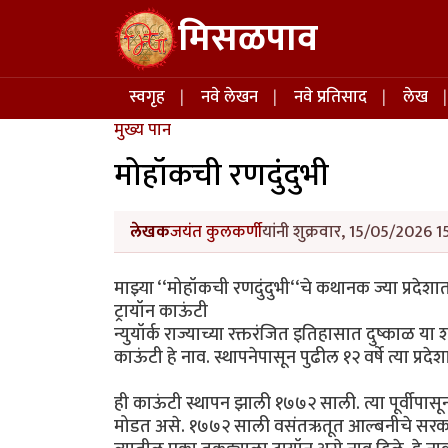
Skip to main content
मिसळपाव
Main navigation
स्वगृह
नवे लेखन
नवे प्रतिसाद
लेख
मुख्य पान
मोहॉकची रणदुंदुभी
लेखक
जयंत कुलकर्णी
यांनी शुक्रवार, 15/05/2026 1
माझ्या ‘‘मोहॉकची रणदुंदुभी‘‘चे कथानक ज्या प्रदेश
ट्रायॉन काऊंटी
न्युयॉर्क राज्याच्या रक्तरंजित इतिहासात दुष्काळ या
काऊंटी हे नाव. स्थापनेपासून पुढील १२ वर्षे त्या प्
ही काऊंटी स्थापन झाली १७७२ साली. त्या पूर्वीपासू
मोडत असे. १७७२ साली वसंतऋतूत आल्बनीचे सरकारने 