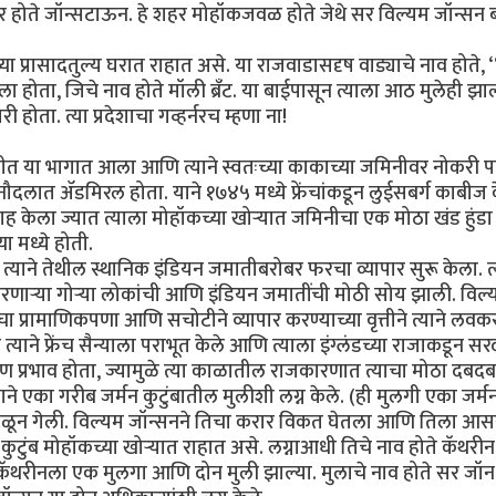
शहर होते जॉन्सटाऊन. हे शहर मोहॉकजवळ होते जेथे सर विल्यम जॉन्सन बा
ा प्रासादतुल्य घरात राहात असे. या राजवाडासदृष वाड्याचे नाव होते, 
ा होता, जिचे नाव होते मॉली ब्रँट. या बाईपासून त्याला आठ मुलेही झाल
ी होता. त्या प्रदेशाचा गव्हर्नरच म्हणा ना!
्थितीत या भागात आला आणि त्याने स्वतःच्या काकाच्या जमिनीवर नोकरी प
ा नौदलात ॲडमिरल होता. याने १७४५ मध्ये फ्रेंचांकडून लुईसबर्ग काबीज 
 विवाह केला ज्यात त्याला मोहॉकच्या खोऱ्यात जमिनीचा एक मोठा खंड हुंडा 
 मध्ये होती.
 त्याने तेथील स्थानिक इंडियन जमातीबरोबर फरचा व्यापार सुरू केला. त्
त करणाऱ्या गोऱ्या लोकांची आणि इंडियन जमातींची मोठी सोय झाली. विल
ाचा प्रामाणिकपणा आणि सचोटीने व्यापार करण्याच्या वृत्तीने त्याने लव
्याने फ्रेंच सैन्याला पराभूत केले आणि त्याला इंग्लंडच्या राजाकडून स
ण प्रभाव होता, ज्यामुळे त्या काळातील राजकारणात त्याचा मोठा दबदब
े एका गरीब जर्मन कुटुंबातील मुलीशी लग्न केले. (ही मुलगी एका जर्म
ून पळून गेली. विल्यम जॉन्सनने तिचा करार विकत घेतला आणि तिला आस
 कुटुंब मोहॉकच्या खोऱ्यात राहात असे. लग्नाआधी तिचे नाव होते कॅथरीन
. कॅथरीनला एक मुलगा आणि दोन मुली झाल्या. मुलाचे नाव होते सर जॉन