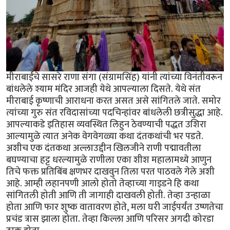
मीराबाईंचे सासरे राणा संगा (संग्रामसिंह) यांनी त्यांच्या विनंतीवरून
बांधलेले श्याम मंदिर आजही येथे आपल्याला दिसते. येथे संत
मीराबाई कृष्णाची आराधना करत असत असे सांगितले जाते. समोर
त्यांच्या गुरु संत रविदासांच्या पदचिन्हांवर बांधलेली छत्रीसुद्धा आहे.
आपल्याकडे इतिहास व्यवस्थित लिहुन ठेवण्याची पद्धत उशिरा
आल्यामुळे त्यात अनेक वेगवेगळ्या कथा दंतकथांची भर पडते.
अशीच एक दंतकथा अल्लाउद्दीन खिलजीने राणी पद्मावतीला
बघण्याचा हट्ट धरल्यामुळे राणीला एका शीश महालामध्ये आणुन
तिचे फक्त प्रतिबिंब क्षणभर दाखवुन तिला परत पाठवले गेले अशी
आहे. आम्ही लहानपणी आलो होतो तेव्हाच्या गाइडने हि कथा
सांगितली होती आणि ती जागाही दाखवली होती. तेव्हा उन्हाळा
होता आणि फार शुष्क वातावरण होते, मला घरी जाईपर्यंत उष्णतेचा
प्रचंड त्रास झाला होता. तेव्हा किल्ला आणि परिसर अगदी कोरडा