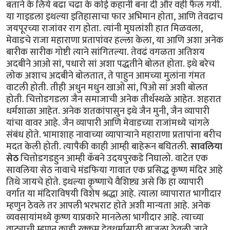
बताने के लिये बढा चढा के कोई कहानी बना दी और वही फैल गयी.
या गाइडला इथल्या इतिहासाचा फार अभिमान होता, आणि तेवढाच
जयपूरच्या राजांवर राग होता. त्यांनी मुघलांशी हात मिळवला,
मेवाडचे राजा महाराणा प्रतापांवर हल्ला केला, या आणि अशा अनेक
बारीक सारीक गोष्टी त्याने सांगितल्या. तेवढं वगळता अतिशय
अदबीने आओ सां, पधारो सां अशा पद्धतीने बोलत होता. इथे बरेच
लोक अशाच अदबीने बोलतात, ते पाहुन आमच्या मुलांना गंमत
वाटली होती. तीही अधुन मधुन खाओ सां, पिओ सां अशी बोलत
होती. चित्तोडगडला जैन समाजाची अनेक तीर्थस्थळे आहेत. शहरात
धर्मशाळा आहेत. अनेक शतकांपासुन इथे जैन मुनी, जैन व्यापारी
यांचा वावर आहे. जैन व्यापारी आणि मेवाडच्या राजांमध्ये चांगले
संबंध होते. भामाशाह नावाच्या व्यापाऱ्याने महाराणा प्रतापांना बरीच
मदत केली होती. त्यापैकी काही आम्ही बाहेरून बघितली.
सावलिया
सेठ
चित्तोडगडहुन आम्ही कॅबने उदयपुरकडे निघालो. वाटेत एक
सावलिया सेठ नावाचे मंडफिया गावात एक प्रसिद्ध कृष्ण मंदिर आहे
तिथे जायचे होते. इथल्या कृष्णाचे वैशिष्ट्य असे कि हा व्यापारी
वर्गात या मंदिराविषयी विशेष श्रद्धा आहे. त्याला व्यापारात भागीदार
म्हणुन ठेवले तर आपली भरभराट होते अशी मान्यता आहे. अनेक
व्यवसायांमध्ये कृष्ण याप्रकारे मानलेला भागीदार आहे. त्याच्या
वाट्याची म्हणुन काही रक्कम देवधर्मासाठी बाजूला ठेवली जाते.