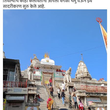
तिथल्याच काही कलावंतांनी आपला वेगळा चमु घेऊन इथे
सादरीकरण सुरु केले आहे.