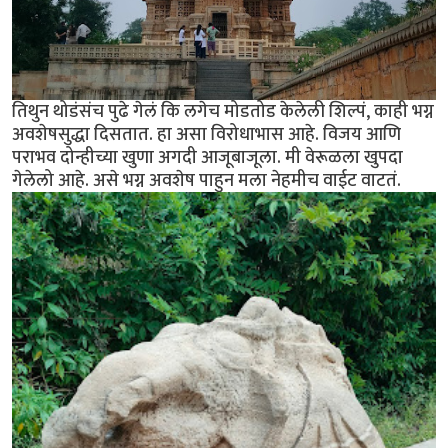
तिथुन थोडंसंच पुढे गेलं कि लगेच मोडतोड केलेली शिल्पं, काही भग्न
अवशेषसुद्धा दिसतात. हा असा विरोधाभास आहे. विजय आणि
पराभव दोन्हीच्या खुणा अगदी आजूबाजूला. मी वेरूळला खुपदा
गेलेलो आहे. असे भग्न अवशेष पाहुन मला नेहमीच वाईट वाटतं.