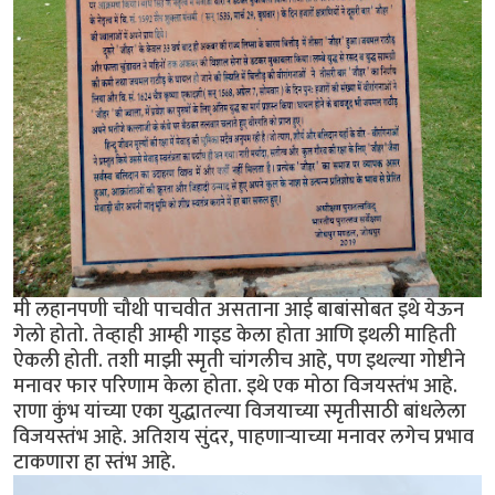
मी लहानपणी चौथी पाचवीत असताना आई बाबांसोबत इथे येऊन
गेलो होतो. तेव्हाही आम्ही गाइड केला होता आणि इथली माहिती
ऐकली होती. तशी माझी स्मृती चांगलीच आहे, पण इथल्या गोष्टीने
मनावर फार परिणाम केला होता. इथे एक मोठा विजयस्तंभ आहे.
राणा कुंभ यांच्या एका युद्धातल्या विजयाच्या स्मृतीसाठी बांधलेला
विजयस्तंभ आहे. अतिशय सुंदर, पाहणाऱ्याच्या मनावर लगेच प्रभाव
टाकणारा हा स्तंभ आहे.