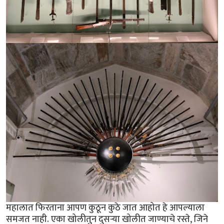
महालात फिरताना आपण कुठून कुठे जात आहोत हे आपल्याला
समजत नाही. एका खोलीतुन दुसऱ्या खोलीत जाण्याचे रस्ते, जिने