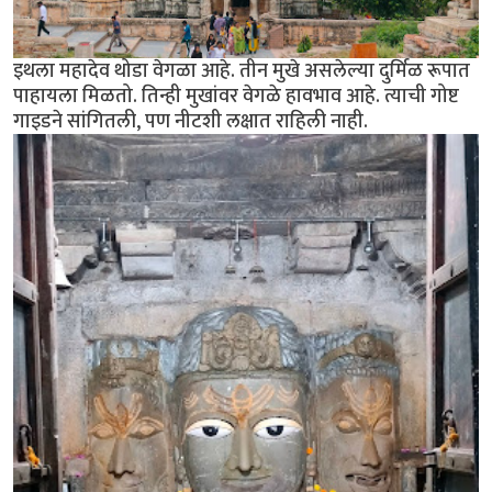
इथला महादेव थोडा वेगळा आहे. तीन मुखे असलेल्या दुर्मिळ रूपात
पाहायला मिळतो. तिन्ही मुखांवर वेगळे हावभाव आहे. त्याची गोष्ट
गाइडने सांगितली, पण नीटशी लक्षात राहिली नाही.