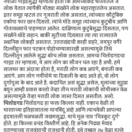
नेपाळी गाईडसुद्धा म्हणाला होता कि आमच्याकडे भारतातले जे
लोक येतात त्यापैकी मोठ्या संख्येने लोक महाराष्ट्रातलेच असतात.
इतर समूह म्हटलं तर गुजराती लोक असतात, त्यांच्यात कौटुंबिक
एकोपा फार छान दिसतो. त्यांचे मोठे समुह त्यांच्याच कुटुंबीय आणि
गोतावळ्याचे पाहण्यात आलेत. दाक्षिणात्य कुटुंबेसुद्धा दिसतात, पण
संख्येने थोडे लहान. बाकी सुटीच्या दिवसात त्या त्या राज्यातले
स्थानिक लोकही असतात. उत्तराखंडची काही शहरे, जयपुर वगैरे
दिल्लीहुन फार पटकन पोहोचण्यासारखी असल्यामुळे तिथे
दिल्लीतुन आलेले सुद्धा बरेच लोक असतात. आमचा चित्तोडगडचा
गाइड तर म्हणाला, ये आप लोग का सीजन चल रहा है अभी. हमे
सालभर का अंदाजा होता है, मराठी लोग कब आएंगे, बंगाली कब
आएंगे. आप लोग गर्मीयोमे या दिवाली के बाद आते हो, वो लोग
दुर्गापूजा के बाद आते है. कदाचित असं सुद्धा असेल, मुलांच्या सुट्ट्या
बघुन आम्ही प्रवास करतो तेव्हा तीच मराठी लोकांची सोयीस्कर वेळ
असल्यामुळे तेव्हा मराठी लोक जास्त दिसत असतील. असो.
चित्तोडगड
चित्तोडगढ हा फक्त किल्ला नाही. एकाच वेळी तो
भारताच्या इतिहासातला मानबिंदू आहे आणि त्याचवेळी आपल्या
हृदयातली भळभळती जखमसुद्धा. याचे मुळ नाव "चित्रकूट दुर्ग"
होते. हा किल्ला प्रचंड विस्तीर्ण आहे. हि अनेक पिढ्या मेवाड
घराण्याच्या राजवंशाची राजधानी होती. इथे तब्बल २७ वेळा हल्ले