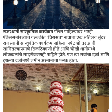
राजस्थानी सांस्कृतिक कार्यक्रम
पॅलेस पाहिल्यावर आम्ही
पॅलेससमोरच्याच गल्ल्लीत "विरासत" नावाचा एक अतिशय सुंदर
राजस्थानी सांस्कृतिक कार्यक्रम पाहिला. पपेट शो तर आधी
सांगितल्याप्रमाणे ठिकठिकाणी होते आणि चोखी धानीमध्ये
लोककलांचे सादरीकरणही पाहिले होते. पण त्या सर्वांचा दर्जा आणि
इथल्या दर्जामध्ये जमीन अस्मानाचा फरक होता.