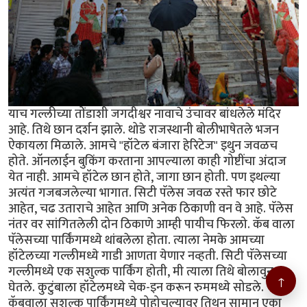
याच गल्लीच्या तोंडाशी जगदीश्वर नावाचे उंचावर बांधलेले मंदिर
आहे. तिथे छान दर्शन झाले. थोडे राजस्थानी बोलीभाषेतले भजन
ऐकायला मिळाले. आमचे "हॉटेल बंजारा हेरिटेज" इथुन जवळच
होते. ऑनलाईन बुकिंग करताना आपल्याला काही गोष्टींचा अंदाज
येत नाही. आमचे हॉटेल छान होते, जागा छान होती. पण इथल्या
अत्यंत गजबजलेल्या भागात. सिटी पॅलेस जवळ रस्ते फार छोटे
आहेत, चढ उताराचे आहेत आणि अनेक ठिकाणी वन वे आहे. पॅलेस
नंतर वर सांगितलेली दोन ठिकाणे आम्ही पायीच फिरलो. कॅब वाला
पॅलेसच्या पार्किंगमध्ये थांबलेला होता. त्याला नेमके आमच्या
हॉटेलच्या गल्लीमध्ये गाडी आणता येणार नव्हती. सिटी पॅलेसच्या
गल्लीमध्ये एक सशुल्क पार्किंग होती, मी त्याला तिथे बोलावुन
↑
घेतले. कुटुंबाला हॉटेलमध्ये चेक-इन करून रुममध्ये सोडले.
कॅबवाला सशुल्क पार्किंगमध्ये पोहोचल्यावर तिथुन सामान एका