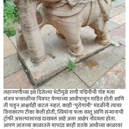
लहानपणीच्या इथे दिलेल्या भेटीमुळे राणी पद्मिनीची गोष्ट मला
संजय भन्साळीचा चित्रपट येण्याच्या आधीपासुन माहित होती आणि
ती पाहुन आश्चर्यही वाटलं नव्हतं. काही "पुरोगामी" मंडळींनी त्यावर
विनाकारण टीका केली होती, स्त्रियांना फक्त वस्तु आणि सन्मानाची
ट्रॉफी असल्यासारखं दाखवलं आहे असा आक्षेप नोंदवला होता.
आपण आजच्या काळातले मापदंड काही शतके आधीच्या काळावर