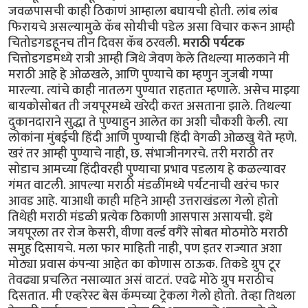
जवळपासची काही ठिकाणं आम्हाला बघायची होती. लांब लांब
फिरायचे असल्यामुळे कॅब सोयीची पडेल असा विचार करून आम्ही
चितोडगडहूनच तीन दिवस कॅब ठरवली.
मराठी पर्यटक
चित्तोडगडमध्ये रात्री आम्ही जिथे जेवण केले तिथल्या मालकाने मी
मराठी आहे हे ओळखले, आणि पुण्याचे का म्हणुन जुजबी गप्पा
मारल्या. त्यांचे काही नातलग पुण्यात राहतात म्हणाले. असेच माझ्या
बायकोसोबत ती जयपूरमध्ये खरेदी करत असताना झाले. तिथल्या
दुकानदाराने सुद्धा ते पुण्याहुन आलेत का अशी चौकशी केली. त्या
लोकांना मुंबईची हिंदी आणि पुण्याची हिंदी वेगळी ओळखु येते म्हणे.
खरं तर आम्ही पुण्याचे नाही, छ. संभाजीनगरचे. तरी मराठी तर
सोडाच आमच्या हिंदीवरही पुण्याचा प्रभाव पडलाय हे कळल्यावर
गंमत वाटली. आपल्या मराठी मंडळींमध्ये पर्यटनाची खरंच फार
आवड आहे. याआधी काही महिने आम्ही उत्तराखंडला गेलो होतो
तिथेही मराठी मंडळी प्रत्येक ठिकाणी आसपास असायची. इथे
जयपूरला तर रोज केसरी, वीणा वर्ल्ड वगैरे सोबत मोठमोठे मराठी
समुह दिसायचे. मला फार माहिती नाही, पण इतर राज्यात अशा
मोठ्या प्रवास कंपन्या आहेत का कोणास ठाऊक. तिकडे ग्रुप टूर
तेवढ्या प्रचलित नसाव्यात असं वाटतं. एवढे मोठे ग्रुप मराठीच
दिसतात. मी एव्हरेस्ट बेस कॅम्पच्या ट्रेकला गेलो होतो. तेव्हा तिथला