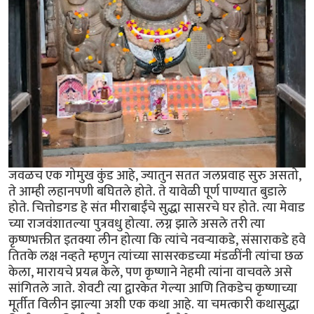
जवळच एक गोमुख कुंड आहे, ज्यातुन सतत जलप्रवाह सुरु असतो,
ते आम्ही लहानपणी बघितले होते. ते यावेळी पूर्ण पाण्यात बुडाले
होते. चित्तोडगड हे संत मीराबाईंचे सुद्धा सासरचे घर होते. त्या मेवाड
च्या राजवंशातल्या पुत्रवधु होत्या. लग्न झाले असले तरी त्या
कृष्णभक्तीत इतक्या लीन होत्या कि त्यांचे नवऱ्याकडे, संसाराकडे हवे
तितके लक्ष नव्हते म्हणुन त्यांच्या सासरकडच्या मंडळींनी त्यांचा छळ
केला, मारायचे प्रयत्न केले, पण कृष्णाने नेहमी त्यांना वाचवले असे
सांगितले जाते. शेवटी त्या द्वारकेत गेल्या आणि तिकडेच कृष्णाच्या
मूर्तीत विलीन झाल्या अशी एक कथा आहे. या चमत्कारी कथासुद्धा