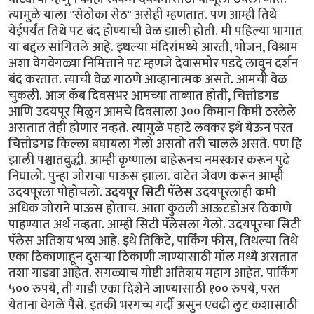
त्यामुळे याला "सेठोका सेठ" असेही म्हणतात. पण आम्ही तिथे
येईपर्यंत तिथे पट बंद होण्याची वेळ झाली होती. मी पहिल्या भागात
या बद्दल सांगितले आहे. इथल्या मंदिरांमध्ये आरती, भोजन, विश्राम
अशा वेगवेगळ्या निमित्ताने पट म्हणजे देवासमोर पडदे लावुन दर्शन
बंद करतात. त्याची वेळ गाठणे आव्हानात्मक असते. आमची वेळ
चुकली. आज कॅब दिवसभर आमच्या ताब्यात होती, चित्तोडगड
आणि उदयपूर मिळुन आमचे दिवसाला ३०० किमान किमी ठरलेले
असतात तेही होणार नव्हते. त्यामुळे पहाटे लवकर इथे येऊन परत
चित्तोडगड किल्ला बघायला गेलो असतो तरी चालले असते. पण हि
झाली पश्चातबुद्धी. आम्ही कृष्णाला बाहेरूनच नमस्कार करून पुढे
निघालो. पुन्हा जोराचा पाऊस झाला. वाटेत जेवण करून आम्ही
उदयपूरला पोहोचलो.
उदयपूर सिटी पॅलेस
उदयपूरलाही कमी
अधिक जोराने पाऊस होताच. आता कुठली आऊटडोअर ठिकाणे
पाहण्यात अर्थ नव्हता. आम्ही सिटी पॅलेसला गेलो. उदयपूरचा सिटी
पॅलेस अतिशय भव्य आहे. इथे तिकिटे, पार्किंग फीस, तिथल्या तिथे
एका ठिकाणाहून दुसऱ्या ठिकाणी जाण्यासाठी मॉल मध्ये असतात
तशा गाड्या आहेत. सगळ्याच गोष्टी अतिशय महाग आहेत. पार्किंग
५०० रुपये, ती गाडी एका दिशेने जाण्यासाठी १०० रुपये, परत
येताना वेगळे पैसे. इतकी भरगच्च गर्दी असुन एवढी लुट कशासाठी