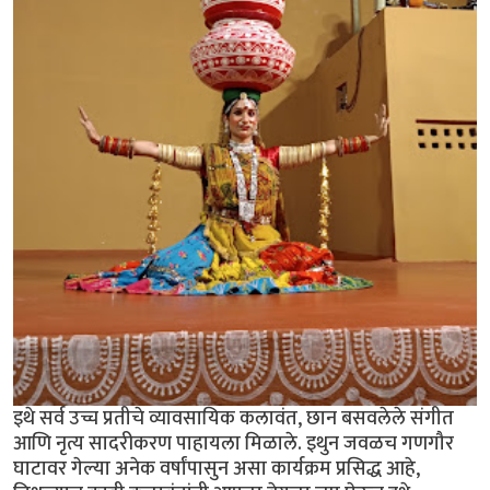
इथे सर्व उच्च प्रतीचे व्यावसायिक कलावंत, छान बसवलेले संगीत
आणि नृत्य सादरीकरण पाहायला मिळाले. इथुन जवळच गणगौर
घाटावर गेल्या अनेक वर्षांपासुन असा कार्यक्रम प्रसिद्ध आहे,