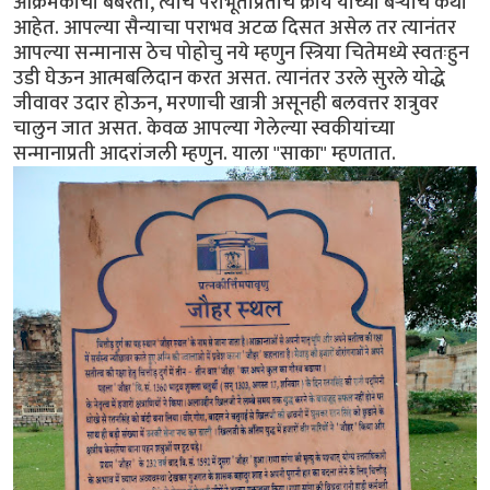
आक्रमकांची बर्बरता, त्यांचे पराभूतांप्रतीचे क्रौर्य याच्या बऱ्याच कथा
आहेत. आपल्या सैन्याचा पराभव अटळ दिसत असेल तर त्यानंतर
आपल्या सन्मानास ठेच पोहोचु नये म्हणुन स्त्रिया चितेमध्ये स्वतःहुन
उडी घेऊन आत्मबलिदान करत असत. त्यानंतर उरले सुरले योद्धे
जीवावर उदार होऊन, मरणाची खात्री असूनही बलवत्तर शत्रुवर
चालुन जात असत. केवळ आपल्या गेलेल्या स्वकीयांच्या
सन्मानाप्रती आदरांजली म्हणुन. याला "साका" म्हणतात.