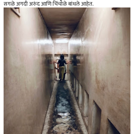
सगळे अगदी अरुंद आणि चिंचोळे बांधले आहेत.