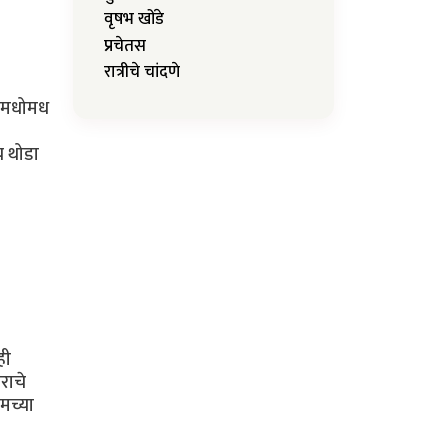
वृषभ खोंडे
प्रचेतस
रात्रीचे चांदणे
या मधोमध
च थोडा
ही
राचे
मच्या