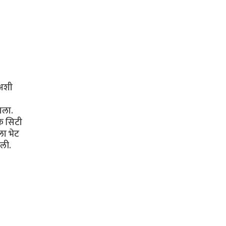
 अशी
ाला.
ंक सिटी
ला भेट
ाली.