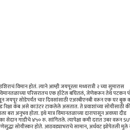
ी उशिराचं विमान होतं. त्याने आम्ही जयपूरला मध्यरात्री २ च्या सुमारास
रता विमानतळाच्या परिसरातच एक हॉटेल बघितलं, जेणेकरून तेथे पटकन प
पासून जयपूर सोडेपर्यंत चार दिवसांसाठी एअरबीएनबी वरून एक घर बुक 
पेड रिक्षा कॅब असे काउंटर टाकलेले असतात. ते प्रवाशांच्या सोयीसाठी क
मला बरा अनुभव होता. इथे मात्र विमानतळाच्या दारापासून अवघ्या दीड
ा सेदान गाडीचे ४५० रु. सांगितले. त्यापेक्षा कमी दरात उबर वरून S
ळणेसुद्धा सोयीस्कर होते. आठवड्याभराचे सामान, अर्धवट झोपेतली मुल