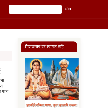
शोध
शोध
मिसळपाव वर स्वागत आहे.
े
े
ाना
रा
े पाच