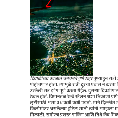
दिवाळीच्या काळात चमचमते पुणे शहर
पुण्याहून रात्र
पोहोचणार होतो. त्यामुळे रात्री दूरचा प्रवास न क
उरलेली रात्र झोप पूर्ण करता येईल. दुसऱ्या दिवशी
ठेवलं होतं. विमानतळ रेल्वे स्टेशन अशा ठिकाणी प्री
लुटीसाठी असा प्रश्न कधी कधी पडतो. मागे दिल्लीत 
किलोमीटर असलेल्या हॉटेल साठी त्यांनी आम्हाला एक
मिळाली. समोरच प्रशस्त पार्किंग आणि तिथे कॅब मि