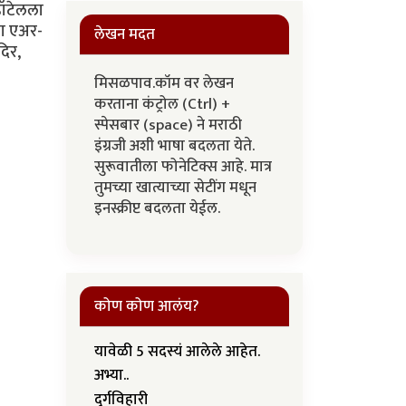
हॉटेलला
या एअर-
लेखन मदत
दिर,
मिसळपाव.कॉम वर लेखन
करताना कंट्रोल (Ctrl) +
स्पेसबार (space) ने मराठी
इंग्रजी अशी भाषा बदलता येते.
सुरूवातीला फोनेटिक्स आहे. मात्र
तुमच्या खात्याच्या सेटींग मधून
इनस्क्रीप्ट बदलता येईल.
कोण कोण आलंय?
यावेळी 5 सदस्यं आलेले आहेत.
अभ्या..
दुर्गविहारी