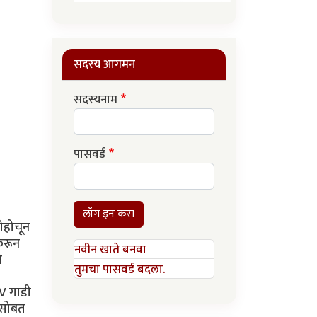
सदस्य आगमन
सदस्यनाम
पासवर्ड
लॉग इन करा
ोहोचून
करून
नवीन खाते बनवा
ी
तुमचा पासवर्ड बदला.
UV गाडी
े सोबत