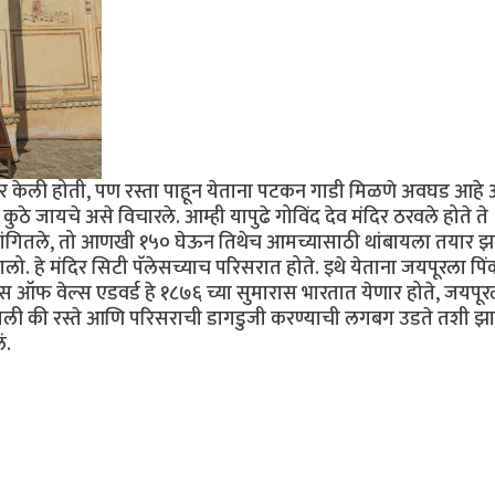
 उबर केली होती, पण रस्ता पाहून येताना पटकन गाडी मिळणे अवघड आहे
 कुठे जायचे असे विचारले. आम्ही यापुढे गोविंद देव मंदिर ठरवले होते ते
ा सांगितले, तो आणखी १५० घेऊन तिथेच आमच्यासाठी थांबायला तयार झ
घालो. हे मंदिर सिटी पॅलेसच्याच परिसरात होते. इथे येताना जयपूरला पि
िन्स ऑफ वेल्स एडवर्ड हे १८७६ च्या सुमारास भारतात येणार होते, जयपूर
भेट असली की रस्ते आणि परिसराची डागडुजी करण्याची लगबग उडते तशी झ
ं.