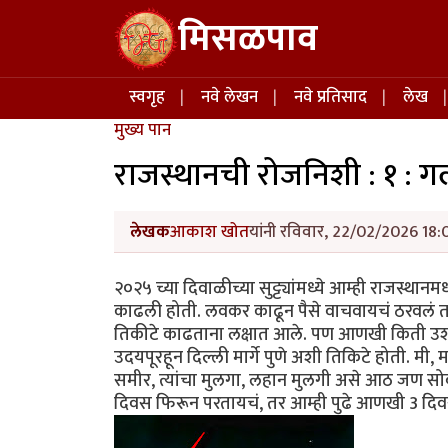
Skip to main content
मिसळपाव
Main navigation
स्वगृह
नवे लेखन
नवे प्रतिसाद
लेख
मुख्य पान
राजस्थानची रोजनिशी : १ : 
लेखक
आकाश खोत
यांनी रविवार, 22/02/2026 18:0
२०२५ च्या दिवाळीच्या सुट्ट्यांमध्ये आम्ही राजस्थ
काढली होती. लवकर काढून पैसे वाचवायचं ठरवलं तर
तिकीटे काढताना लक्षात आले. पण आणखी किती उशीर
उदयपूरहून दिल्ली मार्गे पुणे अशी तिकिटे होती. म
समीर, त्यांचा मुलगा, लहान मुलगी असे आठ जण सोबत 
दिवस फिरून परतायचं, तर आम्ही पुढे आणखी 3 दि