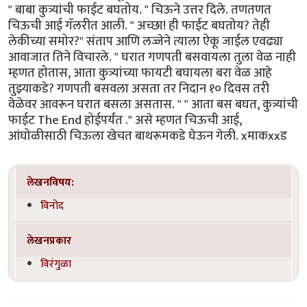
" बाबा कुत्र्यांची फाईट बघतोय. " चिऊने उत्तर दिले. तणतणत
चिऊची आई गॅलरीत आली. " अच्छा! ही फाईट बघतोय? तेही
लेकीच्या समोर?" संताप आणि लज्जेने त्याला ऐकू जाईल एवढ्या
आवाजात तिने विचारले. " घरात गणपती बसवायला तुला वेळ नाही
म्हणत होतास, आता कुत्र्यांच्या फायटी बघायला बरा वेळ आहे
तुझ्याकडे? गणपती बसवला असता तर निदान १० दिवस तरी
वेळेवर आवरून घरात बसला असतास. " " आता बस बघत, कुत्र्यांची
फाईट The End होईपर्यंत ." असे म्हणत चिऊची आई,
आंघोळीसाठी चिऊला खेचत बाथरूमकडे घेऊन गेली. xमाकxxड
लेखनविषय:
विनोद
लेखनप्रकार
विरंगुळा