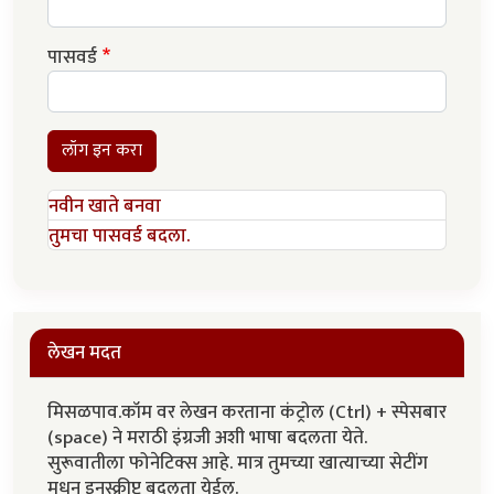
पासवर्ड
लॉग इन करा
नवीन खाते बनवा
तुमचा पासवर्ड बदला.
लेखन मदत
मिसळपाव.कॉम वर लेखन करताना कंट्रोल (Ctrl) + स्पेसबार
(space) ने मराठी इंग्रजी अशी भाषा बदलता येते.
सुरूवातीला फोनेटिक्स आहे. मात्र तुमच्या खात्याच्या सेटींग
मधून इनस्क्रीप्ट बदलता येईल.