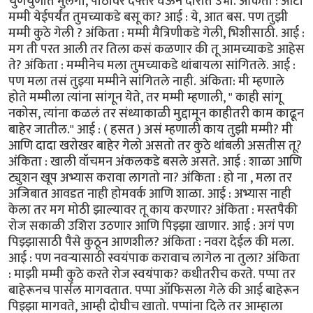
चुणचुणीत मुलगी, पाठीवर दफ्तर घेऊन दारात उभी. अंकिता : आंटी
मम्मी येईपर्यंत तुमच्याकडे बसू का? आई : ये, आत बस. पण तुझी
मम्मी कुठे गेली ? अंकिता : मम्मी मैत्रिणीकडे गेली, भिशीसाठी. आई :
मग ती परत आली तर तिला कसं कळणार की तू आमच्याकडे आहेस
ते? अंकिता : मम्मीनेच मला तुमच्याकडे थांबायला सांगितले. आई :
पण मला तसं तुझ्या मम्मीने सांगितले नाही. अंकिता: मी म्हणाले
होते मम्मीला त्यांना सांगून येते, तर मम्मी म्हणाली, " काही सांगू
नकोस, त्यांना कळलं तर संध्याकाळी मुद्दामून काहीतरी काम काढून
बाहेर जातील." आई : ( हसत ) असं म्हणाली काय तुझी मम्मी? मी
आणि दादा खरोखर बाहेर गेलो असतो तर कुठे थांबली असतीस तू?
अंकिता : खाली वॉचमन अंकलकडे बसले असते. आई : शाळा आणि
ट्युशन खूप अभ्यास करावा लागतो ना? अंकिता : हो ना , मला तर
अजिबात आवडत नाही होमवर्क आणि शाळा. आई : अभ्यास नाही
केला तर मग मोठी झाल्यावर तू काय करणार? अंकिता : मस्तपैकी
रोज सकाळी उशिरा उठणार आणि पिझ्झा खाणार. आई : अगं पण
पिझ्झासाठी पैसे कुठून आणशील? अंकिता : नवरा देईल की मला.
आई : पण नवऱ्यासाठी स्वयंपाक करावाच लागेल ना तुला? अंकिता
: माझी मम्मी कुठे करते रोज स्वयंपाक? कधीतरीच करते. पप्पा तर
बाहेरूनच पार्सल मागवतात. पप्पा ऑफिसला गेले की आई बाहेरून
पिझ्झा मागवते, आम्ही दोघीच खातो. पप्पांना दिले तर आम्हाला