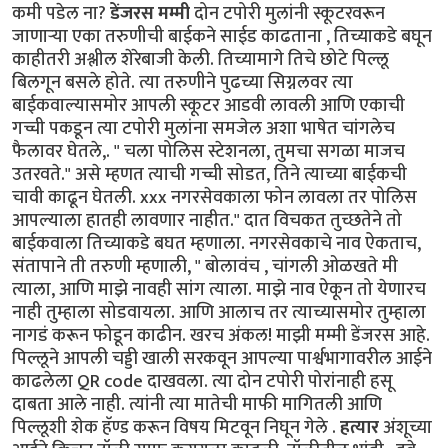
कमी पडेल ना?
डेंजरस मम्मी
दोन टपोरी मुलांनी स्कूटरवरून
जाणाऱ्या एका तरुणीची बाईकने साईड काढताना , तिच्याकडे बघून
काहीतरी अश्लील शेरेबाजी केली. तिच्यामागे तिचे छोटे पिल्लू
बिलगून बसले होते. त्या तरुणीने पुढच्या सिग्नलवर त्या
बाईकवाल्यासमोर आपली स्कूटर आडवी लावली आणि एकाची
गच्ची पकडून त्या टपोरी मुलांना समजेल अशा भाषेत चांगलेच
फैलावर घेतले,. " चला पोलिस स्टेशनला, तुमचा सगळा माजच
उतरवते." असे म्हणत त्याची गच्ची सोडत, तिने त्याच्या बाईकची
चावी काढून घेतली. xxx नगरसेवकाला फोन लावला तर पोलिस
आपल्याला हातही लावणार नाहीत." दात विचकत तुच्छतेने तो
बाईकवाला तिच्याकडे बघत म्हणाला. नगरसेवकाचे नाव ऐकताच,
संतापाने ती तरुणी म्हणाली, " बोलावंच , चांगली ओळखते मी
त्याला, आणि माझे नावही सांग त्याला. माझे नाव ऐकून तो येणारच
नाही तुम्हाला सोडवायला. आणि आलाच तर त्याच्यासमोर तुम्हाला
नागडं करून फोडून काढीन. खरच अंकल! माझी मम्मी डेंजरस आहे.
पिल्लूने आपली चड्डी खाली सरकवून आपल्या पार्श्वभागावरील आईने
काढलेला QR code दाखवला. त्या दोन टपोरी पोरांनाही हसू
दाबता आले नाही. त्यांनी त्या मातेची माफी मागितली आणि
पिल्लूशी शेक हॅण्ड करून विषय मिटवून निघून गेले .
हत्यार
अंशूच्या