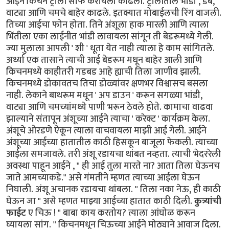
आईने किचन ट्रॉली साफ करायला काढली. ट्रॉलीतील भांडी , डबे,
वाट्या आणि चमचे बाहेर काढले. इतक्यात मोबाईलची रिंग वाजली.
तिच्या आईचा फोन होता. तिने अंशूला हाक मारली आणि त्याला
भिंतीला एका लाईनीत भांडी लावायला सांगून ती बेडरूमध्ये गेली.
ज्या मुलाला आपली ' शी ' धूता येत नाही त्याला हे काम सांगितले.
अर्ध्या एक तासाने त्याची आई बेडरूम मधून बाहेर आली आणि
किचनमध्ये काहीतरी गडबड आहे ह्याची तिला जाणीव झाली.
किचनमध्ये डोकावतच तिचा डोळ्यांवर क्षणभर विश्वासच बसला
नाही. लेकाने बाथरूम मधून ' अप डाउन ' करून सगळ्या भांडी,
वाट्या आणि चमच्यांमध्ये पाणी भरून ठेवले होते. कामाचा वाढवा
झाल्याने संतापून अंशूच्या आईने त्याचा ' करेक्ट ' कार्यक्रम केला.
अंशूचे ओरडणे ऐकून त्याला वाचवायला माझी आई गेली. आईने
अंशूच्या आईच्या हातातील काठी हिसकून बाजूला फेकली. त्याच्या
आईला समजावले. तरी अंशू रडायचा थांबत नव्हता. त्याची भेदररेली
अवस्था पाहून आईने , " ही आई तुला मारते ना? आता तिला घेऊनच
जाते आमच्याकडे." असे गंमतीने म्हणत त्याच्या आईला घेऊन
निघाली. अंशू अचानक रडायचा थांबला. " तिला नका नेऊ, ही काठी
घेऊन जा " असे म्हणत माझ्या आईच्या हातात काठी दिली.
कुत्र्यांची
फाईट
ए चिऊ ! " बाबा काय करतोय? त्याला आंघोळ करून
घ्यायला सांग. " किचनमधून चिऊच्या आईने मोठ्याने आवाज दिला.