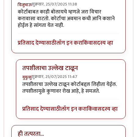
शुक्रवार, 25/07/2025 11:38
विजुभाऊ
कोर्टाबाबत काही बोलायचे म्हणजे जरा विचार
करावासा वाटतो. कोर्टाचा अवमान कधी आनि कशाने
होईल हे सांंगता येत नाही.
प्रतिसाद देण्यासाठी
लॉग इन करा
किंवा
सदस्य व्हा
तपशीलाचा उल्लेख टाळून
शुक्रवार, 25/07/2025 11:47
युयुत्सु
In reply to
कोर्टाबाबत काही बोलायचे
by
विजुभाऊ
तपशीलाचा उल्लेख टाळून कोर्टाबद्दल लिहीता येईल.
तपशीलामुळे कुणावर रोख आहे, हे समजते.
प्रतिसाद देण्यासाठी
लॉग इन करा
किंवा
सदस्य व्हा
ही तत्परता...