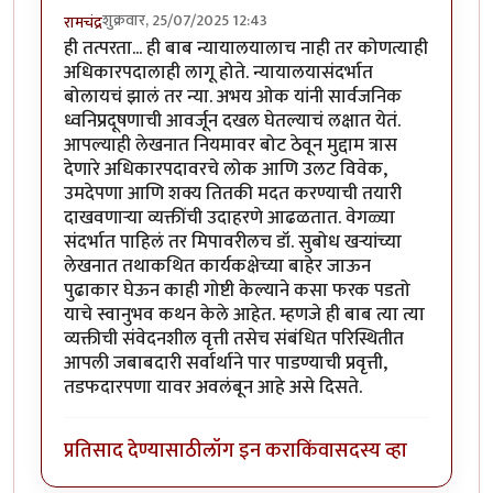
शुक्रवार, 25/07/2025 12:43
रामचंद्र
ही तत्परता... ही बाब न्यायालयालाच नाही तर कोणत्याही
अधिकारपदालाही लागू होते. न्यायालयासंदर्भात
बोलायचं झालं तर न्या. अभय ओक यांनी सार्वजनिक
ध्वनिप्रदूषणाची आवर्जून दखल घेतल्याचं लक्षात येतं.
आपल्याही लेखनात नियमावर बोट ठेवून मुद्दाम त्रास
देणारे अधिकारपदावरचे लोक आणि उलट विवेक,
उमदेपणा आणि शक्य तितकी मदत करण्याची तयारी
दाखवणाऱ्या व्यक्तींची उदाहरणे आढळतात. वेगळ्या
संदर्भात पाहिलं तर मिपावरीलच डॉ. सुबोध खऱ्यांच्या
लेखनात तथाकथित कार्यकक्षेच्या बाहेर जाऊन
पुढाकार घेऊन काही गोष्टी केल्याने कसा फरक पडतो
याचे स्वानुभव कथन केले आहेत. म्हणजे ही बाब त्या त्या
व्यक्तीची संवेदनशील वृत्ती तसेच संबंधित परिस्थितीत
आपली जबाबदारी सर्वार्थाने पार पाडण्याची प्रवृत्ती,
तडफदारपणा यावर अवलंबून आहे असे दिसते.
प्रतिसाद देण्यासाठी
लॉग इन करा
किंवा
सदस्य व्हा