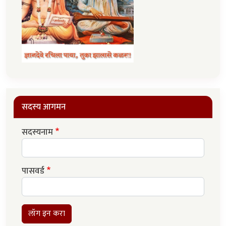
सदस्य आगमन
सदस्यनाम
पासवर्ड
लॉग इन करा