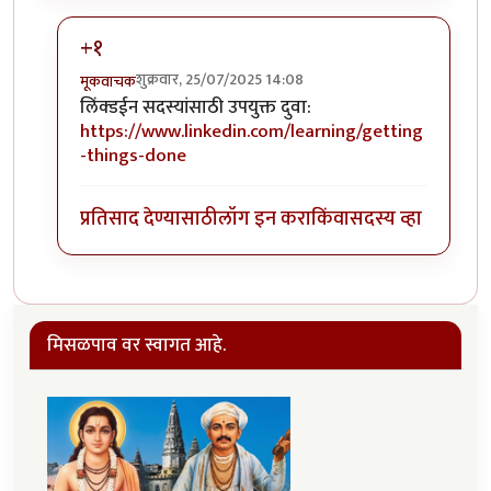
+१
शुक्रवार, 25/07/2025 14:08
मूकवाचक
In reply to
ही तत्परता...
by
रामचंद्र
लिंक्डईन सदस्यांसाठी उपयुक्त दुवा:
https://www.linkedin.com/learning/getting
-things-done
प्रतिसाद देण्यासाठी
लॉग इन करा
किंवा
सदस्य व्हा
मिसळपाव वर स्वागत आहे.