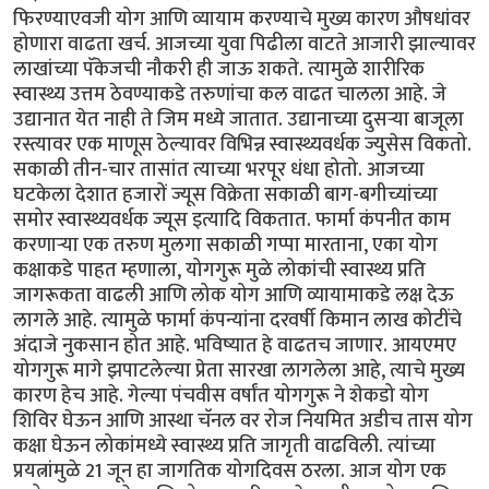
फिरण्याएवजी योग आणि व्यायाम करण्याचे मुख्य कारण औषधांवर
होणारा वाढता खर्च. आजच्या युवा पिढीला वाटते आजारी झाल्यावर
लाखांच्या पॅकेजची नौकरी ही जाऊ शकते. त्यामुळे शारीरिक
स्वास्थ्य उत्तम ठेवण्याकडे तरुणांचा कल वाढत चालला आहे. जे
उद्यानात येत नाही ते जिम मध्ये जातात. उद्यानाच्या दुसर्‍या बाजूला
रस्त्यावर एक माणूस ठेल्यावर विभिन्न स्वास्थ्यवर्धक ज्युसेस विकतो.
सकाळी तीन-चार तासांत त्याच्या भरपूर धंधा होतो. आजच्या
घटकेला देशात हजारों ज्यूस विक्रेता सकाळी बाग-बगीच्यांच्या
समोर स्वास्थ्यवर्धक ज्यूस इत्यादि विकतात. फार्मा कंपनीत काम
करणार्‍या एक तरुण मुलगा सकाळी गप्पा मारताना, एका योग
कक्षाकडे पाहत म्हणाला, योगगुरू मुळे लोकांची स्वास्थ्य प्रति
जागरूकता वाढली आणि लोक योग आणि व्यायामाकडे लक्ष देऊ
लागले आहे. त्यामुळे फार्मा कंपन्यांना दरवर्षी किमान लाख कोटींचे
अंदाजे नुकसान होत आहे. भविष्यात हे वाढतच जाणार. आयएमए
योगगुरू मागे झपाटलेल्या प्रेता सारखा लागलेला आहे, त्याचे मुख्य
कारण हेच आहे. गेल्या पंचवीस वर्षांत योगगुरू ने शेकडो योग
शिविर घेऊन आणि आस्था चॅनल वर रोज नियमित अडीच तास योग
कक्षा घेऊन लोकांमध्ये स्वास्थ्य प्रति जागृती वाढविली. त्यांच्या
प्रयत्नांमुळे 21 जून हा जागतिक योगदिवस ठरला. आज योग एक