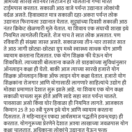
आमच्या सारखे सीनियर सिटीजन ही चालताना गप्पा मारत
टाईमपास करतात. सकाळी आठ वाजे पर्यन्त उद्यानात लोकांची
वर्दळ असते. हिवाळ्यात मात्र सकाळी दहा-अकरा पर्यन्त लोक
उद्यानात फिरायला उद्यानात येतात. सुट्ट्यांच्या दिवशी सकाळी आठ
नंतर क्रिकेट खेळणारी मुले येतात. या शिवाय एक संघाची शाखा इथे
नियमित लागलेली दिसते. रोज पाच ते सात लोक असतात. पण
रविवारी ही संख्या जास्त असते. सकाळच्या तीन-चार तासांत सात
ते आठ जागी छोट्या-छोट्या ग्रुप मध्ये स्वास्थ्य साधक योग आणी
व्यायाम करताना दिसतात. एक योग शिक्षक फी घेऊन योग
शिकवितो. त्याच्याशी बोलताना कळले तो ग्राहकांच्या सुविधांनुसार
ऑनलाइन कक्षा ही घेतो. बाकी आज त्याच्या सारखे हजारो योग
शिक्षक ऑनलाइन किंवा ऑफ लाइन योग कक्षा घेतात. हजारो योग
शिक्षकांना रोजगार आणि योगासाठी लागणारे साहित्यांचे उद्योग ही
मोठ्या प्रमाणात देशात सुरू झाले आहे. या शिवाय एक योग कक्षा
सकाळी पाचला सुरू होते आणि साडे सहा सात पर्यन्त चालते.
पावसाळा असो किंवा घोर हिवाळा ही नियमित लागते. आजकाल
किमान 25 ते 30 स्त्री पुरुष इथे योग आणि व्यायाम करताना
दिसतात. ते महिन्यातून एकदा आर्यसमाज पद्धतीने हवन(यज्ञ) ही
करतात. योगगुरूच्या प्रेरणेने देशात अश्या लाखाच्या जवळपास योग
कक्षा चालतात. अधिकान्श लोकांचे उद्यानात येऊन फक्त