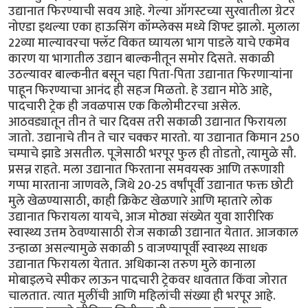
उद्यानात फिरण्याची सवय आहे. गेल्या ऑगस्टच्या सुरवातीला ग्रेटर
नोएडा इथल्या एका हाऊसिंग कॉम्प्लेक्स मध्ये शिफ्ट झालो. मुलाला
22व्या माल्यावरचा फ्लॅट विकत घ्यायला भाग पाडले याचे एकमेव
कारण या भागातील उद्यान बाल्कनीतून समोर दिसते. सकाळी
उठल्यावर बाल्कनीत बसून चहा पिता-पिता उद्यानात फिरणार्‍यांना
पाहून फिरण्याचा आनंद ही सहज मिळतो. हे उद्यान मोठे आहे,
पादचारी ट्रेक ही जवळपास एक किलोमीटरचा असेल.
आठवड्यातून तीन ते चार दिवस तरी सकाळी उद्यानात फिरायला
जातो. उद्यानाचे तीन ते चार चक्कर मारतो. या उद्यानात किमान 250
चम्पाचे झाडे असतील. पूजेसाठी भरपूर फुल ही तोडतो, त्यामुळे सौ.
प्रसन्न राहते. मला उद्यानात फिरताना समवयस्क आणि तरूणाशी
गप्पा मारताना जाणवले, जिथे 20-25 वर्षांपूर्वी उद्यानात फक्त छोटी
मुले खेळण्यासाठी, काही क्रिकेट खेळणारे आणि म्हातारे लोक
उद्यानात फिरायला यायचे, आज मोठ्या संख्येत युवा शारीरिक
स्वास्थ्य उत्तम ठेवण्यासाठी रोज सकाळी उद्यानात येतात. आजकाल
उन्हाळा असल्यामुळे सकाळी 5 वाजण्यापूर्वी स्वास्थ्य साधक
उद्यानात फिरायला येतात. अधिकान्श तरुण मुले कानाला
मोबाइलचे स्पीकर लाऊन पादचारी ट्रेकवर धावतात किंवा जोरात
चालतात. त्यात मुलींची आणि महिलांची संख्या ही भरपूर आहे.