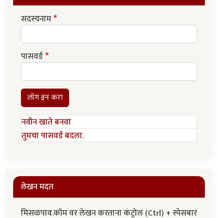
सदस्यनाम
पासवर्ड
लॉग इन करा
नवीन खाते बनवा
तुमचा पासवर्ड बदला.
लेखन मदत
मिसळपाव.कॉम वर लेखन करताना कंट्रोल (Ctrl) + स्पेसबार