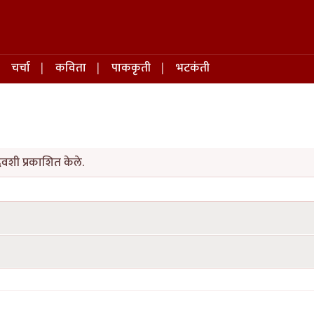
चर्चा
कविता
पाककृती
भटकंती
िवशी प्रकाशित केले.