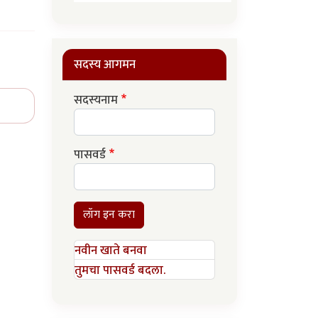
सदस्य आगमन
सदस्यनाम
पासवर्ड
लॉग इन करा
नवीन खाते बनवा
तुमचा पासवर्ड बदला.