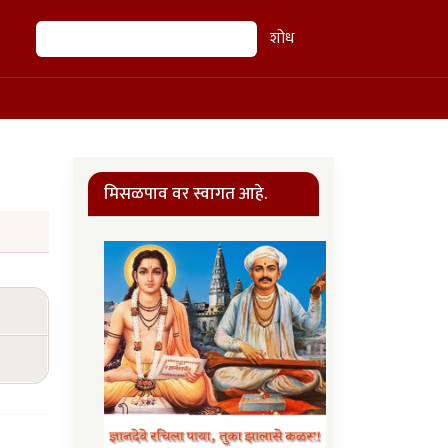
शोध
शोध
मिसळपाव वर स्वागत आहे.