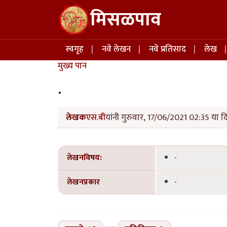
Skip to main content
मिसळपाव
Main navigation
स्वगृह
नवे लेखन
नवे प्रतिसाद
लेख
मुख्य पान
.
लेखक
एस.बी
यांनी गुरुवार, 17/06/2021 02:35 या द
लेखनविषय:
-
लेखनप्रकार
-